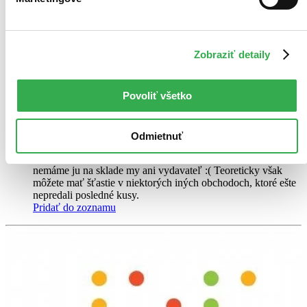
Eat Your Greens
EN
Wiemer Snijders
Zobraziť detaily
How can we sell more, to more people, and for more money? The
marketing world is awash with myths, misconceptions, dubious
Povoliť všetko
metrics and tactics that bear little relation to our actual buying
behaviour...
Kniha
brožovaná väzba
Odmietnuť
Vypredané
Ach, mrzí nás to, z tejto knihy sa už predali všetky výtlačky a
nemáme ju na sklade my ani vydavateľ :( Teoreticky však
môžete mať šťastie v niektorých iných obchodoch, ktoré ešte
nepredali posledné kusy.
Pridať do zoznamu