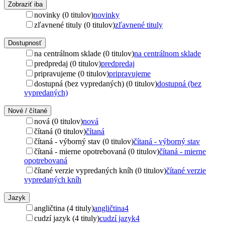
Zobraziť iba
novinky (0 titulov)
novinky
zľavnené tituly (0 titulov)
zľavnené tituly
Dostupnosť
na centrálnom sklade (0 titulov)
na centrálnom sklade
predpredaj (0 titulov)
predpredaj
pripravujeme (0 titulov)
pripravujeme
dostupná (bez vypredaných) (0 titulov)
dostupná (bez
vypredaných)
Nové / čítané
nová (0 titulov)
nová
čítaná (0 titulov)
čítaná
čítaná - výborný stav (0 titulov)
čítaná - výborný stav
čítaná - mierne opotrebovaná (0 titulov)
čítaná - mierne
opotrebovaná
čítané verzie vypredaných kníh (0 titulov)
čítané verzie
vypredaných kníh
Jazyk
angličtina (4 tituly)
angličtina
4
cudzí jazyk (4 tituly)
cudzí jazyk
4