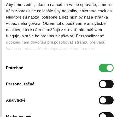
Aby sme vedeli, ako sa na našom webe správate, a mohli
vám zobraziť tie najlepšie tipy na knihy, zbierame cookies.
Niektoré sú naozaj potrebné a bez nich by naša stránka
vôbec nefungovala. Okrem toho používame analytické
cookies, ktoré nám umožňujú zisťovať, ako náš web
funguje, a stále ho pre vás zlepšovať. Personalizačné
cookies nám dovoľujú prispôsobovať stránku pre vašu
lepšiu orientáciu. Marketingové cookies nám zas
umožňujú zobrazenie relevantnej reklamy. Niektoré údaje
zdieľame aj s tretími stranami. Veľmi by nám pomohlo,
Výber
keby sme mohli používať všetky tieto cookies. Ďakujeme!
Potrebné
súhlasu
Personalizačné
Analytické
Marketingové