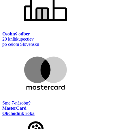
Osobný odber
20 kníhkupectiev
po celom Slovensku
Sme 7-násobný
MasterCard
Obchodník roka