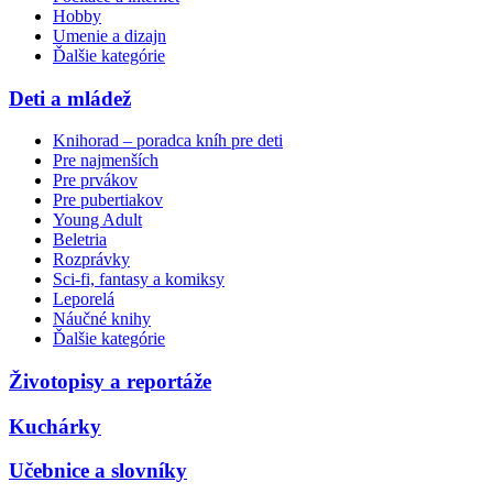
Hobby
Umenie a dizajn
Ďalšie kategórie
Deti a mládež
Knihorad – poradca kníh pre deti
Pre najmenších
Pre prvákov
Pre pubertiakov
Young Adult
Beletria
Rozprávky
Sci-fi, fantasy a komiksy
Leporelá
Náučné knihy
Ďalšie kategórie
Životopisy a reportáže
Kuchárky
Učebnice a slovníky