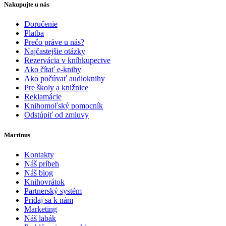
Nakupujte u nás
Doručenie
Platba
Prečo práve u nás?
Najčastejšie otázky
Rezervácia v kníhkupectve
Ako čítať e-knihy
Ako počúvať audioknihy
Pre školy a knižnice
Reklamácie
Knihomoľský pomocník
Odstúpiť od zmluvy
Martinus
Kontakty
Náš príbeh
Náš blog
Knihovrátok
Partnerský systém
Pridaj sa k nám
Marketing
Náš labák