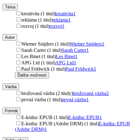
Téma
kreativita (1 titul)
kreativita
1
reklama (1 titul)
reklama
1
rozvoj (1 titul)
rozvoj
1
Autor
Wiemer Snijders (1 titul)
Wiemer Snijders
1
Sarah Carter (1 titul)
Sarah Carter
1
Les Binet (1 titul)
Les Binet
1
APG Ltd (1 titul)
APG Ltd
1
Paul Feldwick (1 titul)
Paul Feldwick
1
Ďalšie možnosti
Väzba
brožovaná väzba (2 tituly)
brožovaná väzba
2
pevná väzba (1 titul)
pevná väzba
1
Formát
E-kniha: EPUB (1 titul)
E-kniha: EPUB
1
E-kniha: EPUB (Adobe DRM) (1 titul)
E-kniha: EPUB
(Adobe DRM)
1