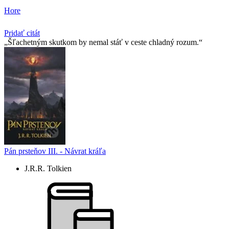
Hore
Pridať citát
Šľachetným skutkom by nemal stáť v ceste chladný rozum.
Pán prsteňov III. - Návrat kráľa
J.R.R. Tolkien