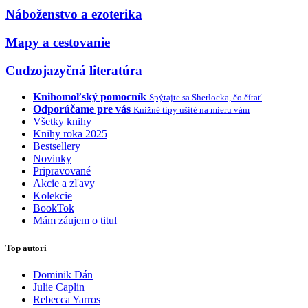
Náboženstvo a ezoterika
Mapy a cestovanie
Cudzojazyčná literatúra
Knihomoľský pomocník
Spýtajte sa Sherlocka, čo čítať
Odporúčame pre vás
Knižné tipy ušité na mieru vám
Všetky knihy
Knihy roka 2025
Bestsellery
Novinky
Pripravované
Akcie a zľavy
Kolekcie
BookTok
Mám záujem o titul
Top autori
Dominik Dán
Julie Caplin
Rebecca Yarros