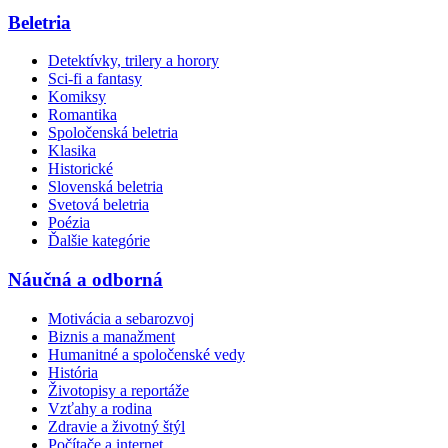
Beletria
Detektívky, trilery a horory
Sci-fi a fantasy
Komiksy
Romantika
Spoločenská beletria
Klasika
Historické
Slovenská beletria
Svetová beletria
Poézia
Ďalšie kategórie
Náučná a odborná
Motivácia a sebarozvoj
Biznis a manažment
Humanitné a spoločenské vedy
História
Životopisy a reportáže
Vzťahy a rodina
Zdravie a životný štýl
Počítače a internet