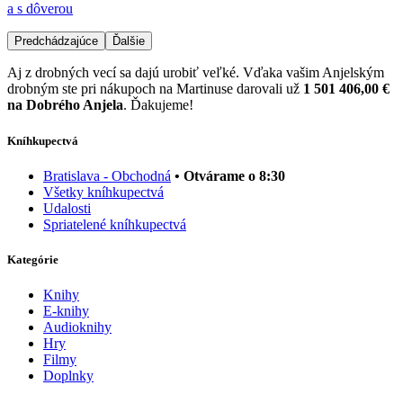
a s dôverou
Predchádzajúce
Ďalšie
Aj z drobných vecí sa dajú urobiť veľké. Vďaka vašim Anjelským
drobným ste pri nákupoch na Martinuse darovali už
1 501 406,00 €
na Dobrého Anjela
. Ďakujeme!
Kníhkupectvá
Bratislava - Obchodná
• Otvárame o 8:30
Všetky kníhkupectvá
Udalosti
Spriatelené kníhkupectvá
Kategórie
Knihy
E-knihy
Audioknihy
Hry
Filmy
Doplnky