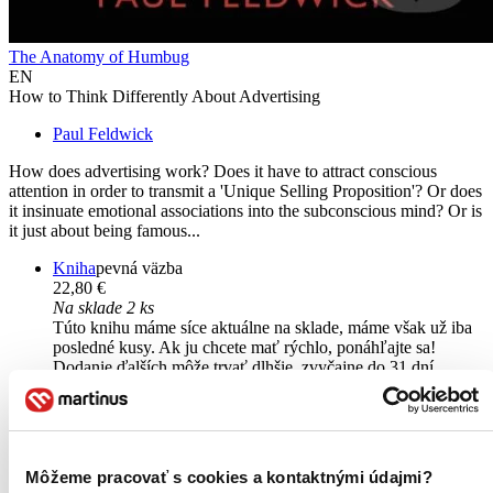
The Anatomy of Humbug
EN
How to Think Differently About Advertising
Paul Feldwick
How does advertising work? Does it have to attract conscious
attention in order to transmit a 'Unique Selling Proposition'? Or does
it insinuate emotional associations into the subconscious mind? Or is
it just about being famous...
Kniha
pevná väzba
22,80 €
Na sklade 2 ks
Túto knihu máme síce aktuálne na sklade, máme však už iba
posledné kusy. Ak ju chcete mať rýchlo, ponáhľajte sa!
Dodanie ďalších môže trvať dlhšie, zvyčajne do 31 dní.
Pridať do zoznamu
Vložiť do košíka
Môžeme pracovať s cookies a kontaktnými údajmi?