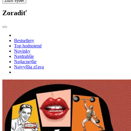
Zúžiť výber
Zoradiť
Bestsellery
Top hodnotené
Novinky
Najdrahšie
Najlacnejšie
Najvyššia zľava