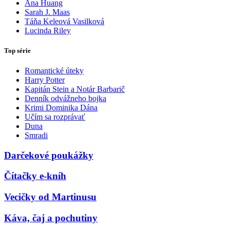
Ana Huang
Sarah J. Maas
Táňa Keleová Vasilková
Lucinda Riley
Top série
Romantické úteky
Harry Potter
Kapitán Stein a Notár Barbarič
Denník odvážneho bojka
Krimi Dominika Dána
Učím sa rozprávať
Duna
Smradi
Darčekové poukážky
Čítačky e-kníh
Vecičky od Martinusu
Káva, čaj a pochutiny