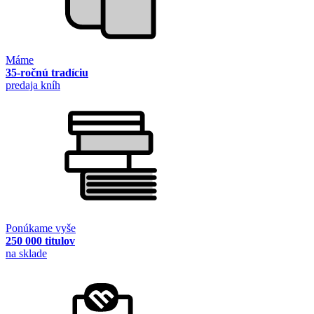
Máme
35-ročnú tradíciu
predaja kníh
Ponúkame vyše
250 000 titulov
na sklade