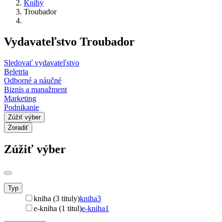
Knihy
Troubador
Vydavateľstvo Troubador
Sledovať vydavateľstvo
Beletria
Odborné a náučné
Biznis a manažment
Marketing
Podnikanie
Zúžiť výber
Zoradiť
Zúžiť výber
Typ
kniha (3 tituly)
kniha
3
e-kniha (1 titul)
e-kniha
1