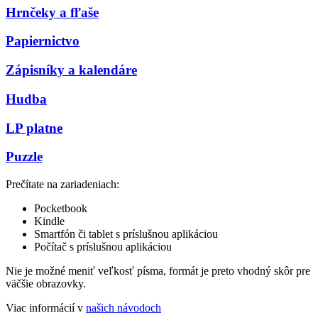
Hrnčeky a fľaše
Papiernictvo
Zápisníky a kalendáre
Hudba
LP platne
Puzzle
Prečítate na zariadeniach:
Pocketbook
Kindle
Smartfón či tablet s príslušnou aplikáciou
Počítač s príslušnou aplikáciou
Nie je možné meniť veľkosť písma, formát je preto vhodný skôr pre
väčšie obrazovky.
Viac informácií v
našich návodoch