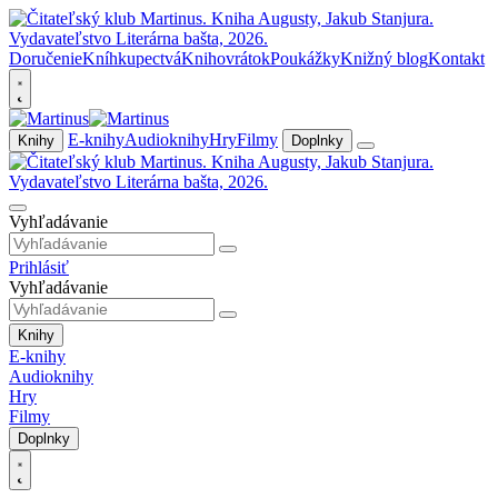
Doručenie
Kníhkupectvá
Knihovrátok
Poukážky
Knižný blog
Kontakt
E-knihy
Audioknihy
Hry
Filmy
Knihy
Doplnky
Vyhľadávanie
Prihlásiť
Vyhľadávanie
Knihy
E-knihy
Audioknihy
Hry
Filmy
Doplnky