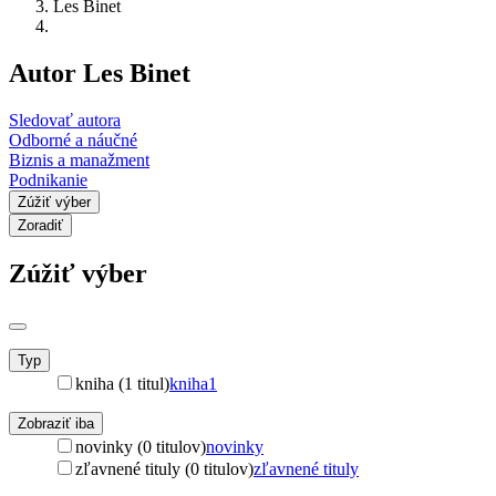
Les Binet
Autor Les Binet
Sledovať autora
Odborné a náučné
Biznis a manažment
Podnikanie
Zúžiť výber
Zoradiť
Zúžiť výber
Typ
kniha (1 titul)
kniha
1
Zobraziť iba
novinky (0 titulov)
novinky
zľavnené tituly (0 titulov)
zľavnené tituly