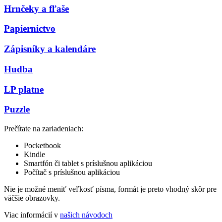
Hrnčeky a fľaše
Papiernictvo
Zápisníky a kalendáre
Hudba
LP platne
Puzzle
Prečítate na zariadeniach:
Pocketbook
Kindle
Smartfón či tablet s príslušnou aplikáciou
Počítač s príslušnou aplikáciou
Nie je možné meniť veľkosť písma, formát je preto vhodný skôr pre
väčšie obrazovky.
Viac informácií v
našich návodoch