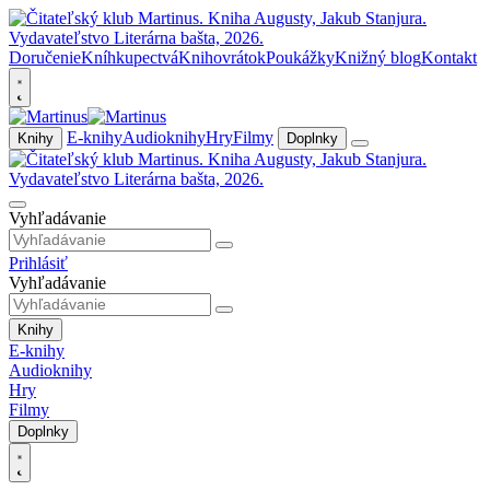
Doručenie
Kníhkupectvá
Knihovrátok
Poukážky
Knižný blog
Kontakt
E-knihy
Audioknihy
Hry
Filmy
Knihy
Doplnky
Vyhľadávanie
Prihlásiť
Vyhľadávanie
Knihy
E-knihy
Audioknihy
Hry
Filmy
Doplnky