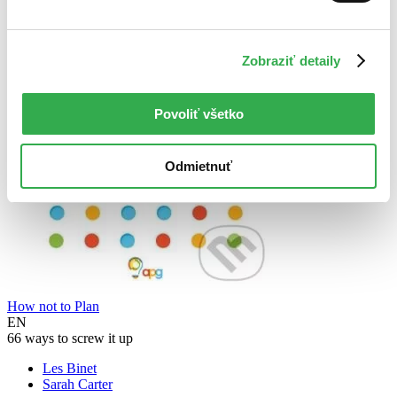
Zobraziť detaily
Povoliť všetko
Odmietnuť
How not to Plan
EN
66 ways to screw it up
Les Binet
Sarah Carter