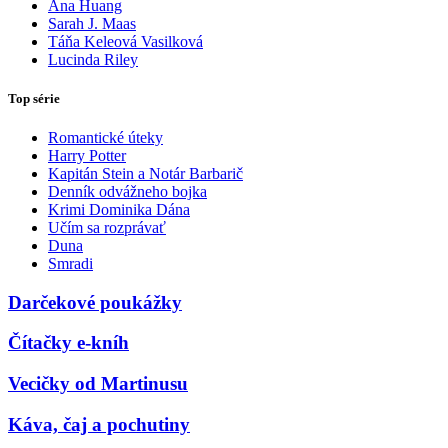
Ana Huang
Sarah J. Maas
Táňa Keleová Vasilková
Lucinda Riley
Top série
Romantické úteky
Harry Potter
Kapitán Stein a Notár Barbarič
Denník odvážneho bojka
Krimi Dominika Dána
Učím sa rozprávať
Duna
Smradi
Darčekové poukážky
Čítačky e-kníh
Vecičky od Martinusu
Káva, čaj a pochutiny