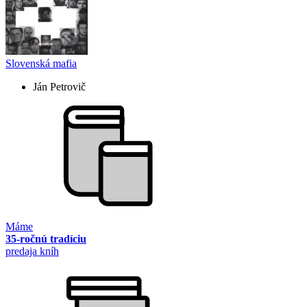
Slovenská mafia
Ján Petrovič
Máme
35-ročnú tradíciu
predaja kníh