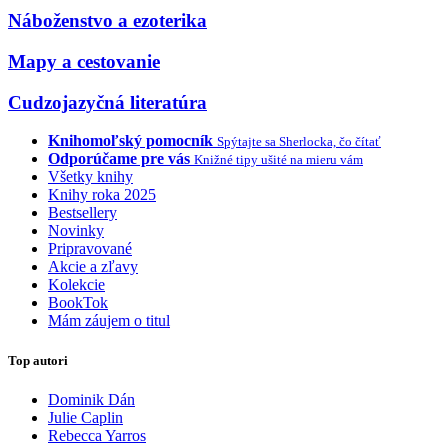
Náboženstvo a ezoterika
Mapy a cestovanie
Cudzojazyčná literatúra
Knihomoľský pomocník
Spýtajte sa Sherlocka, čo čítať
Odporúčame pre vás
Knižné tipy ušité na mieru vám
Všetky knihy
Knihy roka 2025
Bestsellery
Novinky
Pripravované
Akcie a zľavy
Kolekcie
BookTok
Mám záujem o titul
Top autori
Dominik Dán
Julie Caplin
Rebecca Yarros