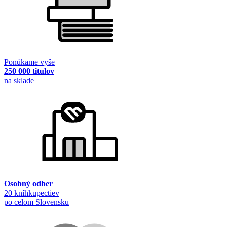
Ponúkame vyše
250 000 titulov
na sklade
Osobný odber
20 kníhkupectiev
po celom Slovensku