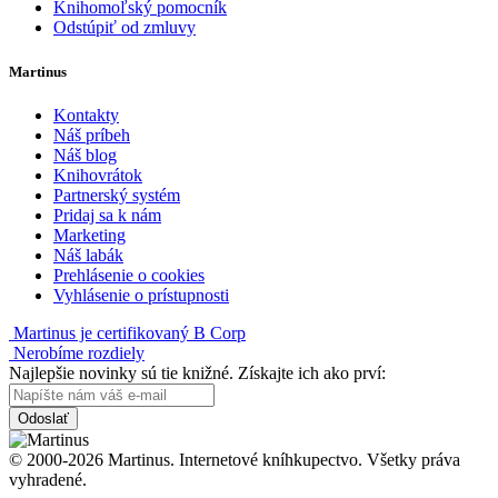
Knihomoľský pomocník
Odstúpiť od zmluvy
Martinus
Kontakty
Náš príbeh
Náš blog
Knihovrátok
Partnerský systém
Pridaj sa k nám
Marketing
Náš labák
Prehlásenie o cookies
Vyhlásenie o prístupnosti
Martinus je certifikovaný B Corp
Nerobíme rozdiely
Najlepšie novinky sú tie knižné. Získajte ich ako prví:
Odoslať
© 2000-2026 Martinus. Internetové kníhkupectvo. Všetky práva
vyhradené.