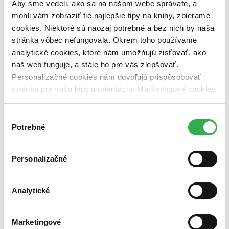
Aby sme vedeli, ako sa na našom webe správate, a
Väzba
brožovaná väzba (1 titul)
brožovaná väzba
1
mohli vám zobraziť tie najlepšie tipy na knihy, zbierame
cookies. Niektoré sú naozaj potrebné a bez nich by naša
Zúžiť výber
stránka vôbec nefungovala. Okrem toho používame
Zoradiť
analytické cookies, ktoré nám umožňujú zisťovať, ako
náš web funguje, a stále ho pre vás zlepšovať.
Personalizačné cookies nám dovoľujú prispôsobovať
stránku pre vašu lepšiu orientáciu. Marketingové cookies
nám zas umožňujú zobrazenie relevantnej reklamy.
Bestsellery
Top hodnotené
Niektoré údaje zdieľame aj s tretími stranami. Veľmi by
Výber
Novinky
nám pomohlo, keby sme mohli používať všetky tieto
Potrebné
súhlasu
Najdrahšie
cookies. Ďakujeme!
Najlacnejšie
Najvyššia zľava
Personalizačné
Analytické
Marketingové