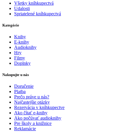
Všetky kníhkupectvá
Udalosti
Spriatelené kníhkupectvá
Kategórie
Knihy
E-knihy
Audioknihy
Hry
Filmy
Doplnky
Nakupujte u nás
Doručenie
Platba
Prečo práve u nás?
Najčastejšie otázky
Rezervácia v kníhkupectve
Ako čítať e-knihy
Ako počúvať audioknihy
Pre školy a knižnice
Reklamácie