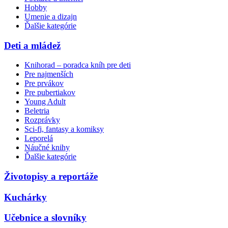
Hobby
Umenie a dizajn
Ďalšie kategórie
Deti a mládež
Knihorad – poradca kníh pre deti
Pre najmenších
Pre prvákov
Pre pubertiakov
Young Adult
Beletria
Rozprávky
Sci-fi, fantasy a komiksy
Leporelá
Náučné knihy
Ďalšie kategórie
Životopisy a reportáže
Kuchárky
Učebnice a slovníky