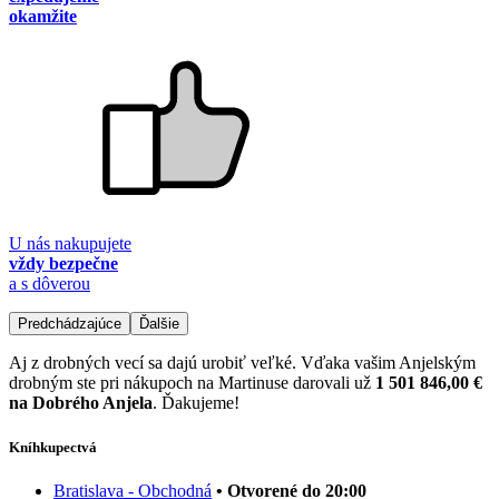
okamžite
U nás nakupujete
vždy bezpečne
a s dôverou
Predchádzajúce
Ďalšie
Aj z drobných vecí sa dajú urobiť veľké. Vďaka vašim Anjelským
drobným ste pri nákupoch na Martinuse darovali už
1 501 846,00 €
na Dobrého Anjela
. Ďakujeme!
Kníhkupectvá
Bratislava - Obchodná
• Otvorené do 20:00