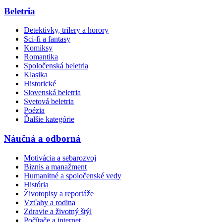
Beletria
Detektívky, trilery a horory
Sci-fi a fantasy
Komiksy
Romantika
Spoločenská beletria
Klasika
Historické
Slovenská beletria
Svetová beletria
Poézia
Ďalšie kategórie
Náučná a odborná
Motivácia a sebarozvoj
Biznis a manažment
Humanitné a spoločenské vedy
História
Životopisy a reportáže
Vzťahy a rodina
Zdravie a životný štýl
Počítače a internet