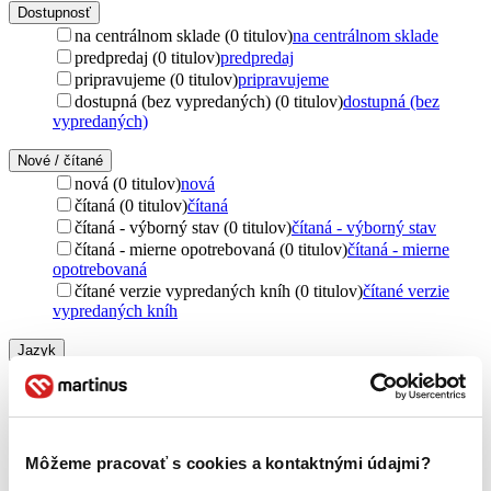
Dostupnosť
na centrálnom sklade (0 titulov)
na centrálnom sklade
predpredaj (0 titulov)
predpredaj
pripravujeme (0 titulov)
pripravujeme
dostupná (bez vypredaných) (0 titulov)
dostupná (bez
vypredaných)
Nové / čítané
nová (0 titulov)
nová
čítaná (0 titulov)
čítaná
čítaná - výborný stav (0 titulov)
čítaná - výborný stav
čítaná - mierne opotrebovaná (0 titulov)
čítaná - mierne
opotrebovaná
čítané verzie vypredaných kníh (0 titulov)
čítané verzie
vypredaných kníh
Jazyk
angličtina (1 titul)
angličtina
1
cudzí jazyk (1 titul)
cudzí jazyk
1
Vydavateľstvo
Troubador (1 titul)
Troubador
1
Môžeme pracovať s cookies a kontaktnými údajmi?