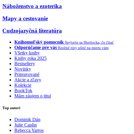
Náboženstvo a ezoterika
Mapy a cestovanie
Cudzojazyčná literatúra
Knihomoľský pomocník
Spýtajte sa Sherlocka, čo čítať
Odporúčame pre vás
Knižné tipy ušité na mieru vám
Všetky knihy
Knihy roka 2025
Bestsellery
Novinky
Pripravované
Akcie a zľavy
Kolekcie
BookTok
Mám záujem o titul
Top autori
Dominik Dán
Julie Caplin
Rebecca Yarros