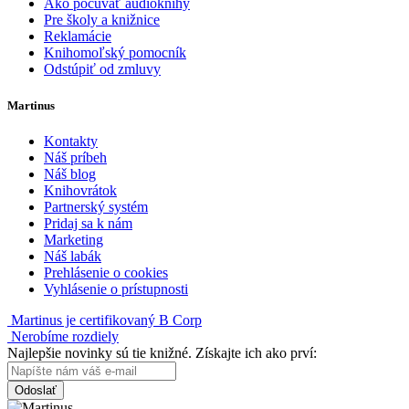
Ako počúvať audioknihy
Pre školy a knižnice
Reklamácie
Knihomoľský pomocník
Odstúpiť od zmluvy
Martinus
Kontakty
Náš príbeh
Náš blog
Knihovrátok
Partnerský systém
Pridaj sa k nám
Marketing
Náš labák
Prehlásenie o cookies
Vyhlásenie o prístupnosti
Martinus je certifikovaný B Corp
Nerobíme rozdiely
Najlepšie novinky sú tie knižné. Získajte ich ako prví:
Odoslať