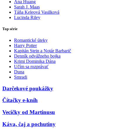
Ana Huang
Sarah J. Maas
Táňa Keleová Vasilková
Lucinda Riley
Top série
Romantické úteky
Harry Potter
Kapitán Stein a Notár Barbarič
Denník odvážneho bojka
Krimi Dominika Dána
Učím sa rozprávať
Duna
Smradi
Darčekové poukážky
Čítačky e-kníh
Vecičky od Martinusu
Káva, čaj a pochutiny