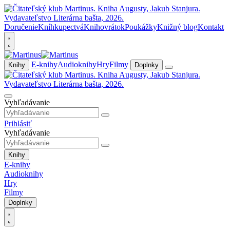
Doručenie
Kníhkupectvá
Knihovrátok
Poukážky
Knižný blog
Kontakt
E-knihy
Audioknihy
Hry
Filmy
Knihy
Doplnky
Vyhľadávanie
Prihlásiť
Vyhľadávanie
Knihy
E-knihy
Audioknihy
Hry
Filmy
Doplnky