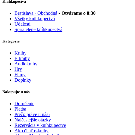
Kníhkupectvá
Bratislava - Obchodná
• Otvárame o 8:30
Všetky kníhkupectvá
Udalosti
Spriatelené kníhkupectvá
Kategórie
Knihy
E-knihy
Audioknihy
Hry
Filmy
Doplnky
Nakupujte u nás
Doručenie
Platba
Prečo práve u nás?
Najčastejšie otázky
Rezervácia v kníhkupectve
Ako čítať e-knihy