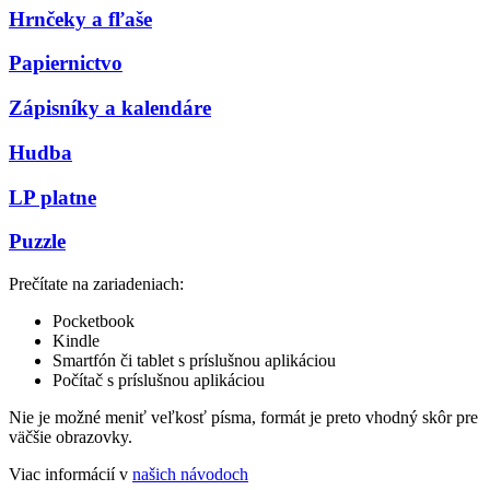
Hrnčeky a fľaše
Papiernictvo
Zápisníky a kalendáre
Hudba
LP platne
Puzzle
Prečítate na zariadeniach:
Pocketbook
Kindle
Smartfón či tablet s príslušnou aplikáciou
Počítač s príslušnou aplikáciou
Nie je možné meniť veľkosť písma, formát je preto vhodný skôr pre
väčšie obrazovky.
Viac informácií v
našich návodoch