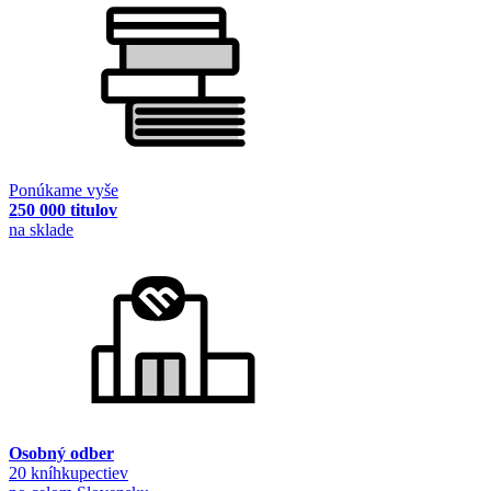
Ponúkame vyše
250 000 titulov
na sklade
Osobný odber
20 kníhkupectiev