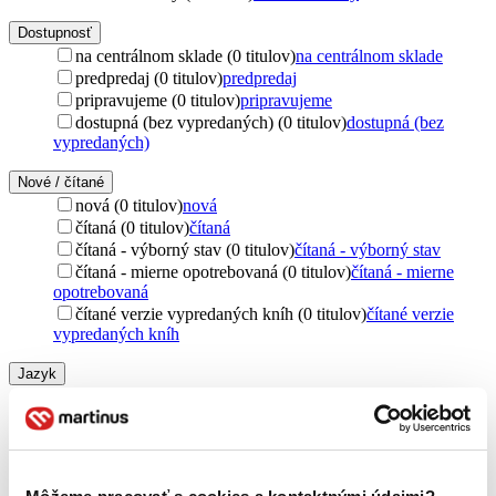
Dostupnosť
na centrálnom sklade (0 titulov)
na centrálnom sklade
predpredaj (0 titulov)
predpredaj
pripravujeme (0 titulov)
pripravujeme
dostupná (bez vypredaných) (0 titulov)
dostupná (bez
vypredaných)
Nové / čítané
nová (0 titulov)
nová
čítaná (0 titulov)
čítaná
čítaná - výborný stav (0 titulov)
čítaná - výborný stav
čítaná - mierne opotrebovaná (0 titulov)
čítaná - mierne
opotrebovaná
čítané verzie vypredaných kníh (0 titulov)
čítané verzie
vypredaných kníh
Jazyk
angličtina (1 titul)
angličtina
1
cudzí jazyk (1 titul)
cudzí jazyk
1
Vydavateľstvo
Troubador (1 titul)
Troubador
1