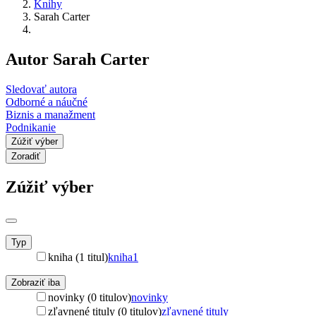
Knihy
Sarah Carter
Autor Sarah Carter
Sledovať autora
Odborné a náučné
Biznis a manažment
Podnikanie
Zúžiť výber
Zoradiť
Zúžiť výber
Typ
kniha (1 titul)
kniha
1
Zobraziť iba
novinky (0 titulov)
novinky
zľavnené tituly (0 titulov)
zľavnené tituly