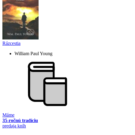
Rázcestia
William Paul Young
Máme
35-ročnú tradíciu
predaja kníh