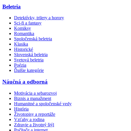
Beletria
Detektívky, trilery a horory
Sci-fi a fantasy
Komiksy
Romantika
Spoločenská beletria
Klasika
Historické
Slovenská beletria
Svetová beletria
Poézia
Ďalšie kategórie
Náučná a odborná
Motivácia a sebarozvoj
Biznis a manažment
Humanitné a spoločenské vedy
História
Životopisy a reportáže
Vzťahy a rodina
Zdravie a životný štýl
Počítače a internet