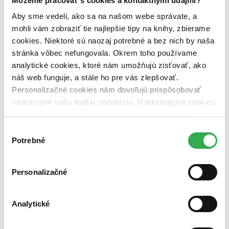
Môžeme pracovať s cookies a kontaktnými údajmi?
Väzba
Aby sme vedeli, ako sa na našom webe správate, a
brožovaná väzba (1 titul)
brožovaná väzba
1
mohli vám zobraziť tie najlepšie tipy na knihy, zbierame
cookies. Niektoré sú naozaj potrebné a bez nich by naša
Zúžiť výber
stránka vôbec nefungovala. Okrem toho používame
Zoradiť
analytické cookies, ktoré nám umožňujú zisťovať, ako
náš web funguje, a stále ho pre vás zlepšovať.
Personalizačné cookies nám dovoľujú prispôsobovať
stránku pre vašu lepšiu orientáciu. Marketingové cookies
Bestsellery
nám zas umožňujú zobrazenie relevantnej reklamy.
Top hodnotené
Niektoré údaje zdieľame aj s tretími stranami. Veľmi by
Novinky
Výber
nám pomohlo, keby sme mohli používať všetky tieto
Najdrahšie
Potrebné
súhlasu
Najlacnejšie
cookies. Ďakujeme!
Najvyššia zľava
Personalizačné
Analytické