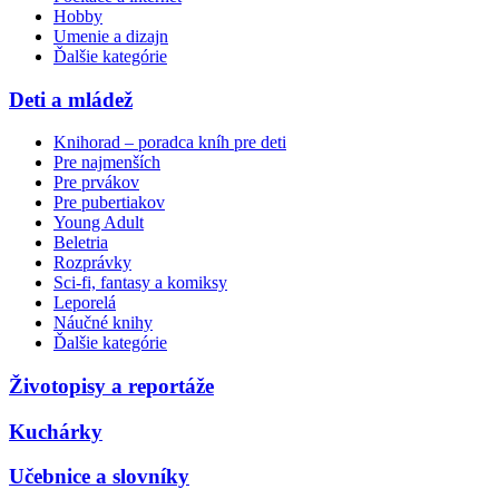
Hobby
Umenie a dizajn
Ďalšie kategórie
Deti a mládež
Knihorad – poradca kníh pre deti
Pre najmenších
Pre prvákov
Pre pubertiakov
Young Adult
Beletria
Rozprávky
Sci-fi, fantasy a komiksy
Leporelá
Náučné knihy
Ďalšie kategórie
Životopisy a reportáže
Kuchárky
Učebnice a slovníky