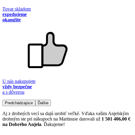
Tovar skladom
expedujeme
okamžite
U nás nakupujete
vždy bezpečne
a s dôverou
Predchádzajúce
Ďalšie
Aj z drobných vecí sa dajú urobiť veľké. Vďaka vašim Anjelským
drobným ste pri nákupoch na Martinuse darovali už
1 501 406,00 €
na Dobrého Anjela
. Ďakujeme!