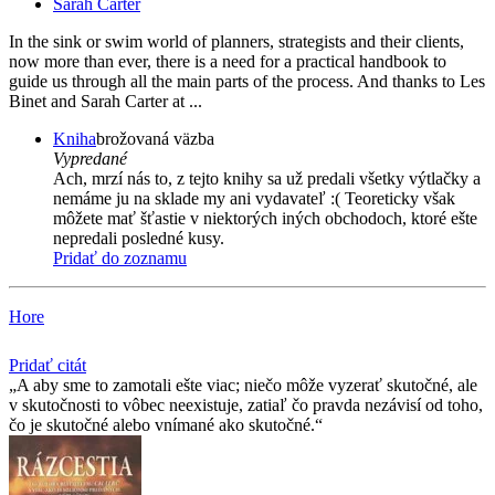
Sarah Carter
In the sink or swim world of planners, strategists and their clients,
now more than ever, there is a need for a practical handbook to
guide us through all the main parts of the process. And thanks to Les
Binet and Sarah Carter at ...
Kniha
brožovaná väzba
Vypredané
Ach, mrzí nás to, z tejto knihy sa už predali všetky výtlačky a
nemáme ju na sklade my ani vydavateľ :( Teoreticky však
môžete mať šťastie v niektorých iných obchodoch, ktoré ešte
nepredali posledné kusy.
Pridať do zoznamu
Hore
Pridať citát
A aby sme to zamotali ešte viac; niečo môže vyzerať skutočné, ale
v skutočnosti to vôbec neexistuje, zatiaľ čo pravda nezávisí od toho,
čo je skutočné alebo vnímané ako skutočné.