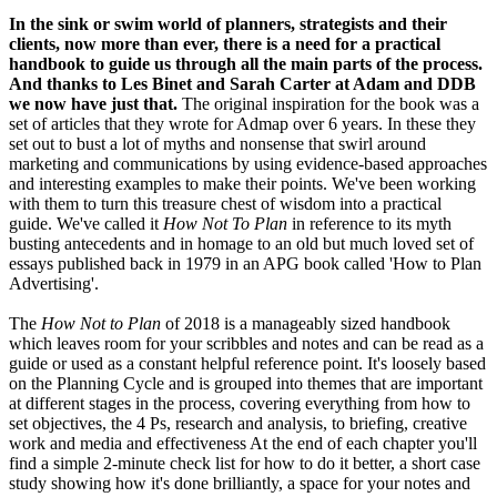
In the sink or swim world of planners, strategists and their
clients, now more than ever, there is a need for a practical
handbook to guide us through all the main parts of the process.
And thanks to Les Binet and Sarah Carter at Adam and DDB
we now have just that.
The original inspiration for the book was a
set of articles that they wrote for Admap over 6 years. In these they
set out to bust a lot of myths and nonsense that swirl around
marketing and communications by using evidence-based approaches
and interesting examples to make their points. We've been working
with them to turn this treasure chest of wisdom into a practical
guide. We've called it
How Not To Plan
in reference to its myth
busting antecedents and in homage to an old but much loved set of
essays published back in 1979 in an APG book called 'How to Plan
Advertising'.
The
How Not to Plan
of 2018 is a manageably sized handbook
which leaves room for your scribbles and notes and can be read as a
guide or used as a constant helpful reference point. It's loosely based
on the Planning Cycle and is grouped into themes that are important
at different stages in the process, covering everything from how to
set objectives, the 4 Ps, research and analysis, to briefing, creative
work and media and effectiveness At the end of each chapter you'll
find a simple 2-minute check list for how to do it better, a short case
study showing how it's done brilliantly, a space for your notes and