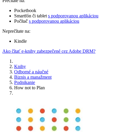
Prečítate na:
Pocketbook
Smartfón či tablet
s podporovanou aplikáciou
Počítač
s podporovanou aplikáciou
Neprečítate na:
Kindle
Ako čítať e-knihy zabezpečené cez Adobe DRM?
Knihy
Odborné a náučné
Biznis a manažment
Podnikanie
How not to Plan