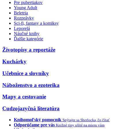
Pre pubertiakov
Young Adult
Beletria
Rozprávky
Sci-fi, fantasy a komiksy
Leporelá
Náučné knihy
Ďalšie kategórie
Životopisy a reportáže
Kuchárky
Učebnice a slovníky
Náboženstvo a ezoterika
Mapy a cestovanie
Cudzojazyčná literatúra
Knihomoľský pomocník
Spýtajte sa Sherlocka, čo čítať
Odporúčame pre vás
Knižné tipy ušité na mieru vám