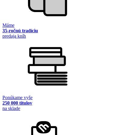
Máme
35-ročnú tradíciu
predaja kníh
Ponúkame vyše
250 000 titulov
na sklade