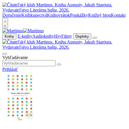
Doručenie
Kníhkupectvá
Knihovrátok
Poukážky
Knižný blog
Kontakt
E-knihy
Audioknihy
Hry
Filmy
Knihy
Doplnky
Vyhľadávanie
Prihlásiť