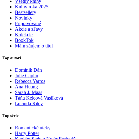
Všetky knihy
Knihy roka 2025
Bestsellery
Novinky
Pripravované
Akcie a zľavy
Kolekcie
BookTok
Mám záujem o titul
Top autori
Dominik Dán
Julie Caplin
Rebecca Yarros
Ana Huang
Sarah J. Maas
Táňa Keleová Vasilková
Lucinda Riley
Top série
Romantické úteky
Harry Potter
Kapitán Stein a Notár Barbarič