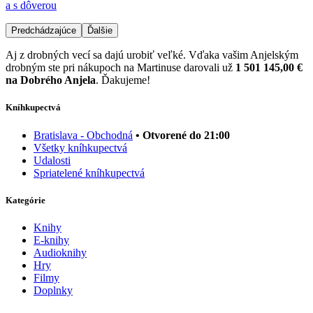
a s dôverou
Predchádzajúce
Ďalšie
Aj z drobných vecí sa dajú urobiť veľké. Vďaka vašim Anjelským
drobným ste pri nákupoch na Martinuse darovali už
1 501 145,00 €
na Dobrého Anjela
. Ďakujeme!
Kníhkupectvá
Bratislava - Obchodná
• Otvorené do 21:00
Všetky kníhkupectvá
Udalosti
Spriatelené kníhkupectvá
Kategórie
Knihy
E-knihy
Audioknihy
Hry
Filmy
Doplnky