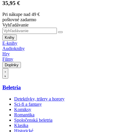
35,95 €
Pri nákupe nad 49 €
poštovné zadarmo
Vyhľadávanie
Knihy
E-knihy
Audioknihy
Hry
Filmy
Doplnky
Beletria
Detektívky, trilery a horory
Sci-fi a fantasy
Komiksy
Romantika
Spoločenská beletria
Klasika
Historické