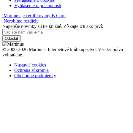
Prehlásenie o cookies
Vyhlásenie o prístupnosti
Martinus je certifikovaný B Corp
Nerobíme rozdiely
Najlepšie novinky sú tie knižné. Získajte ich ako prví:
Odoslať
© 2000-2026 Martinus. Internetové kníhkupectvo. Všetky práva
vyhradené.
Nastaviť cookies
Ochrana súkromia
Obchodné podmienky