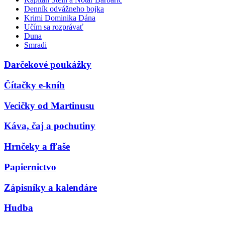
Denník odvážneho bojka
Krimi Dominika Dána
Učím sa rozprávať
Duna
Smradi
Darčekové poukážky
Čítačky e-kníh
Vecičky od Martinusu
Káva, čaj a pochutiny
Hrnčeky a fľaše
Papiernictvo
Zápisníky a kalendáre
Hudba