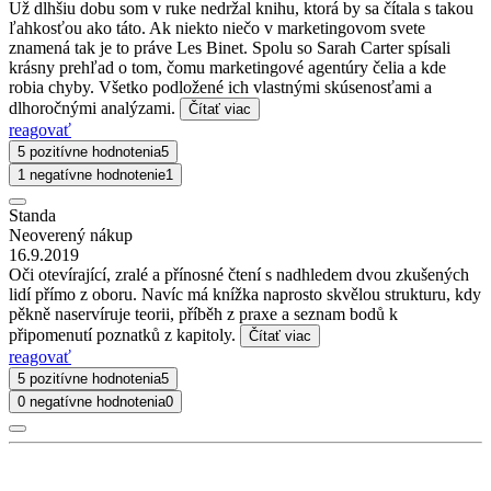
Už dlhšiu dobu som v ruke nedržal knihu, ktorá by sa čítala s takou
ľahkosťou ako táto. Ak niekto niečo v marketingovom svete
znamená tak je to práve Les Binet. Spolu so Sarah Carter spísali
krásny prehľad o tom, čomu marketingové agentúry čelia a kde
robia chyby. Všetko podložené ich vlastnými skúsenosťami a
dlhoročnými analýzami.
Čítať viac
reagovať
5 pozitívne hodnotenia
5
1 negatívne hodnotenie
1
Standa
Neoverený nákup
16.9.2019
Oči otevírající, zralé a přínosné čtení s nadhledem dvou zkušených
lidí přímo z oboru. Navíc má knížka naprosto skvělou strukturu, kdy
pěkně naservíruje teorii, příběh z praxe a seznam bodů k
připomenutí poznatků z kapitoly.
Čítať viac
reagovať
5 pozitívne hodnotenia
5
0 negatívne hodnotenia
0