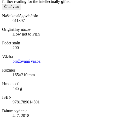
further reading for the intellectually gifted.
Čítať viac
Naše katalógové číslo
611897
Originálny názov
How not to Plan
Počet strán
200
Väzba
brožovaná väzba
Rozmer
165×210 mm
Hmotnosť
435 g
ISBN
9781789014501
Dátum vydania
4. 7. 2018