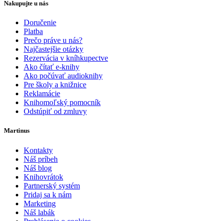
Nakupujte u nás
Doručenie
Platba
Prečo práve u nás?
Najčastejšie otázky
Rezervácia v kníhkupectve
Ako čítať e-knihy
Ako počúvať audioknihy
Pre školy a knižnice
Reklamácie
Knihomoľský pomocník
Odstúpiť od zmluvy
Martinus
Kontakty
Náš príbeh
Náš blog
Knihovrátok
Partnerský systém
Pridaj sa k nám
Marketing
Náš labák