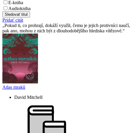
E-kniha
Audiokniha
Sledovať titul
Pridať citát
Pokud ti, co prohrají, dokáží využít, čemu je jejich protivníci naučí,
pak ano, mohou z nich být z dlouhodobějšího hlediska vítězové.
Atlas mraků
David Mitchell