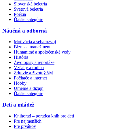
Slovenská beletria
Svetová beletria
Poézia
Ďalšie kategórie
Náučná a odborná
Motivácia a sebarozvoj
Biznis a manažment
Humanitné a spoločenské vedy
História
Životopisy a reportáže
Vzťahy a rodina
Zdravie a životný štýl
Počítače a internet
Hobby
Umenie a dizajn
Ďalšie kategórie
Deti a mládež
Knihorad – poradca kníh pre deti
Pre najmenších
Pre prvákov