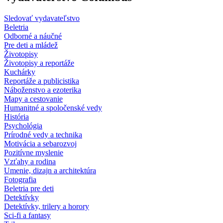
Sledovať vydavateľstvo
Beletria
Odborné a náučné
Pre deti a mládež
Životopisy
Životopisy a reportáže
Kuchárky
Reportáže a publicistika
Náboženstvo a ezoterika
Mapy a cestovanie
Humanitné a spoločenské vedy
História
Psychológia
Prírodné vedy a technika
Motivácia a sebarozvoj
Pozitívne myslenie
Vzťahy a rodina
Umenie, dizajn a architektúra
Fotografia
Beletria pre deti
Detektívky
Detektívky, trilery a horory
Sci-fi a fantasy