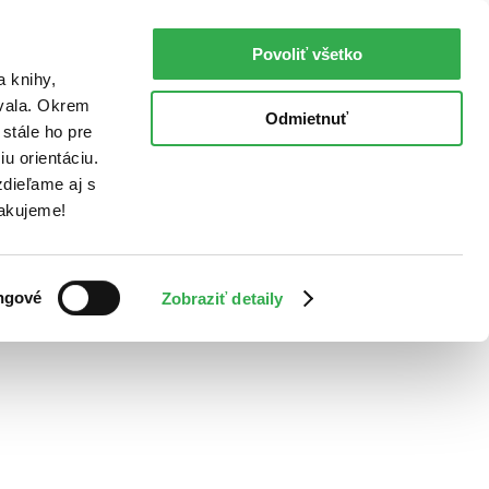
Povoliť všetko
a knihy,
ovala. Okrem
Odmietnuť
stále ho pre
u orientáciu.
dieľame aj s
Ďakujeme!
ngové
Zobraziť detaily