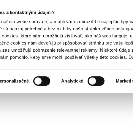
es a kontaktnými údajmi?
našom webe správate, a mohli vám zobraziť tie najlepšie tipy n
é sú naozaj potrebné a bez nich by naša stránka vôbec nefung
 cookies, ktoré nám umožňujú zisťovať, ako náš web funguje, a 
ačné cookies nám dovoľujú prispôsobovať stránku pre vašu lepši
zas umožňujú zobrazenie relevantnej reklamy. Niektoré údaje z
y nám pomohlo, keby sme mohli používať všetky tieto cookies. 
ersonalizačné
Analytické
Marketi