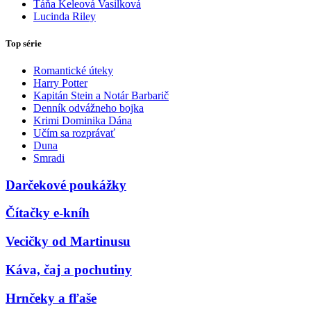
Táňa Keleová Vasilková
Lucinda Riley
Top série
Romantické úteky
Harry Potter
Kapitán Stein a Notár Barbarič
Denník odvážneho bojka
Krimi Dominika Dána
Učím sa rozprávať
Duna
Smradi
Darčekové poukážky
Čítačky e-kníh
Vecičky od Martinusu
Káva, čaj a pochutiny
Hrnčeky a fľaše