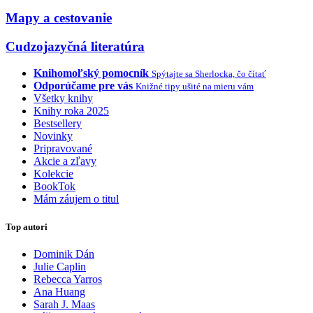
Mapy a cestovanie
Cudzojazyčná literatúra
Knihomoľský pomocník
Spýtajte sa Sherlocka, čo čítať
Odporúčame pre vás
Knižné tipy ušité na mieru vám
Všetky knihy
Knihy roka 2025
Bestsellery
Novinky
Pripravované
Akcie a zľavy
Kolekcie
BookTok
Mám záujem o titul
Top autori
Dominik Dán
Julie Caplin
Rebecca Yarros
Ana Huang
Sarah J. Maas