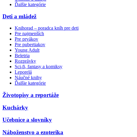
Ďalšie kategórie
Deti a mládež
Knihorad – poradca kníh pre deti
Pre najmenších
Pre prvákov
Pre pubertiakov
Young Adult
Beletria
Rozprávky
Sci-fi, fantasy a komiksy
Leporelá
Náučné knihy
Ďalšie kategórie
Životopisy a reportáže
Kuchárky
Učebnice a slovníky
Náboženstvo a ezoterika