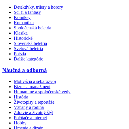
Detektívky, trilery a horory
Sci-fi a fantasy
Komiksy
Romantika
Spoločenská beletria
Klasika
Historické
Slovenská beletria
Svetová beletria
Poézia
Ďalšie kategórie
Náučná a odborná
Motivácia a sebarozvoj
Biznis a manažment
Humanitné a spoločenské vedy
História
Životopisy a reportáže
Vzťahy a rodina
Zdravie a životný štýl
Počítače a internet
Hobby
Umenie a dizajn