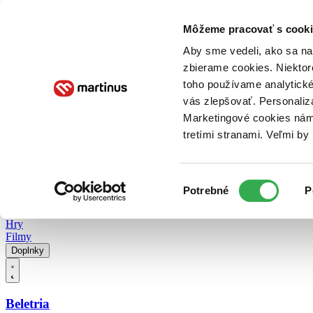
Doručenie
Kníhkupectvá
Knihovrátok
Poukážky
Knižný blog
Kontakt
Môžeme pracovať s cooki
Aby sme vedeli, ako sa na 
zbierame cookies. Niektor
E-knihy
Audioknihy
Hry
Filmy
Knihy
Doplnky
toho používame analytické
vás zlepšovať. Personaliz
Vyhľadávanie
Marketingové cookies nám 
tretími stranami. Veľmi b
Prihlásiť
Vyhľadávanie
Výber
Knihy
Potrebné
P
súhlasu
E-knihy
Audioknihy
Hry
Filmy
Doplnky
Beletria