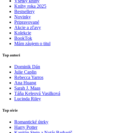
Všetky knihy
Knihy roka 2025
Bestsellery
Novinky
Pripravované
Akcie a zľavy
Kolekcie
BookTok
Mám záujem o titul
Top autori
Dominik Dán
Julie Caplin
Rebecca Yarros
Ana Huang
Sarah J. Maas
Táňa Keleová Vasilková
Lucinda Riley
Top série
Romantické úteky
Harry Potter
Kapitán Stein a Notár Barbarič