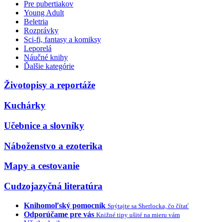
Pre pubertiakov
Young Adult
Beletria
Rozprávky
Sci-fi, fantasy a komiksy
Leporelá
Náučné knihy
Ďalšie kategórie
Životopisy a reportáže
Kuchárky
Učebnice a slovníky
Náboženstvo a ezoterika
Mapy a cestovanie
Cudzojazyčná literatúra
Knihomoľský pomocník
Spýtajte sa Sherlocka, čo čítať
Odporúčame pre vás
Knižné tipy ušité na mieru vám