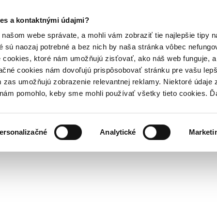
es a kontaktnými údajmi?
našom webe správate, a mohli vám zobraziť tie najlepšie tipy n
é sú naozaj potrebné a bez nich by naša stránka vôbec nefung
 cookies, ktoré nám umožňujú zisťovať, ako náš web funguje, a 
ačné cookies nám dovoľujú prispôsobovať stránku pre vašu lepši
zas umožňujú zobrazenie relevantnej reklamy. Niektoré údaje z
y nám pomohlo, keby sme mohli používať všetky tieto cookies. 
ersonalizačné
Analytické
Marketi