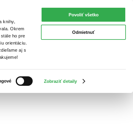
Povoliť všetko
a knihy,
ovala. Okrem
Odmietnuť
stále ho pre
u orientáciu.
dieľame aj s
Ďakujeme!
ngové
Zobraziť detaily