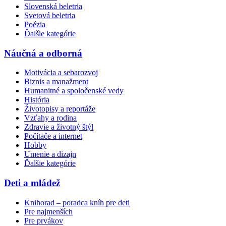
Slovenská beletria
Svetová beletria
Poézia
Ďalšie kategórie
Náučná a odborná
Motivácia a sebarozvoj
Biznis a manažment
Humanitné a spoločenské vedy
História
Životopisy a reportáže
Vzťahy a rodina
Zdravie a životný štýl
Počítače a internet
Hobby
Umenie a dizajn
Ďalšie kategórie
Deti a mládež
Knihorad – poradca kníh pre deti
Pre najmenších
Pre prvákov