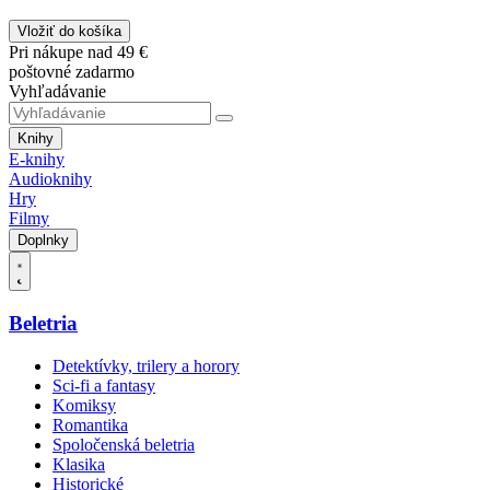
Vložiť do košíka
Pri nákupe nad 49 €
poštovné zadarmo
Vyhľadávanie
Knihy
E-knihy
Audioknihy
Hry
Filmy
Doplnky
Beletria
Detektívky, trilery a horory
Sci-fi a fantasy
Komiksy
Romantika
Spoločenská beletria
Klasika
Historické