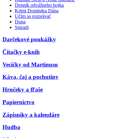
Denník odvážneho bojka
Krimi Dominika Dána
Učím sa rozprávať
Duna
Smradi
Darčekové poukážky
Čítačky e-kníh
Vecičky od Martinusu
Káva, čaj a pochutiny
Hrnčeky a fľaše
Papiernictvo
Zápisníky a kalendáre
Hudba