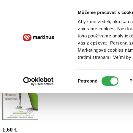
Doručenie
Kníhkupectvá
Knihovrátok
Poukážky
Knižný blog
Kontakt
Môžeme pracovať s cooki
Aby sme vedeli, ako sa na 
zbierame cookies. Niektor
E-knihy
Audioknihy
Hry
Filmy
Knihy
Doplnky
toho používame analytické
vás zlepšovať. Personaliz
Vyhľadávanie
Marketingové cookies nám 
tretími stranami. Veľmi b
Prihlásiť
Výber
Potrebné
P
súhlasu
1,60 €