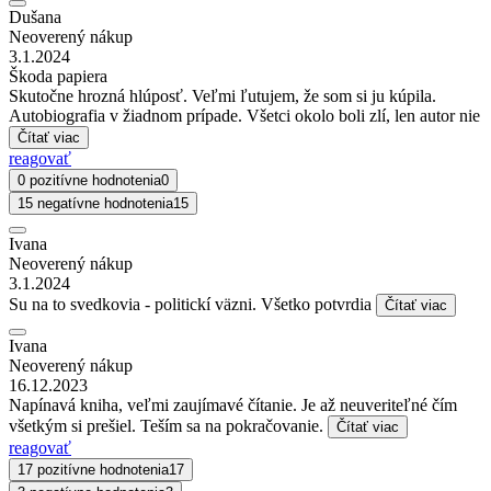
Dušana
Neoverený nákup
3.1.2024
Škoda papiera
Skutočne hrozná hlúposť. Veľmi ľutujem, že som si ju kúpila.
Autobiografia v žiadnom prípade. Všetci okolo boli zlí, len autor nie
Čítať viac
reagovať
0 pozitívne hodnotenia
0
15 negatívne hodnotenia
15
Ivana
Neoverený nákup
3.1.2024
Su na to svedkovia - politickí väzni. Všetko potvrdia
Čítať viac
Ivana
Neoverený nákup
16.12.2023
Napínavá kniha, veľmi zaujímavé čítanie. Je až neuveriteľné čím
všetkým si prešiel. Teším sa na pokračovanie.
Čítať viac
reagovať
17 pozitívne hodnotenia
17