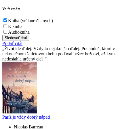
Vo formáte
Kniha (vrátane čítaných)
E-kniha
Audiokniha
Sledovať titul
Pridať citát
Život ide ďalej. Vždy to nejako išlo ďalej. Pochodeň, ktorú v
nekonečnom štafetovom behu podával bežec bežcovi, až kým
nedosiahla určený cieľ.
Paríž je vždy dobrý nápad
Nicolas Barreau