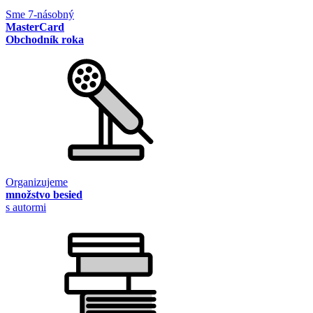
Sme 7-násobný
MasterCard
Obchodník roka
Organizujeme
množstvo besied
s autormi