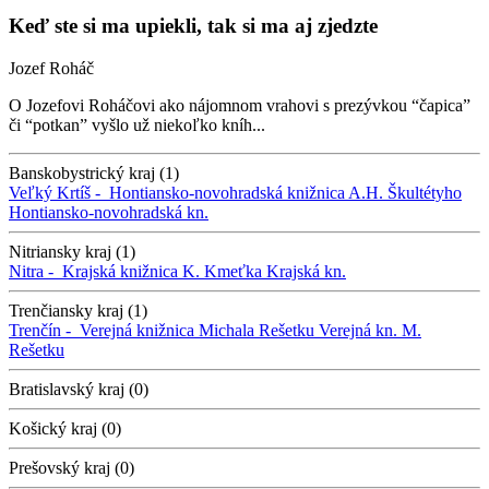
Keď ste si ma upiekli, tak si ma aj zjedzte
Jozef Roháč
O Jozefovi Roháčovi ako nájomnom vrahovi s prezývkou “čapica”
či “potkan” vyšlo už niekoľko kníh...
Banskobystrický kraj (1)
Veľký Krtíš -
Hontiansko-novohradská knižnica A.H. Škultétyho
Hontiansko-novohradská kn.
Nitriansky kraj (1)
Nitra -
Krajská knižnica K. Kmeťka
Krajská kn.
Trenčiansky kraj (1)
Trenčín -
Verejná knižnica Michala Rešetku
Verejná kn. M.
Rešetku
Bratislavský kraj (0)
Košický kraj (0)
Prešovský kraj (0)