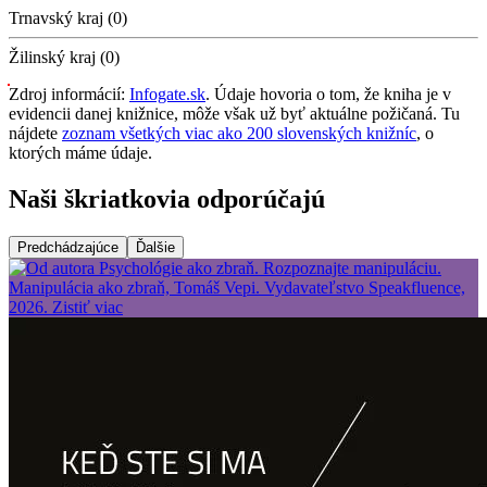
Trnavský kraj (0)
Žilinský kraj (0)
Zdroj informácií:
Infogate.sk
. Údaje hovoria o tom, že kniha je v
evidencii danej knižnice, môže však už byť aktuálne požičaná. Tu
nájdete
zoznam všetkých viac ako 200 slovenských knižníc
, o
ktorých máme údaje.
Naši škriatkovia odporúčajú
Predchádzajúce
Ďalšie