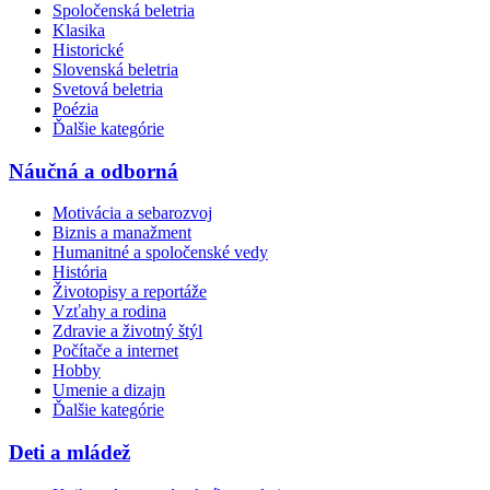
Spoločenská beletria
Klasika
Historické
Slovenská beletria
Svetová beletria
Poézia
Ďalšie kategórie
Náučná a odborná
Motivácia a sebarozvoj
Biznis a manažment
Humanitné a spoločenské vedy
História
Životopisy a reportáže
Vzťahy a rodina
Zdravie a životný štýl
Počítače a internet
Hobby
Umenie a dizajn
Ďalšie kategórie
Deti a mládež