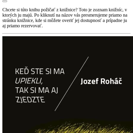
Chcete si túto knihu požičať z knižnice? Toto je zoznam knižníc, v
ktorých ju majú. Po kliknutí na názov vás presmerujeme priamo na
stránku knižnice, kde si môžete overiť jej dostupnosť a prípadne ju
aj priamo rezervovať.