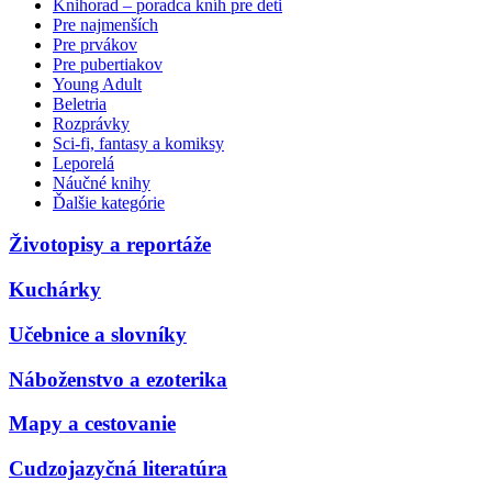
Knihorad – poradca kníh pre deti
Pre najmenších
Pre prvákov
Pre pubertiakov
Young Adult
Beletria
Rozprávky
Sci-fi, fantasy a komiksy
Leporelá
Náučné knihy
Ďalšie kategórie
Životopisy a reportáže
Kuchárky
Učebnice a slovníky
Náboženstvo a ezoterika
Mapy a cestovanie
Cudzojazyčná literatúra