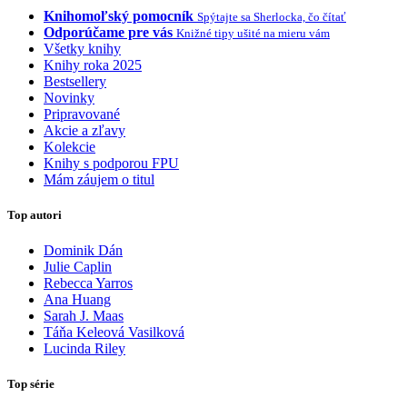
Knihomoľský pomocník
Spýtajte sa Sherlocka, čo čítať
Odporúčame pre vás
Knižné tipy ušité na mieru vám
Všetky knihy
Knihy roka 2025
Bestsellery
Novinky
Pripravované
Akcie a zľavy
Kolekcie
Knihy s podporou FPU
Mám záujem o titul
Top autori
Dominik Dán
Julie Caplin
Rebecca Yarros
Ana Huang
Sarah J. Maas
Táňa Keleová Vasilková
Lucinda Riley
Top série