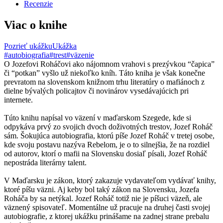
Recenzie
Viac o knihe
Pozrieť ukážku
Ukážka
#autobiografia
#trest
#väzenie
O Jozefovi Roháčovi ako nájomnom vrahovi s prezývkou “čapica”
či “potkan” vyšlo už niekoľko kníh. Táto kniha je však konečne
prevratom na slovenskom knižnom trhu literatúry o mafiánoch z
dielne bývalých policajtov či novinárov vysedávajúcich pri
internete.
Túto knihu napísal vo väzení v maďarskom Szegede, kde si
odpykáva prvý zo svojich dvoch doživotných trestov, Jozef Roháč
sám. Šokujúca autobiografia, ktorú píše Jozef Roháč v tretej osobe,
kde svoju postavu nazýva Rebelom, je o to silnejšia, že na rozdiel
od autorov, ktorí o mafii na Slovensku dosiaľ písali, Jozef Roháč
nepostráda literárny talent.
V Maďarsku je zákon, ktorý zakazuje vydavateľom vydávať knihy,
ktoré píšu väzni. Aj keby bol taký zákon na Slovensku, Jozefa
Roháča by sa netýkal. Jozef Roháč totiž nie je píšuci väzeň, ale
väznený spisovateľ. Momentálne už pracuje na druhej časti svojej
autobiografie, z ktorej ukážku prinášame na zadnej strane prebalu