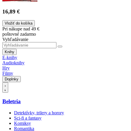
16,89 €
Vložiť do košíka
Pri nákupe nad 49 €
poštovné zadarmo
Vyhľadávanie
Knihy
E-knihy
Audioknihy
Hry
Filmy
Doplnky
Beletria
Detektívky, trilery a horory
Sci-fi a fantasy
Komiksy
Romantika