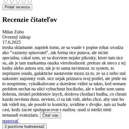
Pridať recenziu
Recenzie čitateľov
Milan Zubo
Overený nákup
17.6.2025
troska sklamanie. napriek tomu, ze sa vsade v popise rohac uvadza
ako "vazneny spisovatel", tak forma sice putava, ale nicim
specialna. cakal som, ze sa dozviem nejake pikosky, ktore tam sice
su, ale je tam markantna otazka vierohodnosti. pretoze ak nieco z tej
knihy alebo autora srsi, tak je to sama nevinnost. to system, to
nepriazen osudu, galakticke nastavenie mozu za to, ze sa z neho stal
nakoniec najomny vrah. sice nejak priznava svoj podiel, ale pride mi
to neuprimne, vykalkulovane a skreslene vidiet sa takto, ked nemam
problem nechat na ulici vybuchnut hocikoho, ale v knihe som sama
dobrota, riesitel problemov inych, doslova chodiaci budha, co chrani
kazdu nevinnu dusu. neviem, ci sa tak vidi, alebo chce, aby sme ho
tak videli my, ale posobi to komicky. uvidime v dvojke. tam uz bude
cast, kedy zacne spolupracovat s mafiou. snad si medzi nimi
nenasadi svatoziaru.
Čítať viac
reagovať
2 pozitívne hodnotenia
2