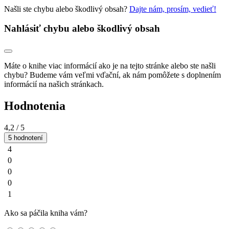
Našli ste chybu alebo škodlivý obsah?
Dajte nám, prosím, vedieť!
Nahlásiť chybu alebo škodlivý obsah
Máte o knihe viac informácií ako je na tejto stránke alebo ste našli
chybu? Budeme vám veľmi vďační, ak nám pomôžete s doplnením
informácií na našich stránkach.
Hodnotenia
4,2
/ 5
5 hodnotení
4
0
0
0
1
Ako sa páčila kniha vám?