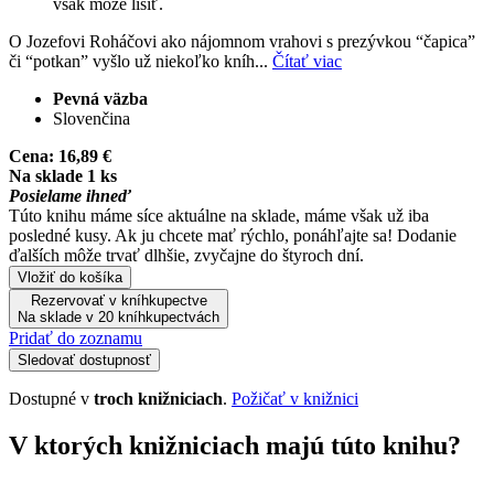
však môže líšiť.
O Jozefovi Roháčovi ako nájomnom vrahovi s prezývkou “čapica”
či “potkan” vyšlo už niekoľko kníh...
Čítať viac
Pevná väzba
Slovenčina
Cena:
16,89 €
Na sklade 1 ks
Posielame ihneď
Túto knihu máme síce aktuálne na sklade, máme však už iba
posledné kusy. Ak ju chcete mať rýchlo, ponáhľajte sa! Dodanie
ďalších môže trvať dlhšie, zvyčajne do štyroch dní.
Vložiť do košíka
Rezervovať v kníhkupectve
Na sklade v 20 kníhkupectvách
Pridať do zoznamu
Sledovať dostupnosť
Dostupné v
troch knižniciach
.
Požičať v knižnici
V ktorých knižniciach majú túto knihu?