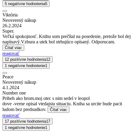
5 negatívne hodnotenia
5
Viktória
Neoverený nákup
26.2.2024
Super.
Veľká spokojnosť. Knihu som prečítal na posedenie, pretože bol dej
napínavý.Vzbura a utek bol strhujúco opísaný. Odporucam.
Čítať viac
reagovať
12 pozitívne hodnotenia
12
1 negatívne hodnotenie
1
Peace
Neoverený nákup
4.1.2024
Number one
Pribeh ako hrom.moj otec s nim sedel v leopol
dove -verne opisal vtedajsiu situaciu. Kniha sa urcite bude pacit
ludom bez predsudkov.
Čítať viac
reagovať
17 pozitívne hodnotenia
17
1 negatívne hodnotenie
1