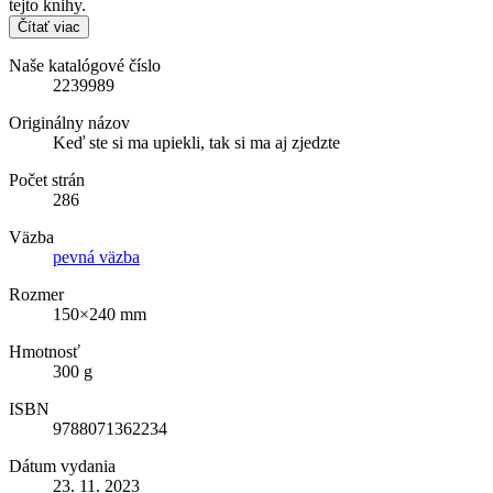
tejto knihy.
Čítať viac
Naše katalógové číslo
2239989
Originálny názov
Keď ste si ma upiekli, tak si ma aj zjedzte
Počet strán
286
Väzba
pevná väzba
Rozmer
150×240 mm
Hmotnosť
300 g
ISBN
9788071362234
Dátum vydania
23. 11. 2023