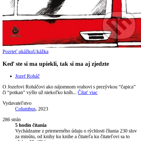
Pozrieť ukážku
Ukážka
Keď ste si ma upiekli, tak si ma aj zjedzte
Jozef Roháč
O Jozefovi Roháčovi ako nájomnom vrahovi s prezývkou “čapica”
či “potkan” vyšlo už niekoľko kníh...
Čítať viac
Vydavateľstvo
Columbus
, 2023
286 strán
5 hodín čítania
Vychádzame z priemerného údaju o rýchlosti čítania 230 slov
za minútu, od knihy ku knihe a čitateľa ku čitateľovi sa to