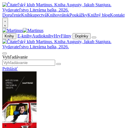
Doručenie
Kníhkupectvá
Knihovrátok
Poukážky
Knižný blog
Kontakt
E-knihy
Audioknihy
Hry
Filmy
Knihy
Doplnky
Vyhľadávanie
Prihlásiť