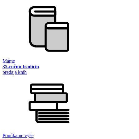
Máme
35-ročnú tradíciu
predaja kníh
Ponúkame vyše