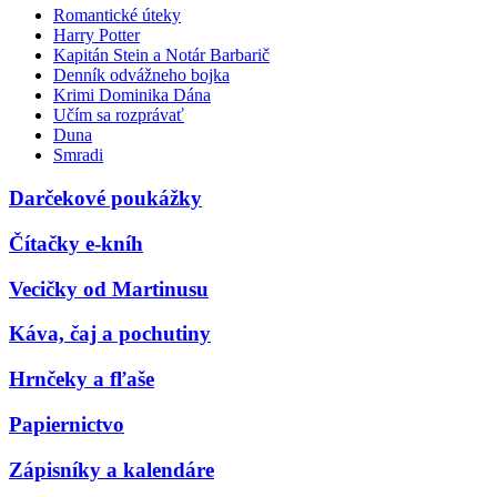
Romantické úteky
Harry Potter
Kapitán Stein a Notár Barbarič
Denník odvážneho bojka
Krimi Dominika Dána
Učím sa rozprávať
Duna
Smradi
Darčekové poukážky
Čítačky e-kníh
Vecičky od Martinusu
Káva, čaj a pochutiny
Hrnčeky a fľaše
Papiernictvo
Zápisníky a kalendáre