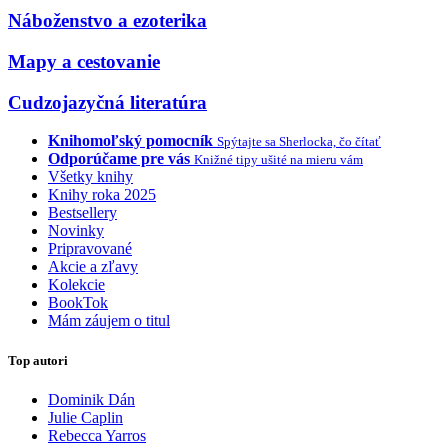
Náboženstvo a ezoterika
Mapy a cestovanie
Cudzojazyčná literatúra
Knihomoľský pomocník
Spýtajte sa Sherlocka, čo čítať
Odporúčame pre vás
Knižné tipy ušité na mieru vám
Všetky knihy
Knihy roka 2025
Bestsellery
Novinky
Pripravované
Akcie a zľavy
Kolekcie
BookTok
Mám záujem o titul
Top autori
Dominik Dán
Julie Caplin
Rebecca Yarros