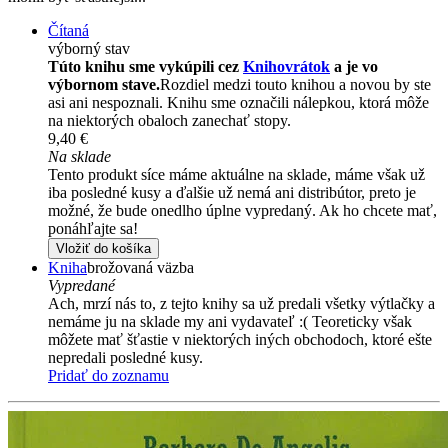
Čítaná
výborný stav
Túto knihu sme vykúpili cez
Knihovrátok
a je vo
výbornom stave.
Rozdiel medzi touto knihou a novou by ste
asi ani nespoznali. Knihu sme označili nálepkou, ktorá môže
na niektorých obaloch zanechať stopy.
9,40 €
Na sklade
Tento produkt síce máme aktuálne na sklade, máme však už
iba posledné kusy a ďalšie už nemá ani distribútor, preto je
možné, že bude onedlho úplne vypredaný. Ak ho chcete mať,
ponáhľajte sa!
Vložiť do košíka
Kniha
brožovaná väzba
Vypredané
Ach, mrzí nás to, z tejto knihy sa už predali všetky výtlačky a
nemáme ju na sklade my ani vydavateľ :( Teoreticky však
môžete mať šťastie v niektorých iných obchodoch, ktoré ešte
nepredali posledné kusy.
Pridať do zoznamu