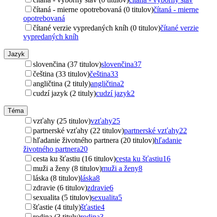
čítaná - mierne opotrebovaná (0 titulov)
čítaná - mierne
opotrebovaná
čítané verzie vypredaných kníh (0 titulov)
čítané verzie
vypredaných kníh
Jazyk
slovenčina (37 titulov)
slovenčina
37
čeština (33 titulov)
čeština
33
angličtina (2 tituly)
angličtina
2
cudzí jazyk (2 tituly)
cudzí jazyk
2
Téma
vzťahy (25 titulov)
vzťahy
25
partnerské vzťahy (22 titulov)
partnerské vzťahy
22
hľadanie životného partnera (20 titulov)
hľadanie
životného partnera
20
cesta ku šťastiu (16 titulov)
cesta ku šťastiu
16
muži a ženy (8 titulov)
muži a ženy
8
láska (8 titulov)
láska
8
zdravie (6 titulov)
zdravie
6
sexualita (5 titulov)
sexualita
5
šťastie (4 tituly)
šťastie
4
rodina (3 tituly)
rodina
3