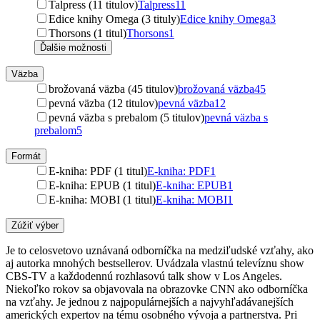
Talpress (11 titulov)
Talpress
11
Edice knihy Omega (3 tituly)
Edice knihy Omega
3
Thorsons (1 titul)
Thorsons
1
Ďalšie možnosti
Väzba
brožovaná väzba (45 titulov)
brožovaná väzba
45
pevná väzba (12 titulov)
pevná väzba
12
pevná väzba s prebalom (5 titulov)
pevná väzba s
prebalom
5
Formát
E-kniha: PDF (1 titul)
E-kniha: PDF
1
E-kniha: EPUB (1 titul)
E-kniha: EPUB
1
E-kniha: MOBI (1 titul)
E-kniha: MOBI
1
Zúžiť výber
Je to celosvetovo uznávaná odborníčka na medziľudské vzťahy, ako
aj autorka mnohých bestsellerov. Uvádzala vlastnú televíznu show
CBS-TV a každodennú rozhlasovú talk show v Los Angeles.
Niekoľko rokov sa objavovala na obrazovke CNN ako odborníčka
na vzťahy. Je jednou z najpopulárnejších a najvyhľadávanejších
amerických expertov na tému osobného vývoja a partnerstva. Pri