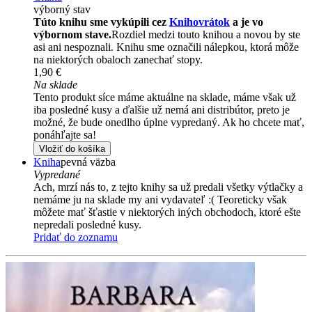
výborný stav
Túto knihu sme vykúpili cez
Knihovrátok
a je vo
výbornom stave.
Rozdiel medzi touto knihou a novou by ste
asi ani nespoznali. Knihu sme označili nálepkou, ktorá môže
na niektorých obaloch zanechať stopy.
1,90 €
Na sklade
Tento produkt síce máme aktuálne na sklade, máme však už
iba posledné kusy a ďalšie už nemá ani distribútor, preto je
možné, že bude onedlho úplne vypredaný. Ak ho chcete mať,
ponáhľajte sa!
Vložiť do košíka
Kniha
pevná väzba
Vypredané
Ach, mrzí nás to, z tejto knihy sa už predali všetky výtlačky a
nemáme ju na sklade my ani vydavateľ :( Teoreticky však
môžete mať šťastie v niektorých iných obchodoch, ktoré ešte
nepredali posledné kusy.
Pridať do zoznamu