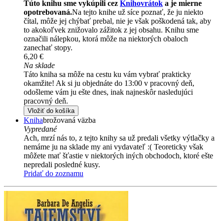
Túto knihu sme vykúpili cez
Knihovrátok
a je mierne
opotrebovaná.
Na tejto knihe už síce poznať, že ju niekto
čítal, môže jej chýbať prebal, nie je však poškodená tak, aby
to akokoľvek znižovalo zážitok z jej obsahu. Knihu sme
označili nálepkou, ktorá môže na niektorých obaloch
zanechať stopy.
6,20 €
Na sklade
Táto kniha sa môže na cestu ku vám vybrať prakticky
okamžite! Ak si ju objednáte do 13:00 v pracovný deň,
odošleme vám ju ešte dnes, inak najneskôr nasledujúci
pracovný deň.
Vložiť do košíka
Kniha
brožovaná väzba
Vypredané
Ach, mrzí nás to, z tejto knihy sa už predali všetky výtlačky a
nemáme ju na sklade my ani vydavateľ :( Teoreticky však
môžete mať šťastie v niektorých iných obchodoch, ktoré ešte
nepredali posledné kusy.
Pridať do zoznamu