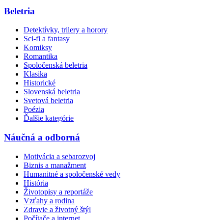
Beletria
Detektívky, trilery a horory
Sci-fi a fantasy
Komiksy
Romantika
Spoločenská beletria
Klasika
Historické
Slovenská beletria
Svetová beletria
Poézia
Ďalšie kategórie
Náučná a odborná
Motivácia a sebarozvoj
Biznis a manažment
Humanitné a spoločenské vedy
História
Životopisy a reportáže
Vzťahy a rodina
Zdravie a životný štýl
Počítače a internet