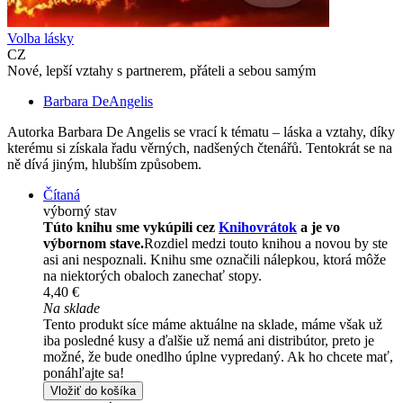
Volba lásky
CZ
Nové, lepší vztahy s partnerem, přáteli a sebou samým
Barbara DeAngelis
Autorka Barbara De Angelis se vrací k tématu – láska a vztahy, díky
kterému si získala řadu věrných, nadšených čtenářů. Tentokrát se na
ně dívá jiným, hlubším způsobem.
Čítaná
výborný stav
Túto knihu sme vykúpili cez
Knihovrátok
a je vo
výbornom stave.
Rozdiel medzi touto knihou a novou by ste
asi ani nespoznali. Knihu sme označili nálepkou, ktorá môže
na niektorých obaloch zanechať stopy.
4,40 €
Na sklade
Tento produkt síce máme aktuálne na sklade, máme však už
iba posledné kusy a ďalšie už nemá ani distribútor, preto je
možné, že bude onedlho úplne vypredaný. Ak ho chcete mať,
ponáhľajte sa!
Vložiť do košíka