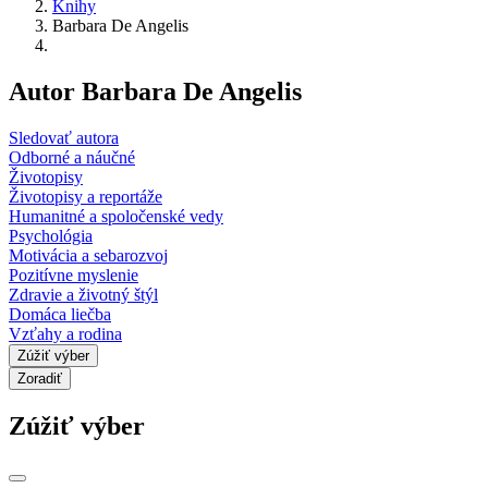
Knihy
Barbara De Angelis
Autor Barbara De Angelis
Sledovať autora
Odborné a náučné
Životopisy
Životopisy a reportáže
Humanitné a spoločenské vedy
Psychológia
Motivácia a sebarozvoj
Pozitívne myslenie
Zdravie a životný štýl
Domáca liečba
Vzťahy a rodina
Zúžiť výber
Zoradiť
Zúžiť výber