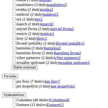
manželstvo (3 tituly)
manželstvo
3
erotika (2 tituly)
erotika
2
múdrosť (2 tituly)
múdrosť
2
sex (2 tituly)
sex
2
úspech (2 tituly)
úspech
2
zmysel života (2 tituly)
zmysel života
2
emócie (2 tituly)
emócie
2
ženy (2 tituly)
ženy
2
životné prekážky (2 tituly)
životné prekážky
2
harmónia (2 tituly)
harmónia
2
harmónia života (2 tituly)
harmónia života
2
výber partnerov (2 tituly)
výber partnerov
2
sexuálne správanie (2 tituly)
sexuálne správanie
2
Ďalšie možnosti
Pre koho
pre ženy (7 titulov)
pre ženy
7
pre dospelých (3 tituly)
pre dospelých
3
Vydavateľstvo
Columbus (40 titulov)
Columbus
40
Eminent (12 titulov)
Eminent
12