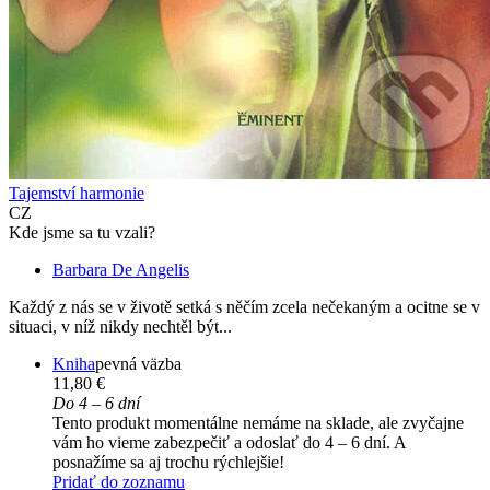
Tajemství harmonie
CZ
Kde jsme sa tu vzali?
Barbara De Angelis
Každý z nás se v životě setká s něčím zcela nečekaným a ocitne se v
situaci, v níž nikdy nechtěl být...
Kniha
pevná väzba
11,80 €
Do 4 – 6 dní
Tento produkt momentálne nemáme na sklade, ale zvyčajne
vám ho vieme zabezpečiť a odoslať do 4 – 6 dní. A
posnažíme sa aj trochu rýchlejšie!
Pridať do zoznamu