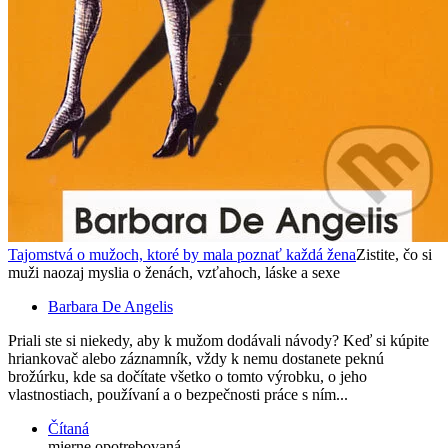
Tajomstvá o mužoch, ktoré by mala poznať každá žena
Zistite, čo si
muži naozaj myslia o ženách, vzťahoch, láske a sexe
Barbara De Angelis
Priali ste si niekedy, aby k mužom dodávali návody? Keď si kúpite
hriankovač alebo záznamník, vždy k nemu dostanete peknú
brožúrku, kde sa dočítate všetko o tomto výrobku, o jeho
vlastnostiach, používaní a o bezpečnosti práce s ním...
Čítaná
mierne opotrebovaná