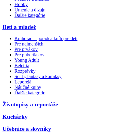
Hobby
Umenie a dizajn
Ďalšie kategórie
Deti a mládež
Knihorad – poradca kníh pre deti
Pre najmenších
Pre prvákov
Pre pubertiakov
Young Adult
Beletria
Rozprávky
Sci-fi, fantasy a komiksy
Leporelá
Náučné knihy
Ďalšie kategórie
Životopisy a reportáže
Kuchárky
Učebnice a slovníky