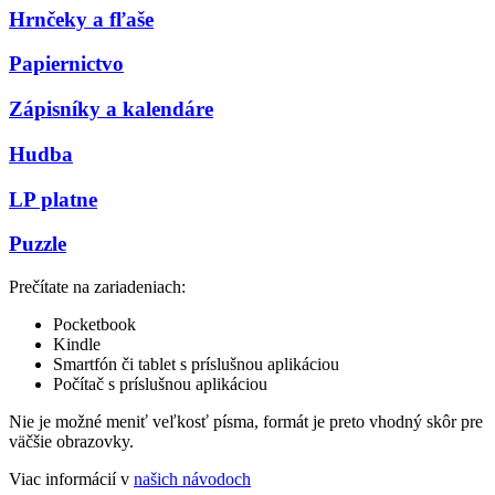
Hrnčeky a fľaše
Papiernictvo
Zápisníky a kalendáre
Hudba
LP platne
Puzzle
Prečítate na zariadeniach:
Pocketbook
Kindle
Smartfón či tablet s príslušnou aplikáciou
Počítač s príslušnou aplikáciou
Nie je možné meniť veľkosť písma, formát je preto vhodný skôr pre
väčšie obrazovky.
Viac informácií v
našich návodoch