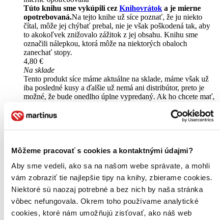
Túto knihu sme vykúpili cez
Knihovrátok
a je mierne
opotrebovaná.
Na tejto knihe už síce poznať, že ju niekto
čítal, môže jej chýbať prebal, nie je však poškodená tak, aby
to akokoľvek znižovalo zážitok z jej obsahu. Knihu sme
označili nálepkou, ktorá môže na niektorých obaloch
zanechať stopy.
4,80 €
Na sklade
Tento produkt síce máme aktuálne na sklade, máme však už
iba posledné kusy a ďalšie už nemá ani distribútor, preto je
možné, že bude onedlho úplne vypredaný. Ak ho chcete mať,
ponáhľajte sa!
Vložiť do košíka
Kniha
brožovaná väzba
Vypredané
Ach, mrzí nás to, z tejto knihy sa už predali všetky výtlačky a
Môžeme pracovať s cookies a kontaktnými údajmi?
nemáme ju na sklade my ani vydavateľ :( Teoreticky však
môžete mať šťastie v niektorých iných obchodoch, ktoré ešte
Aby sme vedeli, ako sa na našom webe správate, a mohli
nepredali posledné kusy.
vám zobraziť tie najlepšie tipy na knihy, zbierame cookies.
Pridať do zoznamu
Niektoré sú naozaj potrebné a bez nich by naša stránka
vôbec nefungovala. Okrem toho používame analytické
cookies, ktoré nám umožňujú zisťovať, ako náš web