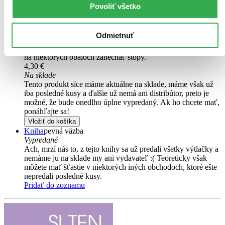
Povoliť všetko
Čítaná
výborný stav
Túto knihu sme vykúpili cez
Knihovrátok
a je vo
Odmietnuť
výbornom stave.
Rozdiel medzi touto knihou a novou by ste
asi ani nespoznali. Knihu sme označili nálepkou, ktorá môže
na niektorých obaloch zanechať stopy.
4,30 €
Na sklade
Tento produkt síce máme aktuálne na sklade, máme však už
iba posledné kusy a ďalšie už nemá ani distribútor, preto je
možné, že bude onedlho úplne vypredaný. Ak ho chcete mať,
ponáhľajte sa!
Vložiť do košíka
Kniha
pevná väzba
Vypredané
Ach, mrzí nás to, z tejto knihy sa už predali všetky výtlačky a
nemáme ju na sklade my ani vydavateľ :( Teoreticky však
môžete mať šťastie v niektorých iných obchodoch, ktoré ešte
nepredali posledné kusy.
Pridať do zoznamu