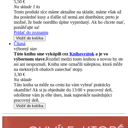
5,50 €
Na sklade 1 ks
Tento produkt síce máme aktuálne na sklade, máme však už
iba posledné kusy a ďalšie už nemá ani distribútor, preto je
možné, že bude onedlho úplne vypredaný. Ak ho chcete mať,
ponáhľajte sa!
Pridať do zoznamu
Vložiť do košíka
Čítaná
výborný stav
Túto knihu sme vykúpili cez
Knihovrátok
a je vo
výbornom stave.
Rozdiel medzi touto knihou a novou by ste
asi ani nespoznali. Knihu sme označili nálepkou, ktorá môže
na niektorých obaloch zanechať stopy.
3,30 €
Na sklade
Táto kniha sa môže na cestu ku vám vybrať prakticky
okamžite! Ak si ju objednáte do 13:00 v pracovný deň,
odošleme vám ju ešte dnes, inak najneskôr nasledujúci
pracovný deň.
Vložiť do košíka