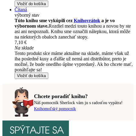
Vložiť do košíka
Čítaná
výborný stav
Túto knihu sme vykúpili cez
Knihovrátok
a je vo
výbornom stave.
Rozdiel medzi touto knihou a novou by ste
asi ani nespoznali. Knihu sme označili nálepkou, ktorá môže
na niektorých obaloch zanechať stopy.
7,10 €
Na sklade
Tento produkt síce máme aktuálne na sklade, máme však už
iba posledné kusy a ďalšie už nemá ani distribútor, preto je
možné, že bude onedlho úplne vypredaný. Ak ho chcete mať,
ponáhľajte sa!
Vložiť do košíka
Chcete poradiť knihu?
Náš pomocník Sherlock vám ju s radosťou vypátra!
Knihomoľský pomocník