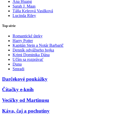
Ana Huang
Sarah J. Maas
Táňa Keleová Vasilková
Lucinda Riley
Top série
Romantické úteky
Harry Potter
Kapitán Stein a Notár Barbarič
Denník odvážneho bojka
Krimi Dominika Dána
Učím sa rozprávať
Duna
Smradi
Darčekové poukážky
Čítačky e-kníh
Vecičky od Martinusu
Káva, čaj a pochutiny