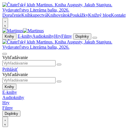
Doručenie
Kníhkupectvá
Knihovrátok
Poukážky
Knižný blog
Kontakt
E-knihy
Audioknihy
Hry
Filmy
Knihy
Doplnky
Vyhľadávanie
Prihlásiť
Vyhľadávanie
Knihy
E-knihy
Audioknihy
Hry
Filmy
Doplnky