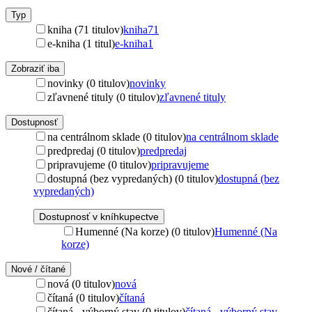
Typ
kniha (71 titulov)
kniha
71
e-kniha (1 titul)
e-kniha
1
Zobraziť iba
novinky (0 titulov)
novinky
zľavnené tituly (0 titulov)
zľavnené tituly
Dostupnosť
na centrálnom sklade (0 titulov)
na centrálnom sklade
predpredaj (0 titulov)
predpredaj
pripravujeme (0 titulov)
pripravujeme
dostupná (bez vypredaných) (0 titulov)
dostupná (bez
vypredaných)
Dostupnosť v kníhkupectve
Humenné (Na korze) (0 titulov)
Humenné (Na
korze)
Nové / čítané
nová (0 titulov)
nová
čítaná (0 titulov)
čítaná
čítaná - výborný stav (0 titulov)
čítaná - výborný stav