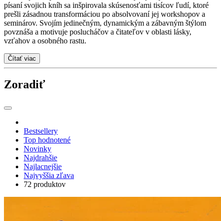
písaní svojich kníh sa inšpirovala skúsenosťami tisícov ľudí, ktoré
prešli zásadnou transformáciou po absolvovaní jej workshopov a
seminárov. Svojím jedinečným, dynamickým a zábavným štýlom
povznáša a motivuje poslucháčov a čitateľov v oblasti lásky,
vzťahov a osobného rastu.
Čítať viac
Zoradiť
Bestsellery
Top hodnotené
Novinky
Najdrahšie
Najlacnejšie
Najvyššia zľava
72 produktov