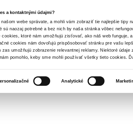
es a kontaktnými údajmi?
našom webe správate, a mohli vám zobraziť tie najlepšie tipy n
é sú naozaj potrebné a bez nich by naša stránka vôbec nefung
 cookies, ktoré nám umožňujú zisťovať, ako náš web funguje, a 
ačné cookies nám dovoľujú prispôsobovať stránku pre vašu lepši
zas umožňujú zobrazenie relevantnej reklamy. Niektoré údaje z
y nám pomohlo, keby sme mohli používať všetky tieto cookies. 
ersonalizačné
Analytické
Marketi