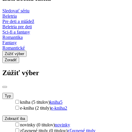
Sledovať sériu
Beletria
Pre deti a mládež
Beletria pre deti
Sci-fi a fantasy
Romantika
Fantasy
Romantické
Zúžiť výber
Zoradiť
Zúžiť výber
Typ
kniha (5 titulov)
kniha
5
e-kniha (2 tituly)
e-kniha
2
Zobraziť iba
novinky (0 titulov)
novinky
zľavnené tituly (0 titulov)
zľavnené tituly