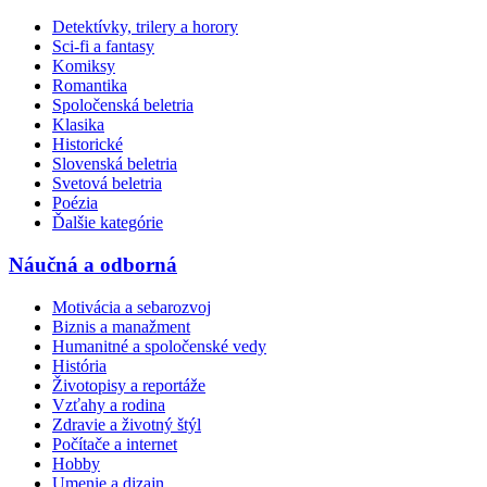
Detektívky, trilery a horory
Sci-fi a fantasy
Komiksy
Romantika
Spoločenská beletria
Klasika
Historické
Slovenská beletria
Svetová beletria
Poézia
Ďalšie kategórie
Náučná a odborná
Motivácia a sebarozvoj
Biznis a manažment
Humanitné a spoločenské vedy
História
Životopisy a reportáže
Vzťahy a rodina
Zdravie a životný štýl
Počítače a internet
Hobby
Umenie a dizajn