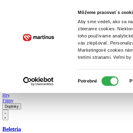
Doručenie
Kníhkupectvá
Knihovrátok
Poukážky
Knižný blog
Kontakt
Môžeme pracovať s cooki
Aby sme vedeli, ako sa na 
zbierame cookies. Niektor
E-knihy
Audioknihy
Hry
Filmy
Knihy
Doplnky
toho používame analytické
vás zlepšovať. Personaliz
Vyhľadávanie
Marketingové cookies nám 
tretími stranami. Veľmi b
Prihlásiť
Vyhľadávanie
Výber
Knihy
Potrebné
P
súhlasu
E-knihy
Audioknihy
Hry
Filmy
Doplnky
Beletria