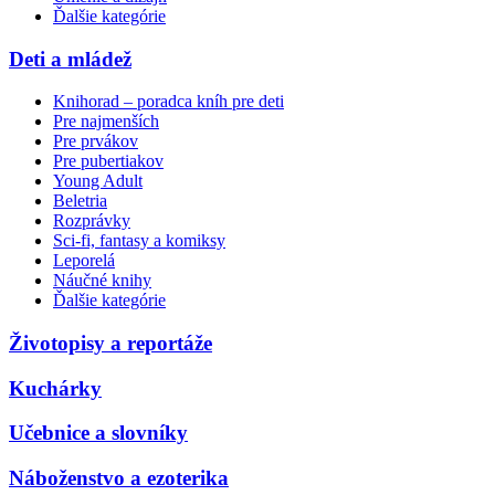
Ďalšie kategórie
Deti a mládež
Knihorad – poradca kníh pre deti
Pre najmenších
Pre prvákov
Pre pubertiakov
Young Adult
Beletria
Rozprávky
Sci-fi, fantasy a komiksy
Leporelá
Náučné knihy
Ďalšie kategórie
Životopisy a reportáže
Kuchárky
Učebnice a slovníky
Náboženstvo a ezoterika