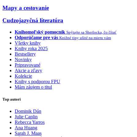
Mapy a cestovanie
Cudzojazyčná literatúra
Knihomoľský pomocník
Spýtajte sa Sherlocka, čo čítať
Odporúčame pre vás
Knižné tipy ušité na mieru vám
Všetky knihy
Knihy roka 2025
Bestsellery
Novinky
Pripravované
Akcie a zľavy
Kolekcie
Knihy s podporou FPU
Mám záujem o titul
Top autori
Dominik Dán
Julie Caplin
Rebecca Yarros
Ana Huang
Sarah J. Maas