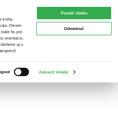
Povoliť všetko
a knihy,
ovala. Okrem
Odmietnuť
stále ho pre
u orientáciu.
dieľame aj s
Ďakujeme!
ngové
Zobraziť detaily