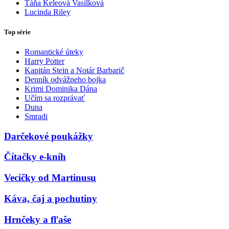
Táňa Keleová Vasilková
Lucinda Riley
Top série
Romantické úteky
Harry Potter
Kapitán Stein a Notár Barbarič
Denník odvážneho bojka
Krimi Dominika Dána
Učím sa rozprávať
Duna
Smradi
Darčekové poukážky
Čítačky e-kníh
Vecičky od Martinusu
Káva, čaj a pochutiny
Hrnčeky a fľaše