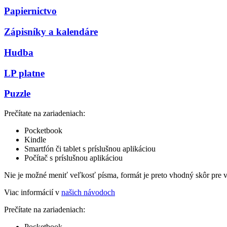
Papiernictvo
Zápisníky a kalendáre
Hudba
LP platne
Puzzle
Prečítate na zariadeniach:
Pocketbook
Kindle
Smartfón či tablet s príslušnou aplikáciou
Počítač s príslušnou aplikáciou
Nie je možné meniť veľkosť písma, formát je preto vhodný skôr pre 
Viac informácií v
našich návodoch
Prečítate na zariadeniach:
Pocketbook