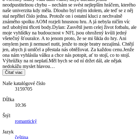
neodpustitelnou chybu – nechám se svést nejlepším hráčem, kterého
naše univerzita kdy měla. Dlouho byl mým idolem, ale teď se z něj
stal nepřítel číslo jedna. Protože on i ostatní kluci z nechvalně
známého spolku AOM rozjeli hnusnou hru. A já nebyla ničím víc
než ubohými třiceti body.Dylan: Zasvětil jsem celej život fotbalu, ale
moje vyhlídky na budoucnost v NFL jsou ohrožený kvůli jedný
všetečný šťouralce. A to jenom proto, že se mi šikla do hry. Ani
omylem jsem ji nemusel nutit, jenže to moje bratry nezajímá. Chtějí
jen, abych ji umlčel a přestala nás obtěžovat. Za každou cenu.Jenže
ona nám vyhlásila válku a chce nás potopit, ať to stojí, co to stojí.
Výhrůžky na ni neplatí.Měl bych se od ní držet dál, ale nějak
nedokážu myslet hlavou…
Čítať viac
Naše katalógové číslo
3159705
Dĺžka
10:36
Štýl
romantický
Jazyk
čeština