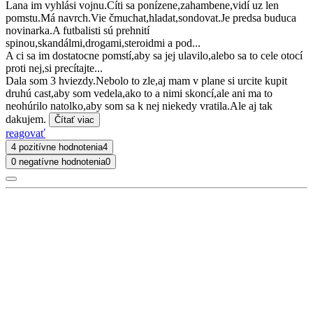
Lana im vyhlási vojnu.Cíti sa ponízene,zahambene,vidí uz len
pomstu.Má navrch.Vie čmuchat,hladat,sondovat.Je predsa buduca
novinarka.A futbalisti sú prehnití
spinou,skandálmi,drogami,steroidmi a pod...
A ci sa im dostatocne pomstí,aby sa jej ulavilo,alebo sa to cele otocí
proti nej,si precítajte...
Dala som 3 hviezdy.Nebolo to zle,aj mam v plane si urcite kupit
druhú cast,aby som vedela,ako to a nimi skoncí,ale ani ma to
neohúrilo natolko,aby som sa k nej niekedy vratila.Ale aj tak
dakujem.
Čítať viac
reagovať
4 pozitívne hodnotenia
4
0 negatívne hodnotenia
0