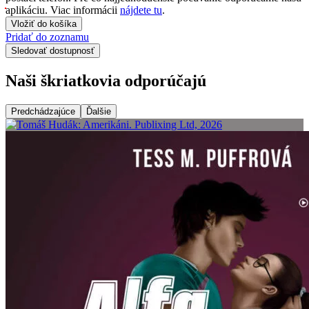
aplikáciu. Viac informácii
nájdete tu
.
Vložiť do košíka
Pridať do zoznamu
Sledovať dostupnosť
Naši škriatkovia odporúčajú
Predchádzajúce
Ďalšie