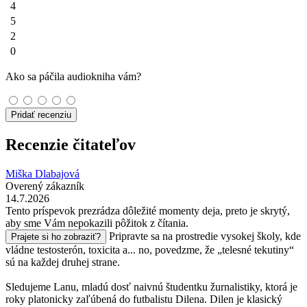
4
5
2
0
Ako sa páčila audiokniha vám?
Pridať recenziu
Recenzie čitateľov
Miška Dlabajová
Overený zákazník
14.7.2026
Tento príspevok prezrádza dôležité momenty deja, preto je skrytý,
aby sme Vám nepokazili pôžitok z čítania.
Pripravte sa na prostredie vysokej školy, kde
Prajete si ho zobraziť?
vládne testosterón, toxicita a... no, povedzme, že „telesné tekutiny“
sú na každej druhej strane.
Sledujeme Lanu, mladú dosť naivnú študentku žurnalistiky, ktorá je
roky platonicky zaľúbená do futbalistu Dilena. Dilen je klasický