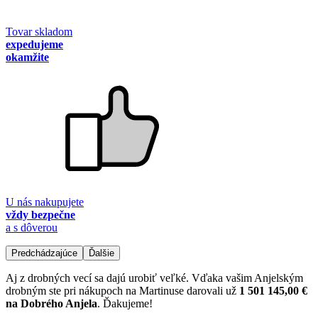
Tovar skladom
expedujeme
okamžite
U nás nakupujete
vždy bezpečne
a s dôverou
Predchádzajúce
Ďalšie
Aj z drobných vecí sa dajú urobiť veľké. Vďaka vašim Anjelským
drobným ste pri nákupoch na Martinuse darovali už
1 501 145,00 €
na Dobrého Anjela
. Ďakujeme!