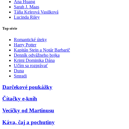
Ana Huang
Sarah J. Maas
Táňa Keleová Vasilková
Lucinda Riley
Top série
Romantické úteky
Harry Potter
Kapitán Stein a Notár Barbarič
Denník odvážneho bojka
Krimi Dominika Dána
Učím sa rozprávať
Duna
Smradi
Darčekové poukážky
Čítačky e-kníh
Vecičky od Martinusu
Káva, čaj a pochutiny