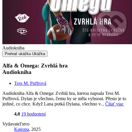
Audiokniha
Prehrať ukážku
Ukážka
Alfa & Omega: Zvrhlá hra
Audiokniha
Tess M. Puffrová
Audiokniha Alfa & Omega: Zvrhlá hra, kterou napsala Tess M.
Puffrová. Dylan je všechno, čemu by se měla vyhnout. Přesto je to
jediné, co chce. Když Lana potká Dylana, všechno v...
Čítať viac
4,0
19 hodnotení
Vydavateľstvo
Kanopa
, 2025