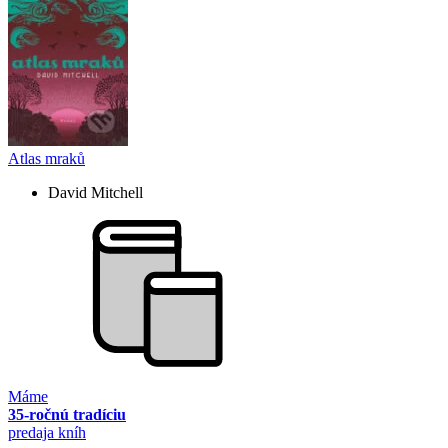
Atlas mraků
David Mitchell
Máme
35-ročnú tradíciu
predaja kníh