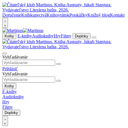
Doručenie
Kníhkupectvá
Knihovrátok
Poukážky
Knižný blog
Kontakt
E-knihy
Audioknihy
Hry
Filmy
Knihy
Doplnky
Vyhľadávanie
Prihlásiť
Vyhľadávanie
Knihy
E-knihy
Audioknihy
Hry
Filmy
Doplnky