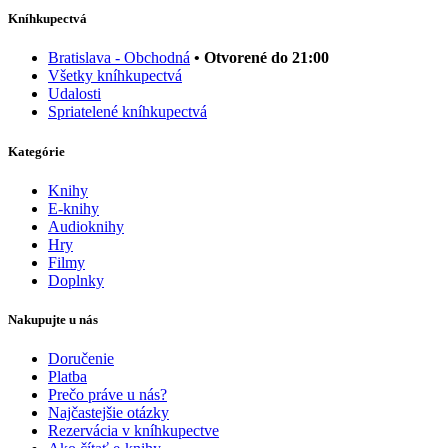
Kníhkupectvá
Bratislava - Obchodná
• Otvorené do 21:00
Všetky kníhkupectvá
Udalosti
Spriatelené kníhkupectvá
Kategórie
Knihy
E-knihy
Audioknihy
Hry
Filmy
Doplnky
Nakupujte u nás
Doručenie
Platba
Prečo práve u nás?
Najčastejšie otázky
Rezervácia v kníhkupectve