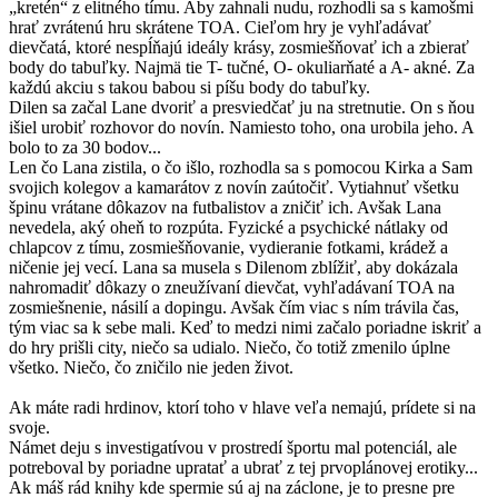
„kretén“ z elitného tímu. Aby zahnali nudu, rozhodli sa s kamošmi
hrať zvrátenú hru skrátene TOA. Cieľom hry je vyhľadávať
dievčatá, ktoré nespĺňajú ideály krásy, zosmiešňovať ich a zbierať
body do tabuľky. Najmä tie T- tučné, O- okuliarňaté a A- akné. Za
každú akciu s takou babou si píšu body do tabuľky.
Dilen sa začal Lane dvoriť a presviedčať ju na stretnutie. On s ňou
išiel urobiť rozhovor do novín. Namiesto toho, ona urobila jeho. A
bolo to za 30 bodov...
Len čo Lana zistila, o čo išlo, rozhodla sa s pomocou Kirka a Sam
svojich kolegov a kamarátov z novín zaútočiť. Vytiahnuť všetku
špinu vrátane dôkazov na futbalistov a zničiť ich. Avšak Lana
nevedela, aký oheň to rozpúta. Fyzické a psychické nátlaky od
chlapcov z tímu, zosmiešňovanie, vydieranie fotkami, krádež a
ničenie jej vecí. Lana sa musela s Dilenom zblížiť, aby dokázala
nahromadiť dôkazy o zneužívaní dievčat, vyhľadávaní TOA na
zosmiešnenie, násilí a dopingu. Avšak čím viac s ním trávila čas,
tým viac sa k sebe mali. Keď to medzi nimi začalo poriadne iskriť a
do hry prišli city, niečo sa udialo. Niečo, čo totiž zmenilo úplne
všetko. Niečo, čo zničilo nie jeden život.
Ak máte radi hrdinov, ktorí toho v hlave veľa nemajú, prídete si na
svoje.
Námet deju s investigatívou v prostredí športu mal potenciál, ale
potreboval by poriadne upratať a ubrať z tej prvoplánovej erotiky...
Ak máš rád knihy kde spermie sú aj na záclone, je to presne pre