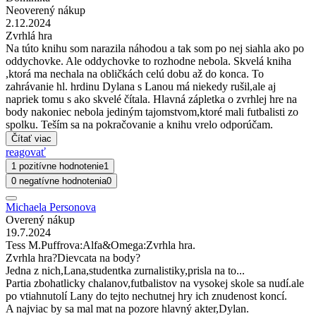
Neoverený nákup
2.12.2024
Zvrhlá hra
Na túto knihu som narazila náhodou a tak som po nej siahla ako po
oddychovke. Ale oddychovke to rozhodne nebola. Skvelá kniha
,ktorá ma nechala na obličkách celú dobu až do konca. To
zahrávanie hl. hrdinu Dylana s Lanou má niekedy rušil,ale aj
napriek tomu s ako skvelé čítala. Hlavná zápletka o zvrhlej hre na
body nakoniec nebola jediným tajomstvom,ktoré mali futbalisti zo
spolku. Teším sa na pokračovanie a knihu vrelo odporúčam.
Čítať viac
reagovať
1 pozitívne hodnotenie
1
0 negatívne hodnotenia
0
Michaela Personova
Overený nákup
19.7.2024
Tess M.Puffrova:Alfa&Omega:Zvrhla hra.
Zvrhla hra?Dievcata na body?
Jedna z nich,Lana,studentka zurnalistiky,prisla na to...
Partia zbohatlicky chalanov,futbalistov na vysokej skole sa nudí.ale
po vtiahnutolí Lany do tejto nechutnej hry ich znudenost koncí.
A najviac by sa mal mat na pozore hlavný akter,Dylan.