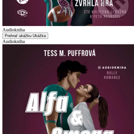
Audiokniha
Prehrať ukážku
Ukážka
Audiokniha