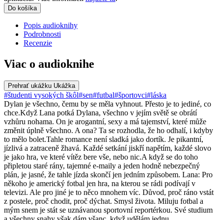
Do košíka
Popis audioknihy
Podrobnosti
Recenzie
Viac o audioknihe
Prehrať ukážku
Ukážka
#študenti vysokých škôl
#sen
#futbal
#športovci
#láska
Dylan je všechno, čemu by se měla vyhnout. Přesto je to jediné, co
chce.Když Lana potká Dylana, všechno v jejím světě se obrátí
vzhůru nohama. On je arogantní, sexy a má tajemství, které může
změnit úplně všechno. A ona? Ta se rozhodla, že ho odhalí, i kdyby
to mělo bolet.Tahle romance není sladká jako dortík. Je pikantní,
jízlivá a zatraceně žhavá. Každé setkání jiskří napětím, každé slovo
je jako hra, ve které vítěz bere vše, nebo nic.A když se do toho
připletou staré rány, tajemné e-maily a jeden hodně nebezpečný
plán, je jasné, že tahle jízda skončí jen jedním způsobem. Lana: Pro
někoho je americký fotbal jen hra, na kterou se rádi podívají v
televizi. Ale pro jiné je to něco mnohem víc. Důvod, proč ráno vstát
z postele, proč chodit, proč dýchat. Smysl života. Miluju fotbal a
mým snem je stát se uznávanou sportovní reportérkou. Své studium
a všechny snahy však dám všanc, když udělám jednu