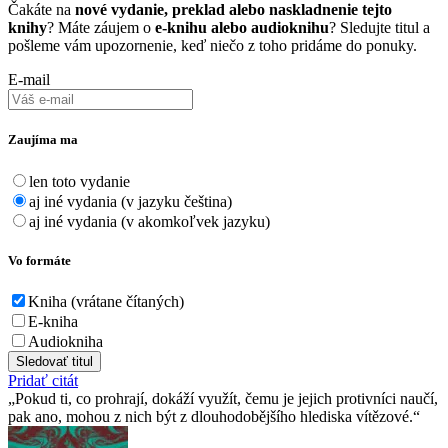
Čakáte na
nové vydanie, preklad alebo naskladnenie tejto
knihy
? Máte záujem o
e-knihu alebo audioknihu
? Sledujte titul a
pošleme vám upozornenie, keď niečo z toho pridáme do ponuky.
E-mail
Zaujíma ma
len toto vydanie
aj iné vydania (v jazyku čeština)
aj iné vydania (v akomkoľvek jazyku)
Vo formáte
Kniha (vrátane čítaných)
E-kniha
Audiokniha
Sledovať titul
Pridať citát
Pokud ti, co prohrají, dokáží využít, čemu je jejich protivníci naučí,
pak ano, mohou z nich být z dlouhodobějšího hlediska vítězové.