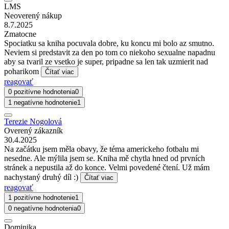
LMS
Neoverený nákup
8.7.2025
Zmatocne
Spociatku sa kniha pocuvala dobre, ku koncu mi bolo az smutno.
Neviem si predstavit za den po tom co niekoho sexualne napadnu
aby sa tvaril ze vsetko je super, pripadne sa len tak uzmierit nad
poharikom
Čítať viac
reagovať
0 pozitívne hodnotenia
0
1 negatívne hodnotenie
1
Terezie Nogolová
Overený zákazník
30.4.2025
Na začátku jsem měla obavy, že téma americkeho fotbalu mi
nesedne. Ale mýlila jsem se. Kniha mě chytla hned od prvních
stránek a nepustila až do konce. Velmi povedené čtení. Už mám
nachystaný druhý díl :)
Čítať viac
reagovať
1 pozitívne hodnotenie
1
0 negatívne hodnotenia
0
Dominika