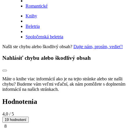
Romantické
Knihy
Beletria
Spoločenská beletria
Našli ste chybu alebo škodlivý obsah?
Dajte nám, prosím, vedieť!
Nahlásiť chybu alebo škodlivý obsah
Máte o knihe viac informácií ako je na tejto stránke alebo ste našli
chybu? Budeme vám veľmi vďační, ak nám pomôžete s doplnením
informácií na našich stránkach.
Hodnotenia
4,0
/ 5
19 hodnotení
8