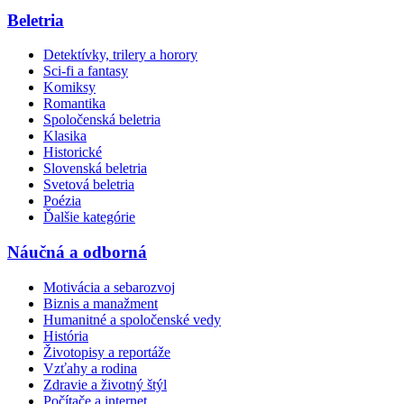
Beletria
Detektívky, trilery a horory
Sci-fi a fantasy
Komiksy
Romantika
Spoločenská beletria
Klasika
Historické
Slovenská beletria
Svetová beletria
Poézia
Ďalšie kategórie
Náučná a odborná
Motivácia a sebarozvoj
Biznis a manažment
Humanitné a spoločenské vedy
História
Životopisy a reportáže
Vzťahy a rodina
Zdravie a životný štýl
Počítače a internet