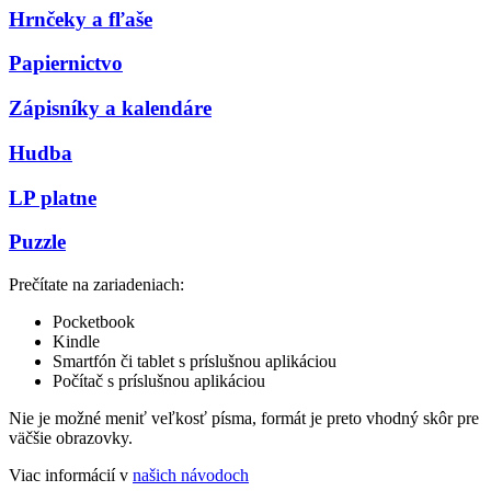
Hrnčeky a fľaše
Papiernictvo
Zápisníky a kalendáre
Hudba
LP platne
Puzzle
Prečítate na zariadeniach:
Pocketbook
Kindle
Smartfón či tablet s príslušnou aplikáciou
Počítač s príslušnou aplikáciou
Nie je možné meniť veľkosť písma, formát je preto vhodný skôr pre
väčšie obrazovky.
Viac informácií v
našich návodoch