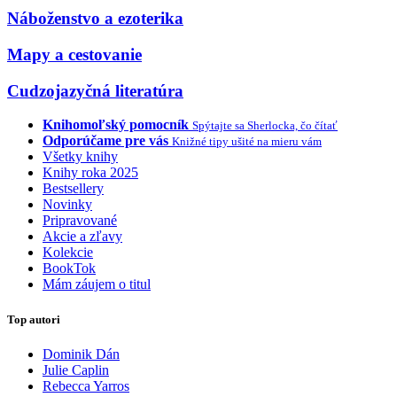
Náboženstvo a ezoterika
Mapy a cestovanie
Cudzojazyčná literatúra
Knihomoľský pomocník
Spýtajte sa Sherlocka, čo čítať
Odporúčame pre vás
Knižné tipy ušité na mieru vám
Všetky knihy
Knihy roka 2025
Bestsellery
Novinky
Pripravované
Akcie a zľavy
Kolekcie
BookTok
Mám záujem o titul
Top autori
Dominik Dán
Julie Caplin
Rebecca Yarros