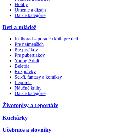
Hobby
Umenie a dizajn
Ďalšie kategórie
Deti a mládež
Knihorad – poradca kníh pre deti
Pre najmenších
Pre prvákov
Pre pubertiakov
Young Adult
Beletria
Rozprávky
Sci-fi, fantasy a komiksy
Leporelá
Náučné knihy
Ďalšie kategórie
Životopisy a reportáže
Kuchárky
Učebnice a slovníky