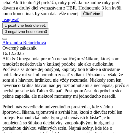
teba! Ak ti tento štýl prekáža, ruky preč. Ja rozhodne ruky preč
dávam a druhý diel vymazávam z TBR. Hodnotenie 3 len kvôli
tomu koncu inak by som dala ešte menej.
Čítať viac
reagovať
1 pozitívne hodnotenie
1
0 negatívne hodnotenia
0
Alexandra Reiprichová
Overený zákazník
16.12.2025
Alfa & Omega bola pre mňa netradičným zážitkom, ktorý som
tentokrát nesledovala v knižnej podobe, ale ako audioknihu.
Počúvala sa dobre dej odsýpal, kapitoly boli krátke a striedanie
pohľadov mi veľmi pomohlo zostať v dianí. Priznám sa však, že
som si s hlavnou hrdinkou nie vždy rozumela. Niekedy som len
neveriaco krútila hlavou nad jej rozhodnutiami a nechápala, prečo si
nechá po sebe tak ľahko šliapať. Postupom času do príbehu síce
pekne zapadla, ale niektoré momenty mi jednoducho nesadli.
Príbeh nás zavedie do univerzitného prostredia, kde vládnu
športovci, šikana, tajomstvá a zvrhlá hra, ktorá z dievčat robí len
trofeje. Romantická linka typu „od nenávisti k láske“ je tu
prepletená so štipkou detektívky, znepokojivými intrigami a
poriadnou dávkou vášnivých scén. Najmä scény, kde ide o