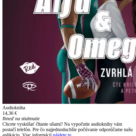
Audiokniha
14,36 €
Ihneď na stiahnutie
Chcete vyskúšať čítanie ušami? Na vypočutie audioknihy vám
postačí telefón. Pre čo najjednoduchšie počúvanie odporúčame našu
aplikáciu. Viac informácii
nájdete tu
.