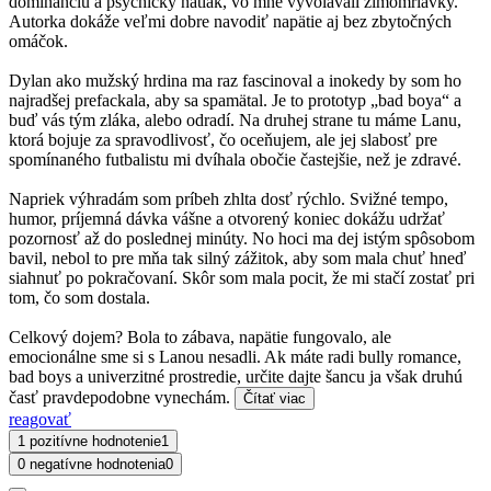
dominanciu a psychický nátlak, vo mne vyvolávali zimomriavky.
Autorka dokáže veľmi dobre navodiť napätie aj bez zbytočných
omáčok.
Dylan ako mužský hrdina ma raz fascinoval a inokedy by som ho
najradšej prefackala, aby sa spamätal. Je to prototyp „bad boya“ a
buď vás tým zláka, alebo odradí. Na druhej strane tu máme Lanu,
ktorá bojuje za spravodlivosť, čo oceňujem, ale jej slabosť pre
spomínaného futbalistu mi dvíhala obočie častejšie, než je zdravé.
Napriek výhradám som príbeh zhlta dosť rýchlo. Svižné tempo,
humor, príjemná dávka vášne a otvorený koniec dokážu udržať
pozornosť až do poslednej minúty. No hoci ma dej istým spôsobom
bavil, nebol to pre mňa tak silný zážitok, aby som mala chuť hneď
siahnuť po pokračovaní. Skôr som mala pocit, že mi stačí zostať pri
tom, čo som dostala.
Celkový dojem? Bola to zábava, napätie fungovalo, ale
emocionálne sme si s Lanou nesadli. Ak máte radi bully romance,
bad boys a univerzitné prostredie, určite dajte šancu ja však druhú
časť pravdepodobne vynechám.
Čítať viac
reagovať
1 pozitívne hodnotenie
1
0 negatívne hodnotenia
0