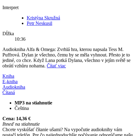
Interpret
Kristýna Skružná
Petr Neskusil
Dĺžka
10:36
Audiokniha Alfa & Omega: Zvrhlá hra, kterou napsala Tess M.
Puffrová. Dylan je všechno, čemu by se měla vyhnout. Přesto je to
jediné, co chce. Když Lana potká Dylana, všechno v jejím světě se
obrátí vzhůru nohama.
Čítať viac
Kniha
E-kniha
Audiokniha
Čítaná
MP3 na stiahnutie
Čeština
Cena:
14,36 €
Ihneď na stiahnutie
Chcete vyskúšať čítanie ušami? Na vypočutie audioknihy vám
postačí telefón. Pre čo najjednoduchšie počúvanie odporúčame našu