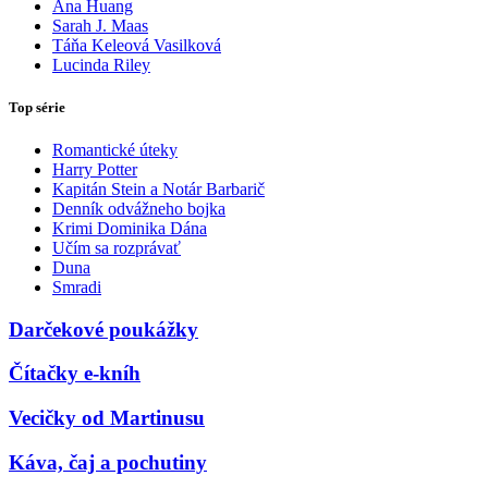
Ana Huang
Sarah J. Maas
Táňa Keleová Vasilková
Lucinda Riley
Top série
Romantické úteky
Harry Potter
Kapitán Stein a Notár Barbarič
Denník odvážneho bojka
Krimi Dominika Dána
Učím sa rozprávať
Duna
Smradi
Darčekové poukážky
Čítačky e-kníh
Vecičky od Martinusu
Káva, čaj a pochutiny