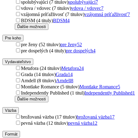
spolubývajúci (7 titulov)
spolubývajúci
7
vdova / vdovec (7 titulov)
vdova / vdovec
7
vzájomná príťažlivosť (7 titulov)
vzájomná príťažlivosť
7
BDSM (4 tituly)
BDSM
4
Ďalšie možnosti
Pre koho
pre ženy (52 titulov)
pre ženy
52
pre dospelých (4 tituly)
pre dospelých
4
Vydavateľstvo
Metafora (24 titulov)
Metafora
24
Grada (14 titulov)
Grada
14
Arndell (8 titulov)
Arndell
8
Montlake Romance (5 titulov)
Montlake Romance
5
Independently Published (1 titul)
Independently Published
1
Ďalšie možnosti
Väzba
brožovaná väzba (17 titulov)
brožovaná väzba
17
pevná väzba (12 titulov)
pevná väzba
12
Formát