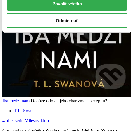
Povoliť všetko
Odmietnuť
Iba medzi nami
Dokáže odolať jeho charizme a sexepílu?
T.L. Swan
4. diel série
Milesov klub
Christopher má všetko, čo chce, vrátane každej ženy. Zrazu sa