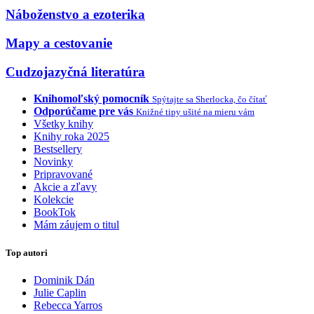
Náboženstvo a ezoterika
Mapy a cestovanie
Cudzojazyčná literatúra
Knihomoľský pomocník
Spýtajte sa Sherlocka, čo čítať
Odporúčame pre vás
Knižné tipy ušité na mieru vám
Všetky knihy
Knihy roka 2025
Bestsellery
Novinky
Pripravované
Akcie a zľavy
Kolekcie
BookTok
Mám záujem o titul
Top autori
Dominik Dán
Julie Caplin
Rebecca Yarros