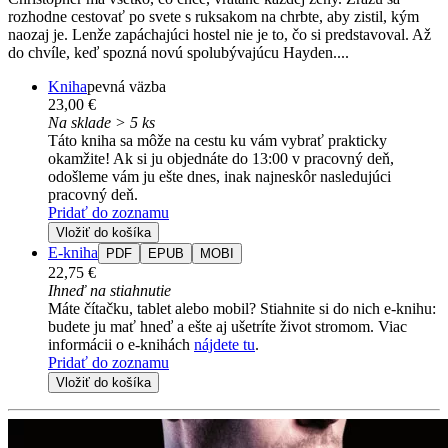
rozhodne cestovať po svete s ruksakom na chrbte, aby zistil, kým
naozaj je. Lenže zapáchajúci hostel nie je to, čo si predstavoval. Až
do chvíle, keď spozná novú spolubývajúcu Hayden....
Kniha
pevná väzba
23,00 €
Na sklade > 5 ks
Táto kniha sa môže na cestu ku vám vybrať prakticky
okamžite! Ak si ju objednáte do 13:00 v pracovný deň,
odošleme vám ju ešte dnes, inak najneskôr nasledujúci
pracovný deň.
Pridať do zoznamu
Vložiť do košíka
E-kniha
PDF
EPUB
MOBI
22,75 €
Ihneď na stiahnutie
Máte čítačku, tablet alebo mobil? Stiahnite si do nich e-knihu:
budete ju mať hneď a ešte aj ušetríte život stromom. Viac
informácii o e-knihách
nájdete tu
.
Pridať do zoznamu
Vložiť do košíka