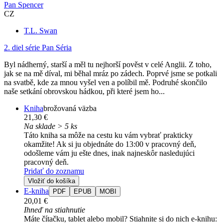
Pan Spencer
CZ
T.L. Swan
2. diel série
Pan Séria
Byl nádherný, starší a měl tu nejhorší pověst v celé Anglii. Z toho,
jak se na mě díval, mi běhal mráz po zádech. Poprvé jsme se potkali
na svatbě, kde za mnou vyšel ven a políbil mě. Podruhé skončilo
naše setkání obrovskou hádkou, při které jsem ho...
Kniha
brožovaná väzba
21,30 €
Na sklade > 5 ks
Táto kniha sa môže na cestu ku vám vybrať prakticky
okamžite! Ak si ju objednáte do 13:00 v pracovný deň,
odošleme vám ju ešte dnes, inak najneskôr nasledujúci
pracovný deň.
Pridať do zoznamu
Vložiť do košíka
E-kniha
PDF
EPUB
MOBI
20,01 €
Ihneď na stiahnutie
Máte čítačku, tablet alebo mobil? Stiahnite si do nich e-knihu: