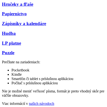
Hrnčeky a fľaše
Papiernictvo
Zápisníky a kalendáre
Hudba
LP platne
Puzzle
Prečítate na zariadeniach:
Pocketbook
Kindle
Smartfón či tablet s príslušnou aplikáciou
Počítač s príslušnou aplikáciou
Nie je možné meniť veľkosť písma, formát je preto vhodný skôr pre
väčšie obrazovky.
Viac informácií v
našich návodoch