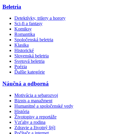
Beletria
Detektívky, trilery a horory
Sci-fi a fantasy
Komiksy
Romantika
Spoločenská beletria
Klasika
Historické
Slovenská beletria
Svetová beletria
Poézia
Ďalšie kategórie
Náučná a odborná
Motivácia a sebarozvoj
Biznis a manažment
Humanitné a spoločenské vedy
História
Životopisy a reportáže
Vzťahy a rodina
Zdravie a životný štýl
Počítače a internet