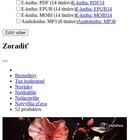
E-kniha: PDF (14 titulov)
E-kniha: PDF
14
E-kniha: EPUB (14 titulov)
E-kniha: EPUB
14
E-kniha: MOBI (14 titulov)
E-kniha: MOBI
14
Audiokniha: MP3 (8 titulov)
Audiokniha: MP3
8
Zúžiť výber
Zoradiť
Bestsellery
Top hodnotené
Novinky
Najdrahšie
Najlacnejšie
Najvyššia zľava
52 produktov