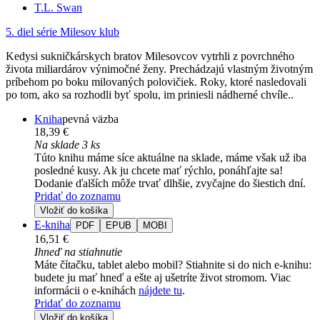
T.L. Swan
5. diel série
Milesov klub
Kedysi sukničkárskych bratov Milesovcov vytrhli z povrchného
života miliardárov výnimočné ženy. Prechádzajú vlastným životným
príbehom po boku milovaných polovičiek. Roky, ktoré nasledovali
po tom, ako sa rozhodli byť spolu, im priniesli nádherné chvíle..
Kniha
pevná väzba
18,39 €
Na sklade 3 ks
Túto knihu máme síce aktuálne na sklade, máme však už iba
posledné kusy. Ak ju chcete mať rýchlo, ponáhľajte sa!
Dodanie ďalších môže trvať dlhšie, zvyčajne do šiestich dní.
Pridať do zoznamu
Vložiť do košíka
E-kniha
PDF
EPUB
MOBI
16,51 €
Ihneď na stiahnutie
Máte čítačku, tablet alebo mobil? Stiahnite si do nich e-knihu:
budete ju mať hneď a ešte aj ušetríte život stromom. Viac
informácii o e-knihách
nájdete tu
.
Pridať do zoznamu
Vložiť do košíka