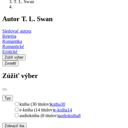
T. L. Swan
Autor T. L. Swan
Sledovať autora
Beletria
Romantika
Romantické
Erotické
Zúžiť výber
Zoradiť
Zúžiť výber
Typ
kniha (30 titulov)
kniha
30
e-kniha (14 titulov)
e-kniha
14
audiokniha (8 titulov)
audiokniha
8
Zobraziť iba