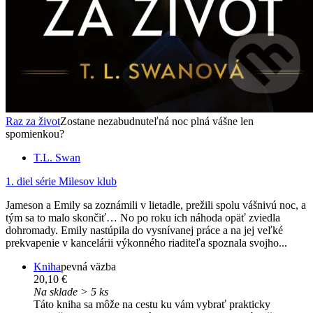
Raz za život
Zostane nezabudnuteľná noc plná vášne len
spomienkou?
T.L. Swan
1. diel série
Milesov klub
Jameson a Emily sa zoznámili v lietadle, prežili spolu vášnivú noc, a
tým sa to malo skončiť… No po roku ich náhoda opäť zviedla
dohromady. Emily nastúpila do vysnívanej práce a na jej veľké
prekvapenie v kancelárii výkonného riaditeľa spoznala svojho...
Kniha
pevná väzba
20,10 €
Na sklade > 5 ks
Táto kniha sa môže na cestu ku vám vybrať prakticky