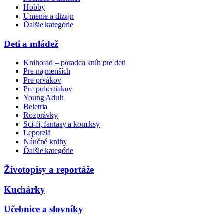
Hobby
Umenie a dizajn
Ďalšie kategórie
Deti a mládež
Knihorad – poradca kníh pre deti
Pre najmenších
Pre prvákov
Pre pubertiakov
Young Adult
Beletria
Rozprávky
Sci-fi, fantasy a komiksy
Leporelá
Náučné knihy
Ďalšie kategórie
Životopisy a reportáže
Kuchárky
Učebnice a slovníky