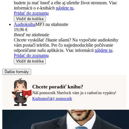
budete ju mať hneď a ešte aj ušetríte život stromom. Viac
informácii o e-knihách
nájdete tu
.
Pridať do zoznamu
Vložiť do košíka
Audiokniha
MP3 na stiahnutie
19,96 €
Ihneď na stiahnutie
Chcete vyskúšať čítanie ušami? Na vypočutie audioknihy
vám postačí telefón. Pre čo najjednoduchšie počúvanie
odporúčame našu aplikáciu. Viac informácii
nájdete tu
.
Pridať do zoznamu
Vložiť do košíka
Ďalšie formáty
Chcete poradiť knihu?
Náš pomocník Sherlock vám ju s radosťou vypátra!
Knihomoľský pomocník