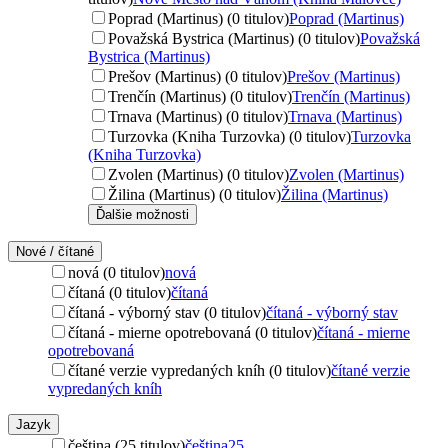
Poprad (Martinus) (0 titulov)
Poprad (Martinus)
Považská Bystrica (Martinus) (0 titulov)
Považská
Bystrica (Martinus)
Prešov (Martinus) (0 titulov)
Prešov (Martinus)
Trenčín (Martinus) (0 titulov)
Trenčín (Martinus)
Trnava (Martinus) (0 titulov)
Trnava (Martinus)
Turzovka (Kniha Turzovka) (0 titulov)
Turzovka
(Kniha Turzovka)
Zvolen (Martinus) (0 titulov)
Zvolen (Martinus)
Žilina (Martinus) (0 titulov)
Žilina (Martinus)
Ďalšie možnosti
Nové / čítané
nová (0 titulov)
nová
čítaná (0 titulov)
čítaná
čítaná - výborný stav (0 titulov)
čítaná - výborný stav
čítaná - mierne opotrebovaná (0 titulov)
čítaná - mierne
opotrebovaná
čítané verzie vypredaných kníh (0 titulov)
čítané verzie
vypredaných kníh
Jazyk
čeština (25 titulov)
čeština
25