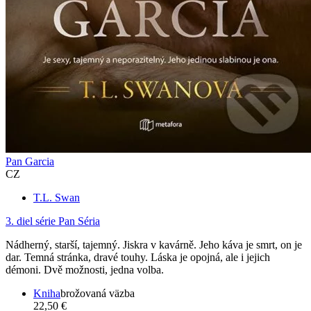
Pan Garcia
CZ
T.L. Swan
3. diel série
Pan Séria
Nádherný, starší, tajemný. Jiskra v kavárně. Jeho káva je smrt, on je
dar. Temná stránka, dravé touhy. Láska je opojná, ale i jejich
démoni. Dvě možnosti, jedna volba.
Kniha
brožovaná väzba
22,50 €