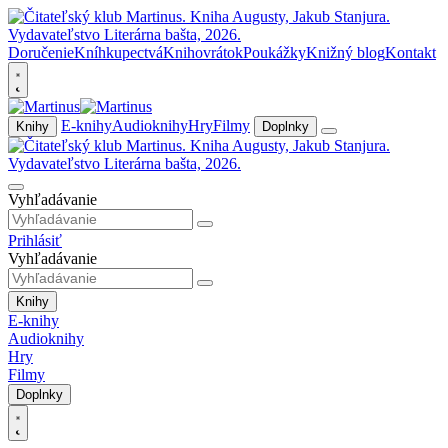
Doručenie
Kníhkupectvá
Knihovrátok
Poukážky
Knižný blog
Kontakt
E-knihy
Audioknihy
Hry
Filmy
Knihy
Doplnky
Vyhľadávanie
Prihlásiť
Vyhľadávanie
Knihy
E-knihy
Audioknihy
Hry
Filmy
Doplnky