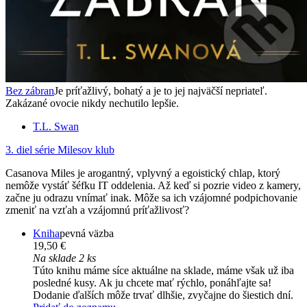
Bez zábran
Je príťažlivý, bohatý a je to jej najväčší nepriateľ.
Zakázané ovocie nikdy nechutilo lepšie.
T.L. Swan
3. diel série
Milesov klub
Casanova Miles je arogantný, vplyvný a egoistický chlap, ktorý
nemôže vystáť šéfku IT oddelenia. Až keď si pozrie video z kamery,
začne ju odrazu vnímať inak. Môže sa ich vzájomné podpichovanie
zmeniť na vzťah a vzájomnú príťažlivosť?
Kniha
pevná väzba
19,50 €
Na sklade 2 ks
Túto knihu máme síce aktuálne na sklade, máme však už iba
posledné kusy. Ak ju chcete mať rýchlo, ponáhľajte sa!
Dodanie ďalších môže trvať dlhšie, zvyčajne do šiestich dní.