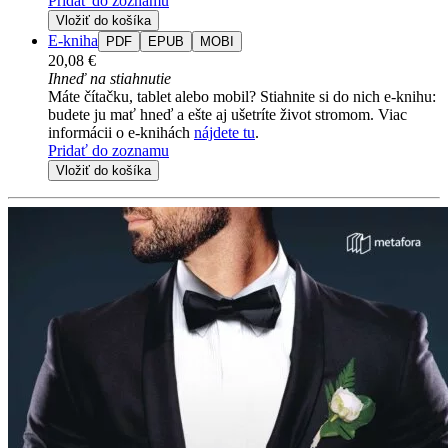
Pridať do zoznamu
Vložiť do košíka
E-kniha
PDF
EPUB
MOBI
20,08 €
Ihneď na stiahnutie
Máte čítačku, tablet alebo mobil? Stiahnite si do nich e-knihu:
budete ju mať hneď a ešte aj ušetríte život stromom. Viac
informácii o e-knihách
nájdete tu
.
Pridať do zoznamu
Vložiť do košíka