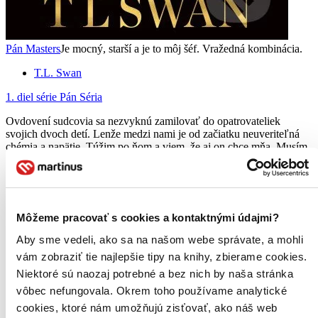
Pán Masters
Je mocný, starší a je to môj šéf. Vražedná kombinácia.
T.L. Swan
1. diel série
Pán Séria
Ovdovení sudcovia sa nezvyknú zamilovať do opatrovateliek
svojich dvoch detí. Lenže medzi nami je od začiatku neuveriteľná
chémia a napätie. Túžim po ňom a viem, že aj on chce mňa. Musím
si však dávať pozor, aby som sa poriadne nepopálila....
Kniha
pevná väzba
19,80 €
Na sklade > 5 ks
Môžeme pracovať s cookies a kontaktnými údajmi?
Táto kniha sa môže na cestu ku vám vybrať prakticky
okamžite! Ak si ju objednáte do 13:00 v pracovný deň,
Aby sme vedeli, ako sa na našom webe správate, a mohli
odošleme vám ju ešte dnes, inak najneskôr nasledujúci
vám zobraziť tie najlepšie tipy na knihy, zbierame cookies.
pracovný deň.
Pridať do zoznamu
Niektoré sú naozaj potrebné a bez nich by naša stránka
Vložiť do košíka
vôbec nefungovala. Okrem toho používame analytické
E-kniha
PDF
EPUB
MOBI
cookies, ktoré nám umožňujú zisťovať, ako náš web
20,52 €