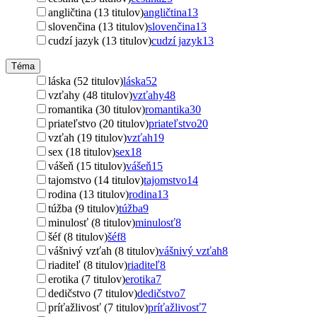
angličtina (13 titulov)
angličtina
13
slovenčina (13 titulov)
slovenčina
13
cudzí jazyk (13 titulov)
cudzí jazyk
13
Téma
láska (52 titulov)
láska
52
vzťahy (48 titulov)
vzťahy
48
romantika (30 titulov)
romantika
30
priateľstvo (20 titulov)
priateľstvo
20
vzťah (19 titulov)
vzťah
19
sex (18 titulov)
sex
18
vášeň (15 titulov)
vášeň
15
tajomstvo (14 titulov)
tajomstvo
14
rodina (13 titulov)
rodina
13
túžba (9 titulov)
túžba
9
minulosť (8 titulov)
minulosť
8
šéf (8 titulov)
šéf
8
vášnivý vzťah (8 titulov)
vášnivý vzťah
8
riaditeľ (8 titulov)
riaditeľ
8
erotika (7 titulov)
erotika
7
dedičstvo (7 titulov)
dedičstvo
7
príťažlivosť (7 titulov)
príťažlivosť
7