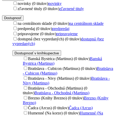
novinky (0 titulov)
novinky
zľavnené tituly (0 titulov)
zľavnené tituly
Dostupnosť
na centrálnom sklade (0 titulov)
na centrálnom sklade
predpredaj (0 titulov)
predpredaj
pripravujeme (0 titulov)
pripravujeme
dostupná (bez vypredaných) (0 titulov)
dostupná (bez
vypredaných)
Dostupnosť v kníhkupectve
Banská Bystrica (Martinus) (0 titulov)
Banská
Bystrica (Martinus)
Bratislava - Cubicon (Martinus) (0 titulov)
Bratislava
- Cubicon (Martinus)
Bratislava - Nivy (Martinus) (0 titulov)
Bratislava -
Nivy (Martinus)
Bratislava - Obchodná (Martinus) (0
titulov)
Bratislava - Obchodná (Martinus)
Brezno (Knihy Brezno) (0 titulov)
Brezno (Knihy
Brezno)
Čadca (Arcus) (0 titulov)
Čadca (Arcus)
Humenné (Na korze) (0 titulov)
Humenné (Na