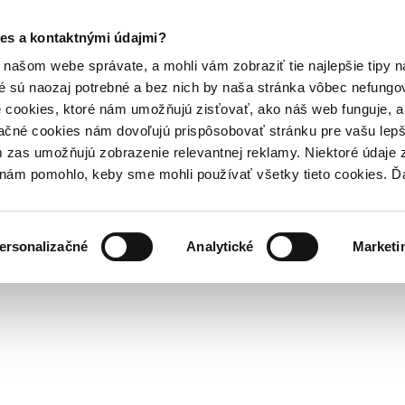
es a kontaktnými údajmi?
našom webe správate, a mohli vám zobraziť tie najlepšie tipy n
é sú naozaj potrebné a bez nich by naša stránka vôbec nefung
 cookies, ktoré nám umožňujú zisťovať, ako náš web funguje, a 
ačné cookies nám dovoľujú prispôsobovať stránku pre vašu lepši
zas umožňujú zobrazenie relevantnej reklamy. Niektoré údaje z
y nám pomohlo, keby sme mohli používať všetky tieto cookies. 
ersonalizačné
Analytické
Marketi