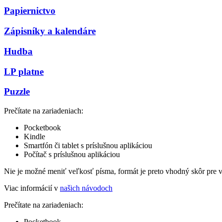
Papiernictvo
Zápisníky a kalendáre
Hudba
LP platne
Puzzle
Prečítate na zariadeniach:
Pocketbook
Kindle
Smartfón či tablet s príslušnou aplikáciou
Počítač s príslušnou aplikáciou
Nie je možné meniť veľkosť písma, formát je preto vhodný skôr pre 
Viac informácií v
našich návodoch
Prečítate na zariadeniach:
Pocketbook