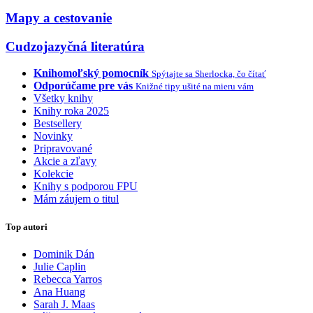
Mapy a cestovanie
Cudzojazyčná literatúra
Knihomoľský pomocník
Spýtajte sa Sherlocka, čo čítať
Odporúčame pre vás
Knižné tipy ušité na mieru vám
Všetky knihy
Knihy roka 2025
Bestsellery
Novinky
Pripravované
Akcie a zľavy
Kolekcie
Knihy s podporou FPU
Mám záujem o titul
Top autori
Dominik Dán
Julie Caplin
Rebecca Yarros
Ana Huang
Sarah J. Maas