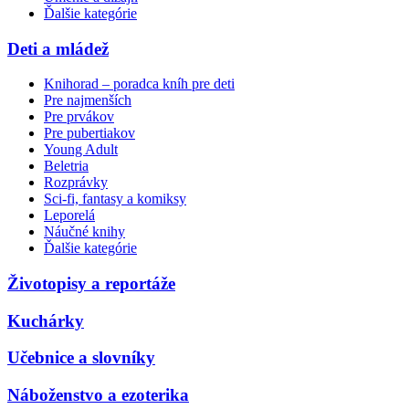
Ďalšie kategórie
Deti a mládež
Knihorad – poradca kníh pre deti
Pre najmenších
Pre prvákov
Pre pubertiakov
Young Adult
Beletria
Rozprávky
Sci-fi, fantasy a komiksy
Leporelá
Náučné knihy
Ďalšie kategórie
Životopisy a reportáže
Kuchárky
Učebnice a slovníky
Náboženstvo a ezoterika