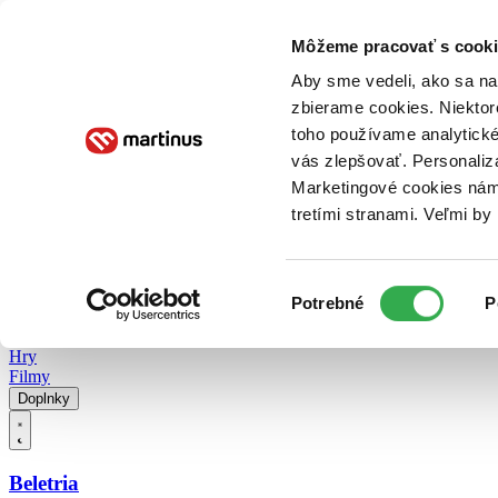
Doručenie
Kníhkupectvá
Knihovrátok
Poukážky
Knižný blog
Kontakt
Môžeme pracovať s cooki
Aby sme vedeli, ako sa na 
zbierame cookies. Niektor
E-knihy
Audioknihy
Hry
Filmy
Knihy
Doplnky
toho používame analytické
vás zlepšovať. Personaliz
Vyhľadávanie
Marketingové cookies nám 
tretími stranami. Veľmi b
Prihlásiť
Vyhľadávanie
Výber
Knihy
Potrebné
P
súhlasu
E-knihy
Audioknihy
Hry
Filmy
Doplnky
Beletria