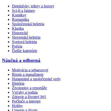
Detektívky, trilery a horory
Sci-fi a fantasy
Komiksy
Romantika
Spoločenská beletria
Klasika
Historické
Slovenská beletria
Svetová beletria
Poézia
Ďalšie kategórie
Náučná a odborná
Motivácia a sebarozvoj
Biznis a manažment
Humanitné a spoločenské vedy
História
Životopisy a reportáže
Vzťahy a rodina
Zdravie a životný štýl
Počítače a internet
Hobby
Umenie a dizajn