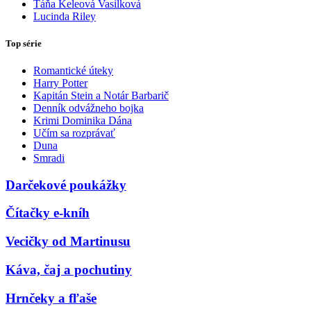
Táňa Keleová Vasilková
Lucinda Riley
Top série
Romantické úteky
Harry Potter
Kapitán Stein a Notár Barbarič
Denník odvážneho bojka
Krimi Dominika Dána
Učím sa rozprávať
Duna
Smradi
Darčekové poukážky
Čítačky e-kníh
Vecičky od Martinusu
Káva, čaj a pochutiny
Hrnčeky a fľaše