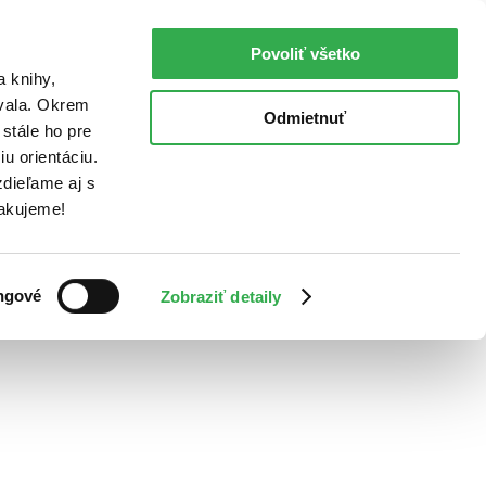
Povoliť všetko
a knihy,
ovala. Okrem
Odmietnuť
stále ho pre
u orientáciu.
dieľame aj s
Ďakujeme!
ngové
Zobraziť detaily