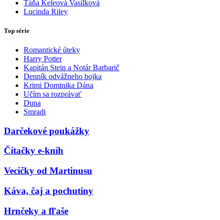
Táňa Keleová Vasilková
Lucinda Riley
Top série
Romantické úteky
Harry Potter
Kapitán Stein a Notár Barbarič
Denník odvážneho bojka
Krimi Dominika Dána
Učím sa rozprávať
Duna
Smradi
Darčekové poukážky
Čítačky e-kníh
Vecičky od Martinusu
Káva, čaj a pochutiny
Hrnčeky a fľaše