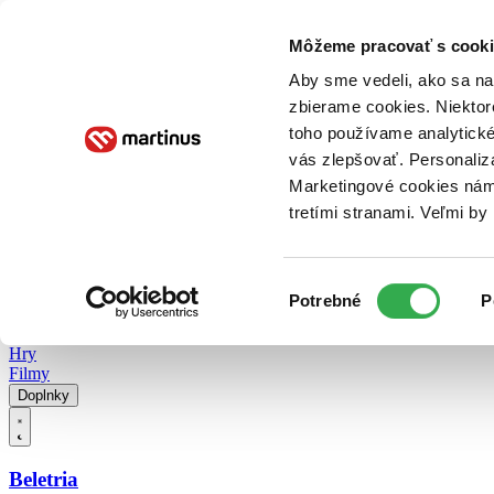
Doručenie
Kníhkupectvá
Knihovrátok
Poukážky
Knižný blog
Kontakt
Môžeme pracovať s cooki
Aby sme vedeli, ako sa na 
zbierame cookies. Niektor
E-knihy
Audioknihy
Hry
Filmy
Knihy
Doplnky
toho používame analytické
vás zlepšovať. Personaliz
Vyhľadávanie
Marketingové cookies nám 
tretími stranami. Veľmi b
Prihlásiť
Vyhľadávanie
Výber
Knihy
Potrebné
P
súhlasu
E-knihy
Audioknihy
Hry
Filmy
Doplnky
Beletria