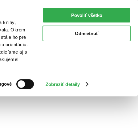
Povoliť všetko
a knihy,
ovala. Okrem
Odmietnuť
stále ho pre
u orientáciu.
dieľame aj s
Ďakujeme!
ngové
Zobraziť detaily