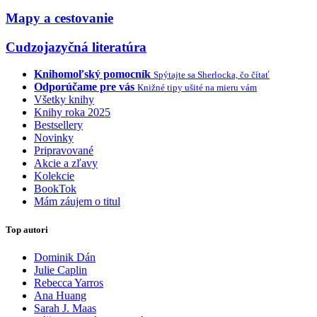
Mapy a cestovanie
Cudzojazyčná literatúra
Knihomoľský pomocník
Spýtajte sa Sherlocka, čo čítať
Odporúčame pre vás
Knižné tipy ušité na mieru vám
Všetky knihy
Knihy roka 2025
Bestsellery
Novinky
Pripravované
Akcie a zľavy
Kolekcie
BookTok
Mám záujem o titul
Top autori
Dominik Dán
Julie Caplin
Rebecca Yarros
Ana Huang
Sarah J. Maas