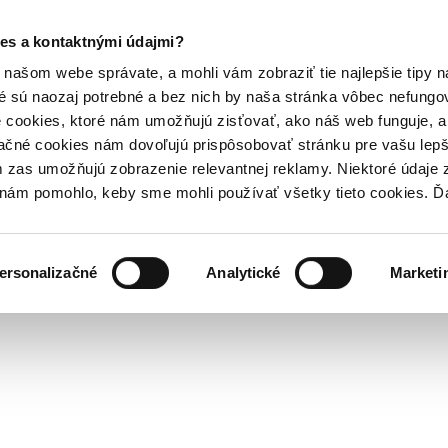
es a kontaktnými údajmi?
našom webe správate, a mohli vám zobraziť tie najlepšie tipy n
é sú naozaj potrebné a bez nich by naša stránka vôbec nefung
 cookies, ktoré nám umožňujú zisťovať, ako náš web funguje, a 
ačné cookies nám dovoľujú prispôsobovať stránku pre vašu lepši
zas umožňujú zobrazenie relevantnej reklamy. Niektoré údaje z
y nám pomohlo, keby sme mohli používať všetky tieto cookies. 
ersonalizačné
Analytické
Marketi