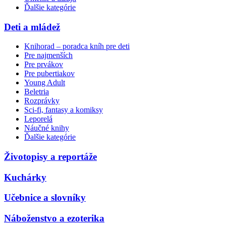
Ďalšie kategórie
Deti a mládež
Knihorad – poradca kníh pre deti
Pre najmenších
Pre prvákov
Pre pubertiakov
Young Adult
Beletria
Rozprávky
Sci-fi, fantasy a komiksy
Leporelá
Náučné knihy
Ďalšie kategórie
Životopisy a reportáže
Kuchárky
Učebnice a slovníky
Náboženstvo a ezoterika