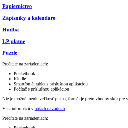
Papiernictvo
Zápisníky a kalendáre
Hudba
LP platne
Puzzle
Prečítate na zariadeniach:
Pocketbook
Kindle
Smartfón či tablet s príslušnou aplikáciou
Počítač s príslušnou aplikáciou
Nie je možné meniť veľkosť písma, formát je preto vhodný skôr pre 
Viac informácií v
našich návodoch
Prečítate na zariadeniach:
Pocketbook