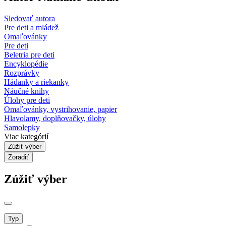
Sledovať autora
Pre deti a mládež
Omaľovánky
Pre deti
Beletria pre deti
Encyklopédie
Rozprávky
Hádanky a riekanky
Náučné knihy
Úlohy pre deti
Omaľovánky, vystrihovanie, papier
Hlavolamy, doplňovačky, úlohy
Samolepky
Viac kategórií
Zúžiť výber
Zoradiť
Zúžiť výber
Typ