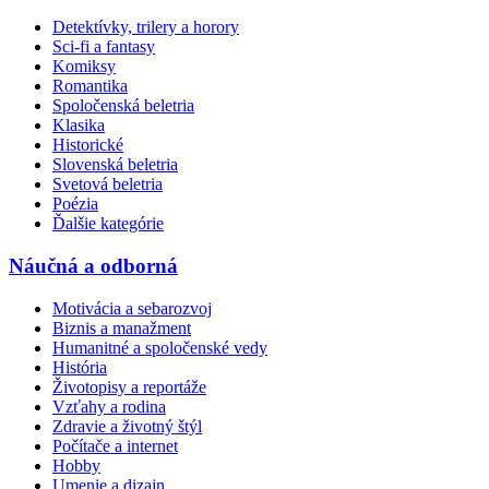
Detektívky, trilery a horory
Sci-fi a fantasy
Komiksy
Romantika
Spoločenská beletria
Klasika
Historické
Slovenská beletria
Svetová beletria
Poézia
Ďalšie kategórie
Náučná a odborná
Motivácia a sebarozvoj
Biznis a manažment
Humanitné a spoločenské vedy
História
Životopisy a reportáže
Vzťahy a rodina
Zdravie a životný štýl
Počítače a internet
Hobby
Umenie a dizajn