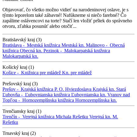
Objavovať, čo všetko možno vidieť na narodeninovej oslave, je s
týmto leporelom také zábavné! Nafúkneme si niečo farebné? Čo
zapálime oslávencovi na torte? Stačí len vložiť prštek do správneho
otvoru, zľahka posunúť alebo otočiť...
Bratislavský kraj (3)
Bratislava -
Mestská knižnica
Mestská kn.
Malinovo -
Obecná
knižnica
Obecná kn.
Pezinok -
Malokarpatská knižnica
Malokarpatská kn.
Košický kraj (1)
Košice -
Knižnica pre mládež
Kn. pre mládež
Prešovský kraj (3)
Prešov -
Krajská knižnica P. O. Hviezdoslava
Krajská kn.
Stará
Ľubovňa -
Ľubovnianska knižnica
Ľubovnianska kn.
Vranov nad
Topľou -
Hornozemplínska knižnica
Hornozemplínska kn.
Trenčiansky kraj (1)
Trenčín -
Verejná knižnica Michala Rešetku
Verejná kn. M.
Rešetku
Trnavský kraj (2)