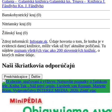
Galanta -
Galantská knižnica
Galantská kn.
Trnava -
Knižnica J.
Fándlyho
Kn. J. Fándlyho
Banskobystrický kraj (0)
Nitriansky kraj (0)
Žilinský kraj (0)
Zdroj informácií:
Infogate.sk
. Údaje hovoria o tom, že kniha je v
evidencii danej knižnice, môže však už byť aktuálne požičaná. Tu
nájdete
zoznam všetkých viac ako 200 slovenských knižníc
, o
ktorých máme údaje.
Naši škriatkovia odporúčajú
Predchádzajúce
Ďalšie