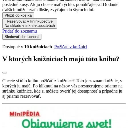
posledné kusy. Ak ju chcete mať rýchlo, ponáhľajte sa! Dodanie
ďalších môže trvať dlhšie, zvyčajne do štyroch dní.
Vložiť do košíka
Rezervovať v kníhkupectve
Na sklade v 5 kníhkupectvách
Pridať do zoznamu
Sledovať dostupnosť
Dostupné v
10 knižniciach
.
Požičať v knižnici
V ktorých knižniciach majú túto knihu?
Chcete si túto knihu požičať z knižnice? Toto je zoznam knižníc, v
ktorých ju majú. Po kliknutí na názov vás presmerujeme priamo na
stránku knižnice, kde si môžete overiť jej dostupnosť a prípadne ju
aj priamo rezervovať.