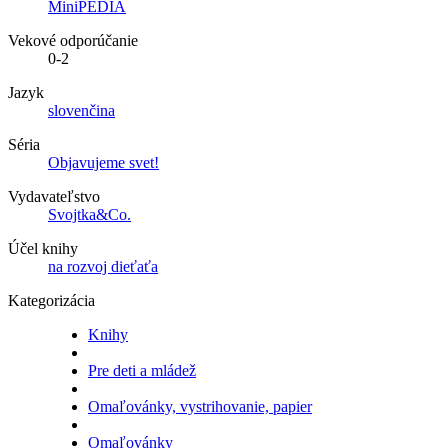
MiniPÉDIA
Vekové odporúčanie
0-2
Jazyk
slovenčina
Séria
Objavujeme svet!
Vydavateľstvo
Svojtka&Co.
Účel knihy
na rozvoj dieťaťa
Kategorizácia
Knihy
Pre deti a mládež
Omaľovánky, vystrihovanie, papier
Omaľovánky