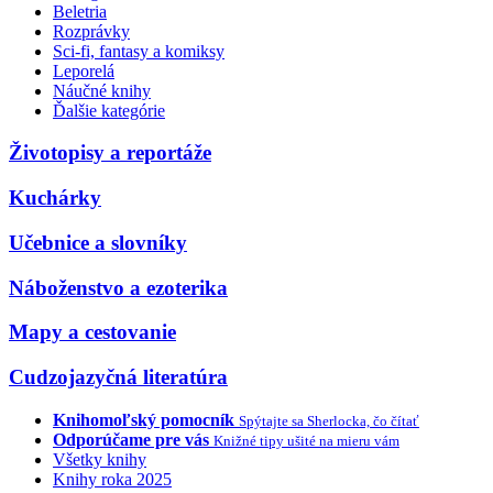
Beletria
Rozprávky
Sci-fi, fantasy a komiksy
Leporelá
Náučné knihy
Ďalšie kategórie
Životopisy a reportáže
Kuchárky
Učebnice a slovníky
Náboženstvo a ezoterika
Mapy a cestovanie
Cudzojazyčná literatúra
Knihomoľský pomocník
Spýtajte sa Sherlocka, čo čítať
Odporúčame pre vás
Knižné tipy ušité na mieru vám
Všetky knihy
Knihy roka 2025