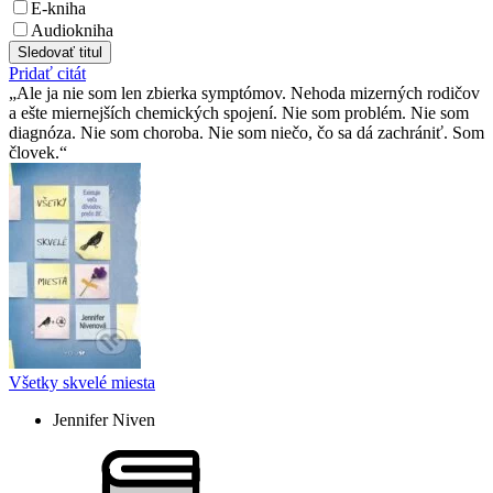
E-kniha
Audiokniha
Sledovať titul
Pridať citát
Ale ja nie som len zbierka symptómov. Nehoda mizerných rodičov
a ešte miernejších chemických spojení. Nie som problém. Nie som
diagnóza. Nie som choroba. Nie som niečo, čo sa dá zachrániť. Som
človek.
Všetky skvelé miesta
Jennifer Niven