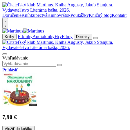
Doručenie
Kníhkupectvá
Knihovrátok
Poukážky
Knižný blog
Kontakt
E-knihy
Audioknihy
Hry
Filmy
Knihy
Doplnky
Vyhľadávanie
Prihlásiť
7,90 €
Vložiť do košíka