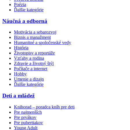
Poézia
Ďalšie kategórie
Náučná a odborná
Motivácia a sebarozvoj
Biznis a manažment
Humanitné a spoločenské vedy
História
Životopisy a reportáže
Vzťahy a rodina
Zdravie a životný štýl
Počítače a internet
Hobby
Umenie a dizajn
Ďalšie kategórie
Deti a mládež
Knihorad – poradca kníh pre deti
Pre najmenších
Pre prvákov
Pre pubertiakov
Young Adult