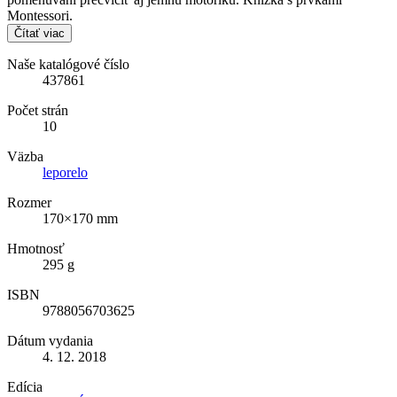
Montessori.
Čítať viac
Naše katalógové číslo
437861
Počet strán
10
Väzba
leporelo
Rozmer
170×170 mm
Hmotnosť
295 g
ISBN
9788056703625
Dátum vydania
4. 12. 2018
Edícia