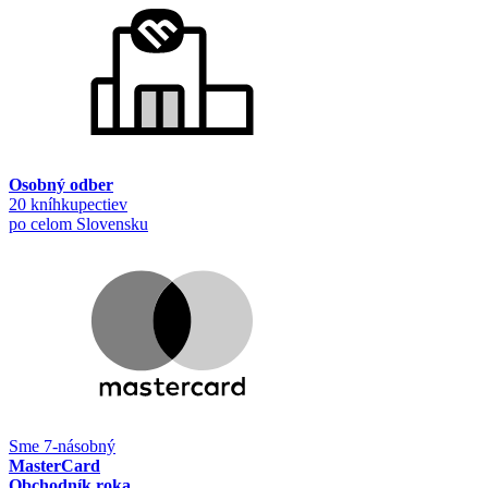
Osobný odber
20 kníhkupectiev
po celom Slovensku
Sme 7-násobný
MasterCard
Obchodník roka