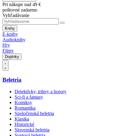
Pri nákupe nad 49 €
poštovné zadarmo
Vyhľadávanie
Knihy
E-knihy
Audioknihy
Hry
Filmy
Doplnky
Beletria
Detektívky, trilery a horory
Sci-fi a fantasy
Komiksy
Romantika
Spoločenská beletria
Klasika
Historické
Slovenská beletria
Svetová beletria