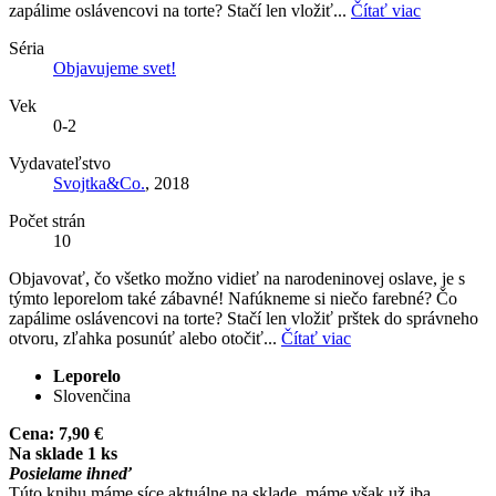
zapálime oslávencovi na torte? Stačí len vložiť...
Čítať viac
Séria
Objavujeme svet!
Vek
0-2
Vydavateľstvo
Svojtka&Co.
, 2018
Počet strán
10
Objavovať, čo všetko možno vidieť na narodeninovej oslave, je s
týmto leporelom také zábavné! Nafúkneme si niečo farebné? Čo
zapálime oslávencovi na torte? Stačí len vložiť prštek do správneho
otvoru, zľahka posunúť alebo otočiť...
Čítať viac
Leporelo
Slovenčina
Cena:
7,90 €
Na sklade 1 ks
Posielame ihneď
Túto knihu máme síce aktuálne na sklade, máme však už iba