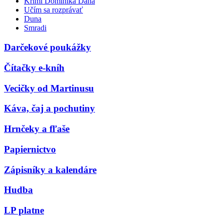
Krimi Dominika Dána
Učím sa rozprávať
Duna
Smradi
Darčekové poukážky
Čítačky e-kníh
Vecičky od Martinusu
Káva, čaj a pochutiny
Hrnčeky a fľaše
Papiernictvo
Zápisníky a kalendáre
Hudba
LP platne