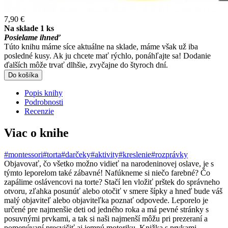
7,90 €
Na sklade 1 ks
Posielame ihneď
Túto knihu máme síce aktuálne na sklade, máme však už iba
posledné kusy. Ak ju chcete mať rýchlo, ponáhľajte sa! Dodanie
ďalších môže trvať dlhšie, zvyčajne do štyroch dní.
Do košíka
Popis knihy
Podrobnosti
Recenzie
Viac o knihe
#montessori
#torta
#darčeky
#aktivity
#kreslenie
#rozprávky
Objavovať, čo všetko možno vidieť na narodeninovej oslave, je s
týmto leporelom také zábavné! Nafúkneme si niečo farebné? Čo
zapálime oslávencovi na torte? Stačí len vložiť prštek do správneho
otvoru, zľahka posunúť alebo otočiť v smere šípky a hneď bude váš
malý objaviteľ alebo objaviteľka poznať odpovede. Leporelo je
určené pre najmenšie deti od jedného roka a má pevné stránky s
posuvnými prvkami, a tak si naši najmenší môžu pri prezeraní a
pomenúvaní precvičiť aj jemnú motoriku. Knižka s prvkami