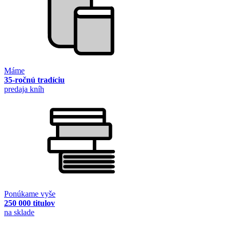
Máme
35-ročnú tradíciu
predaja kníh
Ponúkame vyše
250 000 titulov
na sklade