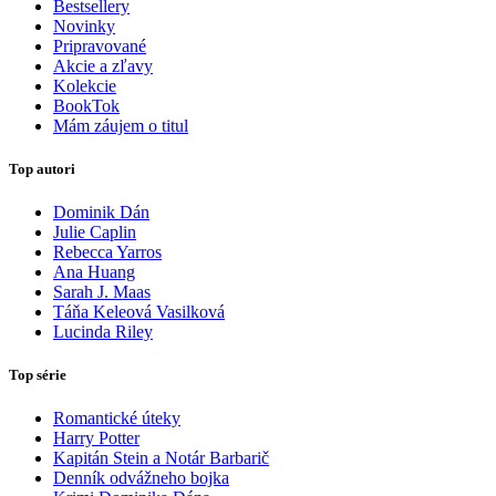
Bestsellery
Novinky
Pripravované
Akcie a zľavy
Kolekcie
BookTok
Mám záujem o titul
Top autori
Dominik Dán
Julie Caplin
Rebecca Yarros
Ana Huang
Sarah J. Maas
Táňa Keleová Vasilková
Lucinda Riley
Top série
Romantické úteky
Harry Potter
Kapitán Stein a Notár Barbarič
Denník odvážneho bojka