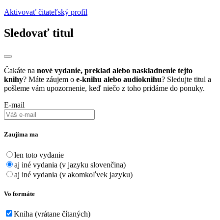
Aktivovať čitateľský profil
Sledovať titul
Čakáte na
nové vydanie, preklad alebo naskladnenie tejto
knihy
? Máte záujem o
e-knihu alebo audioknihu
? Sledujte titul a
pošleme vám upozornenie, keď niečo z toho pridáme do ponuky.
E-mail
Zaujíma ma
len toto vydanie
aj iné vydania (v jazyku slovenčina)
aj iné vydania (v akomkoľvek jazyku)
Vo formáte
Kniha (vrátane čítaných)