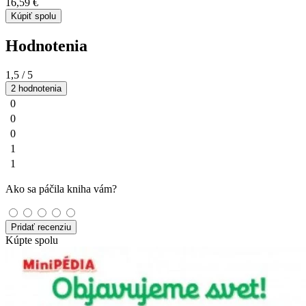
16,59 €
Kúpiť spolu
Hodnotenia
1,5
/ 5
2 hodnotenia
0
0
0
1
1
Ako sa páčila kniha vám?
Pridať recenziu
Kúpte spolu