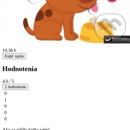
19,38 €
Kúpiť spolu
Hodnotenia
4,0
/ 5
1 hodnotenie
0
1
0
0
0
Ako sa páčila kniha vám?