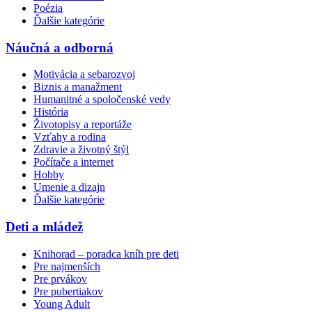
Poézia
Ďalšie kategórie
Náučná a odborná
Motivácia a sebarozvoj
Biznis a manažment
Humanitné a spoločenské vedy
História
Životopisy a reportáže
Vzťahy a rodina
Zdravie a životný štýl
Počítače a internet
Hobby
Umenie a dizajn
Ďalšie kategórie
Deti a mládež
Knihorad – poradca kníh pre deti
Pre najmenších
Pre prvákov
Pre pubertiakov
Young Adult