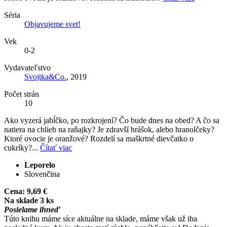
Séria
Objavujeme svet!
Vek
0-2
Vydavateľstvo
Svojtka&Co.
, 2019
Počet strán
10
Ako vyzerá jabĺčko, po rozkrojení? Čo bude dnes na obed? A čo sa
natiera na chlieb na raňajky? Je zdravší hrášok, alebo hranolčeky?
Ktoré ovocie je oranžové? Rozdelí sa maškrtné dievčatko o
cukríky?...
Čítať viac
Leporelo
Slovenčina
Cena:
9,69 €
Na sklade 3 ks
Posielame ihneď
Túto knihu máme síce aktuálne na sklade, máme však už iba