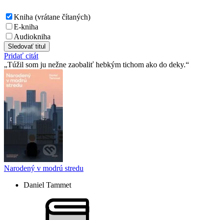
Kniha (vrátane čítaných)
E-kniha
Audiokniha
Sledovať titul
Pridať citát
Túžil som ju nežne zaobaliť hebkým tichom ako do deky.
Narodený v modrú stredu
Daniel Tammet