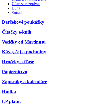
Učím sa rozprávať
Duna
Smradi
Darčekové poukážky
Čítačky e-kníh
Vecičky od Martinusu
Káva, čaj a pochutiny
Hrnčeky a fľaše
Papiernictvo
Zápisníky a kalendáre
Hudba
LP platne