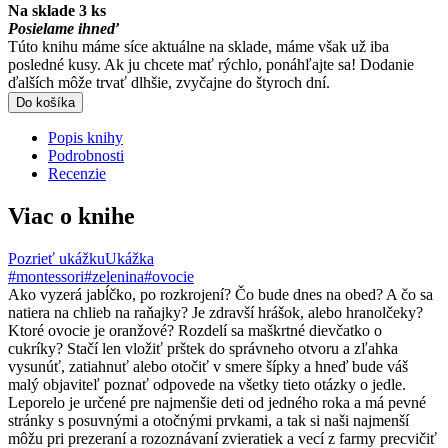
Na sklade 3 ks
Posielame ihneď
Túto knihu máme síce aktuálne na sklade, máme však už iba
posledné kusy. Ak ju chcete mať rýchlo, ponáhľajte sa! Dodanie
ďalších môže trvať dlhšie, zvyčajne do štyroch dní.
Do košíka
Popis knihy
Podrobnosti
Recenzie
Viac o knihe
Pozrieť ukážku
Ukážka
#montessori
#zelenina
#ovocie
Ako vyzerá jabĺčko, po rozkrojení? Čo bude dnes na obed? A čo sa
natiera na chlieb na raňajky? Je zdravší hrášok, alebo hranolčeky?
Ktoré ovocie je oranžové? Rozdelí sa maškrtné dievčatko o
cukríky? Stačí len vložiť prštek do správneho otvoru a zľahka
vysunúť, zatiahnuť alebo otočiť v smere šípky a hneď bude váš
malý objaviteľ poznať odpovede na všetky tieto otázky o jedle.
Leporelo je určené pre najmenšie deti od jedného roka a má pevné
stránky s posuvnými a otočnými prvkami, a tak si naši najmenší
môžu pri prezeraní a rozoznávaní zvieratiek a vecí z farmy precvičiť