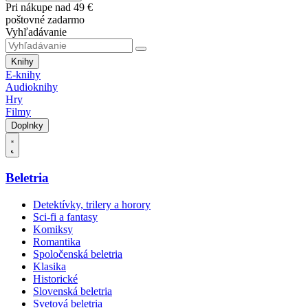
Pri nákupe nad 49 €
poštovné zadarmo
Vyhľadávanie
Knihy
E-knihy
Audioknihy
Hry
Filmy
Doplnky
Beletria
Detektívky, trilery a horory
Sci-fi a fantasy
Komiksy
Romantika
Spoločenská beletria
Klasika
Historické
Slovenská beletria
Svetová beletria