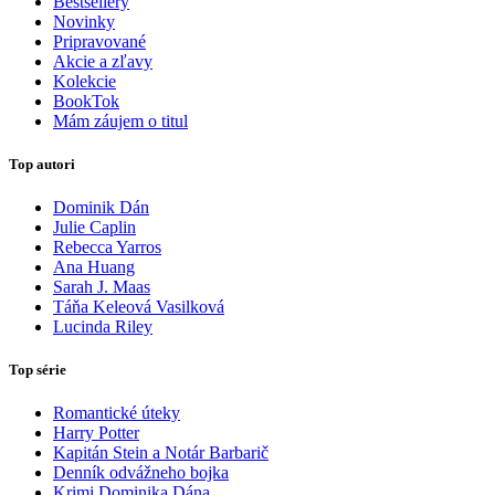
Bestsellery
Novinky
Pripravované
Akcie a zľavy
Kolekcie
BookTok
Mám záujem o titul
Top autori
Dominik Dán
Julie Caplin
Rebecca Yarros
Ana Huang
Sarah J. Maas
Táňa Keleová Vasilková
Lucinda Riley
Top série
Romantické úteky
Harry Potter
Kapitán Stein a Notár Barbarič
Denník odvážneho bojka
Krimi Dominika Dána