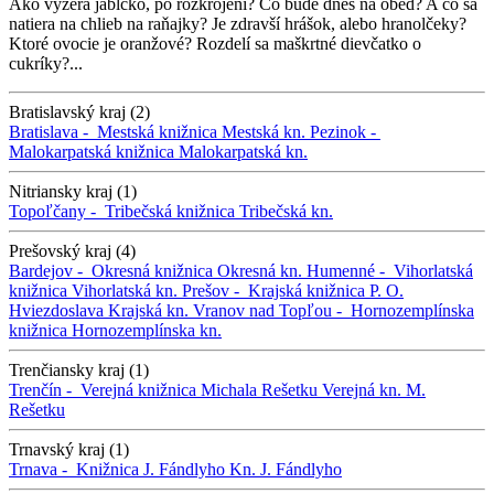
Ako vyzerá jabĺčko, po rozkrojení? Čo bude dnes na obed? A čo sa
natiera na chlieb na raňajky? Je zdravší hrášok, alebo hranolčeky?
Ktoré ovocie je oranžové? Rozdelí sa maškrtné dievčatko o
cukríky?...
Bratislavský kraj (2)
Bratislava -
Mestská knižnica
Mestská kn.
Pezinok -
Malokarpatská knižnica
Malokarpatská kn.
Nitriansky kraj (1)
Topoľčany -
Tribečská knižnica
Tribečská kn.
Prešovský kraj (4)
Bardejov -
Okresná knižnica
Okresná kn.
Humenné -
Vihorlatská
knižnica
Vihorlatská kn.
Prešov -
Krajská knižnica P. O.
Hviezdoslava
Krajská kn.
Vranov nad Topľou -
Hornozemplínska
knižnica
Hornozemplínska kn.
Trenčiansky kraj (1)
Trenčín -
Verejná knižnica Michala Rešetku
Verejná kn. M.
Rešetku
Trnavský kraj (1)
Trnava -
Knižnica J. Fándlyho
Kn. J. Fándlyho