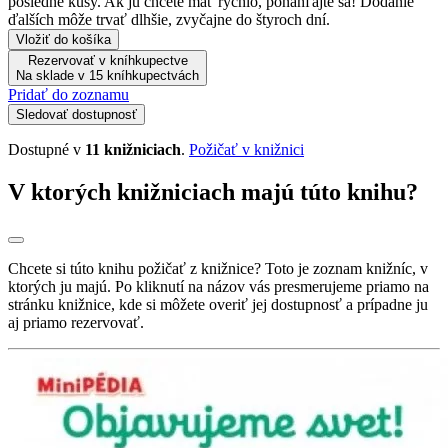
posledné kusy. Ak ju chcete mať rýchlo, ponáhľajte sa! Dodanie
ďalších môže trvať dlhšie, zvyčajne do štyroch dní.
Vložiť do košíka
Rezervovať v kníhkupectve
Na sklade v 15 kníhkupectvách
Pridať do zoznamu
Sledovať dostupnosť
Dostupné v
11 knižniciach
.
Požičať v knižnici
V ktorých knižniciach majú túto knihu?
Chcete si túto knihu požičať z knižnice? Toto je zoznam knižníc, v
ktorých ju majú. Po kliknutí na názov vás presmerujeme priamo na
stránku knižnice, kde si môžete overiť jej dostupnosť a prípadne ju
aj priamo rezervovať.