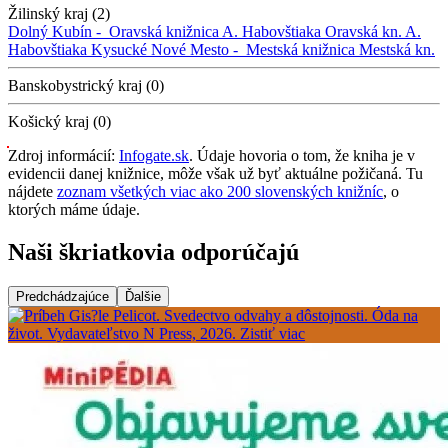
Žilinský kraj (2)
Dolný Kubín -
Oravská knižnica A. Habovštiaka
Oravská kn. A.
Habovštiaka
Kysucké Nové Mesto -
Mestská knižnica
Mestská kn.
Banskobystrický kraj (0)
Košický kraj (0)
Zdroj informácií:
Infogate.sk
. Údaje hovoria o tom, že kniha je v
evidencii danej knižnice, môže však už byť aktuálne požičaná. Tu
nájdete
zoznam všetkých viac ako 200 slovenských knižníc
, o
ktorých máme údaje.
Naši škriatkovia odporúčajú
Predchádzajúce
Ďalšie