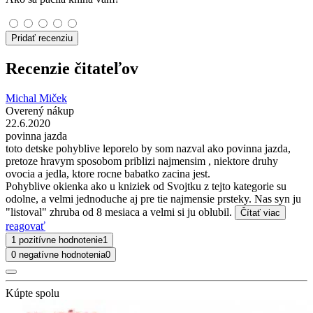
Pridať recenziu
Recenzie čitateľov
Michal Miček
Overený nákup
22.6.2020
povinna jazda
toto detske pohyblive leporelo by som nazval ako povinna jazda,
pretoze hravym sposobom priblizi najmensim , niektore druhy
ovocia a jedla, ktore rocne babatko zacina jest.
Pohyblive okienka ako u kniziek od Svojtku z tejto kategorie su
odolne, a velmi jednoduche aj pre tie najmensie prsteky. Nas syn ju
"listoval" zhruba od 8 mesiaca a velmi si ju oblubil.
Čítať viac
reagovať
1 pozitívne hodnotenie
1
0 negatívne hodnotenia
0
Kúpte spolu