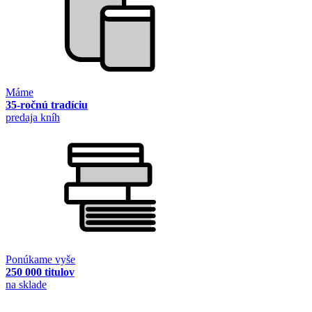
Máme
35-ročnú tradíciu
predaja kníh
Ponúkame vyše
250 000 titulov
na sklade