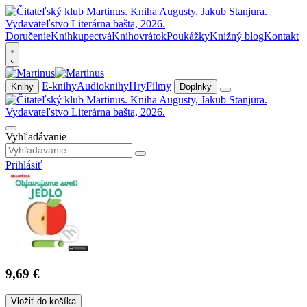
Doručenie
Kníhkupectvá
Knihovrátok
Poukážky
Knižný blog
Kontakt
E-knihy
Audioknihy
Hry
Filmy
Knihy
Doplnky
Vyhľadávanie
Prihlásiť
9,69 €
Vložiť do košíka