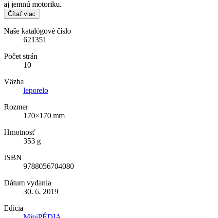
aj jemnú motoriku.
Čítať viac
Naše katalógové číslo
621351
Počet strán
10
Väzba
leporelo
Rozmer
170×170 mm
Hmotnosť
353 g
ISBN
9788056704080
Dátum vydania
30. 6. 2019
Edícia
MiniPÉDIA