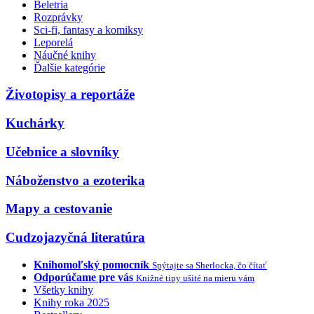
Beletria
Rozprávky
Sci-fi, fantasy a komiksy
Leporelá
Náučné knihy
Ďalšie kategórie
Životopisy a reportáže
Kuchárky
Učebnice a slovníky
Náboženstvo a ezoterika
Mapy a cestovanie
Cudzojazyčná literatúra
Knihomoľský pomocník
Spýtajte sa Sherlocka, čo čítať
Odporúčame pre vás
Knižné tipy ušité na mieru vám
Všetky knihy
Knihy roka 2025