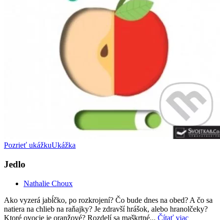
Pozrieť ukážku
Ukážka
Jedlo
Nathalie Choux
Ako vyzerá jabĺčko, po rozkrojení? Čo bude dnes na obed? A čo sa
natiera na chlieb na raňajky? Je zdravší hrášok, alebo hranolčeky?
Ktoré ovocie je oranžové? Rozdelí sa maškrtné...
Čítať viac