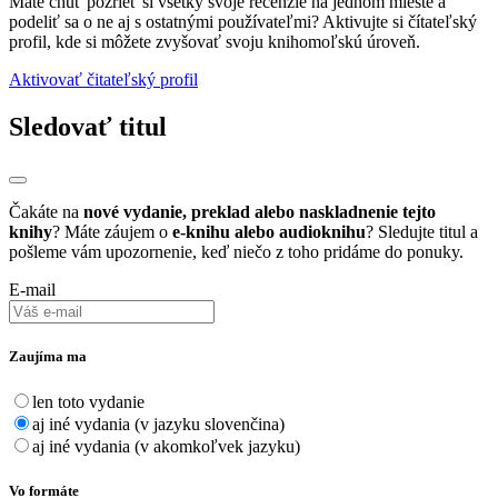
Máte chuť pozrieť si všetky svoje recenzie na jednom mieste a
podeliť sa o ne aj s ostatnými používateľmi? Aktivujte si čítateľský
profil, kde si môžete zvyšovať svoju knihomoľskú úroveň.
Aktivovať čitateľský profil
Sledovať titul
Čakáte na
nové vydanie, preklad alebo naskladnenie tejto
knihy
? Máte záujem o
e-knihu alebo audioknihu
? Sledujte titul a
pošleme vám upozornenie, keď niečo z toho pridáme do ponuky.
E-mail
Zaujíma ma
len toto vydanie
aj iné vydania (v jazyku slovenčina)
aj iné vydania (v akomkoľvek jazyku)
Vo formáte