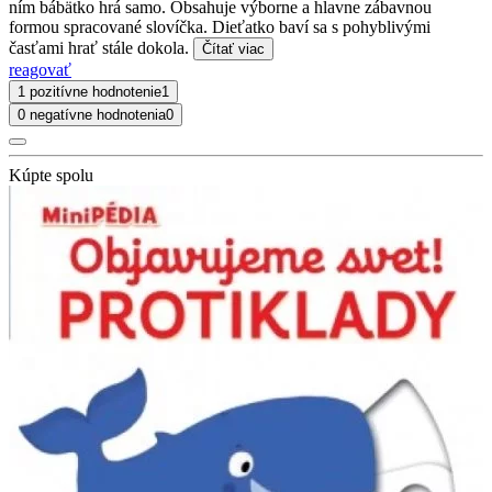
ním bábätko hrá samo. Obsahuje výborne a hlavne zábavnou
formou spracované slovíčka. Dieťatko baví sa s pohyblivými
časťami hrať stále dokola.
Čítať viac
reagovať
1 pozitívne hodnotenie
1
0 negatívne hodnotenia
0
Kúpte spolu