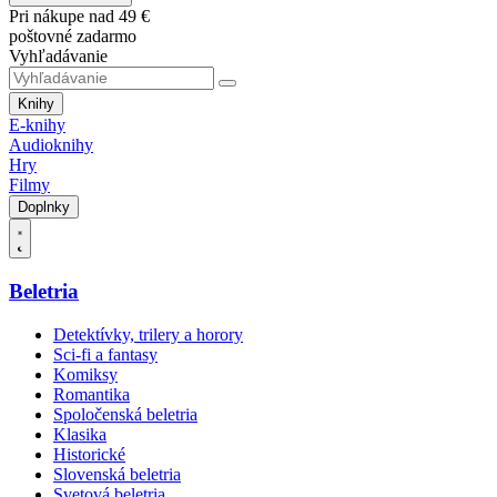
Pri nákupe nad 49 €
poštovné zadarmo
Vyhľadávanie
Knihy
E-knihy
Audioknihy
Hry
Filmy
Doplnky
Beletria
Detektívky, trilery a horory
Sci-fi a fantasy
Komiksy
Romantika
Spoločenská beletria
Klasika
Historické
Slovenská beletria
Svetová beletria