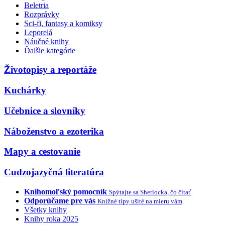
Beletria
Rozprávky
Sci-fi, fantasy a komiksy
Leporelá
Náučné knihy
Ďalšie kategórie
Životopisy a reportáže
Kuchárky
Učebnice a slovníky
Náboženstvo a ezoterika
Mapy a cestovanie
Cudzojazyčná literatúra
Knihomoľský pomocník
Spýtajte sa Sherlocka, čo čítať
Odporúčame pre vás
Knižné tipy ušité na mieru vám
Všetky knihy
Knihy roka 2025