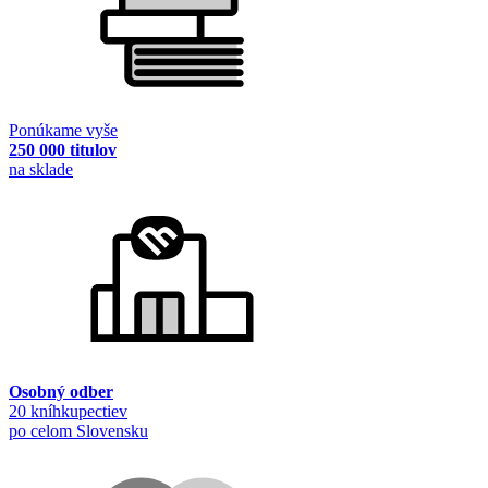
Ponúkame vyše
250 000 titulov
na sklade
Osobný odber
20 kníhkupectiev
po celom Slovensku