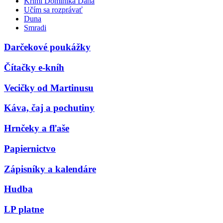
Krimi Dominika Dána
Učím sa rozprávať
Duna
Smradi
Darčekové poukážky
Čítačky e-kníh
Vecičky od Martinusu
Káva, čaj a pochutiny
Hrnčeky a fľaše
Papiernictvo
Zápisníky a kalendáre
Hudba
LP platne