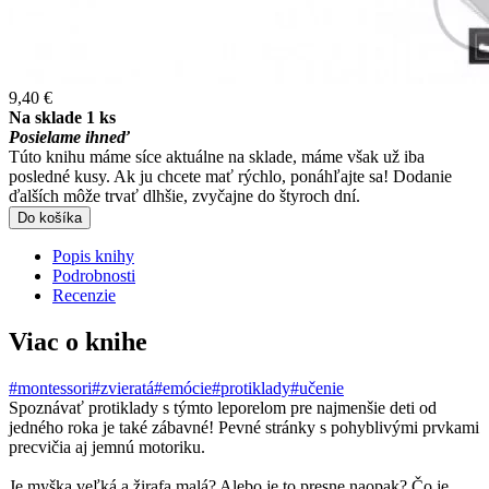
9,40 €
Na sklade 1 ks
Posielame ihneď
Túto knihu máme síce aktuálne na sklade, máme však už iba
posledné kusy. Ak ju chcete mať rýchlo, ponáhľajte sa! Dodanie
ďalších môže trvať dlhšie, zvyčajne do štyroch dní.
Do košíka
Popis knihy
Podrobnosti
Recenzie
Viac o knihe
#montessori
#zvieratá
#emócie
#protiklady
#učenie
Spoznávať protiklady s týmto leporelom pre najmenšie deti od
jedného roka je také zábavné! Pevné stránky s pohyblivými prvkami
precvičia aj jemnú motoriku.
Je myška veľká a žirafa malá? Alebo je to presne naopak? Čo je