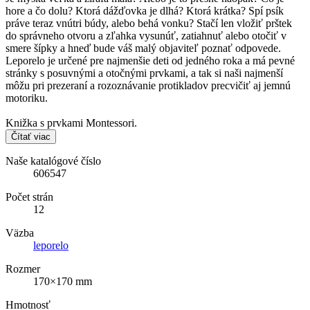
hore a čo dolu? Ktorá dážďovka je dlhá? Ktorá krátka? Spí psík
práve teraz vnútri búdy, alebo behá vonku? Stačí len vložiť prštek
do správneho otvoru a zľahka vysunúť, zatiahnuť alebo otočiť v
smere šípky a hneď bude váš malý objaviteľ poznať odpovede.
Leporelo je určené pre najmenšie deti od jedného roka a má pevné
stránky s posuvnými a otočnými prvkami, a tak si naši najmenší
môžu pri prezeraní a rozoznávanie protikladov precvičiť aj jemnú
motoriku.
Knižka s prvkami Montessori.
Čítať viac
Naše katalógové číslo
606547
Počet strán
12
Väzba
leporelo
Rozmer
170×170 mm
Hmotnosť