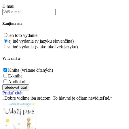
E-mail
Zaujíma ma
len toto vydanie
aj iné vydania (v jazyku slovenčina)
aj iné vydania (v akomkoľvek jazyku)
Vo formáte
Kniha (vrátane čítaných)
E-kniha
Audiokniha
Sledovať titul
Pridať citát
Dobre vidíme iba srdcom. To hlavné je očiam neviditeľné.