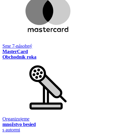
Sme 7-násobný
MasterCard
Obchodník roka
Organizujeme
množstvo besied
s autormi