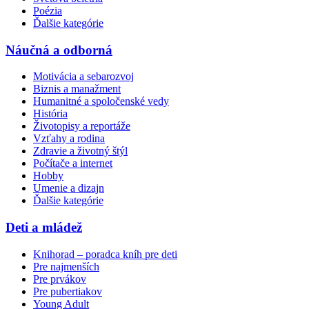
Poézia
Ďalšie kategórie
Náučná a odborná
Motivácia a sebarozvoj
Biznis a manažment
Humanitné a spoločenské vedy
História
Životopisy a reportáže
Vzťahy a rodina
Zdravie a životný štýl
Počítače a internet
Hobby
Umenie a dizajn
Ďalšie kategórie
Deti a mládež
Knihorad – poradca kníh pre deti
Pre najmenších
Pre prvákov
Pre pubertiakov
Young Adult