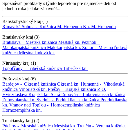
Spoznávať protiklady s týmto leporelom pre najmenšie deti od
jedného roka je také zábavné!...
Banskobystrický kraj (1)
Rimavská Sobota -
Knižnica M. Hrebendu
Kn. M. Hrebendu
Bratislavský kraj (3)
Bratislava -
Mestská knižnica
Mestská kn.
Pezinok -
Malokarpatská knižnica
Malokarpatská kn.
Zohor -
Miestna ľudová
knižnica
Miestna ľudová kn.
Nitriansky kraj (1)
Topoľčany -
Tribečská knižnica
Tribečská kn.
Prešovský kraj (6)
Bardejov -
Okresná knižnica
Okresná kn.
Humenné -
Vihorlatská
knižnica
Vihorlatská kn.
Prešov -
Krajská knižnica P. O.
Hviezdoslava
Krajská kn.
Stará Ľubovňa -
Ľubovnianska knižnica
Ľubovnianska kn.
Svidník -
Podduklianska knižnica
Podduklianska
kn.
Vranov nad Topľou -
Hornozemplínska knižnica
Hornozemplínska kn.
Trenčiansky kraj (2)
Púchov -
Mestská knižnica
Mestská kn.
Trenčín -
Verejná knižnica