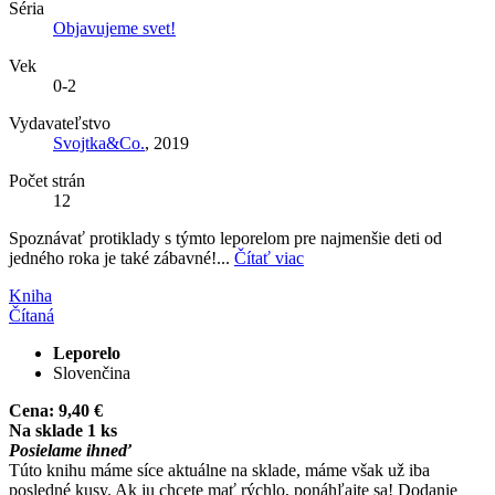
Séria
Objavujeme svet!
Vek
0-2
Vydavateľstvo
Svojtka&Co.
, 2019
Počet strán
12
Spoznávať protiklady s týmto leporelom pre najmenšie deti od
jedného roka je také zábavné!...
Čítať viac
Kniha
Čítaná
Leporelo
Slovenčina
Cena:
9,40 €
Na sklade 1 ks
Posielame ihneď
Túto knihu máme síce aktuálne na sklade, máme však už iba
posledné kusy. Ak ju chcete mať rýchlo, ponáhľajte sa! Dodanie