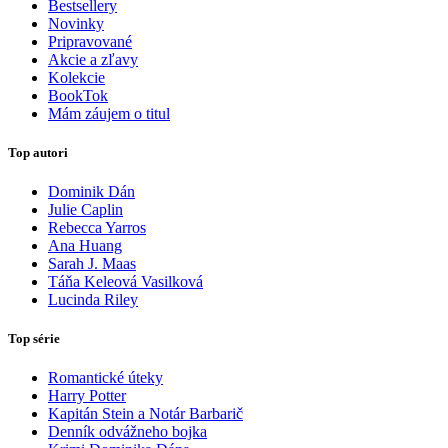
Bestsellery
Novinky
Pripravované
Akcie a zľavy
Kolekcie
BookTok
Mám záujem o titul
Top autori
Dominik Dán
Julie Caplin
Rebecca Yarros
Ana Huang
Sarah J. Maas
Táňa Keleová Vasilková
Lucinda Riley
Top série
Romantické úteky
Harry Potter
Kapitán Stein a Notár Barbarič
Denník odvážneho bojka