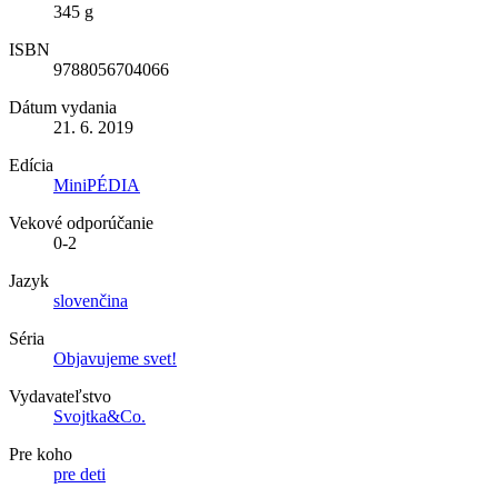
345 g
ISBN
9788056704066
Dátum vydania
21. 6. 2019
Edícia
MiniPÉDIA
Vekové odporúčanie
0-2
Jazyk
slovenčina
Séria
Objavujeme svet!
Vydavateľstvo
Svojtka&Co.
Pre koho
pre deti