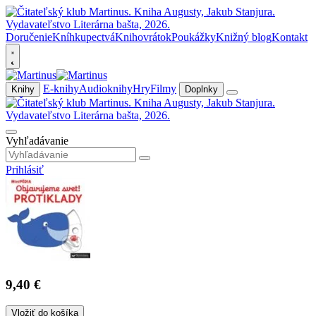
Doručenie
Kníhkupectvá
Knihovrátok
Poukážky
Knižný blog
Kontakt
E-knihy
Audioknihy
Hry
Filmy
Knihy
Doplnky
Vyhľadávanie
Prihlásiť
9,40 €
Vložiť do košíka