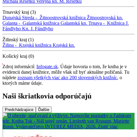
Michala Rešetku
Verejná kn. M. Rešetku
Trnavský kraj (3)
Dunajská Streda -
Žitnoostrovská knižnica
Žitnoostrovská kn.
Galanta -
Galantská knižnica
Galantská kn.
Trnava -
Knižnica J.
Fándlyho
Kn. J. Fándlyho
Žilinský kraj (1)
Žilina -
Krajská knižnica
Krajská kn.
Košický kraj (0)
Zdroj informácií:
Infogate.sk
. Údaje hovoria o tom, že kniha je v
evidencii danej knižnice, môže však už byť aktuálne požičaná. Tu
nájdete
zoznam všetkých viac ako 200 slovenských knižníc
, o
ktorých máme údaje.
Naši škriatkovia odporúčajú
Predchádzajúce
Ďalšie