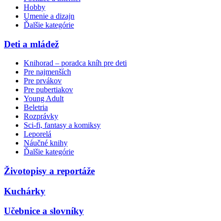
Hobby
Umenie a dizajn
Ďalšie kategórie
Deti a mládež
Knihorad – poradca kníh pre deti
Pre najmenších
Pre prvákov
Pre pubertiakov
Young Adult
Beletria
Rozprávky
Sci-fi, fantasy a komiksy
Leporelá
Náučné knihy
Ďalšie kategórie
Životopisy a reportáže
Kuchárky
Učebnice a slovníky