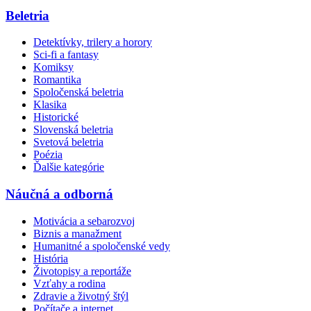
Beletria
Detektívky, trilery a horory
Sci-fi a fantasy
Komiksy
Romantika
Spoločenská beletria
Klasika
Historické
Slovenská beletria
Svetová beletria
Poézia
Ďalšie kategórie
Náučná a odborná
Motivácia a sebarozvoj
Biznis a manažment
Humanitné a spoločenské vedy
História
Životopisy a reportáže
Vzťahy a rodina
Zdravie a životný štýl
Počítače a internet