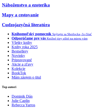
Náboženstvo a ezoterika
Mapy a cestovanie
Cudzojazyčná literatúra
Knihomoľský pomocník
Spýtajte sa Sherlocka, čo čítať
Odporúčame pre vás
Knižné tipy ušité na mieru vám
Všetky knihy
Knihy roka 2025
Bestsellery
Novinky
Pripravované
Akcie a zľavy
Kolekcie
BookTok
Mám záujem o titul
Top autori
Dominik Dán
Julie Caplin
Rebecca Yarros