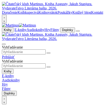
Doručenie
Kníhkupectvá
Knihovrátok
Poukážky
Knižný blog
Kontakt
E-knihy
Audioknihy
Hry
Filmy
Knihy
Doplnky
Vyhľadávanie
Prihlásiť
Vyhľadávanie
Knihy
E-knihy
Audioknihy
Hry
Filmy
Doplnky