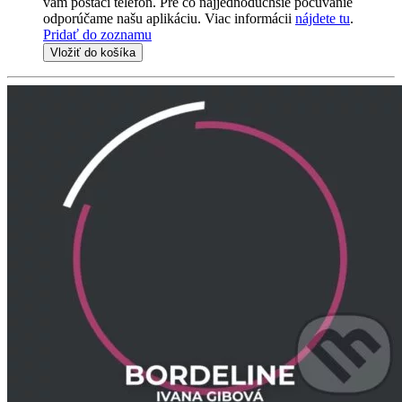
vám postačí telefón. Pre čo najjednoduchšie počúvanie
odporúčame našu aplikáciu. Viac informácii
nájdete tu
.
Pridať do zoznamu
Vložiť do košíka