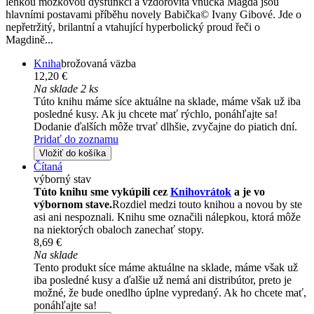
lehkou mozkovou dysfunkcí a vzdorovitá vnučka Magda jsou
hlavními postavami příběhu novely Babička© Ivany Gibové. Jde o
nepřetržitý, brilantní a vtahující hyperbolický proud řeči o
Magdině...
Kniha
brožovaná väzba
12,20 €
Na sklade 2 ks
Túto knihu máme síce aktuálne na sklade, máme však už iba
posledné kusy. Ak ju chcete mať rýchlo, ponáhľajte sa!
Dodanie ďalších môže trvať dlhšie, zvyčajne do piatich dní.
Pridať do zoznamu
Vložiť do košíka
Čítaná
výborný stav
Túto knihu sme vykúpili cez
Knihovrátok
a je vo
výbornom stave.
Rozdiel medzi touto knihou a novou by ste
asi ani nespoznali. Knihu sme označili nálepkou, ktorá môže
na niektorých obaloch zanechať stopy.
8,69 €
Na sklade
Tento produkt síce máme aktuálne na sklade, máme však už
iba posledné kusy a ďalšie už nemá ani distribútor, preto je
možné, že bude onedlho úplne vypredaný. Ak ho chcete mať,
ponáhľajte sa!