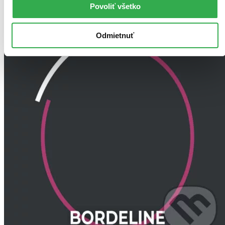
Ďalšie formáty
Povoliť všetko
Odmietnuť