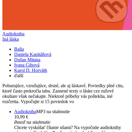
Audiokniha
Iná láska
Balla
Daniela Kapitáňová
Dušan Mitana
Ivana Gibová
Karol D. Horváth
ďalší
Poburujúce, vzrušujúce, drsné, ale aj láskavé. Poviedky plné citu,
ktoré často prekročia tabu. Zasnené texty o láske cez ružové
okuliare však nečakajte. Niektoré príbehy vás pošteklia, iné
rozčertia. Vypočujte si 15 poviedok vo
Audiokniha
MP3 na stiahnutie
10,99 €
Ihneď na stiahnutie
Chcete vyskúšať čítanie ušami? Na vypočutie audioknihy