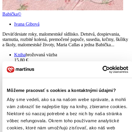
Babička©
Ivana Gibová
Deväťdesiate roky, malomestské sídlisko. Detstvá, dospievania,
starnutia, rozbité kolená, premočené papuče, susedia, krčmy, škôlky
a školy, malomestské životy, Maria Callas a jedna Babička...
Kniha
brožovaná väzba
15,80 €
Na sklade > 5 ks
Táto kniha sa môže na cestu ku vám vybrať prakticky
okamžite! Ak si ju objednáte do 13:00 v pracovný deň,
odošleme vám ju ešte dnes, inak najneskôr nasledujúci
pracovný deň.
Môžeme pracovať s cookies a kontaktnými údajmi?
Pridať do zoznamu
Vložiť do košíka
Aby sme vedeli, ako sa na našom webe správate, a mohli
E-kniha
PDF
EPUB
MOBI
vám zobraziť tie najlepšie tipy na knihy, zbierame cookies.
9,90 €
Niektoré sú naozaj potrebné a bez nich by naša stránka
Ihneď na stiahnutie
Máte čítačku, tablet alebo mobil? Stiahnite si do nich e-knihu:
vôbec nefungovala. Okrem toho používame analytické
budete ju mať hneď a ešte aj ušetríte život stromom. Viac
cookies, ktoré nám umožňujú zisťovať, ako náš web
informácii o e-knihách
nájdete tu
.