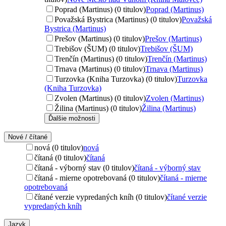
Poprad (Martinus) (0 titulov)
Poprad (Martinus)
Považská Bystrica (Martinus) (0 titulov)
Považská
Bystrica (Martinus)
Prešov (Martinus) (0 titulov)
Prešov (Martinus)
Trebišov (ŠUM) (0 titulov)
Trebišov (ŠUM)
Trenčín (Martinus) (0 titulov)
Trenčín (Martinus)
Trnava (Martinus) (0 titulov)
Trnava (Martinus)
Turzovka (Kniha Turzovka) (0 titulov)
Turzovka
(Kniha Turzovka)
Zvolen (Martinus) (0 titulov)
Zvolen (Martinus)
Žilina (Martinus) (0 titulov)
Žilina (Martinus)
Ďalšie možnosti
Nové / čítané
nová (0 titulov)
nová
čítaná (0 titulov)
čítaná
čítaná - výborný stav (0 titulov)
čítaná - výborný stav
čítaná - mierne opotrebovaná (0 titulov)
čítaná - mierne
opotrebovaná
čítané verzie vypredaných kníh (0 titulov)
čítané verzie
vypredaných kníh
Jazyk