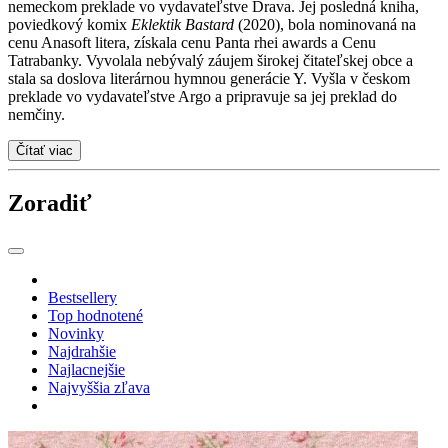
nemeckom preklade vo vydavateľstve Drava. Jej posledná kniha,
poviedkový komix
Eklektik Bastard
(2020), bola nominovaná na
cenu Anasoft litera, získala cenu Panta rhei awards a Cenu
Tatrabanky. Vyvolala nebývalý záujem širokej čitateľskej obce a
stala sa doslova literárnou hymnou generácie Y. Vyšla v českom
preklade vo vydavateľstve Argo a pripravuje sa jej preklad do
nemčiny.
Čítať viac
Zoradiť
Bestsellery
Top hodnotené
Novinky
Najdrahšie
Najlacnejšie
Najvyššia zľava