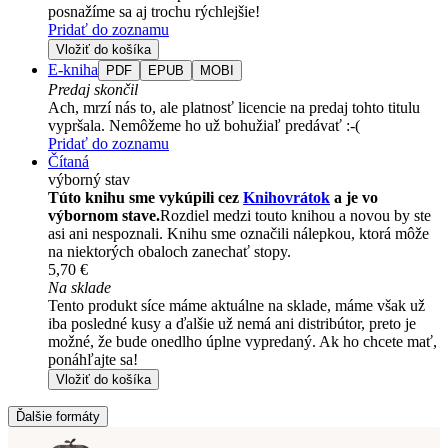
posnažíme sa aj trochu rýchlejšie!
Pridať do zoznamu
Vložiť do košíka
E-kniha
PDF
EPUB
MOBI
Predaj skončil
Ach, mrzí nás to, ale platnosť licencie na predaj tohto titulu
vypršala. Nemôžeme ho už bohužiaľ predávať :-(
Pridať do zoznamu
Čítaná
výborný stav
Túto knihu sme vykúpili cez
Knihovrátok
a je vo
výbornom stave.
Rozdiel medzi touto knihou a novou by ste
asi ani nespoznali. Knihu sme označili nálepkou, ktorá môže
na niektorých obaloch zanechať stopy.
5,70 €
Na sklade
Tento produkt síce máme aktuálne na sklade, máme však už
iba posledné kusy a ďalšie už nemá ani distribútor, preto je
možné, že bude onedlho úplne vypredaný. Ak ho chcete mať,
ponáhľajte sa!
Vložiť do košíka
Ďalšie formáty