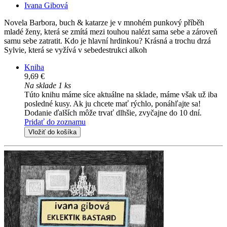
Ivana Gibová
Novela Barbora, buch & katarze je v mnohém punkový příběh
mladé ženy, která se zmítá mezi touhou nalézt sama sebe a zároveň
samu sebe zatratit. Kdo je hlavní hrdinkou? Krásná a trochu drzá
Sylvie, která se vyžívá v sebedestrukci alkoh
Kniha
9,69 €
Na sklade 1 ks
Túto knihu máme síce aktuálne na sklade, máme však už iba
posledné kusy. Ak ju chcete mať rýchlo, ponáhľajte sa!
Dodanie ďalších môže trvať dlhšie, zvyčajne do 10 dní.
Pridať do zoznamu
Vložiť do košíka