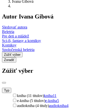
Ivana Gibová
Autor Ivana Gibová
Sledovať autora
Beletria
Pre deti a mládež
Sci-fi, fantasy a komiksy
Komiksy
Spoločenská beletria
Zúžiť výber
Zoradiť
Zúžiť výber
Typ
kniha (11 titulov)
kniha
11
e-kniha (5 titulov)
e-kniha
5
audiokniha (4 tituly)
audiokniha
4