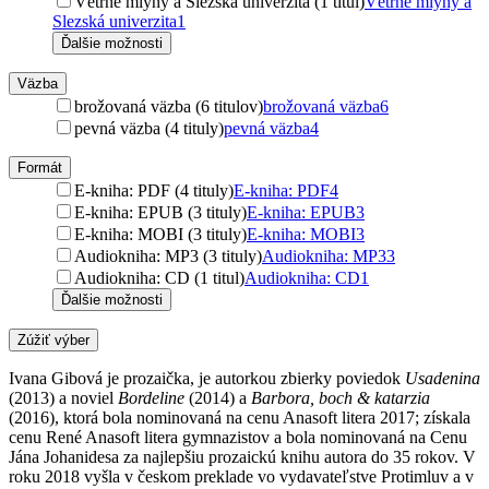
Větrné mlýny a Slezská univerzita (1 titul)
Větrné mlýny a
Slezská univerzita
1
Ďalšie možnosti
Väzba
brožovaná väzba (6 titulov)
brožovaná väzba
6
pevná väzba (4 tituly)
pevná väzba
4
Formát
E-kniha: PDF (4 tituly)
E-kniha: PDF
4
E-kniha: EPUB (3 tituly)
E-kniha: EPUB
3
E-kniha: MOBI (3 tituly)
E-kniha: MOBI
3
Audiokniha: MP3 (3 tituly)
Audiokniha: MP3
3
Audiokniha: CD (1 titul)
Audiokniha: CD
1
Ďalšie možnosti
Zúžiť výber
Ivana Gibová je prozaička, je autorkou zbierky poviedok
Usadenina
(2013) a noviel
Bordeline
(2014) a
Barbora, boch & katarzia
(2016), ktorá bola nominovaná na cenu Anasoft litera 2017; získala
cenu René Anasoft litera gymnazistov a bola nominovaná na Cenu
Jána Johanidesa za najlepšiu prozaickú knihu autora do 35 rokov. V
roku 2018 vyšla v českom preklade vo vydavateľstve Protimluv a v