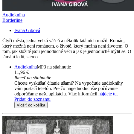
Audiokniha
Borderline
Ivana Gibová
Čtyři města, jedna velká vášeň a několik fatálních mužů. Román,
který možná není románem, o životě, který možná není životem. O
tom, jak složité jsou jednoduché věci a jak je jednoduché mýlit se. O
lámání ledů, stereo
Audiokniha
MP3 na stiahnutie
11,96 €
Ihneď na stiahnutie
Chcete vyskúšať čítanie ušami? Na vypočutie audioknihy
vám postačí telefón. Pre čo najjednoduchšie počúvanie
odporúčame našu aplikáciu. Viac informácii
nájdete tu
.
Pridať do zoznamu
Vložiť do košíka