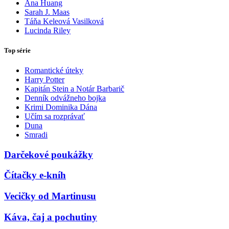
Ana Huang
Sarah J. Maas
Táňa Keleová Vasilková
Lucinda Riley
Top série
Romantické úteky
Harry Potter
Kapitán Stein a Notár Barbarič
Denník odvážneho bojka
Krimi Dominika Dána
Učím sa rozprávať
Duna
Smradi
Darčekové poukážky
Čítačky e-kníh
Vecičky od Martinusu
Káva, čaj a pochutiny