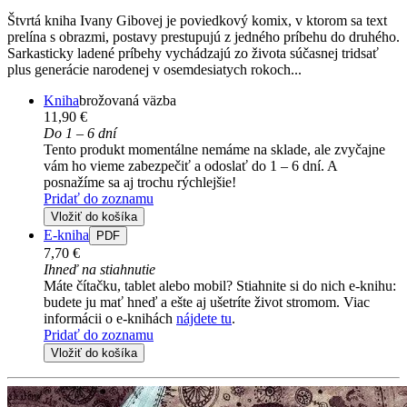
Štvrtá kniha Ivany Gibovej je poviedkový komix, v ktorom sa text
prelína s obrazmi, postavy prestupujú z jedného príbehu do druhého.
Sarkasticky ladené príbehy vychádzajú zo života súčasnej tridsať
plus generácie narodenej v osemdesiatych rokoch...
Kniha
brožovaná väzba
11,90 €
Do 1 – 6 dní
Tento produkt momentálne nemáme na sklade, ale zvyčajne
vám ho vieme zabezpečiť a odoslať do 1 – 6 dní. A
posnažíme sa aj trochu rýchlejšie!
Pridať do zoznamu
Vložiť do košíka
E-kniha
PDF
7,70 €
Ihneď na stiahnutie
Máte čítačku, tablet alebo mobil? Stiahnite si do nich e-knihu:
budete ju mať hneď a ešte aj ušetríte život stromom. Viac
informácii o e-knihách
nájdete tu
.
Pridať do zoznamu
Vložiť do košíka