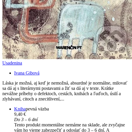
Usadenina
Ivana Gibová
Láska je možná, aj keď je nemožná, absurdné je normálne, milovať
sa dá aj s literárnymi postavami a žiť sa dá aj v texte. Krátke
nevážne príbehy o defektoch, cestách, knihách a ľuďoch, úsilí a
zlyhávaní, citoch a znecitlivení,...
Kniha
pevná väzba
9,40 €
Do 3 – 6 dní
Tento produkt momentálne nemáme na sklade, ale zvyčajne
vám ho vieme zabezpečiť a odoslať do 3 – 6 dní. A