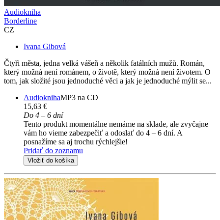
Audiokniha
Borderline
CZ
Ivana Gibová
Čtyři města, jedna velká vášeň a několik fatálních mužů. Román,
který možná není románem, o životě, který možná není životem. O
tom, jak složité jsou jednoduché věci a jak je jednoduché mýlit se...
Audiokniha
MP3 na CD
15,63 €
Do 4 – 6 dní
Tento produkt momentálne nemáme na sklade, ale zvyčajne
vám ho vieme zabezpečiť a odoslať do 4 – 6 dní. A
posnažíme sa aj trochu rýchlejšie!
Pridať do zoznamu
Vložiť do košíka