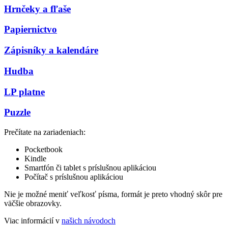
Hrnčeky a fľaše
Papiernictvo
Zápisníky a kalendáre
Hudba
LP platne
Puzzle
Prečítate na zariadeniach:
Pocketbook
Kindle
Smartfón či tablet s príslušnou aplikáciou
Počítač s príslušnou aplikáciou
Nie je možné meniť veľkosť písma, formát je preto vhodný skôr pre
väčšie obrazovky.
Viac informácií v
našich návodoch