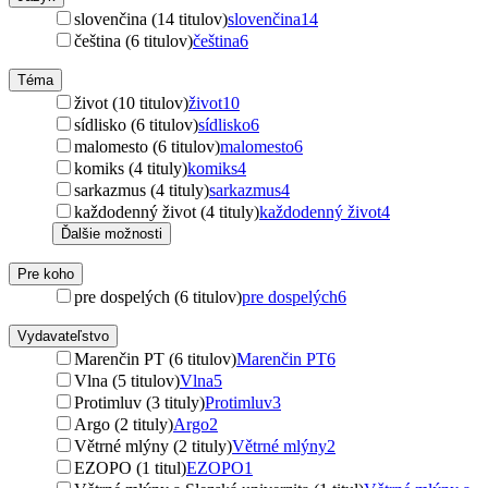
slovenčina (14 titulov)
slovenčina
14
čeština (6 titulov)
čeština
6
Téma
život (10 titulov)
život
10
sídlisko (6 titulov)
sídlisko
6
malomesto (6 titulov)
malomesto
6
komiks (4 tituly)
komiks
4
sarkazmus (4 tituly)
sarkazmus
4
každodenný život (4 tituly)
každodenný život
4
Ďalšie možnosti
Pre koho
pre dospelých (6 titulov)
pre dospelých
6
Vydavateľstvo
Marenčin PT (6 titulov)
Marenčin PT
6
Vlna (5 titulov)
Vlna
5
Protimluv (3 tituly)
Protimluv
3
Argo (2 tituly)
Argo
2
Větrné mlýny (2 tituly)
Větrné mlýny
2
EZOPO (1 titul)
EZOPO
1