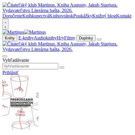
Doručenie
Kníhkupectvá
Knihovrátok
Poukážky
Knižný blog
Kontakt
E-knihy
Audioknihy
Hry
Filmy
Knihy
Doplnky
Vyhľadávanie
Prihlásiť