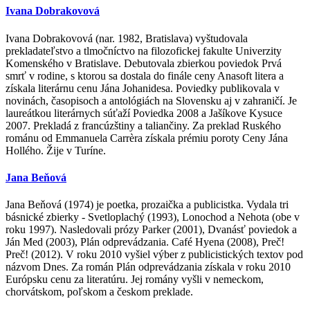
Ivana Dobrakovová
Ivana Dobrakovová (nar. 1982, Bratislava) vyštudovala
prekladateľstvo a tlmočníctvo na filozofickej fakulte Univerzity
Komenského v Bratislave. Debutovala zbierkou poviedok Prvá
smrť v rodine, s ktorou sa dostala do finále ceny Anasoft litera a
získala literárnu cenu Jána Johanidesa. Poviedky publikovala v
novinách, časopisoch a antológiách na Slovensku aj v zahraničí. Je
laureátkou literárnych súťaží Poviedka 2008 a Jašíkove Kysuce
2007. Prekladá z francúzštiny a taliančiny. Za preklad Ruského
románu od Emmanuela Carrèra získala prémiu poroty Ceny Jána
Hollého. Žije v Turíne.
Jana Beňová
Jana Beňová (1974) je poetka, prozaička a publicistka. Vydala tri
básnické zbierky - Svetloplachý (1993), Lonochod a Nehota (obe v
roku 1997). Nasledovali prózy Parker (2001), Dvanásť poviedok a
Ján Med (2003), Plán odprevádzania. Café Hyena (2008), Preč!
Preč! (2012). V roku 2010 vyšiel výber z publicistických textov pod
názvom Dnes. Za román Plán odprevádzania získala v roku 2010
Európsku cenu za literatúru. Jej romány vyšli v nemeckom,
chorvátskom, poľskom a českom preklade.