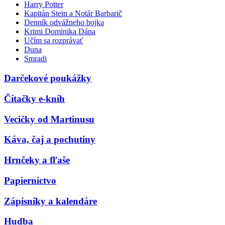
Harry Potter
Kapitán Stein a Notár Barbarič
Denník odvážneho bojka
Krimi Dominika Dána
Učím sa rozprávať
Duna
Smradi
Darčekové poukážky
Čítačky e-kníh
Vecičky od Martinusu
Káva, čaj a pochutiny
Hrnčeky a fľaše
Papiernictvo
Zápisníky a kalendáre
Hudba