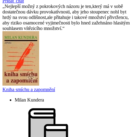
Pridať citát
Nejlepší možný z pokrokových názoru je ten,který má v sobě
dostatečnou dávku provokatívnosti, aby jeho stoupenec nohl byt
hrdý na svou odlišnost,ale přitahuje i takové množství přivržencu,
aby riziko osamocené vyjimečnosti bylo hned zažehnáno hlasitým
souhlasem vítězicího množství.
Kniha smíchu a zapomnění
Milan Kundera