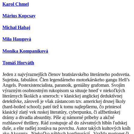
Karol Chmel
Márius Kopcsay
Michal Habaj
Mila Haugová
Monika Kompaníková
Tomáš Horváth
Jeden z najvýraznejších členov bratislavského literárneho podsvetia.
Sujetista, fabulátor. Člen legendárneho motorkárskeho gangu Hell’s
Angels. Postexistencialista, paranoik, geniálny grafoman. Svojím
výrazným osobnostným rukopisom sa situuje hneď v niekoľkých
literárnych školách a smeroch: v klasickej anglickej deduktívnej
detektívke, zároveň je však zástancom tzv. americkej drsnej školy
(hard-boiled school); patrí tiež k tomu najlepšiemu, čo priniesol
klasický zlatý vek ruskej literatúry, cyberpunku, či alžbetínskej
drámy a divadla absurdity. Píše aj námorné príbehy a akčné
rozhlasové thrillery. Rád zostupuje až do závratných hlbín ľudskej
duše, a ešte radšej zostáva na povrchu. Autor takých kultových kníh
ako Akozmia , Niekoľko náhlych konfigurácií , Vražda marionet či