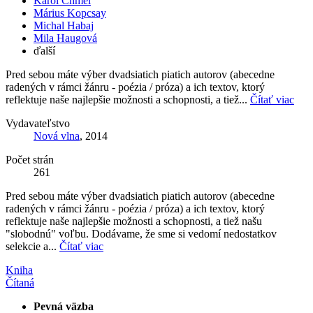
Karol Chmel
Márius Kopcsay
Michal Habaj
Mila Haugová
ďalší
Pred sebou máte výber dvadsiatich piatich autorov (abecedne
radených v rámci žánru - poézia / próza) a ich textov, ktorý
reflektuje naše najlepšie možnosti a schopnosti, a tiež...
Čítať viac
Vydavateľstvo
Nová vlna
, 2014
Počet strán
261
Pred sebou máte výber dvadsiatich piatich autorov (abecedne
radených v rámci žánru - poézia / próza) a ich textov, ktorý
reflektuje naše najlepšie možnosti a schopnosti, a tiež našu
"slobodnú" voľbu. Dodávame, že sme si vedomí nedostatkov
selekcie a...
Čítať viac
Kniha
Čítaná
Pevná väzba