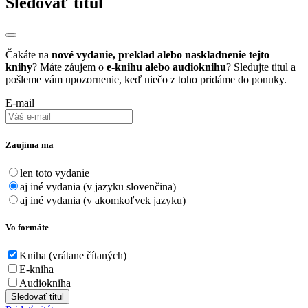
Sledovať titul
Čakáte na
nové vydanie, preklad alebo naskladnenie tejto
knihy
? Máte záujem o
e-knihu alebo audioknihu
? Sledujte titul a
pošleme vám upozornenie, keď niečo z toho pridáme do ponuky.
E-mail
Zaujíma ma
len toto vydanie
aj iné vydania (v jazyku slovenčina)
aj iné vydania (v akomkoľvek jazyku)
Vo formáte
Kniha (vrátane čítaných)
E-kniha
Audiokniha
Sledovať titul