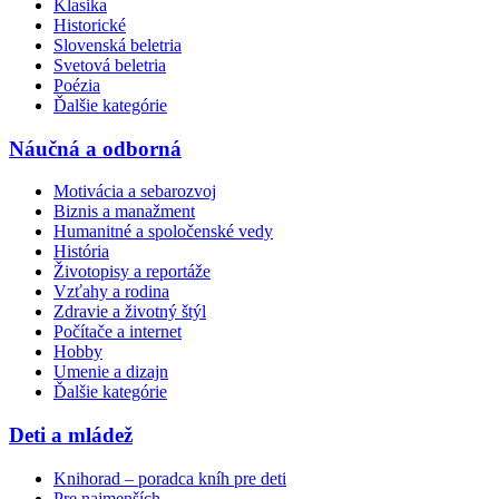
Klasika
Historické
Slovenská beletria
Svetová beletria
Poézia
Ďalšie kategórie
Náučná a odborná
Motivácia a sebarozvoj
Biznis a manažment
Humanitné a spoločenské vedy
História
Životopisy a reportáže
Vzťahy a rodina
Zdravie a životný štýl
Počítače a internet
Hobby
Umenie a dizajn
Ďalšie kategórie
Deti a mládež
Knihorad – poradca kníh pre deti
Pre najmenších