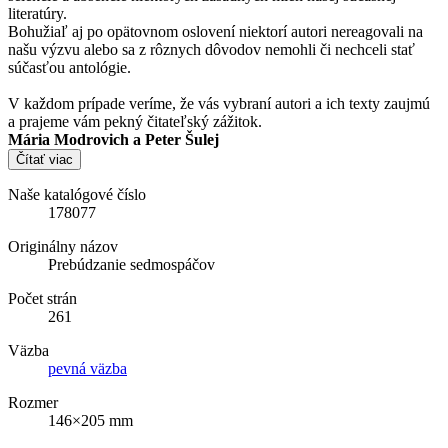
literatúry.
Bohužiaľ aj po opätovnom oslovení niektorí autori nereagovali na
našu výzvu alebo sa z rôznych dôvodov nemohli či nechceli stať
súčasťou antológie.
V každom prípade veríme, že vás vybraní autori a ich texty zaujmú
a prajeme vám pekný čitateľský zážitok.
Mária Modrovich a Peter Šulej
Čítať viac
Naše katalógové číslo
178077
Originálny názov
Prebúdzanie sedmospáčov
Počet strán
261
Väzba
pevná väzba
Rozmer
146×205 mm