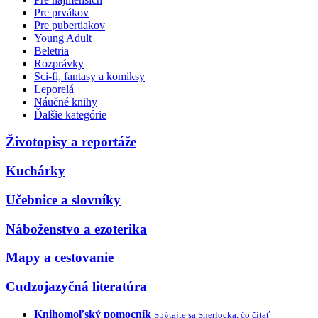
Pre prvákov
Pre pubertiakov
Young Adult
Beletria
Rozprávky
Sci-fi, fantasy a komiksy
Leporelá
Náučné knihy
Ďalšie kategórie
Životopisy a reportáže
Kuchárky
Učebnice a slovníky
Náboženstvo a ezoterika
Mapy a cestovanie
Cudzojazyčná literatúra
Knihomoľský pomocník
Spýtajte sa Sherlocka, čo čítať