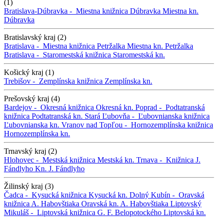
(1)
Bratislava-Dúbravka -
Miestna knižnica Dúbravka
Miestna kn.
Dúbravka
Bratislavský kraj (2)
Bratislava -
Miestna knižnica Petržalka
Miestna kn. Petržalka
Bratislava -
Staromestská knižnica
Staromestská kn.
Košický kraj (1)
Trebišov -
Zemplínska knižnica
Zemplínska kn.
Prešovský kraj (4)
Bardejov -
Okresná knižnica
Okresná kn.
Poprad -
Podtatranská
knižnica
Podtatranská kn.
Stará Ľubovňa -
Ľubovnianska knižnica
Ľubovnianska kn.
Vranov nad Topľou -
Hornozemplínska knižnica
Hornozemplínska kn.
Trnavský kraj (2)
Hlohovec -
Mestská knižnica
Mestská kn.
Trnava -
Knižnica J.
Fándlyho
Kn. J. Fándlyho
Žilinský kraj (3)
Čadca -
Kysucká knižnica
Kysucká kn.
Dolný Kubín -
Oravská
knižnica A. Habovštiaka
Oravská kn. A. Habovštiaka
Liptovský
Mikuláš -
Liptovská knižnica G. F. Belopotockého
Liptovská kn.