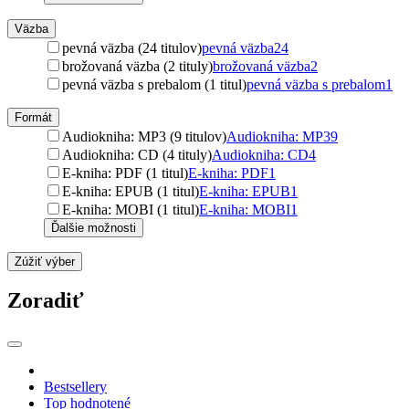
Väzba
pevná väzba (24 titulov)
pevná väzba
24
brožovaná väzba (2 tituly)
brožovaná väzba
2
pevná väzba s prebalom (1 titul)
pevná väzba s prebalom
1
Formát
Audiokniha: MP3 (9 titulov)
Audiokniha: MP3
9
Audiokniha: CD (4 tituly)
Audiokniha: CD
4
E-kniha: PDF (1 titul)
E-kniha: PDF
1
E-kniha: EPUB (1 titul)
E-kniha: EPUB
1
E-kniha: MOBI (1 titul)
E-kniha: MOBI
1
Ďalšie možnosti
Zúžiť výber
Zoradiť
Bestsellery
Top hodnotené