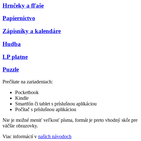
Hrnčeky a fľaše
Papiernictvo
Zápisníky a kalendáre
Hudba
LP platne
Puzzle
Prečítate na zariadeniach:
Pocketbook
Kindle
Smartfón či tablet s príslušnou aplikáciou
Počítač s príslušnou aplikáciou
Nie je možné meniť veľkosť písma, formát je preto vhodný skôr pre
väčšie obrazovky.
Viac informácií v
našich návodoch