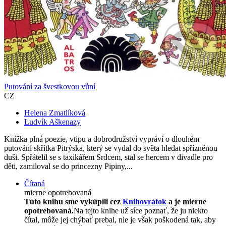
Putování za švestkovou vůní
CZ
Helena Zmatlíková
Ludvík Aškenazy
Knížka plná poezie, vtipu a dobrodružství vypráví o dlouhém
putování skřítka Pitrýska, který se vydal do světa hledat spřízněnou
duši. Spřátelil se s taxikářem Srdcem, stal se hercem v divadle pro
děti, zamiloval se do princezny Pipiny,...
Čítaná
mierne opotrebovaná
Túto knihu sme vykúpili cez
Knihovrátok
a je mierne
opotrebovaná.
Na tejto knihe už síce poznať, že ju niekto
čítal, môže jej chýbať prebal, nie je však poškodená tak, aby