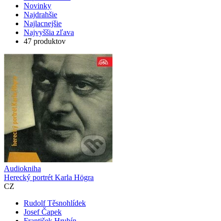
Novinky
Najdrahšie
Najlacnejšie
Najvyššia zľava
47 produktov
Audiokniha
Herecký portrét Karla Högra
CZ
Rudolf Těsnohlídek
Josef Čapek
František Hrubín