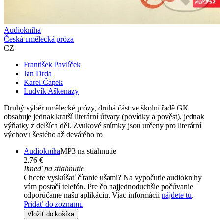
Audiokniha
Česká umělecká próza
CZ
František Pavlíček
Jan Drda
Karel Čapek
Ludvík Aškenazy
Druhý výběr umělecké prózy, druhá část ve školní řadě GK
obsahuje jednak kratší literární útvary (povídky a pověst), jednak
výňatky z delších děl. Zvukové snímky jsou určeny pro literární
výchovu šestého až devátého ro
Audiokniha
MP3 na stiahnutie
2,76 €
Ihneď na stiahnutie
Chcete vyskúšať čítanie ušami? Na vypočutie audioknihy
vám postačí telefón. Pre čo najjednoduchšie počúvanie
odporúčame našu aplikáciu. Viac informácii
nájdete tu
.
Pridať do zoznamu
Vložiť do košíka