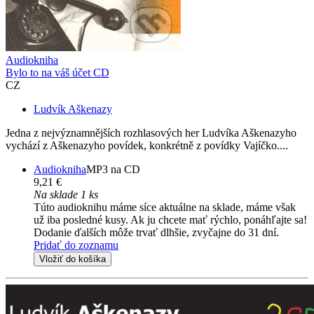
Audiokniha
Bylo to na váš účet CD
CZ
Ludvík Aškenazy
Jedna z nejvýznamnějších rozhlasových her Ludvíka Aškenazyho
vychází z Aškenazyho povídek, konkrétně z povídky Vajíčko....
Audiokniha
MP3 na CD
9,21 €
Na sklade 1 ks
Túto audioknihu máme síce aktuálne na sklade, máme však
už iba posledné kusy. Ak ju chcete mať rýchlo, ponáhľajte sa!
Dodanie ďalších môže trvať dlhšie, zvyčajne do 31 dní.
Pridať do zoznamu
Vložiť do košíka