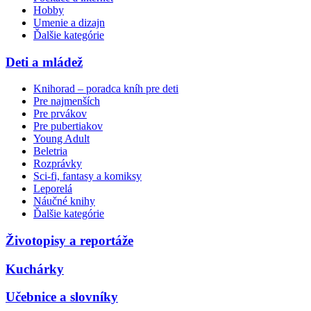
Hobby
Umenie a dizajn
Ďalšie kategórie
Deti a mládež
Knihorad – poradca kníh pre deti
Pre najmenších
Pre prvákov
Pre pubertiakov
Young Adult
Beletria
Rozprávky
Sci-fi, fantasy a komiksy
Leporelá
Náučné knihy
Ďalšie kategórie
Životopisy a reportáže
Kuchárky
Učebnice a slovníky