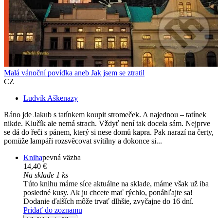
Malá vánoční povídka aneb Jak jsem se ztratil
CZ
Ludvík Aškenazy
Ráno jde Jakub s tatínkem koupit stromeček. A najednou – tatínek
nikde. Klučík ale nemá strach. Vždyť není tak docela sám. Nejprve
se dá do řeči s pánem, který si nese domů kapra. Pak narazí na čerty,
pomůže lampáři rozsvěcovat svítilny a dokonce si...
Kniha
pevná väzba
14,40 €
Na sklade 1 ks
Túto knihu máme síce aktuálne na sklade, máme však už iba
posledné kusy. Ak ju chcete mať rýchlo, ponáhľajte sa!
Dodanie ďalších môže trvať dlhšie, zvyčajne do 16 dní.
Pridať do zoznamu