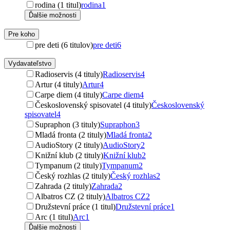
rodina (1 titul)
rodina
1
Ďalšie možnosti
Pre koho
pre deti (6 titulov)
pre deti
6
Vydavateľstvo
Radioservis (4 tituly)
Radioservis
4
Artur (4 tituly)
Artur
4
Carpe diem (4 tituly)
Carpe diem
4
Československý spisovatel (4 tituly)
Československý
spisovatel
4
Supraphon (3 tituly)
Supraphon
3
Mladá fronta (2 tituly)
Mladá fronta
2
AudioStory (2 tituly)
AudioStory
2
Knižní klub (2 tituly)
Knižní klub
2
Tympanum (2 tituly)
Tympanum
2
Český rozhlas (2 tituly)
Český rozhlas
2
Zahrada (2 tituly)
Zahrada
2
Albatros CZ (2 tituly)
Albatros CZ
2
Družstevní práce (1 titul)
Družstevní práce
1
Arc (1 titul)
Arc
1
Ďalšie možnosti