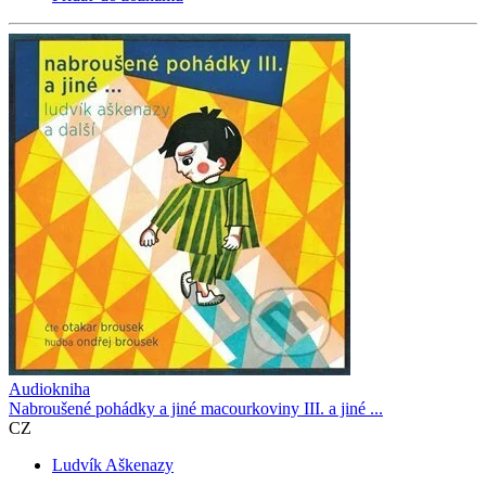
Audiokniha
Nabroušené pohádky a jiné macourkoviny III. a jiné ...
CZ
Ludvík Aškenazy