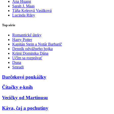
Ana Huang
Sarah J. Maas
Táňa Keleová Vasilková
Lucinda Riley
Top série
Romantické úteky
Harry Potter
Kapitán Stein a Notár Barbarič
Denník odvážneho bojka
Krimi Dominika Dána
Učím sa rozprávať
Duna
Smradi
Darčekové poukážky
Čítačky e-kníh
Vecičky od Martinusu
Káva, čaj a pochutiny