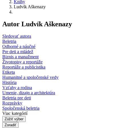
Knihy
Ludvík Aškenazy
Autor Ludvík Aškenazy
Sledovať autora
Beletria
Odborné a náučné
Pre deti a mládež
Biznis a manažment
Životopisy a reportáže
Reportáže a publicistika
Etiketa
Humanitné a spoločenské vedy
História
Vzťahy a rodina
Umenie, dizajn a architektúra
Beletria pre deti
Rozprávky
Spoločenská beletria
Viac kategórií
Zúžiť výber
Zoradiť