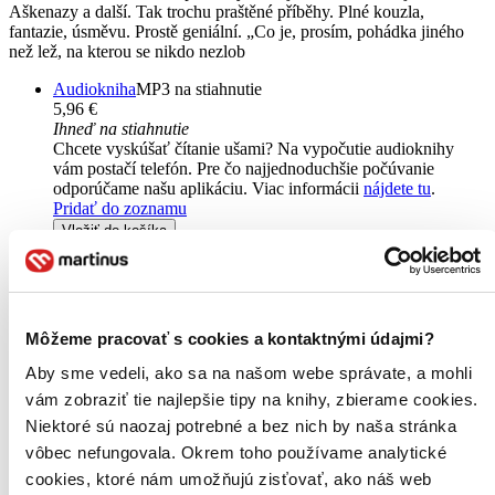
Aškenazy a další. Tak trochu praštěné příběhy. Plné kouzla,
fantazie, úsměvu. Prostě geniální. „Co je, prosím, pohádka jiného
než lež, na kterou se nikdo nezlob
Audiokniha
MP3 na stiahnutie
5,96 €
Ihneď na stiahnutie
Chcete vyskúšať čítanie ušami? Na vypočutie audioknihy
vám postačí telefón. Pre čo najjednoduchšie počúvanie
odporúčame našu aplikáciu. Viac informácii
nájdete tu
.
Pridať do zoznamu
Vložiť do košíka
Môžeme pracovať s cookies a kontaktnými údajmi?
Aby sme vedeli, ako sa na našom webe správate, a mohli
vám zobraziť tie najlepšie tipy na knihy, zbierame cookies.
Niektoré sú naozaj potrebné a bez nich by naša stránka
vôbec nefungovala. Okrem toho používame analytické
cookies, ktoré nám umožňujú zisťovať, ako náš web