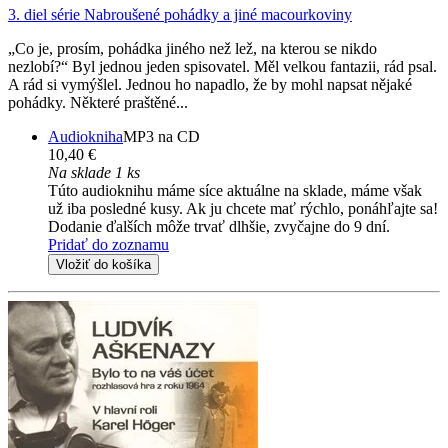
3. diel série
Nabroušené pohádky a jiné macourkoviny
„Co je, prosím, pohádka jiného než lež, na kterou se nikdo
nezlobí?“ Byl jednou jeden spisovatel. Měl velkou fantazii, rád psal.
A rád si vymýšlel. Jednou ho napadlo, že by mohl napsat nějaké
pohádky. Některé praštěné...
Audiokniha
MP3 na CD
10,40 €
Na sklade 1 ks
Túto audioknihu máme síce aktuálne na sklade, máme však
už iba posledné kusy. Ak ju chcete mať rýchlo, ponáhľajte sa!
Dodanie ďalších môže trvať dlhšie, zvyčajne do 9 dní.
Pridať do zoznamu
Vložiť do košíka