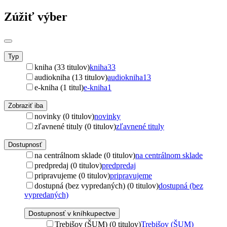
Zúžiť výber
Typ
kniha (33 titulov)
kniha
33
audiokniha (13 titulov)
audiokniha
13
e-kniha (1 titul)
e-kniha
1
Zobraziť iba
novinky (0 titulov)
novinky
zľavnené tituly (0 titulov)
zľavnené tituly
Dostupnosť
na centrálnom sklade (0 titulov)
na centrálnom sklade
predpredaj (0 titulov)
predpredaj
pripravujeme (0 titulov)
pripravujeme
dostupná (bez vypredaných) (0 titulov)
dostupná (bez
vypredaných)
Dostupnosť v kníhkupectve
Trebišov (ŠUM) (0 titulov)
Trebišov (ŠUM)