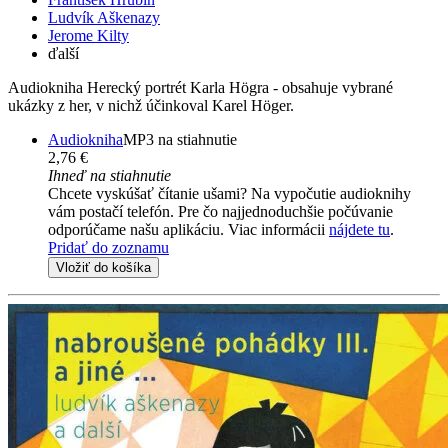
Ludvík Aškenazy
Jerome Kilty
ďalší
Audiokniha Herecký portrét Karla Högra - obsahuje vybrané
ukázky z her, v nichž účinkoval Karel Höger.
Audiokniha
MP3 na stiahnutie
2,76 €
Ihneď na stiahnutie
Chcete vyskúšať čítanie ušami? Na vypočutie audioknihy
vám postačí telefón. Pre čo najjednoduchšie počúvanie
odporúčame našu aplikáciu. Viac informácii
nájdete tu
.
Pridať do zoznamu
Vložiť do košíka