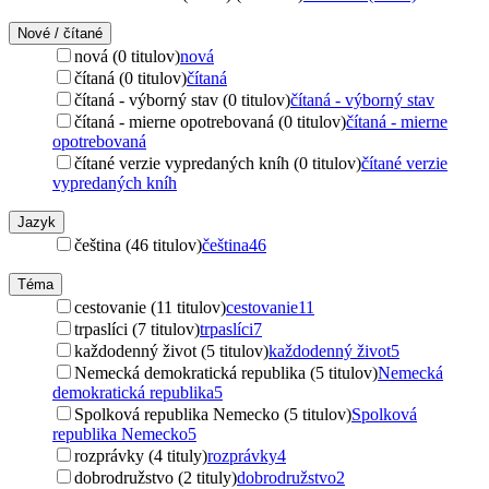
Nové / čítané
nová (0 titulov)
nová
čítaná (0 titulov)
čítaná
čítaná - výborný stav (0 titulov)
čítaná - výborný stav
čítaná - mierne opotrebovaná (0 titulov)
čítaná - mierne
opotrebovaná
čítané verzie vypredaných kníh (0 titulov)
čítané verzie
vypredaných kníh
Jazyk
čeština (46 titulov)
čeština
46
Téma
cestovanie (11 titulov)
cestovanie
11
trpaslíci (7 titulov)
trpaslíci
7
každodenný život (5 titulov)
každodenný život
5
Nemecká demokratická republika (5 titulov)
Nemecká
demokratická republika
5
Spolková republika Nemecko (5 titulov)
Spolková
republika Nemecko
5
rozprávky (4 tituly)
rozprávky
4
dobrodružstvo (2 tituly)
dobrodružstvo
2