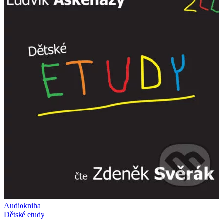
Audiokniha
Dětské etudy