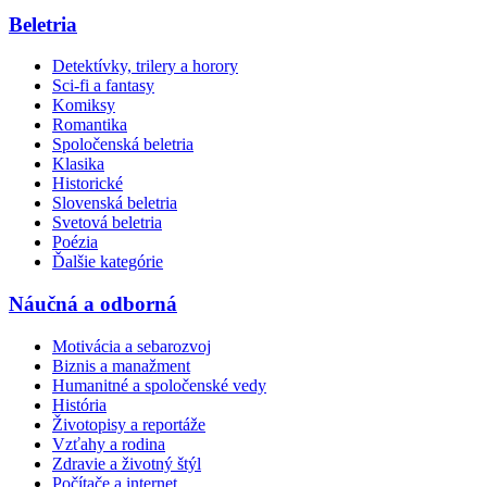
Beletria
Detektívky, trilery a horory
Sci-fi a fantasy
Komiksy
Romantika
Spoločenská beletria
Klasika
Historické
Slovenská beletria
Svetová beletria
Poézia
Ďalšie kategórie
Náučná a odborná
Motivácia a sebarozvoj
Biznis a manažment
Humanitné a spoločenské vedy
História
Životopisy a reportáže
Vzťahy a rodina
Zdravie a životný štýl
Počítače a internet