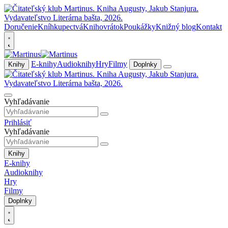
Doručenie
Kníhkupectvá
Knihovrátok
Poukážky
Knižný blog
Kontakt
E-knihy
Audioknihy
Hry
Filmy
Knihy
Doplnky
Vyhľadávanie
Prihlásiť
Vyhľadávanie
Knihy
E-knihy
Audioknihy
Hry
Filmy
Doplnky