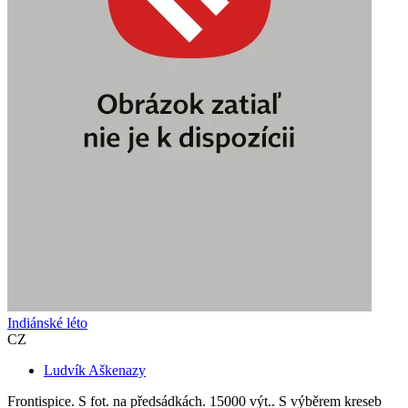
Indiánské léto
CZ
Ludvík Aškenazy
Frontispice. S fot. na předsádkách. 15000 výt.. S výběrem kreseb