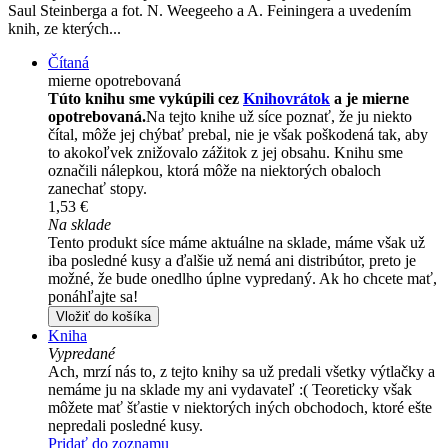
Saul Steinberga a fot. N. Weegeeho a A. Feiningera a uvedením
knih, ze kterých...
Čítaná
mierne opotrebovaná
Túto knihu sme vykúpili cez
Knihovrátok
a je mierne
opotrebovaná.
Na tejto knihe už síce poznať, že ju niekto
čítal, môže jej chýbať prebal, nie je však poškodená tak, aby
to akokoľvek znižovalo zážitok z jej obsahu. Knihu sme
označili nálepkou, ktorá môže na niektorých obaloch
zanechať stopy.
1,53 €
Na sklade
Tento produkt síce máme aktuálne na sklade, máme však už
iba posledné kusy a ďalšie už nemá ani distribútor, preto je
možné, že bude onedlho úplne vypredaný. Ak ho chcete mať,
ponáhľajte sa!
Vložiť do košíka
Kniha
Vypredané
Ach, mrzí nás to, z tejto knihy sa už predali všetky výtlačky a
nemáme ju na sklade my ani vydavateľ :( Teoreticky však
môžete mať šťastie v niektorých iných obchodoch, ktoré ešte
nepredali posledné kusy.
Pridať do zoznamu