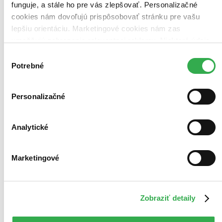
funguje, a stále ho pre vás zlepšovať. Personalizačné
cookies nám dovoľujú prispôsobovať stránku pre vašu
lepšiu orientáciu. Marketingové cookies nám zas
umožňujú zobrazenie relevantnej reklamy. Niektoré údaje
zdieľame aj s tretími stranami. Veľmi by nám pomohlo,
Výber
keby sme mohli používať všetky tieto cookies. Ďakujeme!
Potrebné
súhlasu
Personalizačné
Analytické
Marketingové
Zobraziť detaily
Německé jaro
CZ