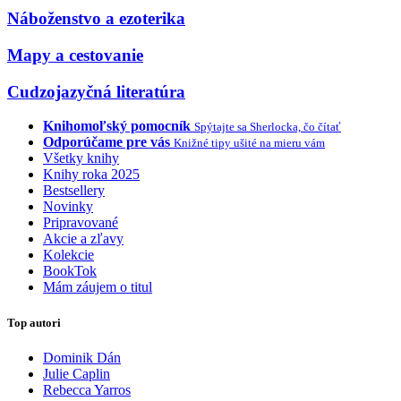
Náboženstvo a ezoterika
Mapy a cestovanie
Cudzojazyčná literatúra
Knihomoľský pomocník
Spýtajte sa Sherlocka, čo čítať
Odporúčame pre vás
Knižné tipy ušité na mieru vám
Všetky knihy
Knihy roka 2025
Bestsellery
Novinky
Pripravované
Akcie a zľavy
Kolekcie
BookTok
Mám záujem o titul
Top autori
Dominik Dán
Julie Caplin
Rebecca Yarros