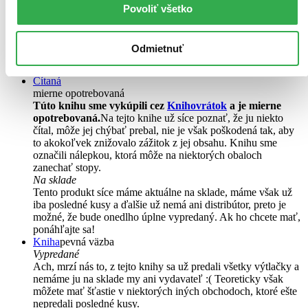
Povoliť všetko
Ludvík Aškenazy
Dvě desítky reportáží z NDR ukazujících růst nového
demokratického Německa, v konfrontaci se životem v západ.
Odmietnuť
pásmech. Mnoho pozornosti věnuje L.A...
Čítaná
mierne opotrebovaná
Túto knihu sme vykúpili cez
Knihovrátok
a je mierne
opotrebovaná.
Na tejto knihe už síce poznať, že ju niekto
čítal, môže jej chýbať prebal, nie je však poškodená tak, aby
to akokoľvek znižovalo zážitok z jej obsahu. Knihu sme
označili nálepkou, ktorá môže na niektorých obaloch
zanechať stopy.
Na sklade
Tento produkt síce máme aktuálne na sklade, máme však už
iba posledné kusy a ďalšie už nemá ani distribútor, preto je
možné, že bude onedlho úplne vypredaný. Ak ho chcete mať,
ponáhľajte sa!
Kniha
pevná väzba
Vypredané
Ach, mrzí nás to, z tejto knihy sa už predali všetky výtlačky a
nemáme ju na sklade my ani vydavateľ :( Teoreticky však
môžete mať šťastie v niektorých iných obchodoch, ktoré ešte
nepredali posledné kusy.