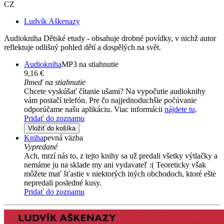
CZ
Ludvík Aškenazy
Audiokniha Dětské etudy - obsahuje drobné povídky, v nichž autor
reflektuje odlišný pohled dětí a dospělých na svět.
Audiokniha
MP3 na stiahnutie
9,16 €
Ihneď na stiahnutie
Chcete vyskúšať čítanie ušami? Na vypočutie audioknihy
vám postačí telefón. Pre čo najjednoduchšie počúvanie
odporúčame našu aplikáciu. Viac informácii
nájdete tu
.
Pridať do zoznamu
Vložiť do košíka
Kniha
pevná väzba
Vypredané
Ach, mrzí nás to, z tejto knihy sa už predali všetky výtlačky a
nemáme ju na sklade my ani vydavateľ :( Teoreticky však
môžete mať šťastie v niektorých iných obchodoch, ktoré ešte
nepredali posledné kusy.
Pridať do zoznamu