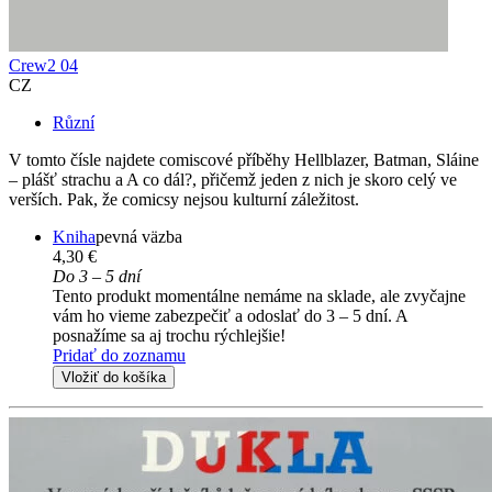
Crew2 04
CZ
Různí
V tomto čísle najdete comiscové příběhy Hellblazer, Batman, Sláine
– plášť strachu a A co dál?, přičemž jeden z nich je skoro celý ve
verších. Pak, že comicsy nejsou kulturní záležitost.
Kniha
pevná väzba
4,30 €
Do 3 – 5 dní
Tento produkt momentálne nemáme na sklade, ale zvyčajne
vám ho vieme zabezpečiť a odoslať do 3 – 5 dní. A
posnažíme sa aj trochu rýchlejšie!
Pridať do zoznamu
Vložiť do košíka