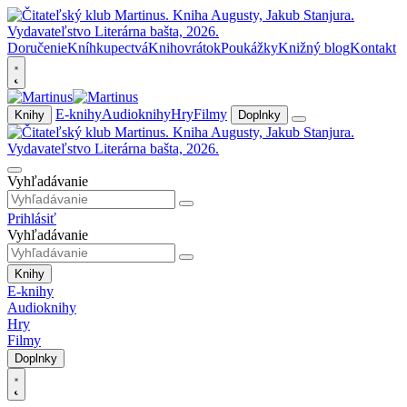
Doručenie
Kníhkupectvá
Knihovrátok
Poukážky
Knižný blog
Kontakt
E-knihy
Audioknihy
Hry
Filmy
Knihy
Doplnky
Vyhľadávanie
Prihlásiť
Vyhľadávanie
Knihy
E-knihy
Audioknihy
Hry
Filmy
Doplnky