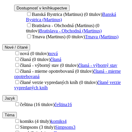
Dostupnosť v kníhkupectve
Banská Bystrica (Martinus) (0 titulov)
Banská
Bystrica (Martinus)
Bratislava - Obchodná (Martinus) (0
titulov)
Bratislava - Obchodná (Martinus)
Trnava (Martinus) (0 titulov)
Trnava (Martinus)
Nové / čítané
nová (0 titulov)
nová
čítaná (0 titulov)
čítaná
čítaná - výborný stav (0 titulov)
čítaná - výborný stav
čítaná - mierne opotrebovaná (0 titulov)
čítaná - mierne
opotrebovaná
čítané verzie vypredaných kníh (0 titulov)
čítané verzie
vypredaných kníh
Jazyk
čeština (16 titulov)
čeština
16
Téma
komiks (4 tituly)
komiks
4
Simpsons (3 tituly)
Simpsons
3