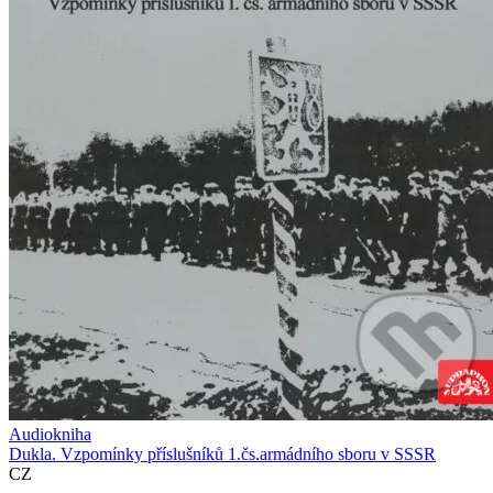
Audiokniha
Dukla. Vzpomínky příslušníků 1.čs.armádního sboru v SSSR
CZ