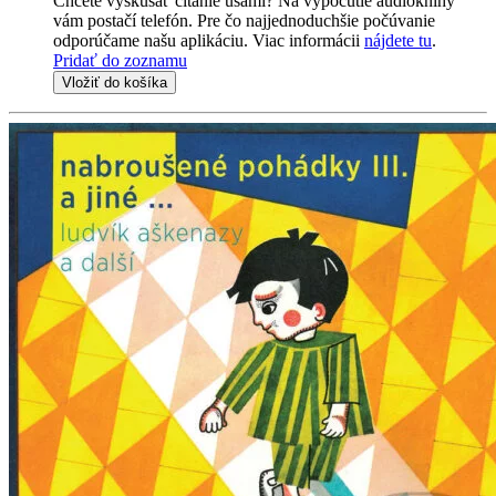
Chcete vyskúšať čítanie ušami? Na vypočutie audioknihy
vám postačí telefón. Pre čo najjednoduchšie počúvanie
odporúčame našu aplikáciu. Viac informácii
nájdete tu
.
Pridať do zoznamu
Vložiť do košíka