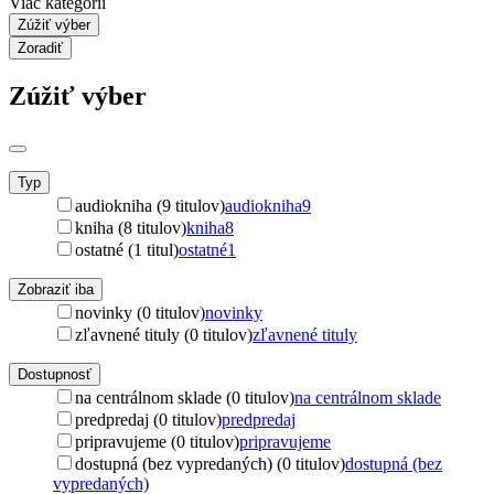
Viac kategórií
Zúžiť výber
Zoradiť
Zúžiť výber
Typ
audiokniha (9 titulov)
audiokniha
9
kniha (8 titulov)
kniha
8
ostatné (1 titul)
ostatné
1
Zobraziť iba
novinky (0 titulov)
novinky
zľavnené tituly (0 titulov)
zľavnené tituly
Dostupnosť
na centrálnom sklade (0 titulov)
na centrálnom sklade
predpredaj (0 titulov)
predpredaj
pripravujeme (0 titulov)
pripravujeme
dostupná (bez vypredaných) (0 titulov)
dostupná (bez
vypredaných)