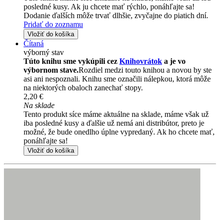
posledné kusy. Ak ju chcete mať rýchlo, ponáhľajte sa!
Dodanie ďalších môže trvať dlhšie, zvyčajne do piatich dní.
Pridať do zoznamu
Vložiť do košíka
Čítaná
výborný stav
Túto knihu sme vykúpili cez
Knihovrátok
a je vo
výbornom stave.
Rozdiel medzi touto knihou a novou by ste
asi ani nespoznali. Knihu sme označili nálepkou, ktorá môže
na niektorých obaloch zanechať stopy.
2,20 €
Na sklade
Tento produkt síce máme aktuálne na sklade, máme však už
iba posledné kusy a ďalšie už nemá ani distribútor, preto je
možné, že bude onedlho úplne vypredaný. Ak ho chcete mať,
ponáhľajte sa!
Vložiť do košíka