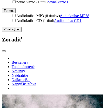
pevná väzba (1 titul)
pevná väzba
1
Formát
Audiokniha: MP3 (8 titulov)
Audiokniha: MP3
8
Audiokniha: CD (1 titul)
Audiokniha: CD
1
Zúžiť výber
Zoradiť
Bestsellery
Top hodnotené
Novinky
Najdrahšie
Najlacnejšie
Najvyššia zľava