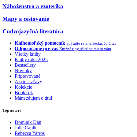
Náboženstvo a ezoterika
Mapy a cestovanie
Cudzojazyčná literatúra
Knihomoľský pomocník
Spýtajte sa Sherlocka, čo čítať
Odporúčame pre vás
Knižné tipy ušité na mieru vám
Všetky knihy
Knihy roka 2025
Bestsellery
Novinky
Pripravované
Akcie a zľavy
Kolekcie
BookTok
Mám záujem o titul
Top autori
Dominik Dán
Julie Caplin
Rebecca Yarros