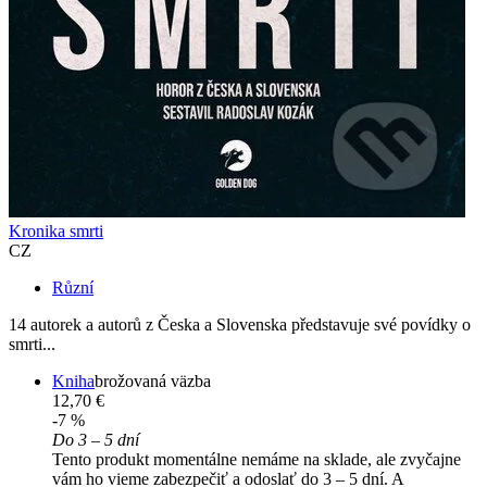
Kronika smrti
CZ
Různí
14 autorek a autorů z Česka a Slovenska představuje své povídky o
smrti...
Kniha
brožovaná väzba
12,70 €
-7 %
Do 3 – 5 dní
Tento produkt momentálne nemáme na sklade, ale zvyčajne
vám ho vieme zabezpečiť a odoslať do 3 – 5 dní. A