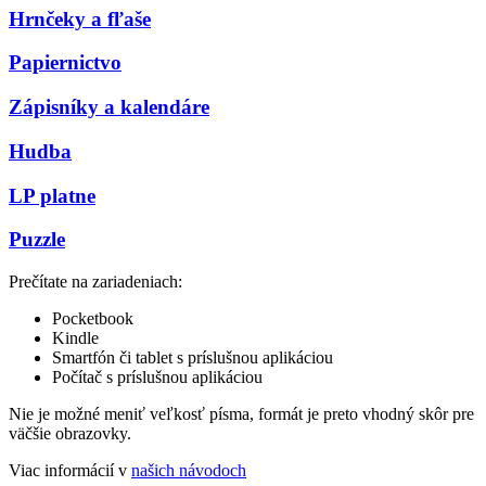
Hrnčeky a fľaše
Papiernictvo
Zápisníky a kalendáre
Hudba
LP platne
Puzzle
Prečítate na zariadeniach:
Pocketbook
Kindle
Smartfón či tablet s príslušnou aplikáciou
Počítač s príslušnou aplikáciou
Nie je možné meniť veľkosť písma, formát je preto vhodný skôr pre
väčšie obrazovky.
Viac informácií v
našich návodoch