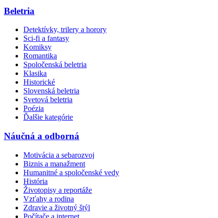
Beletria
Detektívky, trilery a horory
Sci-fi a fantasy
Komiksy
Romantika
Spoločenská beletria
Klasika
Historické
Slovenská beletria
Svetová beletria
Poézia
Ďalšie kategórie
Náučná a odborná
Motivácia a sebarozvoj
Biznis a manažment
Humanitné a spoločenské vedy
História
Životopisy a reportáže
Vzťahy a rodina
Zdravie a životný štýl
Počítače a internet