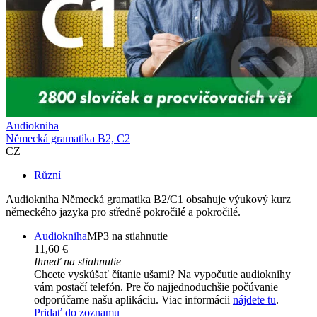
Audiokniha
Německá gramatika B2, C2
CZ
Různí
Audiokniha Německá gramatika B2/C1 obsahuje výukový kurz
německého jazyka pro středně pokročilé a pokročilé.
Audiokniha
MP3 na stiahnutie
11,60 €
Ihneď na stiahnutie
Chcete vyskúšať čítanie ušami? Na vypočutie audioknihy
vám postačí telefón. Pre čo najjednoduchšie počúvanie
odporúčame našu aplikáciu. Viac informácii
nájdete tu
.
Pridať do zoznamu