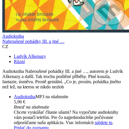
Audiokniha
Nabroušené pohádky III. a jiné …
CZ
Ludvík Aškenazy
Různí
Audiokniha Nabroušené pohádky III. a jiné …, autorem je Ludvík
Aškenazy a další. Tak trochu praštěné příběhy. Plné kouzla,
fantazie, úsměvu. Prostě geniální. „Co je, prosím, pohádka jiného
než lež, na kterou se nikdo nezlob
Audiokniha
MP3 na stiahnutie
5,96 €
Ihneď na stiahnutie
Chcete vyskúšať čítanie ušami? Na vypočutie audioknihy
vám postačí telefón. Pre čo najjednoduchšie počúvanie
odporúčame našu aplikáciu. Viac informácii
nájdete tu
.
Pridať do zoznamu