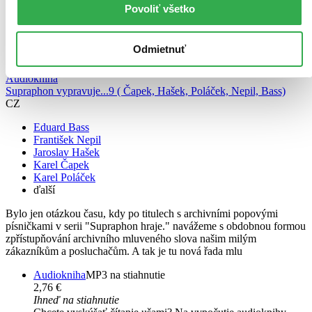
Povoliť všetko
Odmietnuť
Audiokniha
Supraphon vypravuje...9 ( Čapek, Hašek, Poláček, Nepil, Bass)
CZ
Eduard Bass
František Nepil
Jaroslav Hašek
Karel Čapek
Karel Poláček
ďalší
Bylo jen otázkou času, kdy po titulech s archivními popovými
písničkami v serii "Supraphon hraje." navážeme s obdobnou formou
zpřístupňování archivního mluveného slova našim milým
zákazníkům a posluchačům. A tak je tu nová řada mlu
Audiokniha
MP3 na stiahnutie
2,76 €
Ihneď na stiahnutie