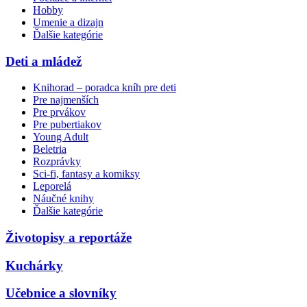
Hobby
Umenie a dizajn
Ďalšie kategórie
Deti a mládež
Knihorad – poradca kníh pre deti
Pre najmenších
Pre prvákov
Pre pubertiakov
Young Adult
Beletria
Rozprávky
Sci-fi, fantasy a komiksy
Leporelá
Náučné knihy
Ďalšie kategórie
Životopisy a reportáže
Kuchárky
Učebnice a slovníky