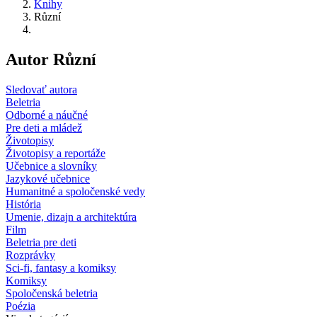
Knihy
Různí
Autor Různí
Sledovať autora
Beletria
Odborné a náučné
Pre deti a mládež
Životopisy
Životopisy a reportáže
Učebnice a slovníky
Jazykové učebnice
Humanitné a spoločenské vedy
História
Umenie, dizajn a architektúra
Film
Beletria pre deti
Rozprávky
Sci-fi, fantasy a komiksy
Komiksy
Spoločenská beletria
Poézia