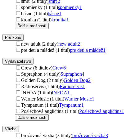
smrť (2 tituly)
smrť
2
spomienky (1 titul)
spomienky
1
básne (1 titul)
básne
1
kronika (1 titul)
kronika
1
Ďalšie možnosti
Pre koho
new adult (2 tituly)
new adult
2
pre deti a mládež (1 titul)
pre deti a mládež
1
Vydavateľstvo
Crew (6 titulov)
Crew
6
Supraphon (4 tituly)
Supraphon
4
Golden Dog (2 tituly)
Golden Dog
2
Radioservis (1 titul)
Radioservis
1
INFOA (1 titul)
INFOA
1
Warner Music (1 titul)
Warner Music
1
Tympanum (1 titul)
Tympanum
1
Poslechová angličtina (1 titul)
Poslechová angličtina
1
Ďalšie možnosti
Väzba
brožovaná väzba (3 tituly)
brožovaná väzba
3