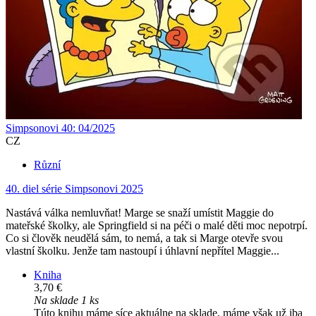
Simpsonovi 40: 04/2025
CZ
Různí
40. diel série
Simpsonovi 2025
Nastává válka nemluvňat! Marge se snaží umístit Maggie do
mateřské školky, ale Springfield si na péči o malé děti moc nepotrpí.
Co si člověk neudělá sám, to nemá, a tak si Marge otevře svou
vlastní školku. Jenže tam nastoupí i úhlavní nepřítel Maggie...
Kniha
3,70 €
Na sklade 1 ks
Túto knihu máme síce aktuálne na sklade, máme však už iba