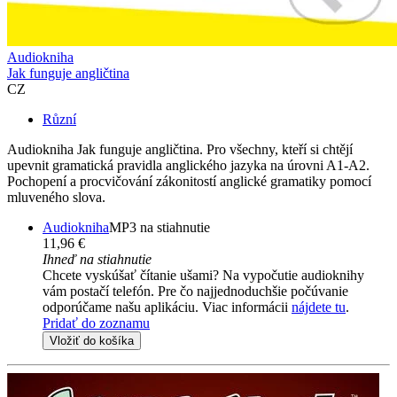
Audiokniha
Jak funguje angličtina
CZ
Různí
Audiokniha Jak funguje angličtina. Pro všechny, kteří si chtějí
upevnit gramatická pravidla anglického jazyka na úrovni A1-A2.
Pochopení a procvičování zákonitostí anglické gramatiky pomocí
mluveného slova.
Audiokniha
MP3 na stiahnutie
11,96 €
Ihneď na stiahnutie
Chcete vyskúšať čítanie ušami? Na vypočutie audioknihy
vám postačí telefón. Pre čo najjednoduchšie počúvanie
odporúčame našu aplikáciu. Viac informácii
nájdete tu
.
Pridať do zoznamu
Vložiť do košíka