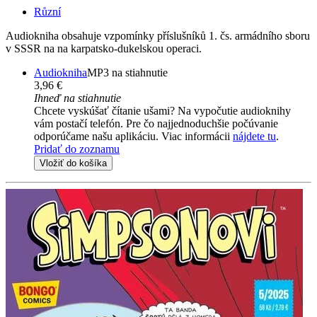
Různí
Audiokniha obsahuje vzpomínky příslušníků 1. čs. armádního sboru
v SSSR na na karpatsko-dukelskou operaci.
Audiokniha
MP3 na stiahnutie
3,96 €
Ihneď na stiahnutie
Chcete vyskúšať čítanie ušami? Na vypočutie audioknihy
vám postačí telefón. Pre čo najjednoduchšie počúvanie
odporúčame našu aplikáciu. Viac informácii
nájdete tu
.
Pridať do zoznamu
Vložiť do košíka