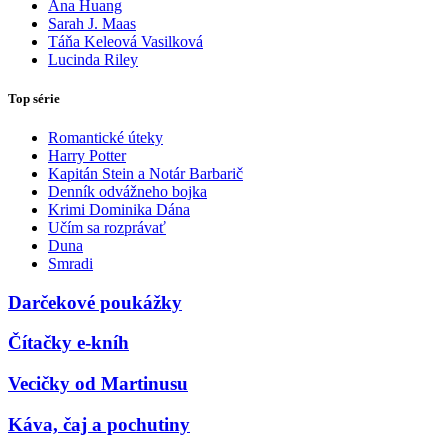
Ana Huang
Sarah J. Maas
Táňa Keleová Vasilková
Lucinda Riley
Top série
Romantické úteky
Harry Potter
Kapitán Stein a Notár Barbarič
Denník odvážneho bojka
Krimi Dominika Dána
Učím sa rozprávať
Duna
Smradi
Darčekové poukážky
Čítačky e-kníh
Vecičky od Martinusu
Káva, čaj a pochutiny