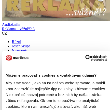
Audiokniha
Reklama ...vážně!? 3
CZ
Různí
Josef Skupa
Neznámý
Autor neznámý
Josef Barchánek
ďalší
ve francouzštině se vyskytuje slovo réclamer, které je překládáno
Môžeme pracovať s cookies a kontaktnými údajmi?
jako hlásit se, dožadovat se, stěžovat si, žádat, vyžadovat,
reklamovat a podobně. V některých spojeních, jako réclamer
Aby sme vedeli, ako sa na našom webe správate, a mohli
bruyamment - tj. hartusit, francouzština odkazu
vám zobraziť tie najlepšie tipy na knihy, zbierame cookies.
Audiokniha
MP3 na stiahnutie
Niektoré sú naozaj potrebné a bez nich by naša stránka
2,76 €
vôbec nefungovala. Okrem toho používame analytické
Ihneď na stiahnutie
cookies, ktoré nám umožňujú zisťovať, ako náš web
Chcete vyskúšať čítanie ušami? Na vypočutie audioknihy