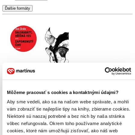
Ďalšie formáty
Audiokniha
Môžeme pracovať s cookies a kontaktnými údajmi?
Dalskabáty, hříšná ves aneb Zapomenutý čert (2x jinak)
CZ
Aby sme vedeli, ako sa na našom webe správate, a mohli
Jan Drda
vám zobraziť tie najlepšie tipy na knihy, zbierame cookies.
Niektoré sú naozaj potrebné a bez nich by naša stránka
Pohádková komedie o počlověčeném čertu, který začal pracovat a
vôbec nefungovala. Okrem toho používame analytické
naučil se mít rád prosté a dobré obyvatele chudé vesničky. S jeho
pomocí odhalí lidé arciďábla vydávajícího se za faráře a snažícího se
cookies, ktoré nám umožňujú zisťovať, ako náš web
svádět je k hříchu pomo