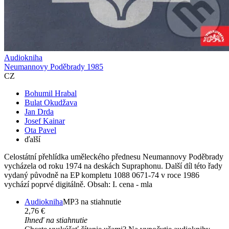
Audiokniha
Neumannovy Poděbrady 1985
CZ
Bohumil Hrabal
Bulat Okudžava
Jan Drda
Josef Kainar
Ota Pavel
ďalší
Celostátní přehlídka uměleckého přednesu Neumannovy Poděbrady
vycházela od roku 1974 na deskách Supraphonu. Další díl této řady
vydaný původně na EP kompletu 1088 0671-74 v roce 1986
vychází poprvé digitálně. Obsah: I. cena - mla
Audiokniha
MP3 na stiahnutie
2,76 €
Ihneď na stiahnutie