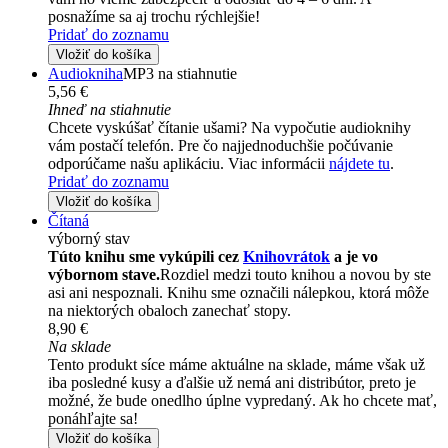
posnažíme sa aj trochu rýchlejšie!
Pridať do zoznamu
Vložiť do košíka
Audiokniha
MP3 na stiahnutie
5,56 €
Ihneď na stiahnutie
Chcete vyskúšať čítanie ušami? Na vypočutie audioknihy
vám postačí telefón. Pre čo najjednoduchšie počúvanie
odporúčame našu aplikáciu. Viac informácii
nájdete tu
.
Pridať do zoznamu
Vložiť do košíka
Čítaná
výborný stav
Túto knihu sme vykúpili cez
Knihovrátok
a je vo
výbornom stave.
Rozdiel medzi touto knihou a novou by ste
asi ani nespoznali. Knihu sme označili nálepkou, ktorá môže
na niektorých obaloch zanechať stopy.
8,90 €
Na sklade
Tento produkt síce máme aktuálne na sklade, máme však už
iba posledné kusy a ďalšie už nemá ani distribútor, preto je
možné, že bude onedlho úplne vypredaný. Ak ho chcete mať,
ponáhľajte sa!
Vložiť do košíka