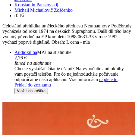
Konstantin Paustovskij
Michail Michailovič Zoščenko
ďalší
Celostátní přehlídka uměleckého přednesu Neumannovy Poděbrady
vycházela od roku 1974 na deskách Supraphonu. Další díl této řady
vydaný původně na EP kompletu 1088 0631-33 v roce 1982
vychází poprvé digitálně. Obsah: I. cena - mla
Audiokniha
MP3 na stiahnutie
2,76 €
Ihneď na stiahnutie
Chcete vyskúšať čítanie ušami? Na vypočutie audioknihy
vám postačí telefón. Pre čo najjednoduchšie počúvanie
odporúčame našu aplikáciu. Viac informácii
nájdete tu
.
Pridať do zoznamu
Vložiť do košíka