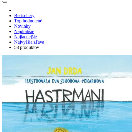
Bestsellery
Top hodnotené
Novinky
Najdrahšie
Najlacnejšie
Najvyššia zľava
58 produktov