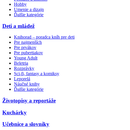
Hobby
Umenie a dizajn
Ďalšie kategórie
Deti a mládež
Knihorad – poradca kníh pre deti
Pre najmenších
Pre prvákov
Pre pubertiakov
Young Adult
Beletria
Rozprávky
Sci-fi, fantasy a komiksy
Leporelá
Náučné knihy
Ďalšie kategórie
Životopisy a reportáže
Kuchárky
Učebnice a slovníky