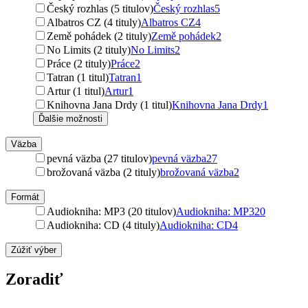
Český rozhlas (5 titulov)
Český rozhlas
5
Albatros CZ (4 tituly)
Albatros CZ
4
Země pohádek (2 tituly)
Země pohádek
2
No Limits (2 tituly)
No Limits
2
Práce (2 tituly)
Práce
2
Tatran (1 titul)
Tatran
1
Artur (1 titul)
Artur
1
Knihovna Jana Drdy (1 titul)
Knihovna Jana Drdy
1
Ďalšie možnosti
Väzba
pevná väzba (27 titulov)
pevná väzba
27
brožovaná väzba (2 tituly)
brožovaná väzba
2
Formát
Audiokniha: MP3 (20 titulov)
Audiokniha: MP3
20
Audiokniha: CD (4 tituly)
Audiokniha: CD
4
Zúžiť výber
Zoradiť