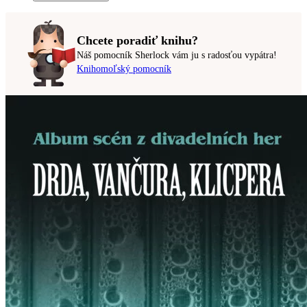
Chcete poradiť knihu?
Náš pomocník Sherlock vám ju s radosťou vypátra!
Knihomoľský pomocník