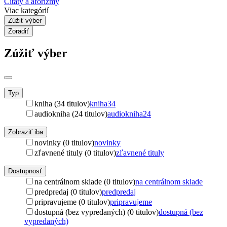
Citáty a aforizmy
Viac kategórií
Zúžiť výber
Zoradiť
Zúžiť výber
Typ
kniha (34 titulov)
kniha
34
audiokniha (24 titulov)
audiokniha
24
Zobraziť iba
novinky (0 titulov)
novinky
zľavnené tituly (0 titulov)
zľavnené tituly
Dostupnosť
na centrálnom sklade (0 titulov)
na centrálnom sklade
predpredaj (0 titulov)
predpredaj
pripravujeme (0 titulov)
pripravujeme
dostupná (bez vypredaných) (0 titulov)
dostupná (bez
vypredaných)