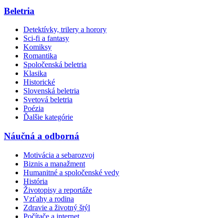
Beletria
Detektívky, trilery a horory
Sci-fi a fantasy
Komiksy
Romantika
Spoločenská beletria
Klasika
Historické
Slovenská beletria
Svetová beletria
Poézia
Ďalšie kategórie
Náučná a odborná
Motivácia a sebarozvoj
Biznis a manažment
Humanitné a spoločenské vedy
História
Životopisy a reportáže
Vzťahy a rodina
Zdravie a životný štýl
Počítače a internet