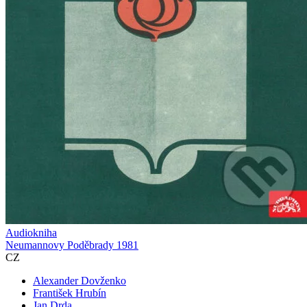
Audiokniha
Neumannovy Poděbrady 1981
CZ
Alexander Dovženko
František Hrubín
Jan Drda