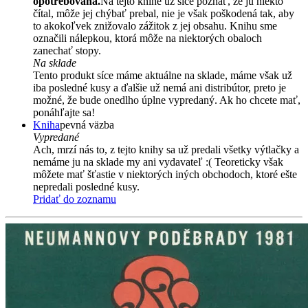
opotrebovaná.
Na tejto knihe už síce poznať, že ju niekto
čítal, môže jej chýbať prebal, nie je však poškodená tak, aby
to akokoľvek znižovalo zážitok z jej obsahu. Knihu sme
označili nálepkou, ktorá môže na niektorých obaloch
zanechať stopy.
Na sklade
Tento produkt síce máme aktuálne na sklade, máme však už
iba posledné kusy a ďalšie už nemá ani distribútor, preto je
možné, že bude onedlho úplne vypredaný. Ak ho chcete mať,
ponáhľajte sa!
Kniha
pevná väzba
Vypredané
Ach, mrzí nás to, z tejto knihy sa už predali všetky výtlačky a
nemáme ju na sklade my ani vydavateľ :( Teoreticky však
môžete mať šťastie v niektorých iných obchodoch, ktoré ešte
nepredali posledné kusy.
Pridať do zoznamu