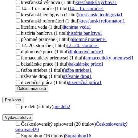
kresťanská výchova (1 titul)
kresťanská výchova
1
14. - 15. storočie (1 titul)
14. - 15. storočie
1
kresťanskí teológovia (1 titul)
kresťanskí teológovia
1
kresťanskí reformátori (1 titul)
kresťanskí reformátori
1
literárna veda (1 titul)
literárna veda
1
história baníctva (1 titul)
história baníctva
1
písomné pramene (1 titul)
písomné pramene
1
12.-20. storočie (1 titul)
12.-20. storočie
1
diplomové práce (1 titul)
diplomové práce
1
farmaceutický priemysel (1 titul)
farmaceutický priemysel
1
bakalárske práce (1 titul)
bakalárske práce
1
ťažba striebra (1 titul)
ťažba striebra
1
užívanie drog (1 titul)
užívanie drog
1
dizertačná práca (1 titul)
dizertačná práca
1
Ďalšie možnosti
Pre koho
pre deti (2 tituly)
pre deti
2
Vydavateľstvo
Československý spisovatel (20 titulov)
Československý
spisovatel
20
Supraphon (16 titulov)
Supraphon
16