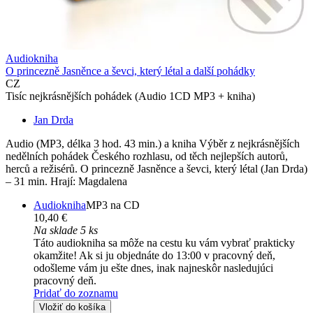
Audiokniha
O princezně Jasněnce a ševci, který létal a další pohádky
CZ
Tisíc nejkrásnějších pohádek (Audio 1CD MP3 + kniha)
Jan Drda
Audio (MP3, délka 3 hod. 43 min.) a kniha Výběr z nejkrásnějších
nedělních pohádek Českého rozhlasu, od těch nejlepších autorů,
herců a režisérů. O princezně Jasněnce a ševci, který létal (Jan Drda)
– 31 min. Hrají: Magdalena
Audiokniha
MP3 na CD
10,40 €
Na sklade 5 ks
Táto audiokniha sa môže na cestu ku vám vybrať prakticky
okamžite! Ak si ju objednáte do 13:00 v pracovný deň,
odošleme vám ju ešte dnes, inak najneskôr nasledujúci
pracovný deň.
Pridať do zoznamu
Vložiť do košíka