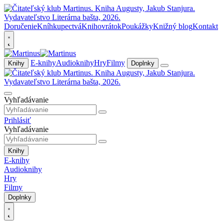
Doručenie
Kníhkupectvá
Knihovrátok
Poukážky
Knižný blog
Kontakt
E-knihy
Audioknihy
Hry
Filmy
Knihy
Doplnky
Vyhľadávanie
Prihlásiť
Vyhľadávanie
Knihy
E-knihy
Audioknihy
Hry
Filmy
Doplnky