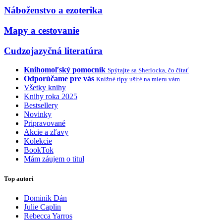
Náboženstvo a ezoterika
Mapy a cestovanie
Cudzojazyčná literatúra
Knihomoľský pomocník
Spýtajte sa Sherlocka, čo čítať
Odporúčame pre vás
Knižné tipy ušité na mieru vám
Všetky knihy
Knihy roka 2025
Bestsellery
Novinky
Pripravované
Akcie a zľavy
Kolekcie
BookTok
Mám záujem o titul
Top autori
Dominik Dán
Julie Caplin
Rebecca Yarros