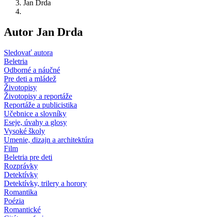
Jan Drda
Autor Jan Drda
Sledovať autora
Beletria
Odborné a náučné
Pre deti a mládež
Životopisy
Životopisy a reportáže
Reportáže a publicistika
Učebnice a slovníky
Eseje, úvahy a glosy
Vysoké školy
Umenie, dizajn a architektúra
Film
Beletria pre deti
Rozprávky
Detektívky
Detektívky, trilery a horory
Romantika
Poézia
Romantické