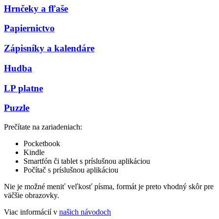
Hrnčeky a fľaše
Papiernictvo
Zápisníky a kalendáre
Hudba
LP platne
Puzzle
Prečítate na zariadeniach:
Pocketbook
Kindle
Smartfón či tablet s príslušnou aplikáciou
Počítač s príslušnou aplikáciou
Nie je možné meniť veľkosť písma, formát je preto vhodný skôr pre
väčšie obrazovky.
Viac informácií v
našich návodoch