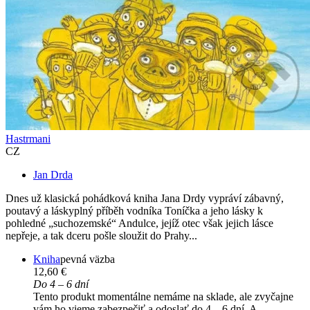
Hastrmani
CZ
Jan Drda
Dnes už klasická pohádková kniha Jana Drdy vypráví zábavný,
poutavý a láskyplný příběh vodníka Toníčka a jeho lásky k
pohledné „suchozemské“ Andulce, jejíž otec však jejich lásce
nepřeje, a tak dceru pošle sloužit do Prahy...
Kniha
pevná väzba
12,60 €
Do 4 – 6 dní
Tento produkt momentálne nemáme na sklade, ale zvyčajne
vám ho vieme zabezpečiť a odoslať do 4 – 6 dní. A