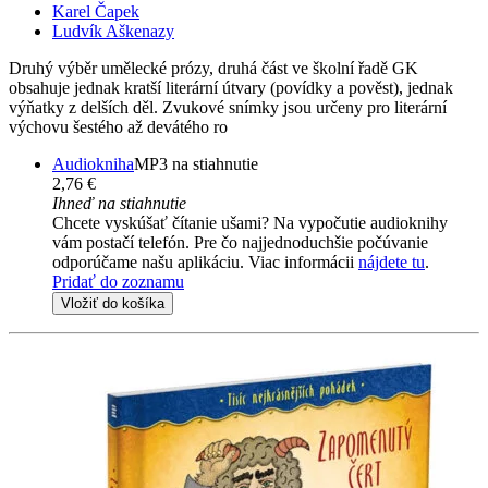
Karel Čapek
Ludvík Aškenazy
Druhý výběr umělecké prózy, druhá část ve školní řadě GK
obsahuje jednak kratší literární útvary (povídky a pověst), jednak
výňatky z delších děl. Zvukové snímky jsou určeny pro literární
výchovu šestého až devátého ro
Audiokniha
MP3 na stiahnutie
2,76 €
Ihneď na stiahnutie
Chcete vyskúšať čítanie ušami? Na vypočutie audioknihy
vám postačí telefón. Pre čo najjednoduchšie počúvanie
odporúčame našu aplikáciu. Viac informácii
nájdete tu
.
Pridať do zoznamu
Vložiť do košíka