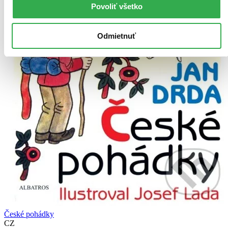
Povoliť všetko
Odmietnuť
České pohádky
CZ