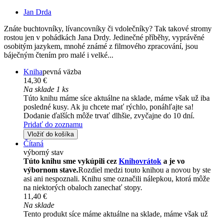
Jan Drda
Znáte buchtovníky, lívancovníky či vdolečníky? Tak takové stromy
rostou jen v pohádkách Jana Drdy. Jedinečné příběhy, vyprávěné
osobitým jazykem, mnohé známé z filmového zpracování, jsou
báječným čtením pro malé i velké...
Kniha
pevná väzba
14,30 €
Na sklade 1 ks
Túto knihu máme síce aktuálne na sklade, máme však už iba
posledné kusy. Ak ju chcete mať rýchlo, ponáhľajte sa!
Dodanie ďalších môže trvať dlhšie, zvyčajne do 10 dní.
Pridať do zoznamu
Vložiť do košíka
Čítaná
výborný stav
Túto knihu sme vykúpili cez
Knihovrátok
a je vo
výbornom stave.
Rozdiel medzi touto knihou a novou by ste
asi ani nespoznali. Knihu sme označili nálepkou, ktorá môže
na niektorých obaloch zanechať stopy.
11,40 €
Na sklade
Tento produkt síce máme aktuálne na sklade, máme však už