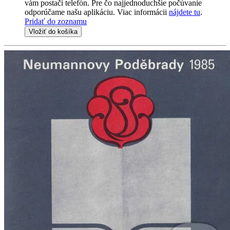
vám postačí telefón. Pre čo najjednoduchšie počúvanie
odporúčame našu aplikáciu. Viac informácii
nájdete tu
.
Pridať do zoznamu
Vložiť do košíka