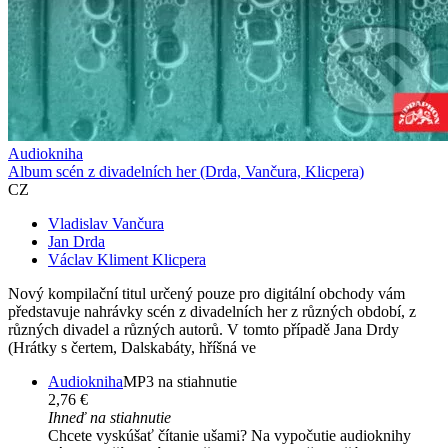
Audiokniha
Album scén z divadelních her (Drda, Vančura, Klicpera)
CZ
Vladislav Vančura
Jan Drda
Václav Kliment Klicpera
Nový kompilační titul určený pouze pro digitální obchody vám
představuje nahrávky scén z divadelních her z různých období, z
různých divadel a různých autorů. V tomto případě Jana Drdy
(Hrátky s čertem, Dalskabáty, hříšná ve
Audiokniha
MP3 na stiahnutie
2,76 €
Ihneď na stiahnutie
Chcete vyskúšať čítanie ušami? Na vypočutie audioknihy