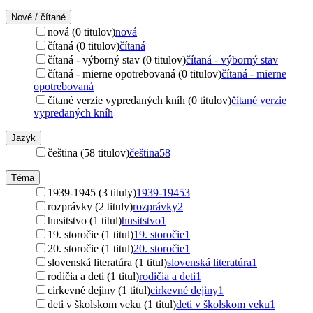
Nové / čítané
nová (0 titulov)
nová
čítaná (0 titulov)
čítaná
čítaná - výborný stav (0 titulov)
čítaná - výborný stav
čítaná - mierne opotrebovaná (0 titulov)
čítaná - mierne
opotrebovaná
čítané verzie vypredaných kníh (0 titulov)
čítané verzie
vypredaných kníh
Jazyk
čeština (58 titulov)
čeština
58
Téma
1939-1945 (3 tituly)
1939-1945
3
rozprávky (2 tituly)
rozprávky
2
husitstvo (1 titul)
husitstvo
1
19. storočie (1 titul)
19. storočie
1
20. storočie (1 titul)
20. storočie
1
slovenská literatúra (1 titul)
slovenská literatúra
1
rodičia a deti (1 titul)
rodičia a deti
1
cirkevné dejiny (1 titul)
cirkevné dejiny
1
deti v školskom veku (1 titul)
deti v školskom veku
1