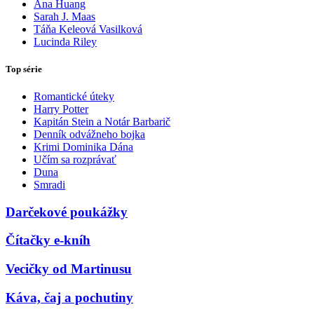
Ana Huang
Sarah J. Maas
Táňa Keleová Vasilková
Lucinda Riley
Top série
Romantické úteky
Harry Potter
Kapitán Stein a Notár Barbarič
Denník odvážneho bojka
Krimi Dominika Dána
Učím sa rozprávať
Duna
Smradi
Darčekové poukážky
Čítačky e-kníh
Vecičky od Martinusu
Káva, čaj a pochutiny