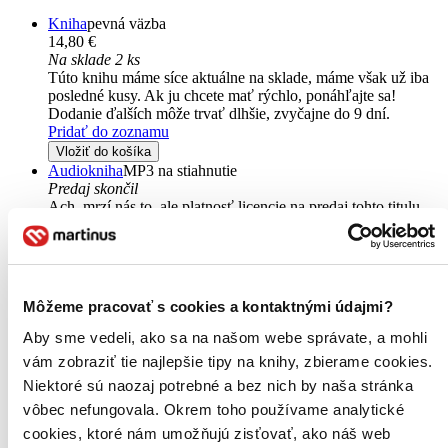
Kniha
pevná väzba
14,80 €
Na sklade 2 ks
Túto knihu máme síce aktuálne na sklade, máme však už iba
posledné kusy. Ak ju chcete mať rýchlo, ponáhľajte sa!
Dodanie ďalších môže trvať dlhšie, zvyčajne do 9 dní.
Pridať do zoznamu
Vložiť do košíka
Audiokniha
MP3 na stiahnutie
Predaj skončil
Ach, mrzí nás to, ale platnosť licencie na predaj tohto titulu
vypršala. Nemôžeme ho už bohužiaľ predávať :-(
Pridať do zoznamu
Môžeme pracovať s cookies a kontaktnými údajmi?
Aby sme vedeli, ako sa na našom webe správate, a mohli
vám zobraziť tie najlepšie tipy na knihy, zbierame cookies.
Niektoré sú naozaj potrebné a bez nich by naša stránka
vôbec nefungovala. Okrem toho používame analytické
cookies, ktoré nám umožňujú zisťovať, ako náš web