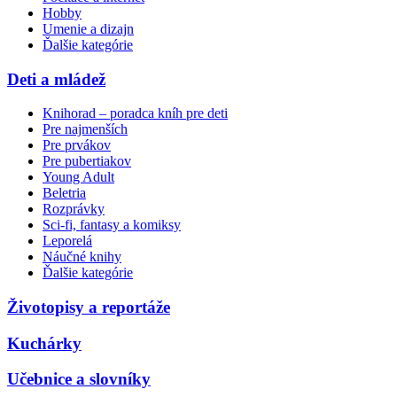
Hobby
Umenie a dizajn
Ďalšie kategórie
Deti a mládež
Knihorad – poradca kníh pre deti
Pre najmenších
Pre prvákov
Pre pubertiakov
Young Adult
Beletria
Rozprávky
Sci-fi, fantasy a komiksy
Leporelá
Náučné knihy
Ďalšie kategórie
Životopisy a reportáže
Kuchárky
Učebnice a slovníky