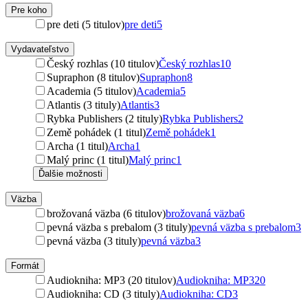
Pre koho
pre deti (5 titulov)
pre deti
5
Vydavateľstvo
Český rozhlas (10 titulov)
Český rozhlas
10
Supraphon (8 titulov)
Supraphon
8
Academia (5 titulov)
Academia
5
Atlantis (3 tituly)
Atlantis
3
Rybka Publishers (2 tituly)
Rybka Publishers
2
Země pohádek (1 titul)
Země pohádek
1
Archa (1 titul)
Archa
1
Malý princ (1 titul)
Malý princ
1
Ďalšie možnosti
Väzba
brožovaná väzba (6 titulov)
brožovaná väzba
6
pevná väzba s prebalom (3 tituly)
pevná väzba s prebalom
3
pevná väzba (3 tituly)
pevná väzba
3
Formát
Audiokniha: MP3 (20 titulov)
Audiokniha: MP3
20
Audiokniha: CD (3 tituly)
Audiokniha: CD
3