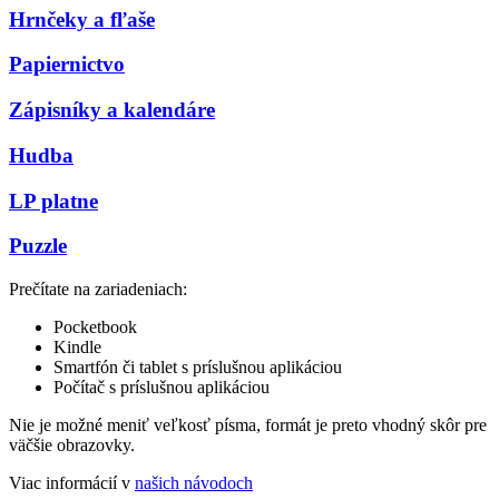
Hrnčeky a fľaše
Papiernictvo
Zápisníky a kalendáre
Hudba
LP platne
Puzzle
Prečítate na zariadeniach:
Pocketbook
Kindle
Smartfón či tablet s príslušnou aplikáciou
Počítač s príslušnou aplikáciou
Nie je možné meniť veľkosť písma, formát je preto vhodný skôr pre
väčšie obrazovky.
Viac informácií v
našich návodoch