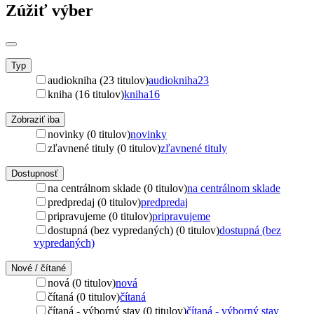
Zúžiť výber
Typ
audiokniha (23 titulov)
audiokniha
23
kniha (16 titulov)
kniha
16
Zobraziť iba
novinky (0 titulov)
novinky
zľavnené tituly (0 titulov)
zľavnené tituly
Dostupnosť
na centrálnom sklade (0 titulov)
na centrálnom sklade
predpredaj (0 titulov)
predpredaj
pripravujeme (0 titulov)
pripravujeme
dostupná (bez vypredaných) (0 titulov)
dostupná (bez
vypredaných)
Nové / čítané
nová (0 titulov)
nová
čítaná (0 titulov)
čítaná
čítaná - výborný stav (0 titulov)
čítaná - výborný stav