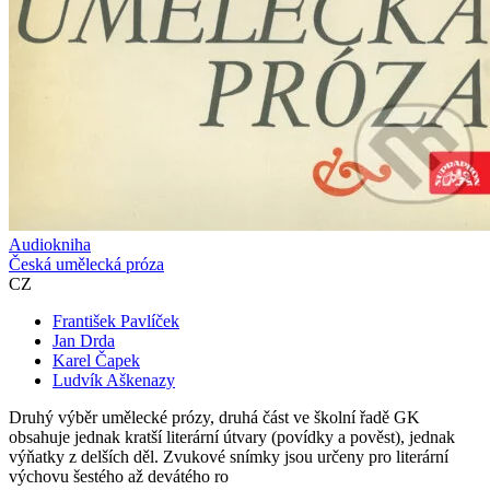
Audiokniha
Česká umělecká próza
CZ
František Pavlíček
Jan Drda
Karel Čapek
Ludvík Aškenazy
Druhý výběr umělecké prózy, druhá část ve školní řadě GK
obsahuje jednak kratší literární útvary (povídky a pověst), jednak
výňatky z delších děl. Zvukové snímky jsou určeny pro literární
výchovu šestého až devátého ro