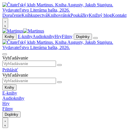
Doručenie
Kníhkupectvá
Knihovrátok
Poukážky
Knižný blog
Kontakt
E-knihy
Audioknihy
Hry
Filmy
Knihy
Doplnky
Vyhľadávanie
Prihlásiť
Vyhľadávanie
Knihy
E-knihy
Audioknihy
Hry
Filmy
Doplnky