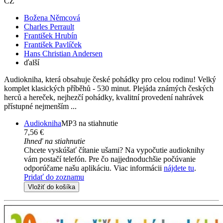
CZ
Božena Němcová
Charles Perrault
František Hrubín
František Pavlíček
Hans Christian Andersen
ďalší
Audiokniha, která obsahuje české pohádky pro celou rodinu! Velký
komplet klasických příběhů - 530 minut. Plejáda známých českých
herců a hereček, nejhezčí pohádky, kvalitní provedení nahrávek
přístupné nejmenším ...
Audiokniha
MP3 na stiahnutie
7,56 €
Ihneď na stiahnutie
Chcete vyskúšať čítanie ušami? Na vypočutie audioknihy
vám postačí telefón. Pre čo najjednoduchšie počúvanie
odporúčame našu aplikáciu. Viac informácii
nájdete tu
.
Pridať do zoznamu
Vložiť do košíka