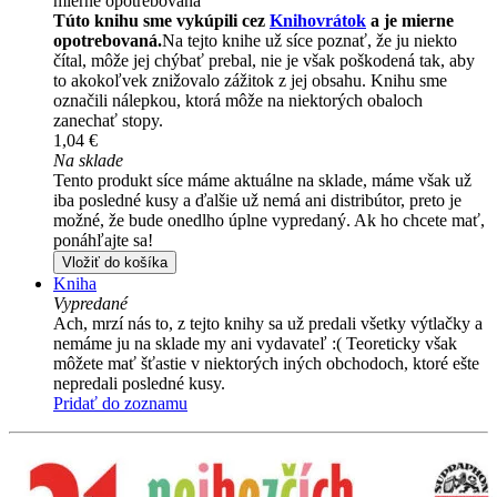
mierne opotrebovaná
Túto knihu sme vykúpili cez
Knihovrátok
a je mierne
opotrebovaná.
Na tejto knihe už síce poznať, že ju niekto
čítal, môže jej chýbať prebal, nie je však poškodená tak, aby
to akokoľvek znižovalo zážitok z jej obsahu. Knihu sme
označili nálepkou, ktorá môže na niektorých obaloch
zanechať stopy.
1,04 €
Na sklade
Tento produkt síce máme aktuálne na sklade, máme však už
iba posledné kusy a ďalšie už nemá ani distribútor, preto je
možné, že bude onedlho úplne vypredaný. Ak ho chcete mať,
ponáhľajte sa!
Vložiť do košíka
Kniha
Vypredané
Ach, mrzí nás to, z tejto knihy sa už predali všetky výtlačky a
nemáme ju na sklade my ani vydavateľ :( Teoreticky však
môžete mať šťastie v niektorých iných obchodoch, ktoré ešte
nepredali posledné kusy.
Pridať do zoznamu