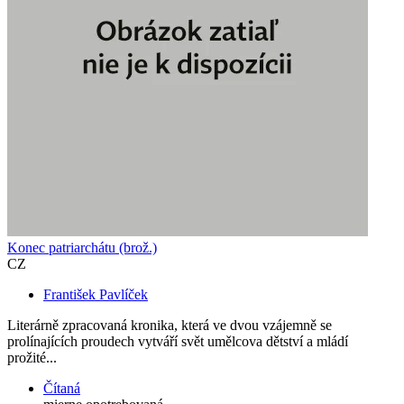
Konec patriarchátu (brož.)
CZ
František Pavlíček
Literárně zpracovaná kronika, která ve dvou vzájemně se
prolínajících proudech vytváří svět umělcova dětství a mládí
prožité...
Čítaná