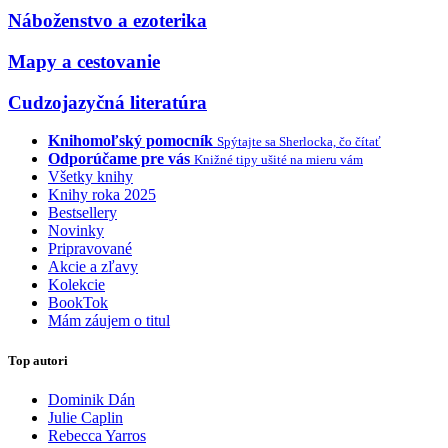
Náboženstvo a ezoterika
Mapy a cestovanie
Cudzojazyčná literatúra
Knihomoľský pomocník
Spýtajte sa Sherlocka, čo čítať
Odporúčame pre vás
Knižné tipy ušité na mieru vám
Všetky knihy
Knihy roka 2025
Bestsellery
Novinky
Pripravované
Akcie a zľavy
Kolekcie
BookTok
Mám záujem o titul
Top autori
Dominik Dán
Julie Caplin
Rebecca Yarros