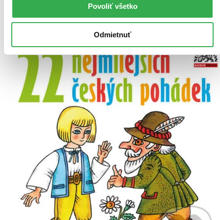
posnažíme sa aj trochu rýchlejšie!
Povoliť všetko
Pridať do zoznamu
Vložiť do košíka
Odmietnuť