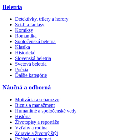
Beletria
Detektívky, trilery a horory
Sci-fi a fantasy
Komiksy
Romantika
Spoločenská beletria
Klasika
Historické
Slovenská beletria
Svetová beletria
Poézia
Ďalšie kategórie
Náučná a odborná
Motivácia a sebarozvoj
Biznis a manažment
Humanitné a spoločenské vedy
História
Životopisy a reportáže
Vzťahy a rodina
Zdravie a životný štýl
Počítače a internet