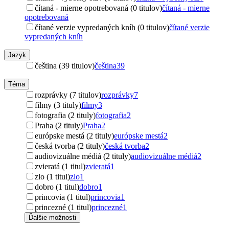
čítaná - mierne opotrebovaná (0 titulov)
čítaná - mierne
opotrebovaná
čítané verzie vypredaných kníh (0 titulov)
čítané verzie
vypredaných kníh
Jazyk
čeština (39 titulov)
čeština
39
Téma
rozprávky (7 titulov)
rozprávky
7
filmy (3 tituly)
filmy
3
fotografia (2 tituly)
fotografia
2
Praha (2 tituly)
Praha
2
európske mestá (2 tituly)
európske mestá
2
česká tvorba (2 tituly)
česká tvorba
2
audiovizuálne médiá (2 tituly)
audiovizuálne médiá
2
zvieratá (1 titul)
zvieratá
1
zlo (1 titul)
zlo
1
dobro (1 titul)
dobro
1
princovia (1 titul)
princovia
1
princezné (1 titul)
princezné
1
Ďalšie možnosti