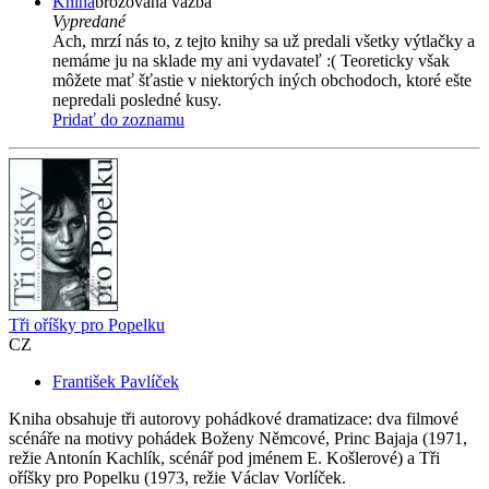
Kniha
brožovaná väzba
Vypredané
Ach, mrzí nás to, z tejto knihy sa už predali všetky výtlačky a
nemáme ju na sklade my ani vydavateľ :( Teoreticky však
môžete mať šťastie v niektorých iných obchodoch, ktoré ešte
nepredali posledné kusy.
Pridať do zoznamu
Tři oříšky pro Popelku
CZ
František Pavlíček
Kniha obsahuje tři autorovy pohádkové dramatizace: dva filmové
scénáře na motivy pohádek Boženy Němcové, Princ Bajaja (1971,
režie Antonín Kachlík, scénář pod jménem E. Košlerové) a Tři
oříšky pro Popelku (1973, režie Václav Vorlíček.