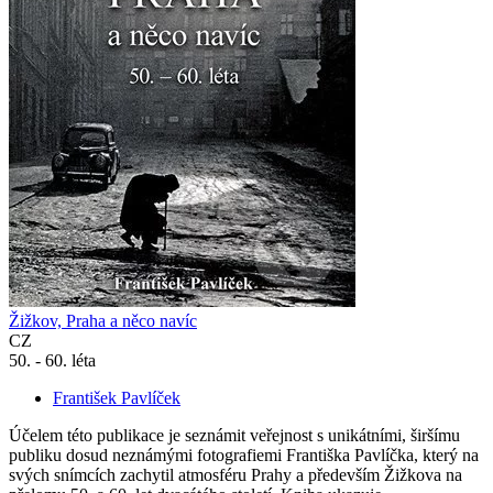
Žižkov, Praha a něco navíc
CZ
50. - 60. léta
František Pavlíček
Účelem této publikace je seznámit veřejnost s unikátními, širšímu
publiku dosud neznámými fotografiemi Františka Pavlíčka, který na
svých snímcích zachytil atmosféru Prahy a především Žižkova na