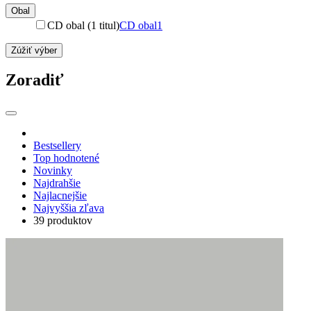
Obal
CD obal (1 titul)
CD obal
1
Zúžiť výber
Zoradiť
Bestsellery
Top hodnotené
Novinky
Najdrahšie
Najlacnejšie
Najvyššia zľava
39 produktov