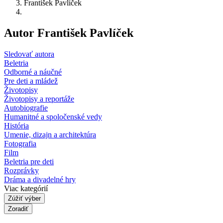
František Pavlíček
Autor František Pavlíček
Sledovať autora
Beletria
Odborné a náučné
Pre deti a mládež
Životopisy
Životopisy a reportáže
Autobiografie
Humanitné a spoločenské vedy
História
Umenie, dizajn a architektúra
Fotografia
Film
Beletria pre deti
Rozprávky
Dráma a divadelné hry
Viac kategórií
Zúžiť výber
Zoradiť