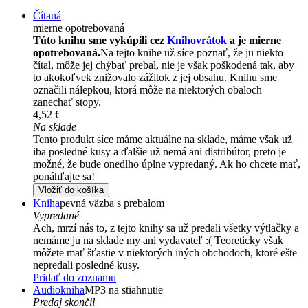
Čítaná
mierne opotrebovaná
Túto knihu sme vykúpili cez
Knihovrátok
a je mierne
opotrebovaná.
Na tejto knihe už síce poznať, že ju niekto
čítal, môže jej chýbať prebal, nie je však poškodená tak, aby
to akokoľvek znižovalo zážitok z jej obsahu. Knihu sme
označili nálepkou, ktorá môže na niektorých obaloch
zanechať stopy.
4,52 €
Na sklade
Tento produkt síce máme aktuálne na sklade, máme však už
iba posledné kusy a ďalšie už nemá ani distribútor, preto je
možné, že bude onedlho úplne vypredaný. Ak ho chcete mať,
ponáhľajte sa!
Vložiť do košíka
Kniha
pevná väzba s prebalom
Vypredané
Ach, mrzí nás to, z tejto knihy sa už predali všetky výtlačky a
nemáme ju na sklade my ani vydavateľ :( Teoreticky však
môžete mať šťastie v niektorých iných obchodoch, ktoré ešte
nepredali posledné kusy.
Pridať do zoznamu
Audiokniha
MP3 na stiahnutie
Predaj skončil