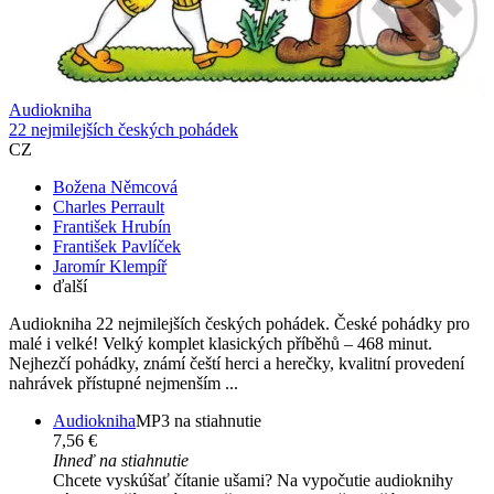
Audiokniha
22 nejmilejších českých pohádek
CZ
Božena Němcová
Charles Perrault
František Hrubín
František Pavlíček
Jaromír Klempíř
ďalší
Audiokniha 22 nejmilejších českých pohádek. České pohádky pro
malé i velké! Velký komplet klasických příběhů – 468 minut.
Nejhezčí pohádky, známí čeští herci a herečky, kvalitní provedení
nahrávek přístupné nejmenším ...
Audiokniha
MP3 na stiahnutie
7,56 €
Ihneď na stiahnutie
Chcete vyskúšať čítanie ušami? Na vypočutie audioknihy