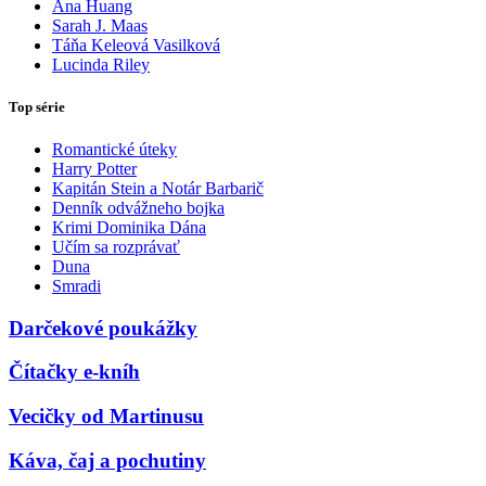
Ana Huang
Sarah J. Maas
Táňa Keleová Vasilková
Lucinda Riley
Top série
Romantické úteky
Harry Potter
Kapitán Stein a Notár Barbarič
Denník odvážneho bojka
Krimi Dominika Dána
Učím sa rozprávať
Duna
Smradi
Darčekové poukážky
Čítačky e-kníh
Vecičky od Martinusu
Káva, čaj a pochutiny