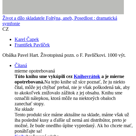
Život a dílo skladatele Foltýna, aneb, Posedlost : dramatická
symfonie
CZ
Karel Čapek
František Pavlíček
Obálka Pavel Hart. Životopisná pozn. o F. Pavlíčkovi. 1000 výt.
Čítaná
mierne opotrebovaná
Túto knihu sme vykúpili cez
Knihovrátok
a je mierne
opotrebovaná.
Na tejto knihe už síce poznať, že ju niekto
čítal, môže jej chýbať prebal, nie je však poškodená tak, aby
to akokoľvek znižovalo zážitok z jej obsahu. Knihu sme
označili nálepkou, ktorá môže na niektorých obaloch
zanechať stopy.
Na sklade
Tento produkt síce máme aktuálne na sklade, máme však už
iba posledné kusy a ďalšie už nemá ani distribútor, preto je
možné, že bude onedlho úplne vypredaný. Ak ho chcete mať,
ponáhľajte sa!