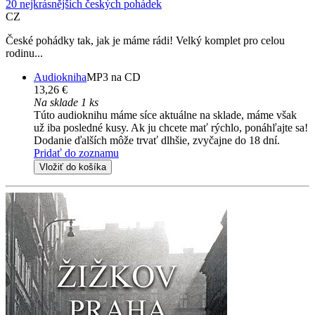
20 nejkrásnějších českých pohádek
CZ
České pohádky tak, jak je máme rádi! Velký komplet pro celou
rodinu...
Audiokniha
MP3 na CD
13,26 €
Na sklade 1 ks
Túto audioknihu máme síce aktuálne na sklade, máme však
už iba posledné kusy. Ak ju chcete mať rýchlo, ponáhľajte sa!
Dodanie ďalších môže trvať dlhšie, zvyčajne do 18 dní.
Pridať do zoznamu
Vložiť do košíka