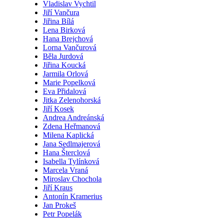
Vladislav Vychtil
Jiří Vančura
Jiřina Bílá
Lena Birková
Hana Brejchová
Lorna Vančurová
Běla Jurdová
Jiřina Koucká
Jarmila Orlová
Marie Popelková
Eva Přidalová
Jitka Zelenohorská
Jiří Kosek
Andrea Andreánská
Zdena Heřmanová
Milena Kaplická
Jana Sedlmajerová
Hana Šterclová
Isabella Tylínková
Marcela Vraná
Miroslav Chochola
Jiří Kraus
Antonín Kramerius
Jan Prokeš
Petr Popelák