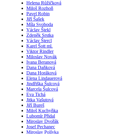
Helena Růžičková
Miloš Rozhoň
Pavel Robin
Jiří Šašek
Míla Svoboda
Václav Štekl
Zdeněk Srstka
Václav Štercl
Karel Šott ml.
Viktor Rindler
Miloslav Novák
Ivana Beranová
Dana Daňková
Dana Horáková
Elena Lindauerová
Jindřiška Šulcová
Marcela Šulcová
Eva Tichá
Jitka Vašutová
Jiří Bureš
Miloš Kuchyňka
Lubomír Přidal
Miroslav Dvořák
Josef Pechanec
Miroslav Polívka