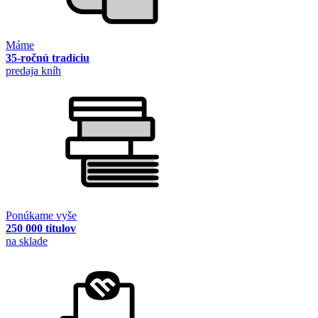
Máme
35-ročnú tradíciu
predaja kníh
Ponúkame vyše
250 000 titulov
na sklade