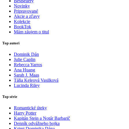
Bestsellery
Novinky
Pripravované
Akcie a zľavy
Kolekcie
BookTok
Mám záujem o titul
Top autori
Dominik Dán
Julie Caplin
Rebecca Yarros
Ana Huang
Sarah J. Maas
Táňa Keleová Vasilková
Lucinda Riley
Top série
Romantické úteky
Harry Potter
Kapitán Stein a Notár Barbarič
Denník odvážneho bojka
Krimi Dominika Dána