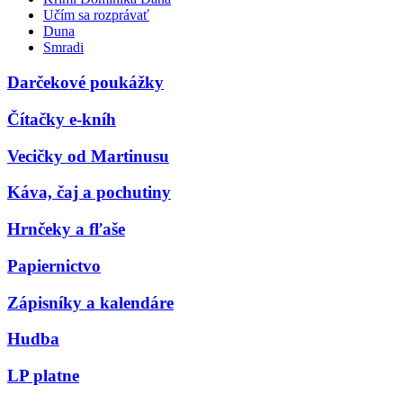
Učím sa rozprávať
Duna
Smradi
Darčekové poukážky
Čítačky e-kníh
Vecičky od Martinusu
Káva, čaj a pochutiny
Hrnčeky a fľaše
Papiernictvo
Zápisníky a kalendáre
Hudba
LP platne