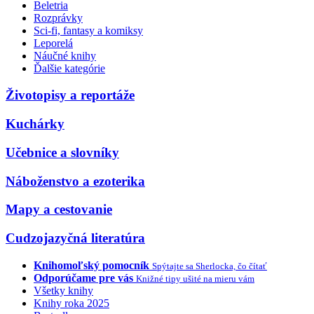
Beletria
Rozprávky
Sci-fi, fantasy a komiksy
Leporelá
Náučné knihy
Ďalšie kategórie
Životopisy a reportáže
Kuchárky
Učebnice a slovníky
Náboženstvo a ezoterika
Mapy a cestovanie
Cudzojazyčná literatúra
Knihomoľský pomocník
Spýtajte sa Sherlocka, čo čítať
Odporúčame pre vás
Knižné tipy ušité na mieru vám
Všetky knihy
Knihy roka 2025