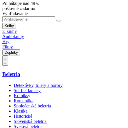
Pri nákupe nad 49 €
poštovné zadarmo
Vyhľadávanie
Knihy
E-knihy
Audioknihy
Hry
Filmy
Doplnky
Beletria
Detektívky, trilery a horory
Sci-fi a fantasy
Komiksy
Romantika
Spoločenská beletria
Klasika
Historické
Slovenská beletria
Svetová beletria