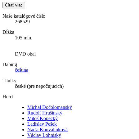
Čítať viac
Naše katalógové číslo
268529
Dĺžka
105 min.
DVD obal
Dabing
čeština
Titulky
české (pre nepočujúcich)
Herci
Michal Dočolomanský
Rudolf Hrušínský
Miloš Kopecký
Ladislav Pešek
Naďa Konvalinková
Václav Lohniský