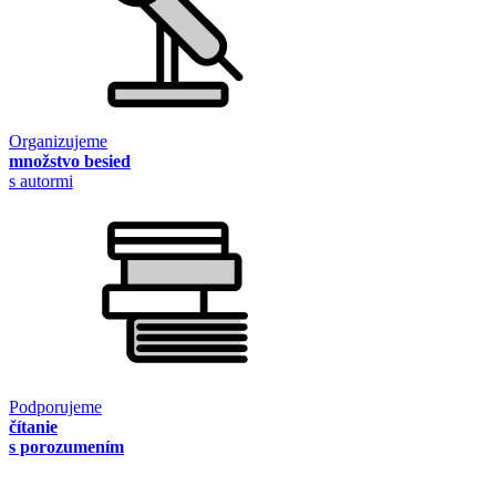
Organizujeme
množstvo besied
s autormi
Podporujeme
čítanie
s porozumením