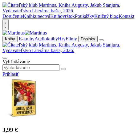
Doručenie
Kníhkupectvá
Knihovrátok
Poukážky
Knižný blog
Kontakt
E-knihy
Audioknihy
Hry
Filmy
Knihy
Doplnky
Vyhľadávanie
Prihlásiť
3,99 €