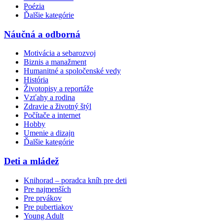
Poézia
Ďalšie kategórie
Náučná a odborná
Motivácia a sebarozvoj
Biznis a manažment
Humanitné a spoločenské vedy
História
Životopisy a reportáže
Vzťahy a rodina
Zdravie a životný štýl
Počítače a internet
Hobby
Umenie a dizajn
Ďalšie kategórie
Deti a mládež
Knihorad – poradca kníh pre deti
Pre najmenších
Pre prvákov
Pre pubertiakov
Young Adult