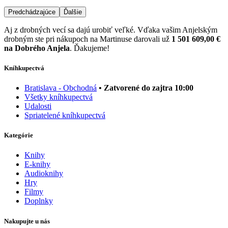
Predchádzajúce
Ďalšie
Aj z drobných vecí sa dajú urobiť veľké. Vďaka vašim Anjelským
drobným ste pri nákupoch na Martinuse darovali už
1 501 609,00 €
na Dobrého Anjela
. Ďakujeme!
Kníhkupectvá
Bratislava - Obchodná
• Zatvorené do zajtra 10:00
Všetky kníhkupectvá
Udalosti
Spriatelené kníhkupectvá
Kategórie
Knihy
E-knihy
Audioknihy
Hry
Filmy
Doplnky
Nakupujte u nás