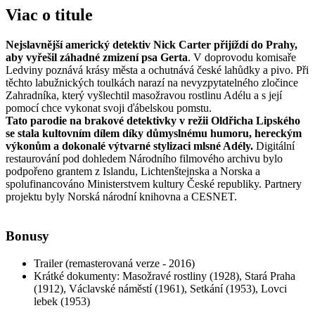
Viac o titule
Nejslavnější americký detektiv Nick Carter přijíždí do Prahy,
aby vyřešil záhadné zmizení psa Gerta
. V doprovodu komisaře
Ledviny poznává krásy města a ochutnává české lahůdky a pivo. Při
těchto labužnických toulkách narazí na nevyzpytatelného zločince
Zahradníka, který vyšlechtil masožravou rostlinu Adélu a s její
pomocí chce vykonat svoji ďábelskou pomstu.
Tato parodie na brakové detektivky v režii Oldřicha Lipského
se stala kultovním dílem díky důmyslnému humoru, hereckým
výkonům a dokonalé výtvarné stylizaci mlsné Adély.
Digitální
restaurování pod dohledem Národního filmového archivu bylo
podpořeno grantem z Islandu, Lichtenštejnska a Norska a
spolufinancováno Ministerstvem kultury České republiky. Partnery
projektu byly Norská národní knihovna a CESNET.
Bonusy
Trailer (remasterovaná verze - 2016)
Krátké dokumenty: Masožravé rostliny (1928), Stará Praha
(1912), Václavské náměstí (1961), Setkání (1953), Lovci
lebek (1953)