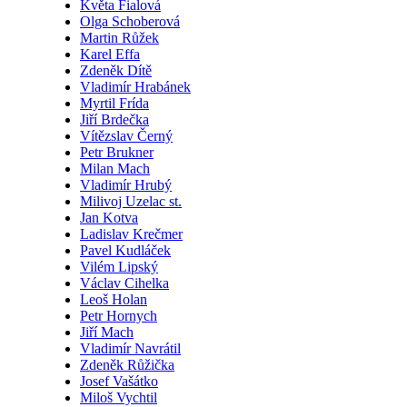
Květa Fialová
Olga Schoberová
Martin Růžek
Karel Effa
Zdeněk Dítě
Vladimír Hrabánek
Myrtil Frída
Jiří Brdečka
Vítězslav Černý
Petr Brukner
Milan Mach
Vladimír Hrubý
Milivoj Uzelac st.
Jan Kotva
Ladislav Krečmer
Pavel Kudláček
Vilém Lipský
Václav Cihelka
Leoš Holan
Petr Hornych
Jiří Mach
Vladimír Navrátil
Zdeněk Růžička
Josef Vašátko
Miloš Vychtil