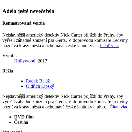
Adéla ještě nevečeřela
Remastrovaná verzia
Nejslavnější americký detektiv Nick Carter přijíždí do Prahy, aby
vyřešil záhadné zmizení psa Gerta. V doprovodu komisaře Ledviny
poznává krásy města a ochutnává české lahůdky a...
Čítať viac
Výrobca
Hollywood
, 2017
Réžia
Radek Baláž
Oldřich Lipský
Nejslavnější americký detektiv Nick Carter přijíždí do Prahy, aby
vyřešil záhadné zmizení psa Gerta. V doprovodu komisaře Ledviny
poznává krásy města a ochutnává české lahůdky a pivo...
Čítať viac
DVD film
Čeština