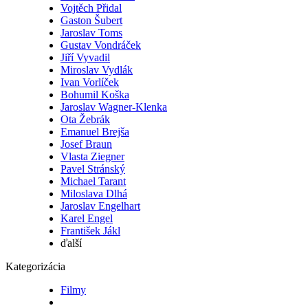
Vojtěch Přidal
Gaston Šubert
Jaroslav Toms
Gustav Vondráček
Jiří Vyvadil
Miroslav Vydlák
Ivan Vorlíček
Bohumil Koška
Jaroslav Wagner-Klenka
Ota Žebrák
Emanuel Brejša
Josef Braun
Vlasta Ziegner
Pavel Stránský
Michael Tarant
Miloslava Dlhá
Jaroslav Engelhart
Karel Engel
František Jákl
ďalší
Kategorizácia
Filmy