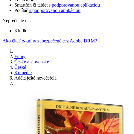
Smartfón či tablet
s podporovanou aplikáciou
Počítač
s podporovanou aplikáciou
Neprečítate na:
Kindle
Ako čítať e-knihy zabezpečené cez Adobe DRM?
Filmy
České a slovenské
České
Komédie
Adéla ještě nevečeřela