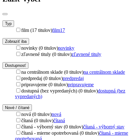
Typ
film (17 titulov)
film
17
Zobraziť iba
novinky (0 titulov)
novinky
zľavnené tituly (0 titulov)
zľavnené tituly
Dostupnosť
na centrálnom sklade (0 titulov)
na centrálnom sklade
predpredaj (0 titulov)
predpredaj
pripravujeme (0 titulov)
pripravujeme
dostupná (bez vypredaných) (0 titulov)
dostupná (bez
vypredaných)
Nové / čítané
nová (0 titulov)
nová
čítaná (0 titulov)
čítaná
čítaná - výborný stav (0 titulov)
čítaná - výborný stav
čítaná - mierne opotrebovaná (0 titulov)
čítaná - mierne
opotrebovaná