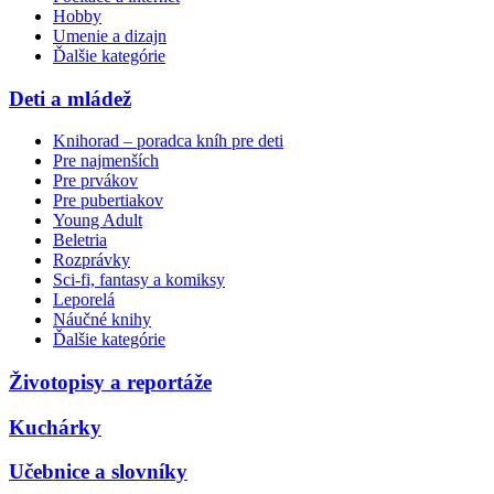
Hobby
Umenie a dizajn
Ďalšie kategórie
Deti a mládež
Knihorad – poradca kníh pre deti
Pre najmenších
Pre prvákov
Pre pubertiakov
Young Adult
Beletria
Rozprávky
Sci-fi, fantasy a komiksy
Leporelá
Náučné knihy
Ďalšie kategórie
Životopisy a reportáže
Kuchárky
Učebnice a slovníky