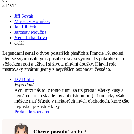
CZ
4 DVD
Jiří Sovák
Miroslav Horníček
Jan Libíček
Jaroslav Moučka
Věra Tichánková
ďalší
Legendární seriál o dvou postarších písařích z Francie 19. století,
kteří se svým osobitým zpusobem snaží vyrovnat s pokrokem na
vědeckém poli a užívají si života plnými doušky. Hlavní role
mistrovsky ztvárnili jedny z největších osobnosti českého...
DVD film
Vypredané
Ach, mrzí nás to, z tohto filmu sa už predali všetky kusy a
nemáme ho na sklade my ani distribútor :( Teoreticky však
môžete mať šťastie v niektorých iných obchodoch, ktoré ešte
nepredali posledné kusy.
Pridať do zoznamu
Chcete poradiť knihu?