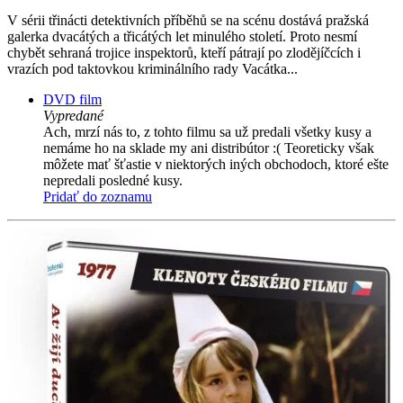
V sérii třinácti detektivních příběhů se na scénu dostává pražská
galerka dvacátých a třicátých let minulého století. Proto nesmí
chybět sehraná trojice inspektorů, kteří pátrají po zlodějíčcích i
vrazích pod taktovkou kriminálního rady Vacátka...
DVD film
Vypredané
Ach, mrzí nás to, z tohto filmu sa už predali všetky kusy a
nemáme ho na sklade my ani distribútor :( Teoreticky však
môžete mať šťastie v niektorých iných obchodoch, ktoré ešte
nepredali posledné kusy.
Pridať do zoznamu