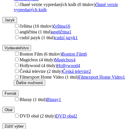
čítané verzie vypredaných kníh (0 titulov)
čítané verzie
vypredaných kníh
Jazyk
čeština (16 titulov)
čeština
16
angličtina (1 titul)
angličtina
1
cudzí jazyk (1 titul)
cudzí jazyk
1
Vydavateľstvo
Bonton Film (6 titulov)
Bonton Film
6
Magicbox (4 tituly)
Magicbox
4
Hollywood (4 tituly)
Hollywood
4
Česká televize (2 tituly)
Česká televize
2
Filmexport Home Video (1 titul)
Filmexport Home Video
1
Ďalšie možnosti
Formát
Bluray (1 titul)
Bluray
1
Obal
DVD obal (2 tituly)
DVD obal
2
Zúžiť výber