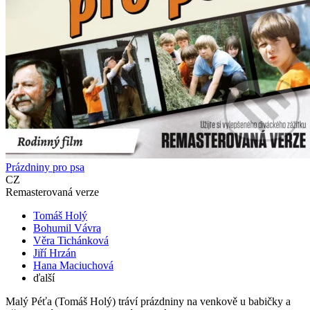
Prázdniny pro psa
CZ
Remasterovaná verze
Tomáš Holý
Bohumil Vávra
Věra Tichánková
Jiří Hrzán
Hana Maciuchová
ďalší
Malý Péťa (Tomáš Holý) tráví prázdniny na venkově u babičky a