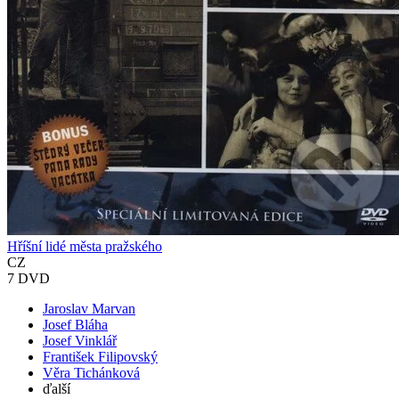
Hříšní lidé města pražského
CZ
7 DVD
Jaroslav Marvan
Josef Bláha
Josef Vinklář
František Filipovský
Věra Tichánková
ďalší