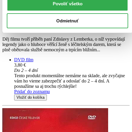
Milena Steinmasslová
Povoliť všetko
Boris Rösner
Martin Růžek
Josef Kemr
Odmietnuť
Daniela Kolářová
ďalší
Děj filmu tvoří příběh paní Zdislavy z Lemberka, o níž vypovídají
legendy jako o hluboce věřící ženě s léčitelským darem, která se
plně obětovala službě nemocným a trpícím bližním...
DVD film
3,80 €
Do 2 – 4 dní
Tento produkt momentálne nemáme na sklade, ale zvyčajne
vám ho vieme zabezpečiť a odoslať do 2 – 4 dní. A
posnažíme sa aj trochu rýchlejšie!
Pridať do zoznamu
Vložiť do košíka