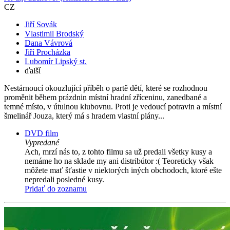
CZ
Jiří Sovák
Vlastimil Brodský
Dana Vávrová
Jiří Procházka
Lubomír Lipský st.
ďalší
Nestárnoucí okouzlující příběh o partě dětí, které se rozhodnou
proměnit během prázdnin místní hradní zříceninu, zanedbané a
temné místo, v útulnou klubovnu. Proti je vedoucí potravin a místní
šmelinář Jouza, který má s hradem vlastní plány...
DVD film
Vypredané
Ach, mrzí nás to, z tohto filmu sa už predali všetky kusy a
nemáme ho na sklade my ani distribútor :( Teoreticky však
môžete mať šťastie v niektorých iných obchodoch, ktoré ešte
nepredali posledné kusy.
Pridať do zoznamu