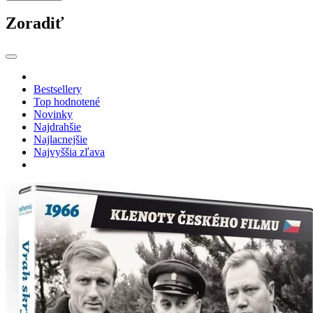
Zoradiť
Bestsellery
Top hodnotené
Novinky
Najdrahšie
Najlacnejšie
Najvyššia zľava