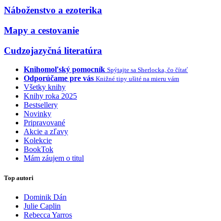
Náboženstvo a ezoterika
Mapy a cestovanie
Cudzojazyčná literatúra
Knihomoľský pomocník
Spýtajte sa Sherlocka, čo čítať
Odporúčame pre vás
Knižné tipy ušité na mieru vám
Všetky knihy
Knihy roka 2025
Bestsellery
Novinky
Pripravované
Akcie a zľavy
Kolekcie
BookTok
Mám záujem o titul
Top autori
Dominik Dán
Julie Caplin
Rebecca Yarros