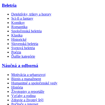
Beletria
Detektívky, trilery a horory
Sci-fi a fantasy
Komiksy
Romantika
Spoločenská beletria
Klasika
Historické
Slovenská beletria
Svetová beletria
Poézia
Ďalšie kategórie
Náučná a odborná
Motivácia a sebarozvoj
Biznis a manažment
Humanitné a spoločenské vedy
História
Životopisy a reportáže
Vzťahy a rodina
Zdravie a životný štýl
Počítače a internet