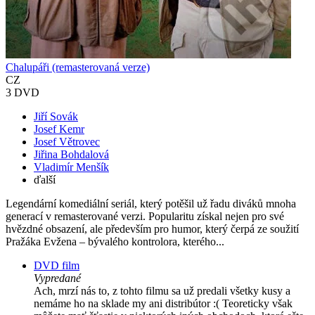
Chalupáři (remasterovaná verze)
CZ
3 DVD
Jiří Sovák
Josef Kemr
Josef Větrovec
Jiřina Bohdalová
Vladimír Menšík
ďalší
Legendární komediální seriál, který potěšil už řadu diváků mnoha
generací v remasterované verzi. Popularitu získal nejen pro své
hvězdné obsazení, ale především pro humor, který čerpá ze soužití
Pražáka Evžena – bývalého kontrolora, kterého...
DVD film
Vypredané
Ach, mrzí nás to, z tohto filmu sa už predali všetky kusy a
nemáme ho na sklade my ani distribútor :( Teoreticky však