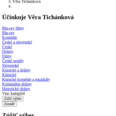
Věra Tichánková
Účinkuje Věra Tichánková
Blu-ray filmy
Blu-ray
Komédie
České a slovenské
České
Drámy
Filmy
České seriály
Slovenské
Klasické a drámy
Klasické
Klasické komédie a muzikály
Kriminálne drámy
Historické drámy
Viac kategórií
Zúžiť výber
Zoradiť
Zúžiť výber