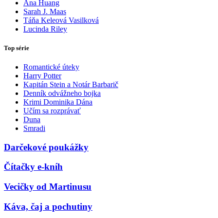
Ana Huang
Sarah J. Maas
Táňa Keleová Vasilková
Lucinda Riley
Top série
Romantické úteky
Harry Potter
Kapitán Stein a Notár Barbarič
Denník odvážneho bojka
Krimi Dominika Dána
Učím sa rozprávať
Duna
Smradi
Darčekové poukážky
Čítačky e-kníh
Vecičky od Martinusu
Káva, čaj a pochutiny