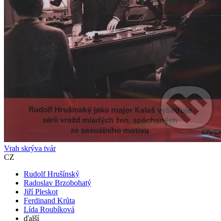
Vrah skrýva tvár
CZ
Rudolf Hrušínský
Radoslav Brzobohatý
Jiří Pleskot
Ferdinand Krůta
Lída Roubíková
ďalší