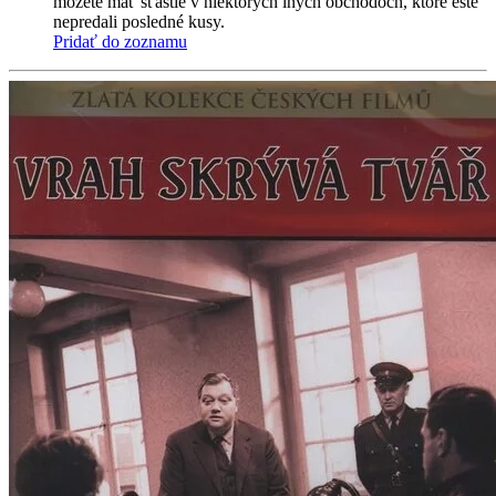
môžete mať šťastie v niektorých iných obchodoch, ktoré ešte
nepredali posledné kusy.
Pridať do zoznamu