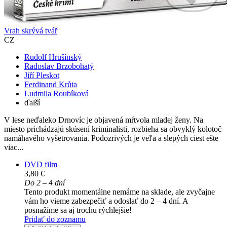
Vrah skrývá tvář
CZ
Rudolf Hrušínský
Radoslav Brzobohatý
Jiří Pleskot
Ferdinand Krůta
Ludmila Roubíková
ďalší
V lese neďaleko Drnovíc je objavená mŕtvola mladej ženy. Na
miesto prichádzajú skúsení kriminalisti, rozbieha sa obvyklý kolotoč
namáhavého vyšetrovania. Podozrivých je veľa a slepých ciest ešte
viac...
DVD film
3,80 €
Do 2 – 4 dní
Tento produkt momentálne nemáme na sklade, ale zvyčajne
vám ho vieme zabezpečiť a odoslať do 2 – 4 dní. A
posnažíme sa aj trochu rýchlejšie!
Pridať do zoznamu