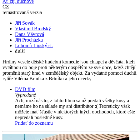
Ať žijí duchové
CZ
remastrovaná verzia
Jiří Sovák
Vlastimil Brodský
Dana Vávrová
Jiří Procházka
Lubomír Lipský st.
ďalší
Hrdiny veselé dětské hudební komedie jsou chlapci a děvčata, kteří
vytáhnou do boje proti některým dospělým ze své obce, když chtějí
proměnit starý hrad v zemědělský objekt. Za vydatné pomoci duchů,
rytíře Viléma Brtníka z Brtníku a jeho dcerky...
DVD film
Vypredané
Ach, mrzí nás to, z tohto filmu sa už predali všetky kusy a
nemáme ho na sklade my ani distribútor :( Teoreticky však
môžete mať šťastie v niektorých iných obchodoch, ktoré ešte
nepredali posledné kusy.
Pridať do zoznamu