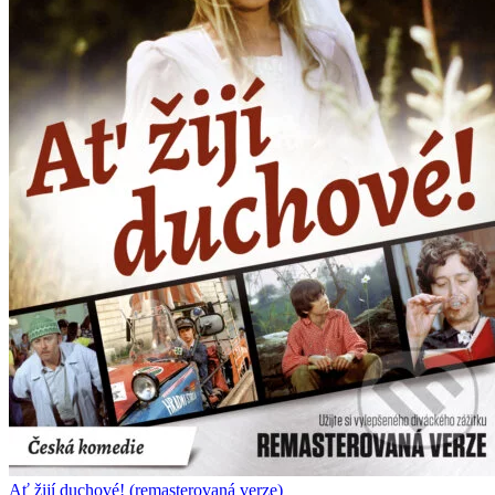
Ať žijí duchové! (remasterovaná verze)