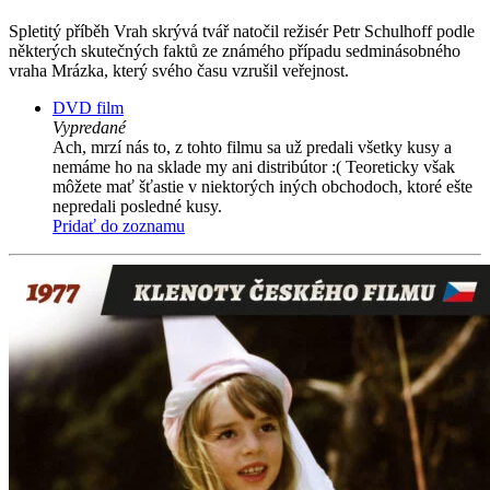
Spletitý příběh Vrah skrývá tvář natočil režisér Petr Schulhoff podle
některých skutečných faktů ze známého případu sedminásobného
vraha Mrázka, který svého času vzrušil veřejnost.
DVD film
Vypredané
Ach, mrzí nás to, z tohto filmu sa už predali všetky kusy a
nemáme ho na sklade my ani distribútor :( Teoreticky však
môžete mať šťastie v niektorých iných obchodoch, ktoré ešte
nepredali posledné kusy.
Pridať do zoznamu