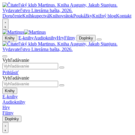
Doručenie
Kníhkupectvá
Knihovrátok
Poukážky
Knižný blog
Kontakt
E-knihy
Audioknihy
Hry
Filmy
Knihy
Doplnky
Vyhľadávanie
Prihlásiť
Vyhľadávanie
Knihy
E-knihy
Audioknihy
Hry
Filmy
Doplnky