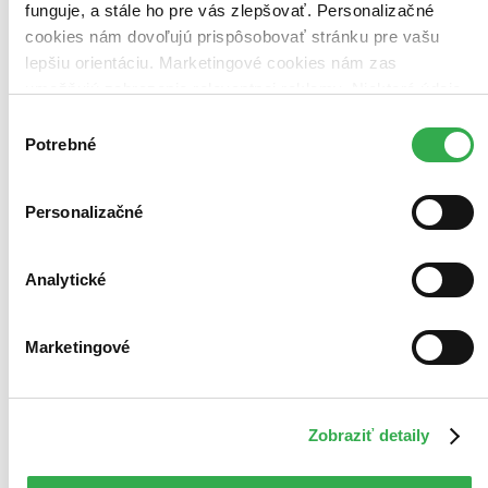
funguje, a stále ho pre vás zlepšovať. Personalizačné
cookies nám dovoľujú prispôsobovať stránku pre vašu
lepšiu orientáciu. Marketingové cookies nám zas
umožňujú zobrazenie relevantnej reklamy. Niektoré údaje
zdieľame aj s tretími stranami. Veľmi by nám pomohlo,
Výber
keby sme mohli používať všetky tieto cookies. Ďakujeme!
Potrebné
súhlasu
Personalizačné
Analytické
Marketingové
Zobraziť detaily
V erbu lvice
CZ