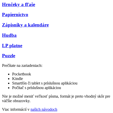
Hrnčeky a fľaše
Papiernictvo
Zápisníky a kalendáre
Hudba
LP platne
Puzzle
Prečítate na zariadeniach:
Pocketbook
Kindle
Smartfón či tablet s príslušnou aplikáciou
Počítač s príslušnou aplikáciou
Nie je možné meniť veľkosť písma, formát je preto vhodný skôr pre
väčšie obrazovky.
Viac informácií v
našich návodoch