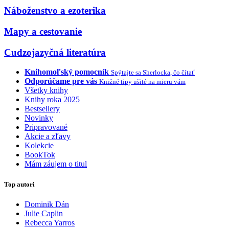
Náboženstvo a ezoterika
Mapy a cestovanie
Cudzojazyčná literatúra
Knihomoľský pomocník
Spýtajte sa Sherlocka, čo čítať
Odporúčame pre vás
Knižné tipy ušité na mieru vám
Všetky knihy
Knihy roka 2025
Bestsellery
Novinky
Pripravované
Akcie a zľavy
Kolekcie
BookTok
Mám záujem o titul
Top autori
Dominik Dán
Julie Caplin
Rebecca Yarros