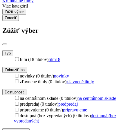
Kriminálne filmy
Viac kategórií
Zúžiť výber
Zoradiť
Zúžiť výber
Typ
film (18 titulov)
film
18
Zobraziť iba
novinky (0 titulov)
novinky
zľavnené tituly (0 titulov)
zľavnené tituly
Dostupnosť
na centrálnom sklade (0 titulov)
na centrálnom sklade
predpredaj (0 titulov)
predpredaj
pripravujeme (0 titulov)
pripravujeme
dostupná (bez vypredaných) (0 titulov)
dostupná (bez
vypredaných)