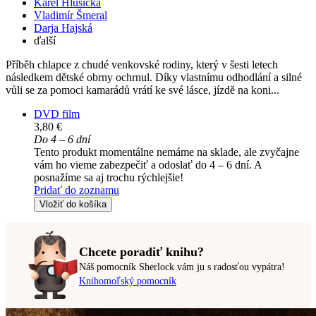
Karel Hlušička
Vladimír Šmeral
Darja Hajská
ďalší
Příběh chlapce z chudé venkovské rodiny, který v šesti letech
následkem dětské obrny ochrnul. Díky vlastnímu odhodlání a silné
vůli se za pomoci kamarádů vrátí ke své lásce, jízdě na koni...
DVD film
3,80 €
Do 4 – 6 dní
Tento produkt momentálne nemáme na sklade, ale zvyčajne
vám ho vieme zabezpečiť a odoslať do 4 – 6 dní. A
posnažíme sa aj trochu rýchlejšie!
Pridať do zoznamu
Vložiť do košíka
Chcete poradiť knihu?
Náš pomocník Sherlock vám ju s radosťou vypátra!
Knihomoľský pomocník