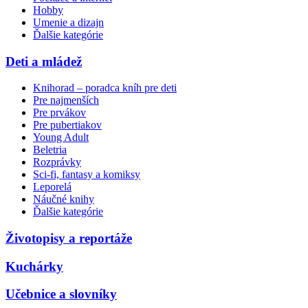
Hobby
Umenie a dizajn
Ďalšie kategórie
Deti a mládež
Knihorad – poradca kníh pre deti
Pre najmenších
Pre prvákov
Pre pubertiakov
Young Adult
Beletria
Rozprávky
Sci-fi, fantasy a komiksy
Leporelá
Náučné knihy
Ďalšie kategórie
Životopisy a reportáže
Kuchárky
Učebnice a slovníky