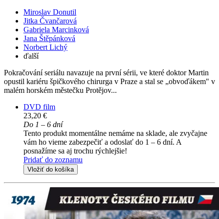
Miroslav Donutil
Jitka Čvančarová
Gabriela Marcinková
Jana Štěpánková
Norbert Lichý
ďalší
Pokračování seriálu navazuje na první sérii, ve které doktor Martin
opustil kariéru špičkového chirurga v Praze a stal se „obvoďákem" v
malém horském městečku Protějov...
DVD film
23,20 €
Do 1 – 6 dní
Tento produkt momentálne nemáme na sklade, ale zvyčajne
vám ho vieme zabezpečiť a odoslať do 1 – 6 dní. A
posnažíme sa aj trochu rýchlejšie!
Pridať do zoznamu
Vložiť do košíka