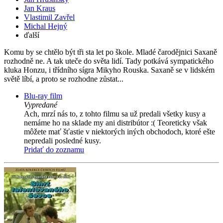
Jan Kraus
Vlastimil Zavřel
Michal Hejný
ďalší
Komu by se chtělo být tři sta let po škole. Mladé čarodějnici Saxaně
rozhodně ne. A tak uteče do světa lidí. Tady potkává sympatického
kluka Honzu, i třídního sígra Mikyho Rouska. Saxaně se v lidském
světě líbí, a proto se rozhodne zůstat...
Blu-ray film
Vypredané
Ach, mrzí nás to, z tohto filmu sa už predali všetky kusy a
nemáme ho na sklade my ani distribútor :( Teoreticky však
môžete mať šťastie v niektorých iných obchodoch, ktoré ešte
nepredali posledné kusy.
Pridať do zoznamu