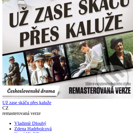
Už zase skáču přes kaluže
CZ
remasterovaná verze
Vladimír Dlouhý
Zdena Hadrbolcová