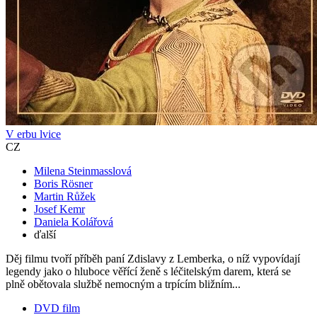
V erbu lvice
CZ
Milena Steinmasslová
Boris Rösner
Martin Růžek
Josef Kemr
Daniela Kolářová
ďalší
Děj filmu tvoří příběh paní Zdislavy z Lemberka, o níž vypovídají
legendy jako o hluboce věřící ženě s léčitelským darem, která se
plně obětovala službě nemocným a trpícím bližním...
DVD film