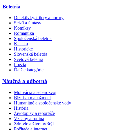
Beletria
Detektívky, trilery a horory
Sci-fi a fantasy
Komiksy
Romantika
Spoločenská beletria
Klasika
Historické
Slovenská beletria
Svetová beletria
Poézia
Ďalšie kategórie
Náučná a odborná
Motivácia a sebarozvoj
Biznis a manažment
Humanitné a spoločenské vedy
História
Životopisy a reportáže
Vzťahy a rodina
Zdravie a životný štýl
Počítače a internet