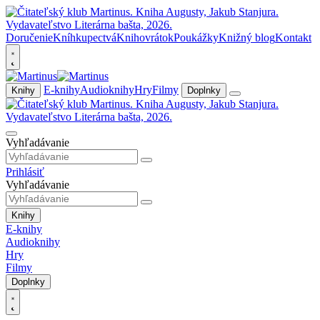
Doručenie
Kníhkupectvá
Knihovrátok
Poukážky
Knižný blog
Kontakt
E-knihy
Audioknihy
Hry
Filmy
Knihy
Doplnky
Vyhľadávanie
Prihlásiť
Vyhľadávanie
Knihy
E-knihy
Audioknihy
Hry
Filmy
Doplnky