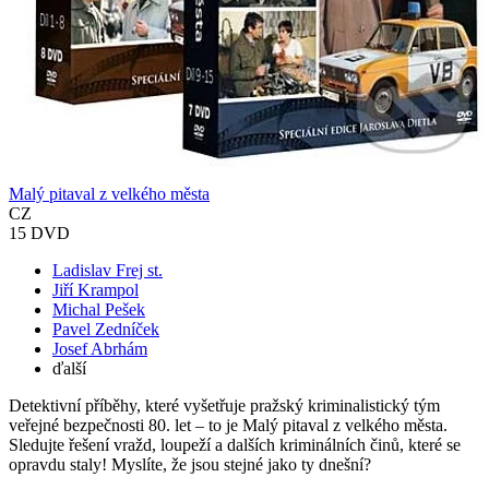
Malý pitaval z velkého města
CZ
15 DVD
Ladislav Frej st.
Jiří Krampol
Michal Pešek
Pavel Zedníček
Josef Abrhám
ďalší
Detektivní příběhy, které vyšetřuje pražský kriminalistický tým
veřejné bezpečnosti 80. let – to je Malý pitaval z velkého města.
Sledujte řešení vražd, loupeží a dalších kriminálních činů, které se
opravdu staly! Myslíte, že jsou stejné jako ty dnešní?