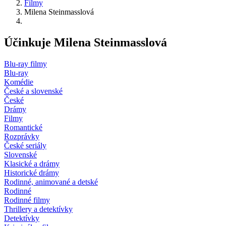
Filmy
Milena Steinmasslová
Účinkuje Milena Steinmasslová
Blu-ray filmy
Blu-ray
Komédie
České a slovenské
České
Drámy
Filmy
Romantické
Rozprávky
České seriály
Slovenské
Klasické a drámy
Historické drámy
Rodinné, animované a detské
Rodinné
Rodinné filmy
Thrillery a detektívky
Detektívky