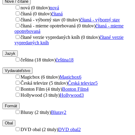
Nové / čítané
nová (0 titulov)
nová
čítaná (0 titulov)
čítaná
čítaná - výborný stav (0 titulov)
čítaná - výborný stav
čítaná - mierne opotrebovaná (0 titulov)
čítaná - mierne
opotrebovaná
čítané verzie vypredaných kníh (0 titulov)
čítané verzie
vypredaných kníh
Jazyk
čeština (18 titulov)
čeština
18
Vydavateľstvo
Magicbox (6 titulov)
Magicbox
6
Česká televize (5 titulov)
Česká televize
5
Bonton Film (4 tituly)
Bonton Film
4
Hollywood (3 tituly)
Hollywood
3
Formát
Bluray (2 tituly)
Bluray
2
Obal
DVD obal (2 tituly)
DVD obal
2