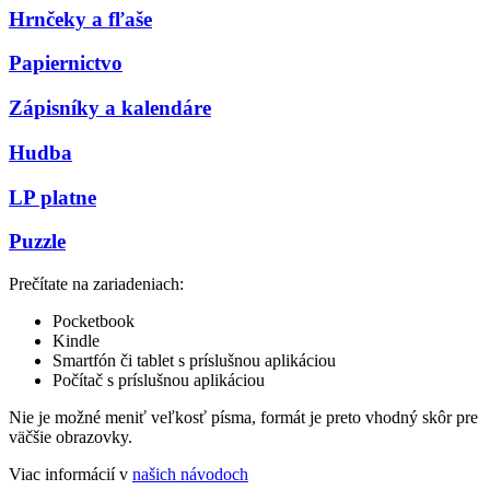
Hrnčeky a fľaše
Papiernictvo
Zápisníky a kalendáre
Hudba
LP platne
Puzzle
Prečítate na zariadeniach:
Pocketbook
Kindle
Smartfón či tablet s príslušnou aplikáciou
Počítač s príslušnou aplikáciou
Nie je možné meniť veľkosť písma, formát je preto vhodný skôr pre
väčšie obrazovky.
Viac informácií v
našich návodoch