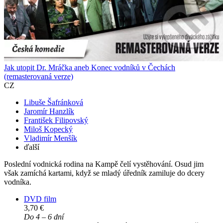
Jak utopit Dr. Mráčka aneb Konec vodníků v Čechách
(remasterovaná verze)
CZ
Libuše Šafránková
Jaromír Hanzlík
František Filipovský
Miloš Kopecký
Vladimír Menšík
ďalší
Poslední vodnická rodina na Kampě čelí vystěhování. Osud jim
však zamíchá kartami, když se mladý úředník zamiluje do dcery
vodníka.
DVD film
3,70 €
Do 4 – 6 dní