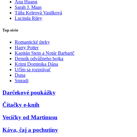
Ana Huang
Sarah J. Maas
Táňa Keleová Vasilková
Lucinda Riley
Top série
Romantické úteky
Harry Potter
Kapitán Stein a Notár Barbarič
Denník odvážneho bojka
Krimi Dominika Dána
Učím sa rozprávať
Duna
Smradi
Darčekové poukážky
Čítačky e-kníh
Vecičky od Martinusu
Káva, čaj a pochutiny