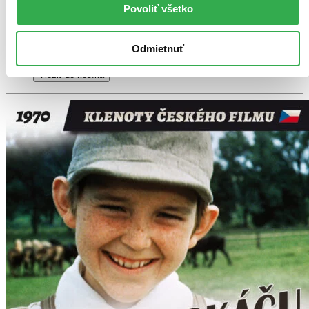
Povoliť všetko
Do 4 – 6 dní
Tento produkt momentálne nemáme na sklade, ale zvyčajne
vám ho vieme zabezpečiť a odoslať do 4 – 6 dní. A
Odmietnuť
posnažíme sa aj trochu rýchlejšie!
Pridať do zoznamu
Vložiť do košíka