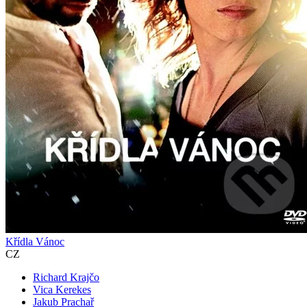
Křídla Vánoc
CZ
Richard Krajčo
Vica Kerekes
Jakub Prachař