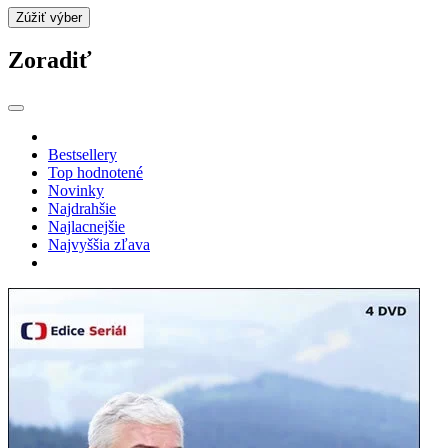
Zúžiť výber
Zoradiť
Bestsellery
Top hodnotené
Novinky
Najdrahšie
Najlacnejšie
Najvyššia zľava