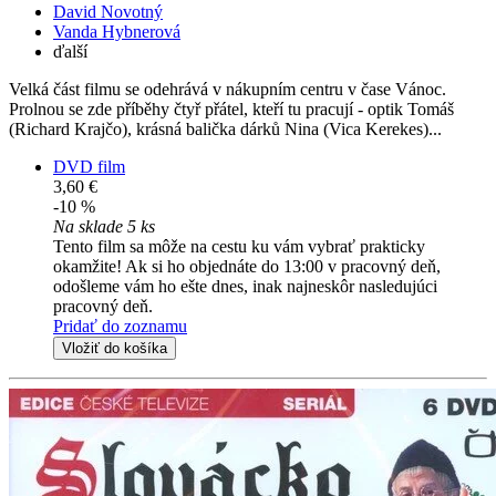
David Novotný
Vanda Hybnerová
ďalší
Velká část filmu se odehrává v nákupním centru v čase Vánoc.
Prolnou se zde příběhy čtyř přátel, kteří tu pracují - optik Tomáš
(Richard Krajčo), krásná balička dárků Nina (Vica Kerekes)...
DVD film
3,60 €
-10 %
Na sklade 5 ks
Tento film sa môže na cestu ku vám vybrať prakticky
okamžite! Ak si ho objednáte do 13:00 v pracovný deň,
odošleme vám ho ešte dnes, inak najneskôr nasledujúci
pracovný deň.
Pridať do zoznamu
Vložiť do košíka