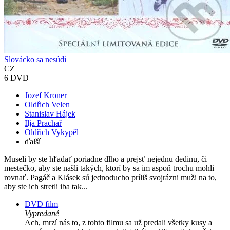
Slovácko sa nesúdi
CZ
6 DVD
Jozef Kroner
Oldřich Velen
Stanislav Hájek
Ilja Prachař
Oldřich Vykypěl
ďalší
Museli by ste hľadať poriadne dlho a prejsť nejednu dedinu, či
mestečko, aby ste našli takých, ktorí by sa im aspoň trochu mohli
rovnať. Pagáč a Klásek sú jednoducho príliš svojrázni muži na to,
aby ste ich stretli iba tak...
DVD film
Vypredané
Ach, mrzí nás to, z tohto filmu sa už predali všetky kusy a