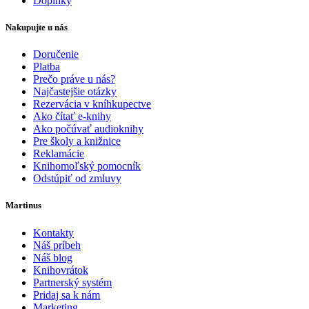
Doplnky
Nakupujte u nás
Doručenie
Platba
Prečo práve u nás?
Najčastejšie otázky
Rezervácia v kníhkupectve
Ako čítať e-knihy
Ako počúvať audioknihy
Pre školy a knižnice
Reklamácie
Knihomoľský pomocník
Odstúpiť od zmluvy
Martinus
Kontakty
Náš príbeh
Náš blog
Knihovrátok
Partnerský systém
Pridaj sa k nám
Marketing