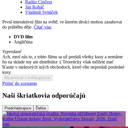
Radúz Činčera
Ján Roháč
Vladimír Svitáček
První interaktivní film na světě, ve kterém diváci mohou zasahovat
do průběhu děje.
Čítať viac
DVD film
Angličtina
Vypredané
Ach, mrzí nás to, z tohto filmu sa už predali všetky kusy a nemáme
ho na sklade my ani distribútor :( Teoreticky však môžete mať
šťastie v niektorých iných obchodoch, ktoré ešte nepredali posledné
kusy.
Rezervovať v kníhkupectve
Pridať do zoznamu
Naši škriatkovia odporúčajú
Predchádzajúce
Ďalšie