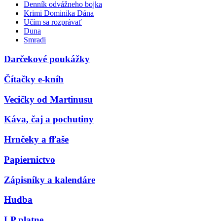
Denník odvážneho bojka
Krimi Dominika Dána
Učím sa rozprávať
Duna
Smradi
Darčekové poukážky
Čítačky e-kníh
Vecičky od Martinusu
Káva, čaj a pochutiny
Hrnčeky a fľaše
Papiernictvo
Zápisníky a kalendáre
Hudba
LP platne