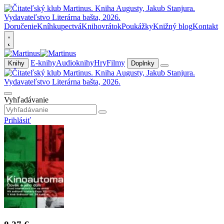
Doručenie
Kníhkupectvá
Knihovrátok
Poukážky
Knižný blog
Kontakt
E-knihy
Audioknihy
Hry
Filmy
Knihy
Doplnky
Vyhľadávanie
Prihlásiť