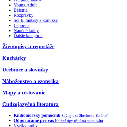
Young Adult
Beletria
Rozprávky
Sci-fi, fantasy a komiksy
Leporelá
Náučné knihy
Ďalšie kategórie
Životopisy a reportáže
Kuchárky
Učebnice a slovníky
Náboženstvo a ezoterika
Mapy a cestovanie
Cudzojazyčná literatúra
Knihomoľský pomocník
Spýtajte sa Sherlocka, čo čítať
Odporúčame pre vás
Knižné tipy ušité na mieru vám
Všetky knihy