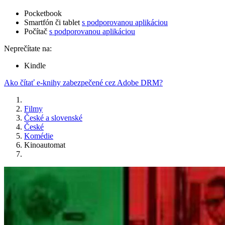
Pocketbook
Smartfón či tablet
s podporovanou aplikáciou
Počítač
s podporovanou aplikáciou
Neprečítate na:
Kindle
Ako čítať e-knihy zabezpečené cez Adobe DRM?
Filmy
České a slovenské
České
Komédie
Kinoautomat