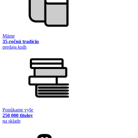
Máme
35-ročnú tradíciu
predaja kníh
Ponúkame vyše
250 000 titulov
na sklade