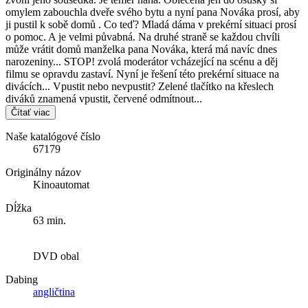
omylem zabouchla dveře svého bytu a nyní pana Nováka prosí, aby
ji pustil k sobě domů . Co teď? Mladá dáma v prekérní situaci prosí
o pomoc. A je velmi půvabná. Na druhé straně se každou chvíli
může vrátit domů manželka pana Nováka, která má navíc dnes
narozeniny... STOP! zvolá moderátor vcházející na scénu a děj
filmu se opravdu zastaví. Nyní je řešení této prekérní situace na
divácích... Vpustit nebo nevpustit? Zelené tlačítko na křeslech
diváků znamená vpustit, červené odmítnout...
Čítať viac
Naše katalógové číslo
67179
Originálny názov
Kinoautomat
Dĺžka
63 min.
DVD obal
Dabing
angličtina