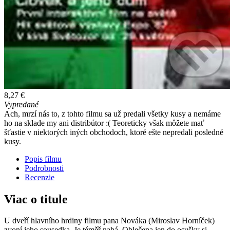
8,27 €
Vypredané
Ach, mrzí nás to, z tohto filmu sa už predali všetky kusy a nemáme
ho na sklade my ani distribútor :( Teoreticky však môžete mať
šťastie v niektorých iných obchodoch, ktoré ešte nepredali posledné
kusy.
Popis filmu
Podrobnosti
Recenzie
Viac o titule
U dveří hlavního hrdiny filmu pana Nováka (Miroslav Horníček)
zvoní jeho sousedka. Je téměř nahá. Oblečena jen do osušky si