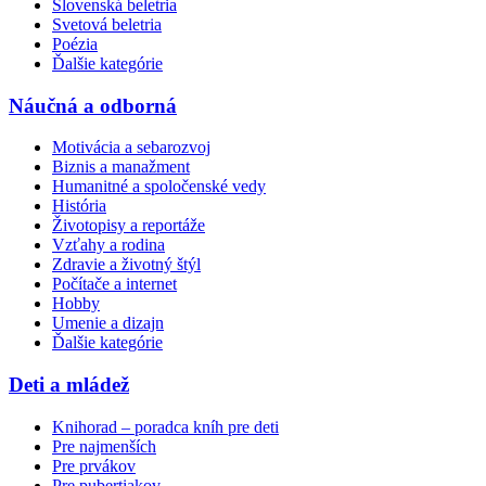
Slovenská beletria
Svetová beletria
Poézia
Ďalšie kategórie
Náučná a odborná
Motivácia a sebarozvoj
Biznis a manažment
Humanitné a spoločenské vedy
História
Životopisy a reportáže
Vzťahy a rodina
Zdravie a životný štýl
Počítače a internet
Hobby
Umenie a dizajn
Ďalšie kategórie
Deti a mládež
Knihorad – poradca kníh pre deti
Pre najmenších
Pre prvákov
Pre pubertiakov