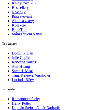
Knihy roka 2025
Bestsellery
Novinky
Pripravované
Akcie a zľavy
Kolekcie
BookTok
Mám záujem o titul
Top autori
Dominik Dán
Julie Caplin
Rebecca Yarros
Ana Huang
Sarah J. Maas
Táňa Keleová Vasilková
Lucinda Riley
Top série
Romantické úteky
Harry Potter
Kapitán Stein a Notár Barbarič