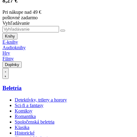
8,27 €
Pri nákupe nad 49 €
poštovné zadarmo
Vyhľadávanie
Knihy
E-knihy
Audioknihy
Hry
Filmy
Doplnky
Beletria
Detektívky, trilery a horory
Sci-fi a fantasy
Komiksy
Romantika
Spoločenská beletria
Klasika
Historické