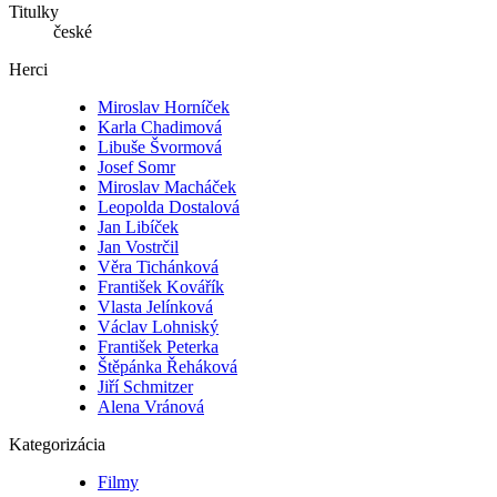
Titulky
české
Herci
Miroslav Horníček
Karla Chadimová
Libuše Švormová
Josef Somr
Miroslav Macháček
Leopolda Dostalová
Jan Libíček
Jan Vostrčil
Věra Tichánková
František Kovářík
Vlasta Jelínková
Václav Lohniský
František Peterka
Štěpánka Řeháková
Jiří Schmitzer
Alena Vránová
Kategorizácia
Filmy