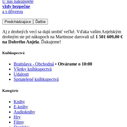
U nás nakupujete
vždy bezpečne
a s dôverou
Predchádzajúce
Ďalšie
Aj z drobných vecí sa dajú urobiť veľké. Vďaka vašim Anjelským
drobným ste pri nákupoch na Martinuse darovali už
1 501 609,00 €
na Dobrého Anjela
. Ďakujeme!
Kníhkupectvá
Bratislava - Obchodná
• Otvárame o 10:00
Všetky kníhkupectvá
Udalosti
Spriatelené kníhkupectvá
Kategórie
Knihy
E-knihy
Audioknihy
Hry
Filmy