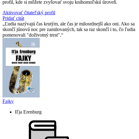
profil, kde si môžete zvyšovať svoju knihomoľskú úroveň.
Aktivovať čitateľský profil
Pridať citát
Ľudia nazývajú čas krutým, ale čas je milosrdnejší ako oni. Ako sa
skončí júnová noc pre zamilovaných, tak sa raz skončí i to, čo ľudia
pomenovali "doživotný trest".
Fajky
Iľja Erenburg