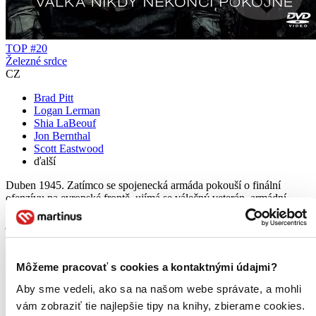
TOP #20
Železné srdce
CZ
Brad Pitt
Logan Lerman
Shia LaBeouf
Jon Bernthal
Scott Eastwood
ďalší
Duben 1945. Zatímco se spojenecká armáda pokouší o finální
ofenzívu na evropské frontě, ujímá se válečný veterán, armádní
seržant Wardaddy (Brad Pitt), velení tanku Sherman a vydává se s
jeho pětičlennou...
DVD film
4,09 €
Môžeme pracovať s cookies a kontaktnými údajmi?
Na sklade 2 ks
Tento film máme síce aktuálne na sklade, máme však už iba
Aby sme vedeli, ako sa na našom webe správate, a mohli
posledné kusy. Ak ho chcete mať rýchlo, ponáhľajte sa!
vám zobraziť tie najlepšie tipy na knihy, zbierame cookies.
Dodanie ďalších môže trvať dlhšie, zvyčajne do šiestich dní.