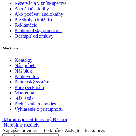
Rezervácia v kníhkupectve
Ako čítať e-knihy
Ako počúvať audioknihy
Pre školy a knižnice
Reklamácie
Knihomoľský pomocník
Odstúpiť od zmluvy
Martinus
Kontakty
Náš príbeh
Náš blog
Knihovrátok
Partnerský systém
Pridaj sa k nám
Marketing
Náš labák
Prehlásenie o cookies
Vyhlásenie o prístupnosti
Martinus je certifikovaný B Corp
Nerobíme rozdiely
Najlepšie novinky sú tie knižné. Získajte ich ako prví: