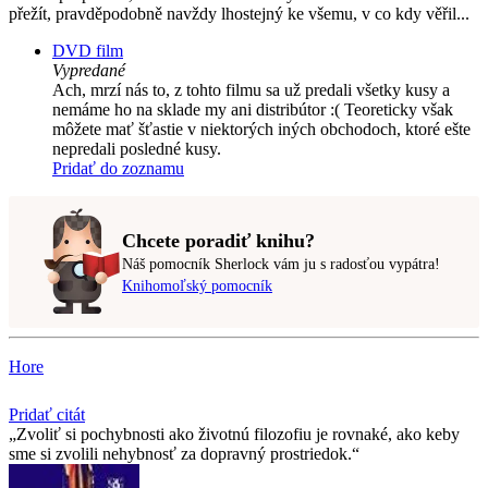
přežít, pravděpodobně navždy lhostejný ke všemu, v co kdy věřil...
DVD film
Vypredané
Ach, mrzí nás to, z tohto filmu sa už predali všetky kusy a
nemáme ho na sklade my ani distribútor :( Teoreticky však
môžete mať šťastie v niektorých iných obchodoch, ktoré ešte
nepredali posledné kusy.
Pridať do zoznamu
Chcete poradiť knihu?
Náš pomocník Sherlock vám ju s radosťou vypátra!
Knihomoľský pomocník
Hore
Pridať citát
Zvoliť si pochybnosti ako životnú filozofiu je rovnaké, ako keby
sme si zvolili nehybnosť za dopravný prostriedok.