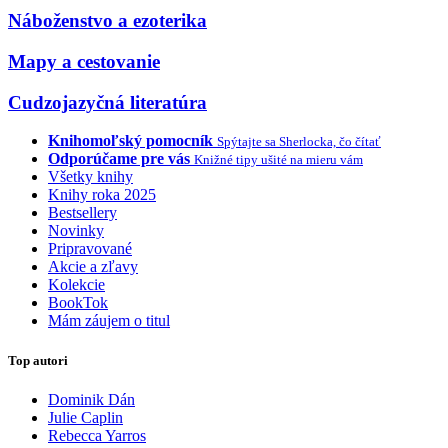
Náboženstvo a ezoterika
Mapy a cestovanie
Cudzojazyčná literatúra
Knihomoľský pomocník
Spýtajte sa Sherlocka, čo čítať
Odporúčame pre vás
Knižné tipy ušité na mieru vám
Všetky knihy
Knihy roka 2025
Bestsellery
Novinky
Pripravované
Akcie a zľavy
Kolekcie
BookTok
Mám záujem o titul
Top autori
Dominik Dán
Julie Caplin
Rebecca Yarros