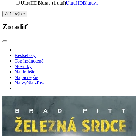
UltraHDBluray (1 titul)
UltraHDBluray
1
Zúžiť výber
Zoradiť
Bestsellery
Top hodnotené
Novinky
Najdrahšie
Najlacnejšie
Najvyššia zľava