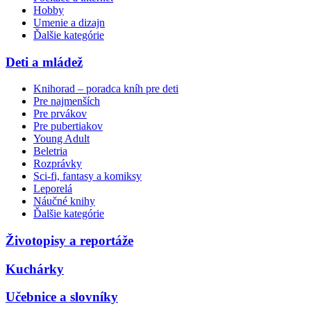
Hobby
Umenie a dizajn
Ďalšie kategórie
Deti a mládež
Knihorad – poradca kníh pre deti
Pre najmenších
Pre prvákov
Pre pubertiakov
Young Adult
Beletria
Rozprávky
Sci-fi, fantasy a komiksy
Leporelá
Náučné knihy
Ďalšie kategórie
Životopisy a reportáže
Kuchárky
Učebnice a slovníky