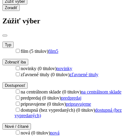
Zúžiť výber
Zoradiť
Zúžiť výber
Typ
film (5 titulov)
film
5
Zobraziť iba
novinky (0 titulov)
novinky
zľavnené tituly (0 titulov)
zľavnené tituly
Dostupnosť
na centrálnom sklade (0 titulov)
na centrálnom sklade
predpredaj (0 titulov)
predpredaj
pripravujeme (0 titulov)
pripravujeme
dostupná (bez vypredaných) (0 titulov)
dostupná (bez
vypredaných)
Nové / čítané
nová (0 titulov)
nová