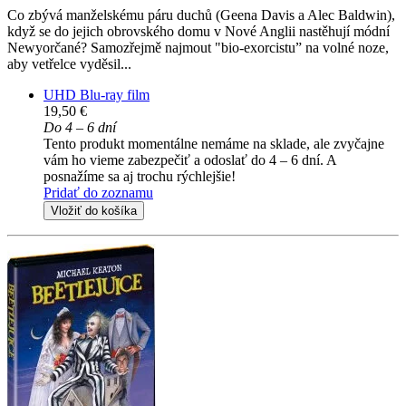
Co zbývá manželskému páru duchů (Geena Davis a Alec Baldwin),
když se do jejich obrovského domu v Nové Anglii nastěhují módní
Newyorčané? Samozřejmě najmout "bio-exorcistu” na volné noze,
aby vetřelce vyděsil...
UHD Blu-ray film
19,50 €
Do 4 – 6 dní
Tento produkt momentálne nemáme na sklade, ale zvyčajne
vám ho vieme zabezpečiť a odoslať do 4 – 6 dní. A
posnažíme sa aj trochu rýchlejšie!
Pridať do zoznamu
Vložiť do košíka