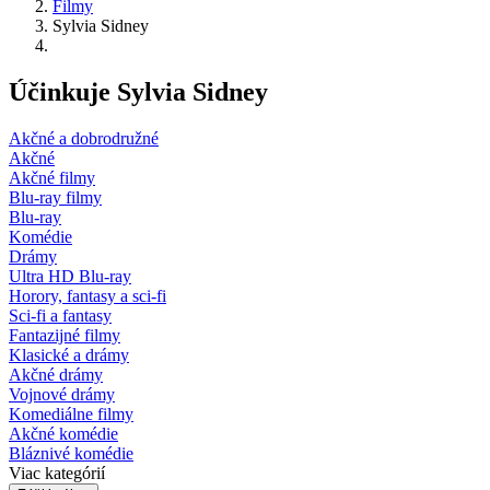
Filmy
Sylvia Sidney
Účinkuje Sylvia Sidney
Akčné a dobrodružné
Akčné
Akčné filmy
Blu-ray filmy
Blu-ray
Komédie
Drámy
Ultra HD Blu-ray
Horory, fantasy a sci-fi
Sci-fi a fantasy
Fantazijné filmy
Klasické a drámy
Akčné drámy
Vojnové drámy
Komediálne filmy
Akčné komédie
Bláznivé komédie
Viac kategórií