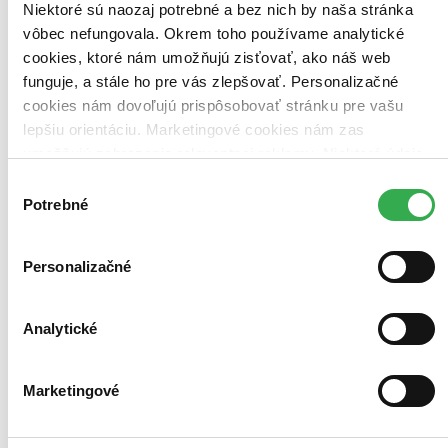
Niektoré sú naozaj potrebné a bez nich by naša stránka
Pridať do zoznamu
Vložiť do košíka
vôbec nefungovala. Okrem toho používame analytické
cookies, ktoré nám umožňujú zisťovať, ako náš web
funguje, a stále ho pre vás zlepšovať. Personalizačné
cookies nám dovoľujú prispôsobovať stránku pre vašu
lepšiu orientáciu. Marketingové cookies nám zas
umožňujú zobrazenie relevantnej reklamy. Niektoré údaje
zdieľame aj s tretími stranami. Veľmi by nám pomohlo,
Výber
keby sme mohli používať všetky tieto cookies. Ďakujeme!
Potrebné
súhlasu
Personalizačné
Analytické
Marketingové