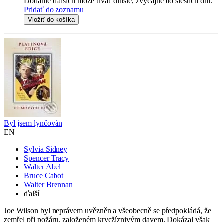
Dodanie ďalších môže trvať dlhšie, zvyčajne do šiestich dní.
Pridať do zoznamu
Vložiť do košíka
Byl jsem lynčován
EN
Sylvia Sidney
Spencer Tracy
Walter Abel
Bruce Cabot
Walter Brennan
ďalší
Joe Wilson byl neprávem uvězněn a všeobecně se předpokládá, že
zemřel při požáru, založeném krvežíznivým davem. Dokázal však