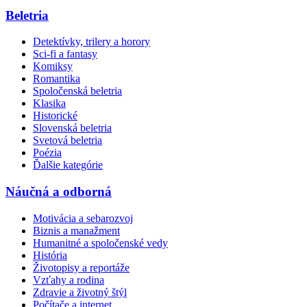
Beletria
Detektívky, trilery a horory
Sci-fi a fantasy
Komiksy
Romantika
Spoločenská beletria
Klasika
Historické
Slovenská beletria
Svetová beletria
Poézia
Ďalšie kategórie
Náučná a odborná
Motivácia a sebarozvoj
Biznis a manažment
Humanitné a spoločenské vedy
História
Životopisy a reportáže
Vzťahy a rodina
Zdravie a životný štýl
Počítače a internet