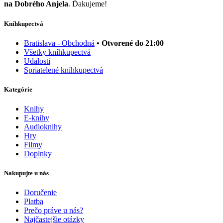
na Dobrého Anjela
. Ďakujeme!
Kníhkupectvá
Bratislava - Obchodná
• Otvorené do 21:00
Všetky kníhkupectvá
Udalosti
Spriatelené kníhkupectvá
Kategórie
Knihy
E-knihy
Audioknihy
Hry
Filmy
Doplnky
Nakupujte u nás
Doručenie
Platba
Prečo práve u nás?
Najčastejšie otázky