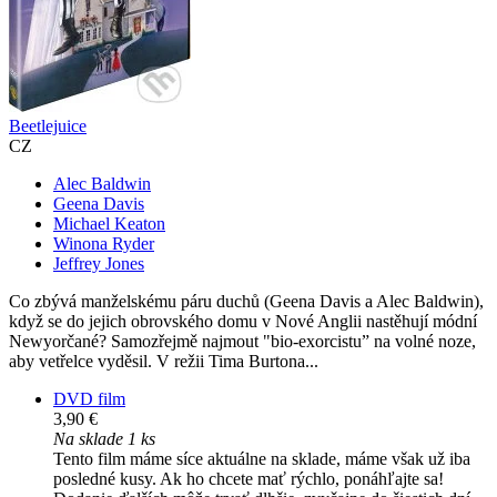
Beetlejuice
CZ
Alec Baldwin
Geena Davis
Michael Keaton
Winona Ryder
Jeffrey Jones
Co zbývá manželskému páru duchů (Geena Davis a Alec Baldwin),
když se do jejich obrovského domu v Nové Anglii nastěhují módní
Newyorčané? Samozřejmě najmout "bio-exorcistu” na volné noze,
aby vetřelce vyděsil. V režii Tima Burtona...
DVD film
3,90 €
Na sklade 1 ks
Tento film máme síce aktuálne na sklade, máme však už iba
posledné kusy. Ak ho chcete mať rýchlo, ponáhľajte sa!