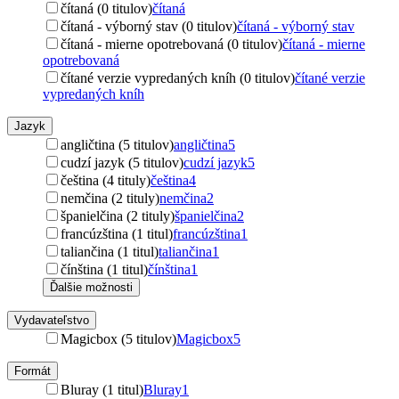
čítaná (0 titulov)
čítaná
čítaná - výborný stav (0 titulov)
čítaná - výborný stav
čítaná - mierne opotrebovaná (0 titulov)
čítaná - mierne
opotrebovaná
čítané verzie vypredaných kníh (0 titulov)
čítané verzie
vypredaných kníh
Jazyk
angličtina (5 titulov)
angličtina
5
cudzí jazyk (5 titulov)
cudzí jazyk
5
čeština (4 tituly)
čeština
4
nemčina (2 tituly)
nemčina
2
španielčina (2 tituly)
španielčina
2
francúzština (1 titul)
francúzština
1
taliančina (1 titul)
taliančina
1
čínština (1 titul)
čínština
1
Ďalšie možnosti
Vydavateľstvo
Magicbox (5 titulov)
Magicbox
5
Formát
Bluray (1 titul)
Bluray
1