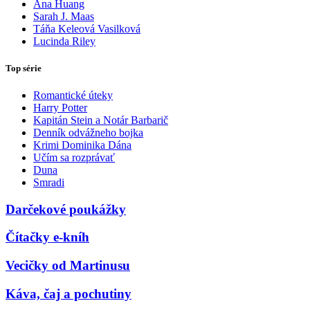
Ana Huang
Sarah J. Maas
Táňa Keleová Vasilková
Lucinda Riley
Top série
Romantické úteky
Harry Potter
Kapitán Stein a Notár Barbarič
Denník odvážneho bojka
Krimi Dominika Dána
Učím sa rozprávať
Duna
Smradi
Darčekové poukážky
Čítačky e-kníh
Vecičky od Martinusu
Káva, čaj a pochutiny