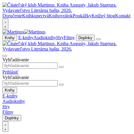
Doručenie
Kníhkupectvá
Knihovrátok
Poukážky
Knižný blog
Kontakt
E-knihy
Audioknihy
Hry
Filmy
Knihy
Doplnky
Vyhľadávanie
Prihlásiť
Vyhľadávanie
Knihy
E-knihy
Audioknihy
Hry
Filmy
Doplnky