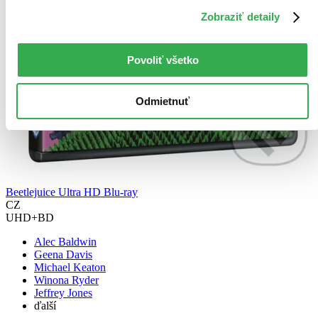
Zobraziť detaily
Povoliť všetko
Odmietnuť
Beetlejuice Ultra HD Blu-ray
CZ
UHD+BD
Alec Baldwin
Geena Davis
Michael Keaton
Winona Ryder
Jeffrey Jones
ďalší