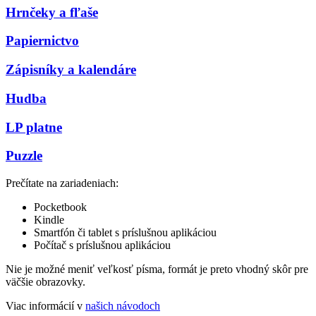
Hrnčeky a fľaše
Papiernictvo
Zápisníky a kalendáre
Hudba
LP platne
Puzzle
Prečítate na zariadeniach:
Pocketbook
Kindle
Smartfón či tablet s príslušnou aplikáciou
Počítač s príslušnou aplikáciou
Nie je možné meniť veľkosť písma, formát je preto vhodný skôr pre
väčšie obrazovky.
Viac informácií v
našich návodoch