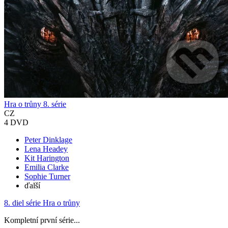
Hra o trůny 8. série
CZ
4 DVD
Peter Dinklage
Lena Headey
Kit Harington
Emilia Clarke
Sophie Turner
ďalší
8. diel série
Hra o trůny
Kompletní první série...