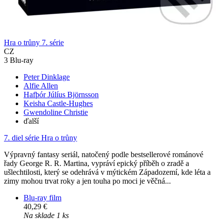
Hra o trůny 7. série
CZ
3 Blu-ray
Peter Dinklage
Alfie Allen
Hafþór Júlíus Björnsson
Keisha Castle-Hughes
Gwendoline Christie
ďalší
7. diel série
Hra o trůny
Výpravný fantasy seriál, natočený podle bestsellerové románové
řady George R. R. Martina, vypráví epický příběh o zradě a
ušlechtilosti, který se odehrává v mýtickém Západozemí, kde léta a
zimy mohou trvat roky a jen touha po moci je věčná...
Blu-ray film
40,29 €
Na sklade 1 ks