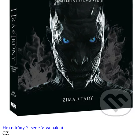
Hra o trůny 7. série Viva balení
CZ