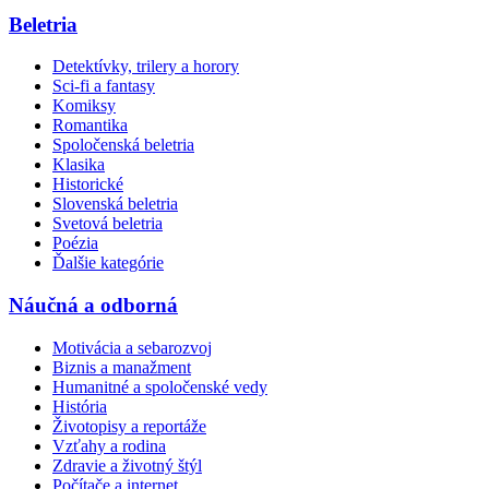
Beletria
Detektívky, trilery a horory
Sci-fi a fantasy
Komiksy
Romantika
Spoločenská beletria
Klasika
Historické
Slovenská beletria
Svetová beletria
Poézia
Ďalšie kategórie
Náučná a odborná
Motivácia a sebarozvoj
Biznis a manažment
Humanitné a spoločenské vedy
História
Životopisy a reportáže
Vzťahy a rodina
Zdravie a životný štýl
Počítače a internet