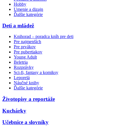
Hobby
Umenie a dizajn
Ďalšie kategórie
Deti a mládež
Knihorad – poradca kníh pre deti
Pre najmenších
Pre prvákov
Pre pubertiakov
Young Adult
Beletria
Rozprávky
Sci-fi, fantasy a komiksy
Leporelá
Náučné knihy
Ďalšie kategórie
Životopisy a reportáže
Kuchárky
Učebnice a slovníky