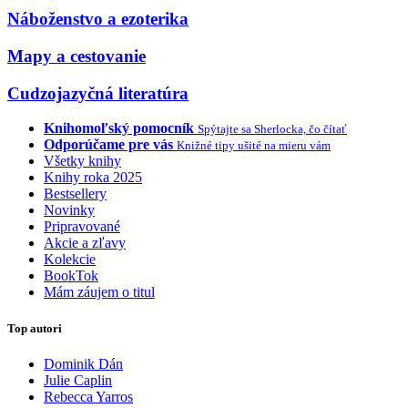
Náboženstvo a ezoterika
Mapy a cestovanie
Cudzojazyčná literatúra
Knihomoľský pomocník
Spýtajte sa Sherlocka, čo čítať
Odporúčame pre vás
Knižné tipy ušité na mieru vám
Všetky knihy
Knihy roka 2025
Bestsellery
Novinky
Pripravované
Akcie a zľavy
Kolekcie
BookTok
Mám záujem o titul
Top autori
Dominik Dán
Julie Caplin
Rebecca Yarros