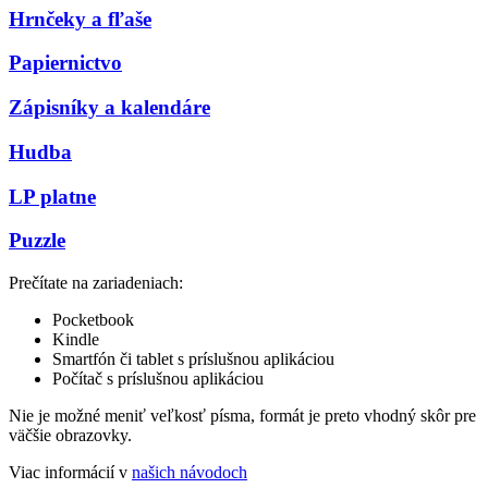
Hrnčeky a fľaše
Papiernictvo
Zápisníky a kalendáre
Hudba
LP platne
Puzzle
Prečítate na zariadeniach:
Pocketbook
Kindle
Smartfón či tablet s príslušnou aplikáciou
Počítač s príslušnou aplikáciou
Nie je možné meniť veľkosť písma, formát je preto vhodný skôr pre
väčšie obrazovky.
Viac informácií v
našich návodoch