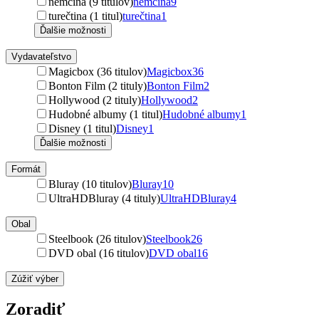
nemčina (9 titulov)
nemčina
9
turečtina (1 titul)
turečtina
1
Ďalšie možnosti
Vydavateľstvo
Magicbox (36 titulov)
Magicbox
36
Bonton Film (2 tituly)
Bonton Film
2
Hollywood (2 tituly)
Hollywood
2
Hudobné albumy (1 titul)
Hudobné albumy
1
Disney (1 titul)
Disney
1
Ďalšie možnosti
Formát
Bluray (10 titulov)
Bluray
10
UltraHDBluray (4 tituly)
UltraHDBluray
4
Obal
Steelbook (26 titulov)
Steelbook
26
DVD obal (16 titulov)
DVD obal
16
Zúžiť výber
Zoradiť