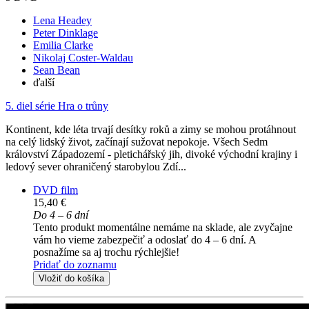
Lena Headey
Peter Dinklage
Emilia Clarke
Nikolaj Coster-Waldau
Sean Bean
ďalší
5. diel série
Hra o trůny
Kontinent, kde léta trvají desítky roků a zimy se mohou protáhnout
na celý lidský život, začínají sužovat nepokoje. Všech Sedm
království Západozemí - pletichářský jih, divoké východní krajiny i
ledový sever ohraničený starobylou Zdí...
DVD film
15,40 €
Do 4 – 6 dní
Tento produkt momentálne nemáme na sklade, ale zvyčajne
vám ho vieme zabezpečiť a odoslať do 4 – 6 dní. A
posnažíme sa aj trochu rýchlejšie!
Pridať do zoznamu
Vložiť do košíka