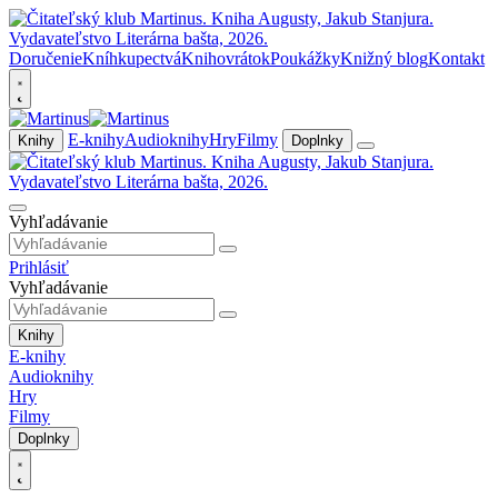
Doručenie
Kníhkupectvá
Knihovrátok
Poukážky
Knižný blog
Kontakt
E-knihy
Audioknihy
Hry
Filmy
Knihy
Doplnky
Vyhľadávanie
Prihlásiť
Vyhľadávanie
Knihy
E-knihy
Audioknihy
Hry
Filmy
Doplnky