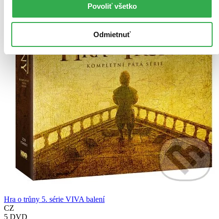
Povoliť všetko
Odmietnuť
Hra o trůny 5. série VIVA balení
CZ
5 DVD