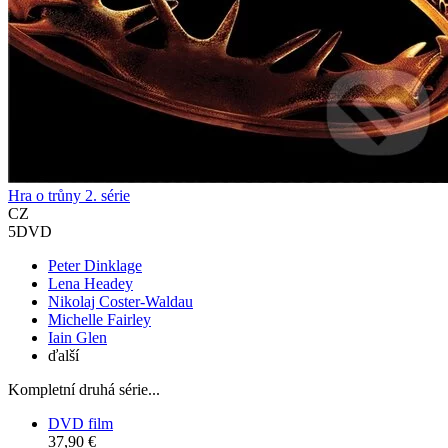
Hra o trůny 2. série
CZ
5DVD
Peter Dinklage
Lena Headey
Nikolaj Coster-Waldau
Michelle Fairley
Iain Glen
ďalší
Kompletní druhá série...
DVD film
37,90 €