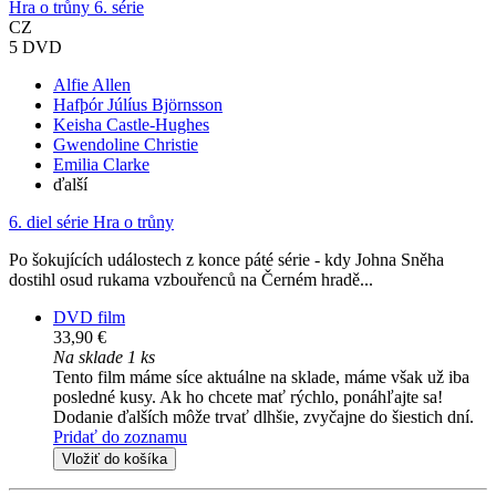
Hra o trůny 6. série
CZ
5 DVD
Alfie Allen
Hafþór Júlíus Björnsson
Keisha Castle-Hughes
Gwendoline Christie
Emilia Clarke
ďalší
6. diel série
Hra o trůny
Po šokujících událostech z konce páté série - kdy Johna Sněha
dostihl osud rukama vzbouřenců na Černém hradě...
DVD film
33,90 €
Na sklade 1 ks
Tento film máme síce aktuálne na sklade, máme však už iba
posledné kusy. Ak ho chcete mať rýchlo, ponáhľajte sa!
Dodanie ďalších môže trvať dlhšie, zvyčajne do šiestich dní.
Pridať do zoznamu
Vložiť do košíka