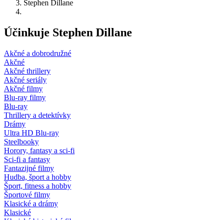
Stephen Dillane
Účinkuje Stephen Dillane
Akčné a dobrodružné
Akčné
Akčné thrillery
Akčné seriály
Akčné filmy
Blu-ray filmy
Blu-ray
Thrillery a detektívky
Drámy
Ultra HD Blu-ray
Steelbooky
Horory, fantasy a sci-fi
Sci-fi a fantasy
Fantazijné filmy
Hudba, šport a hobby
Šport, fitness a hobby
Športové filmy
Klasické a drámy
Klasické