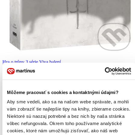
Hra o trůny 3.série Viva balení
CZ
5DVD
Sean Bean
Peter Dinklage
Môžeme pracovať s cookies a kontaktnými údajmi?
Lena Headey
Nikolaj Coster-Waldau
Aby sme vedeli, ako sa na našom webe správate, a mohli
Emilia Clarke
vám zobraziť tie najlepšie tipy na knihy, zbierame cookies.
ďalší
Niektoré sú naozaj potrebné a bez nich by naša stránka
Ve třetí sérii dramatického seriálu Hra o trůny televize HBO® se
vôbec nefungovala. Okrem toho používame analytické
Lannisterové sotva drží na trůně, když musí čelit prudkému útoku
cookies, ktoré nám umožňujú zisťovať, ako náš web
Stannise Baratheona z moře a zároveň nepokojům na severu, které