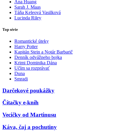
Ana Huang
Sarah J. Maas
Táňa Keleová Vasilková
Lucinda Riley
Top série
Romantické úteky
Harry Potter
Kapitán Stein a Notár Barbarič
Denník odvážneho bojka
Krimi Dominika Dána
Učím sa rozprávať
Duna
Smradi
Darčekové poukážky
Čítačky e-kníh
Vecičky od Martinusu
Káva, čaj a pochutiny