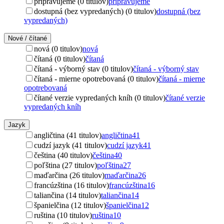
pripravujeme (0 titulov)
pripravujeme
dostupná (bez vypredaných) (0 titulov)
dostupná (bez
vypredaných)
Nové / čítané
nová (0 titulov)
nová
čítaná (0 titulov)
čítaná
čítaná - výborný stav (0 titulov)
čítaná - výborný stav
čítaná - mierne opotrebovaná (0 titulov)
čítaná - mierne
opotrebovaná
čítané verzie vypredaných kníh (0 titulov)
čítané verzie
vypredaných kníh
Jazyk
angličtina (41 titulov)
angličtina
41
cudzí jazyk (41 titulov)
cudzí jazyk
41
čeština (40 titulov)
čeština
40
poľština (27 titulov)
poľština
27
maďarčina (26 titulov)
maďarčina
26
francúzština (16 titulov)
francúzština
16
taliančina (14 titulov)
taliančina
14
španielčina (12 titulov)
španielčina
12
ruština (10 titulov)
ruština
10