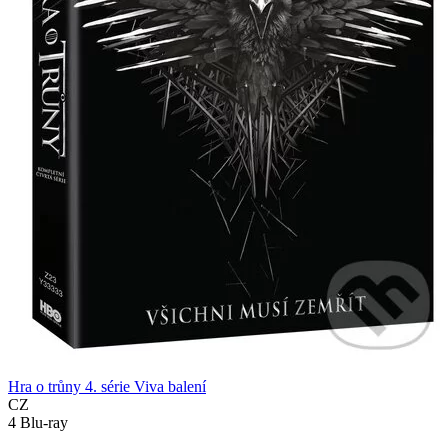
Hra o trůny 4. série Viva balení
CZ
4 Blu-ray