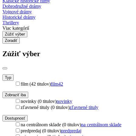
Klasické historické filmy
Dobrodružné drámy
Vojnové drámy
Historické drámy
Thrillery
Viac kategórií
Zúžiť výber
Zoradiť
Zúžiť výber
Typ
film (42 titulov)
film
42
Zobraziť iba
novinky (0 titulov)
novinky
zľavnené tituly (0 titulov)
zľavnené tituly
Dostupnosť
na centrálnom sklade (0 titulov)
na centrálnom sklade
predpredaj (0 titulov)
predpredaj