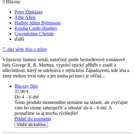
3 Blu-ray
Peter Dinklage
Alfie Allen
Hafþór Júlíus Björnsson
Keisha Castle-Hughes
Gwendoline Christie
ďalší
7. diel série
Hra o trůny
Výpravný fantasy seriál, natočený podle bestsellerové románové
řady George R. R. Martina, vypráví epický příběh o zradě a
ušlechtilosti, který se odehrává v mýtickém Západozemí, kde léta a
zimy mohou trvat roky a jen touha po moci je věčná...
Blu-ray film
37,90 €
Do 4 – 6 dní
Tento produkt momentálne nemáme na sklade, ale zvyčajne
vám ho vieme zabezpečiť a odoslať do 4 – 6 dní. A
posnažíme sa aj trochu rýchlejšie!
Pridať do zoznamu
Vložiť do košíka