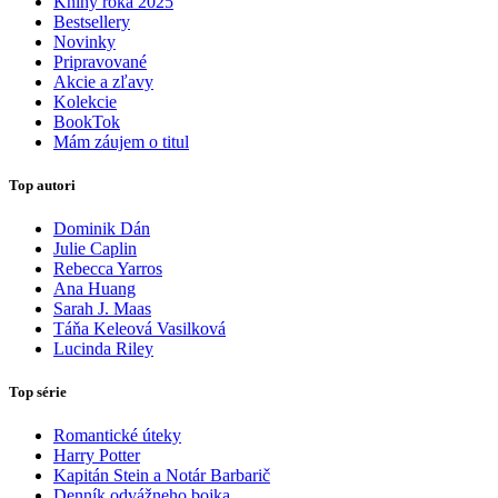
Knihy roka 2025
Bestsellery
Novinky
Pripravované
Akcie a zľavy
Kolekcie
BookTok
Mám záujem o titul
Top autori
Dominik Dán
Julie Caplin
Rebecca Yarros
Ana Huang
Sarah J. Maas
Táňa Keleová Vasilková
Lucinda Riley
Top série
Romantické úteky
Harry Potter
Kapitán Stein a Notár Barbarič
Denník odvážneho bojka