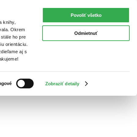
Povoliť všetko
a knihy,
ovala. Okrem
Odmietnuť
stále ho pre
u orientáciu.
dieľame aj s
Ďakujeme!
ngové
Zobraziť detaily