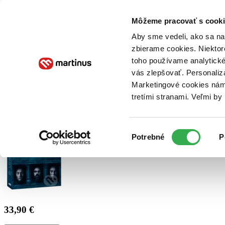
Doručenie
Kníhkupectvá
Knihovrátok
Poukážky
Knižný blog
Kontakt
Môžeme pracovať s cooki
Aby sme vedeli, ako sa na 
zbierame cookies. Niektor
E-knihy
Audioknihy
Hry
Filmy
Knihy
Doplnky
toho používame analytické
vás zlepšovať. Personaliz
Vyhľadávanie
Marketingové cookies nám 
tretími stranami. Veľmi b
Prihlásiť
Výber
Potrebné
P
súhlasu
33,90 €