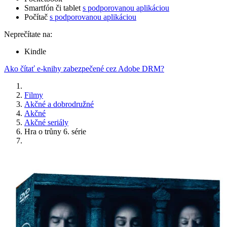
Smartfón či tablet
s podporovanou aplikáciou
Počítač
s podporovanou aplikáciou
Neprečítate na:
Kindle
Ako čítať e-knihy zabezpečené cez Adobe DRM?
Filmy
Akčné a dobrodružné
Akčné
Akčné seriály
Hra o trůny 6. série