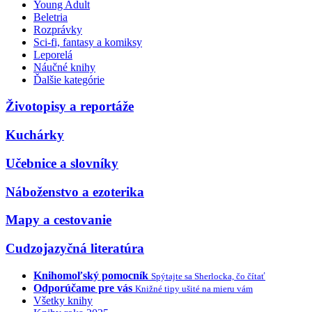
Young Adult
Beletria
Rozprávky
Sci-fi, fantasy a komiksy
Leporelá
Náučné knihy
Ďalšie kategórie
Životopisy a reportáže
Kuchárky
Učebnice a slovníky
Náboženstvo a ezoterika
Mapy a cestovanie
Cudzojazyčná literatúra
Knihomoľský pomocník
Spýtajte sa Sherlocka, čo čítať
Odporúčame pre vás
Knižné tipy ušité na mieru vám
Všetky knihy