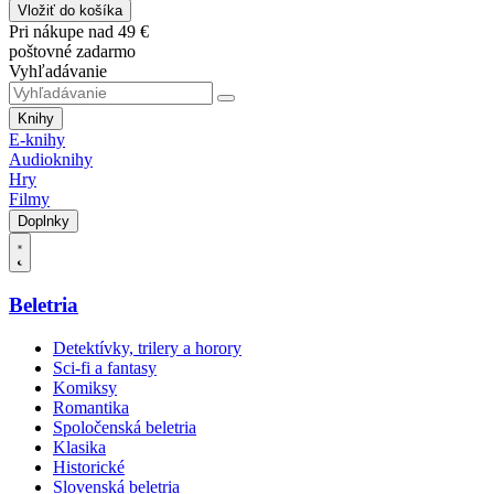
Vložiť do košíka
Pri nákupe nad 49 €
poštovné zadarmo
Vyhľadávanie
Knihy
E-knihy
Audioknihy
Hry
Filmy
Doplnky
Beletria
Detektívky, trilery a horory
Sci-fi a fantasy
Komiksy
Romantika
Spoločenská beletria
Klasika
Historické
Slovenská beletria