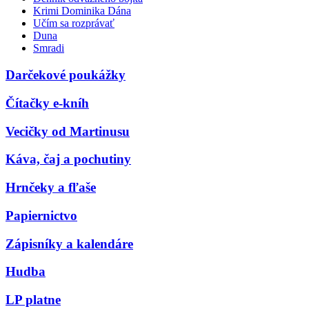
Krimi Dominika Dána
Učím sa rozprávať
Duna
Smradi
Darčekové poukážky
Čítačky e-kníh
Vecičky od Martinusu
Káva, čaj a pochutiny
Hrnčeky a fľaše
Papiernictvo
Zápisníky a kalendáre
Hudba
LP platne