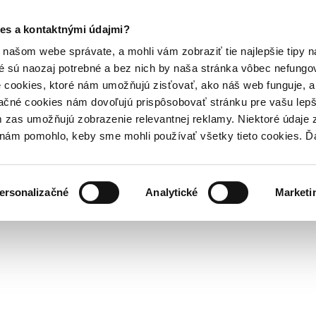
es a kontaktnými údajmi?
našom webe správate, a mohli vám zobraziť tie najlepšie tipy n
é sú naozaj potrebné a bez nich by naša stránka vôbec nefung
 cookies, ktoré nám umožňujú zisťovať, ako náš web funguje, a 
ačné cookies nám dovoľujú prispôsobovať stránku pre vašu lepši
zas umožňujú zobrazenie relevantnej reklamy. Niektoré údaje z
y nám pomohlo, keby sme mohli používať všetky tieto cookies. 
ersonalizačné
Analytické
Marketi