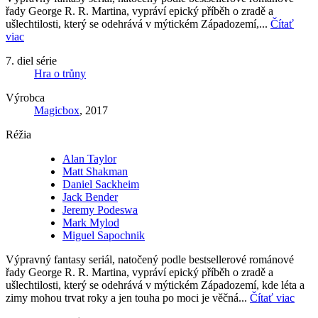
řady George R. R. Martina, vypráví epický příběh o zradě a
ušlechtilosti, který se odehrává v mýtickém Západozemí,...
Čítať
viac
7. diel série
Hra o trůny
Výrobca
Magicbox
, 2017
Réžia
Alan Taylor
Matt Shakman
Daniel Sackheim
Jack Bender
Jeremy Podeswa
Mark Mylod
Miguel Sapochnik
Výpravný fantasy seriál, natočený podle bestsellerové románové
řady George R. R. Martina, vypráví epický příběh o zradě a
ušlechtilosti, který se odehrává v mýtickém Západozemí, kde léta a
zimy mohou trvat roky a jen touha po moci je věčná...
Čítať viac