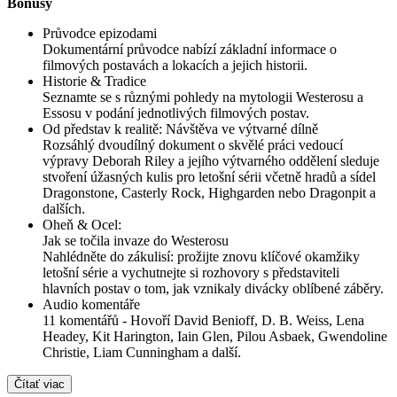
Bonusy
Průvodce epizodami
Dokumentární průvodce nabízí základní informace o
filmových postavách a lokacích a jejich historii.
Historie & Tradice
Seznamte se s různými pohledy na mytologii Westerosu a
Essosu v podání jednotlivých filmových postav.
Od představ k realitě: Návštěva ve výtvarné dílně
Rozsáhlý dvoudílný dokument o skvělé práci vedoucí
výpravy Deborah Riley a jejího výtvarného oddělení sleduje
stvoření úžasných kulis pro letošní sérii včetně hradů a sídel
Dragonstone, Casterly Rock, Highgarden nebo Dragonpit a
dalších.
Oheň & Ocel:
Jak se točila invaze do Westerosu
Nahlédněte do zákulisí: prožijte znovu klíčové okamžiky
letošní série a vychutnejte si rozhovory s představiteli
hlavních postav o tom, jak vznikaly divácky oblíbené záběry.
Audio komentáře
11 komentářů - Hovoří David Benioff, D. B. Weiss, Lena
Headey, Kit Harington, Iain Glen, Pilou Asbaek, Gwendoline
Christie, Liam Cunningham a další.
Čítať viac