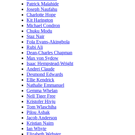
Patrick Malahide
Joseph Naufahu
Charlotte Hope
Kit Harington
Michael Condron
Chuku Modu
Staz Nair
Fola Evans-Akingbola
Rubi Ali
Dean-Charles Chapman
Max von Sydow
Isaac Hempstead-Wright
Andrei Claude
Desmond Edwards
Ellie Kendrick
Nathalie Emmanuel
Gemma Whelan
Nell Tiger Free
Kristofer Hivju
Tom Wlaschiha
Pilou Asbak
Jacob Anderson
Kristian Nairn
Ian Whyte
Elizabeth Webster