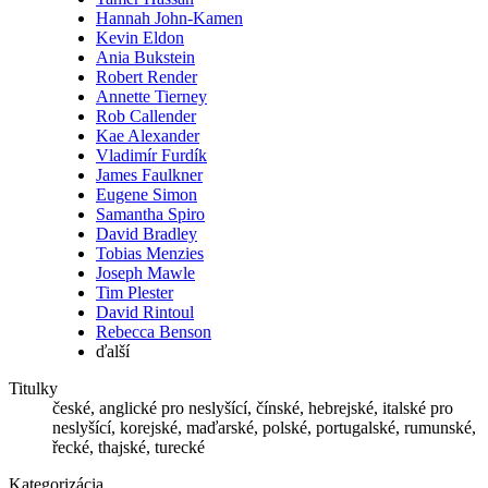
Hannah John-Kamen
Kevin Eldon
Ania Bukstein
Robert Render
Annette Tierney
Rob Callender
Kae Alexander
Vladimír Furdík
James Faulkner
Eugene Simon
Samantha Spiro
David Bradley
Tobias Menzies
Joseph Mawle
Tim Plester
David Rintoul
Rebecca Benson
ďalší
Titulky
české, anglické pro neslyšící, čínské, hebrejské, italské pro
neslyšící, korejské, maďarské, polské, portugalské, rumunské,
řecké, thajské, turecké
Kategorizácia