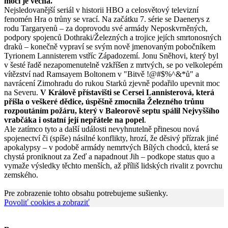
moci je věčná.
Nejsledovanější seriál v historii HBO a celosvětový televizní
fenomén Hra o trůny se vrací. Na začátku 7. série se Daenerys z
rodu Targaryenů – za doprovodu své armády Neposkvrněných,
podpory spojenců Dothraki/Železných a trojice jejích smrtonosných
draků – konečně vypraví se svým nově jmenovaným pobočníkem
Tyrionem Lannisterem vstříc Západozemí. Jonu Sněhovi, který byl
v šesté řadě nezapomenutelně vzkříšen z mrtvých, se po velkolepém
vítězství nad Ramsayem Boltonem v "Bitvě !@#$%^&*ů" a
navrácení Zimohradu do rukou Starků zjevně podařilo upevnit moc
na Severu.
V Králově přístavišti se Cersei Lannisterová, která
přišla o veškeré dědice, úspěšně zmocnila Železného trůnu
rozpoutáním požáru, který v Baleorově septu spálil Nejvyššího
vrabčáka i ostatní její nepřátele na popel
.
Ale zatímco tyto a další události nevyhnutelně přinesou nová
spojenectví či (spíše) násilné konflikty, hrozí, že děsivý přízrak jiné
apokalypsy – v podobě armády nemrtvých Bílých chodců, která se
chystá proniknout za Zeď a napadnout Jih – podkope status quo a
vymaže výsledky těchto menších, až příliš lidských rivalit z povrchu
zemského.
Pre zobrazenie tohto obsahu potrebujeme sušienky.
Povoliť cookies a zobraziť