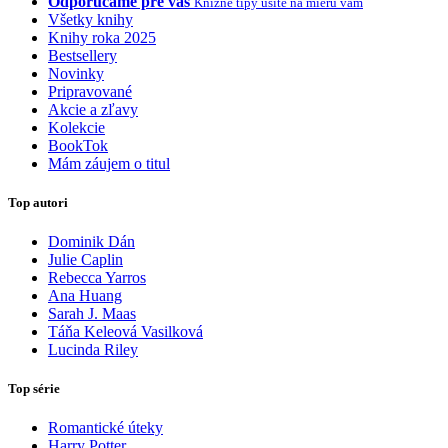
Odporúčame pre vás
Knižné tipy ušité na mieru vám
Všetky knihy
Knihy roka 2025
Bestsellery
Novinky
Pripravované
Akcie a zľavy
Kolekcie
BookTok
Mám záujem o titul
Top autori
Dominik Dán
Julie Caplin
Rebecca Yarros
Ana Huang
Sarah J. Maas
Táňa Keleová Vasilková
Lucinda Riley
Top série
Romantické úteky
Harry Potter