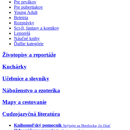
Pre prvákov
Pre pubertiakov
Young Adult
Beletria
Rozprávky
Sci-fi, fantasy a komiksy
Leporelá
Náučné knihy
Ďalšie kategórie
Životopisy a reportáže
Kuchárky
Učebnice a slovníky
Náboženstvo a ezoterika
Mapy a cestovanie
Cudzojazyčná literatúra
Knihomoľský pomocník
Spýtajte sa Sherlocka, čo čítať