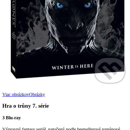
Viac obrázkov
Obrázky
Hra o trůny 7. série
3 Blu-ray
Výpravný fantasy seriál, natočený podle bestsellerové románové