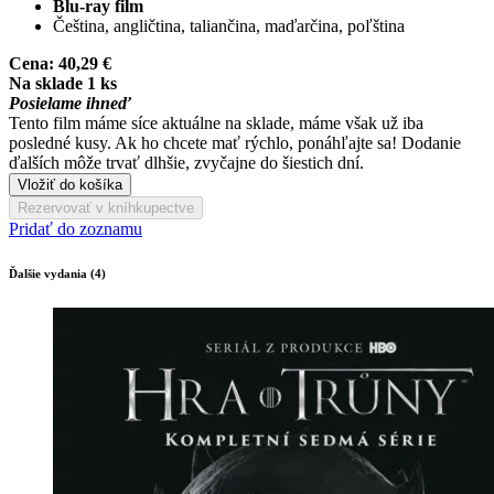
Blu-ray film
Čeština, angličtina, taliančina, maďarčina, poľština
Cena:
40,29 €
Na sklade 1 ks
Posielame ihneď
Tento film máme síce aktuálne na sklade, máme však už iba
posledné kusy. Ak ho chcete mať rýchlo, ponáhľajte sa! Dodanie
ďalších môže trvať dlhšie, zvyčajne do šiestich dní.
Vložiť do košíka
Rezervovať v kníhkupectve
Pridať do zoznamu
Ďalšie vydania (4)