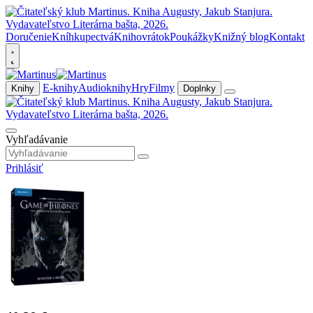
Doručenie
Kníhkupectvá
Knihovrátok
Poukážky
Knižný blog
Kontakt
E-knihy
Audioknihy
Hry
Filmy
Knihy
Doplnky
Vyhľadávanie
Prihlásiť