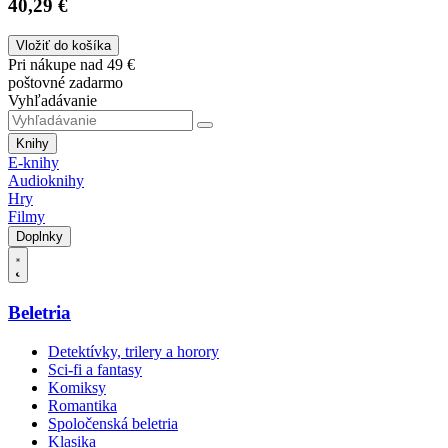
40,29 €
Vložiť do košíka
Pri nákupe nad 49 €
poštovné zadarmo
Vyhľadávanie
Knihy
E-knihy
Audioknihy
Hry
Filmy
Doplnky
Beletria
Detektívky, trilery a horory
Sci-fi a fantasy
Komiksy
Romantika
Spoločenská beletria
Klasika