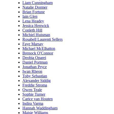
Liam Cunningham
Natalie Dormer
Brian Fortune
Iain Glen
Lena Headey
Jessica Henwick
Conleth Hill
Michiel Huisman
Rosabell Laurenti Sellers
Faye Marsay
Michael McElhatton
Brenock O'Connor
Deobia Oparei
Daniel Portman
Jonathan Pryce
Iwan Rheon
Toby Sebastian
Alexander Siddig
Freddie Stroma
Owen Teale
Sophie Turner
Carice van Houten
Indira Varma
Hannah Waddingham
Maisie Williams