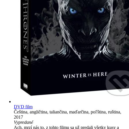
DVD film
Čeština, angličtina, taliančina, maďarčina, poľština, ruština,
2017
Vypredané
Ach, mrzí nás to, z tohto filmu sa už predali všetky kusy a