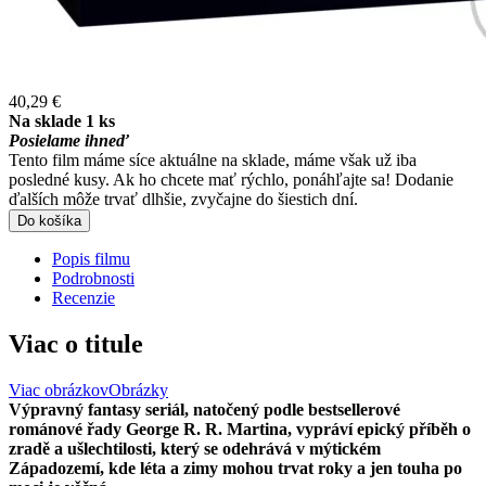
40,29 €
Na sklade 1 ks
Posielame ihneď
Tento film máme síce aktuálne na sklade, máme však už iba
posledné kusy. Ak ho chcete mať rýchlo, ponáhľajte sa! Dodanie
ďalších môže trvať dlhšie, zvyčajne do šiestich dní.
Do košíka
Popis filmu
Podrobnosti
Recenzie
Viac o titule
Viac obrázkov
Obrázky
Výpravný fantasy seriál, natočený podle bestsellerové
románové řady George R. R. Martina, vypráví epický příběh o
zradě a ušlechtilosti, který se odehrává v mýtickém
Západozemí, kde léta a zimy mohou trvat roky a jen touha po