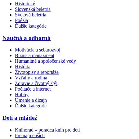
Historické
Slovenská beletria
Svetová beletria
Poézia
Ďalšie kategórie
Náučná a odborná
Motivácia a sebarozvoj
Biznis a manažment
Humanitné a spoločenské vedy
História
Životopisy a reportáže
Vzťahy a rodina
Zdravie a životný štýl
Počítače a internet
Hobby
Umenie a dizajn
Ďalšie kategórie
Deti a mládež
Knihorad – poradca kníh pre deti
Pre najmenších