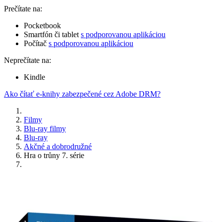
Prečítate na:
Pocketbook
Smartfón či tablet
s podporovanou aplikáciou
Počítač
s podporovanou aplikáciou
Neprečítate na:
Kindle
Ako čítať e-knihy zabezpečené cez Adobe DRM?
Filmy
Blu-ray filmy
Blu-ray
Akčné a dobrodružné
Hra o trůny 7. série