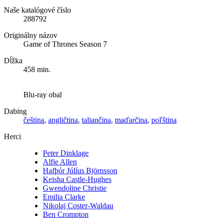
Naše katalógové číslo
288792
Originálny názov
Game of Thrones Season 7
Dĺžka
458 min.
Blu-ray obal
Dabing
čeština
,
angličtina
,
taliančina
,
maďarčina
,
poľština
Herci
Peter Dinklage
Alfie Allen
Hafþór Júlíus Björnsson
Keisha Castle-Hughes
Gwendoline Christie
Emilia Clarke
Nikolaj Coster-Waldau
Ben Crompton