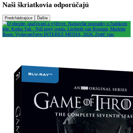
Naši škriatkovia odporúčajú
Predchádzajúce
Ďalšie