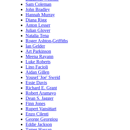
Sam Coleman
John Bradley
Hannah Murray
Diana Rigg
Anton Lesser
Julian Glover
Natalia Tena
Roger Ashton-Griffiths
Ian Gelder
Art Parkinson
Meena Rayann
Luke Roberts
Lino Facioli
Aidan Gillen
Yousef 'Joe' Sweid
Essie Davis
Richard E. Grant
Robert Aramayo
Dean S. Jagger
Finn Jones
Rupert Vansittart
Enzo Cilenti
George Georgiou
Eddie Jackson
Tamer Hassan