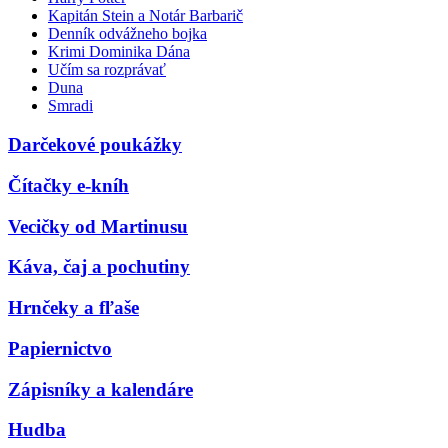
Kapitán Stein a Notár Barbarič
Denník odvážneho bojka
Krimi Dominika Dána
Učím sa rozprávať
Duna
Smradi
Darčekové poukážky
Čítačky e-kníh
Vecičky od Martinusu
Káva, čaj a pochutiny
Hrnčeky a fľaše
Papiernictvo
Zápisníky a kalendáre
Hudba