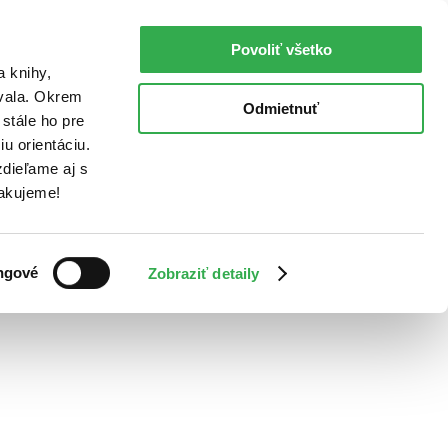
Povoliť všetko
a knihy,
ovala. Okrem
Odmietnuť
stále ho pre
u orientáciu.
dieľame aj s
Ďakujeme!
ngové
Zobraziť detaily