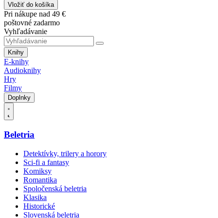
Vložiť do košíka
Pri nákupe nad 49 €
poštovné zadarmo
Vyhľadávanie
Knihy
E-knihy
Audioknihy
Hry
Filmy
Doplnky
Beletria
Detektívky, trilery a horory
Sci-fi a fantasy
Komiksy
Romantika
Spoločenská beletria
Klasika
Historické
Slovenská beletria