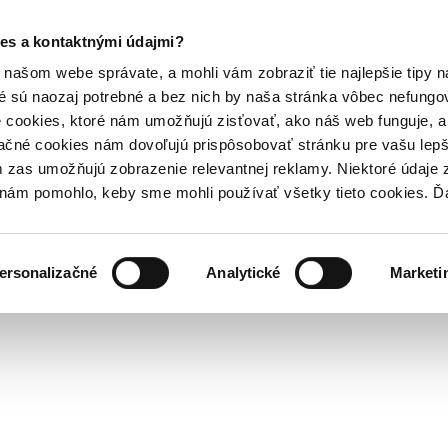
es a kontaktnými údajmi?
našom webe správate, a mohli vám zobraziť tie najlepšie tipy n
é sú naozaj potrebné a bez nich by naša stránka vôbec nefung
 cookies, ktoré nám umožňujú zisťovať, ako náš web funguje, a 
ačné cookies nám dovoľujú prispôsobovať stránku pre vašu lepši
zas umožňujú zobrazenie relevantnej reklamy. Niektoré údaje z
y nám pomohlo, keby sme mohli používať všetky tieto cookies. 
ersonalizačné
Analytické
Marketi