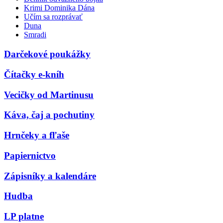
Krimi Dominika Dána
Učím sa rozprávať
Duna
Smradi
Darčekové poukážky
Čítačky e-kníh
Vecičky od Martinusu
Káva, čaj a pochutiny
Hrnčeky a fľaše
Papiernictvo
Zápisníky a kalendáre
Hudba
LP platne