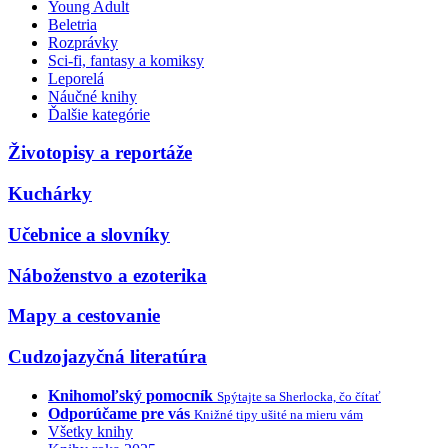
Young Adult
Beletria
Rozprávky
Sci-fi, fantasy a komiksy
Leporelá
Náučné knihy
Ďalšie kategórie
Životopisy a reportáže
Kuchárky
Učebnice a slovníky
Náboženstvo a ezoterika
Mapy a cestovanie
Cudzojazyčná literatúra
Knihomoľský pomocník
Spýtajte sa Sherlocka, čo čítať
Odporúčame pre vás
Knižné tipy ušité na mieru vám
Všetky knihy