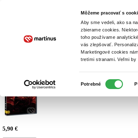
Doručenie
Kníhkupectvá
Knihovrátok
Poukážky
Knižný blog
Kontakt
Môžeme pracovať s cooki
Aby sme vedeli, ako sa na 
zbierame cookies. Niektor
E-knihy
Audioknihy
Hry
Filmy
Knihy
Doplnky
toho používame analytické
vás zlepšovať. Personaliz
Vyhľadávanie
Marketingové cookies nám 
tretími stranami. Veľmi b
Prihlásiť
Výber
Potrebné
P
súhlasu
5,90 €