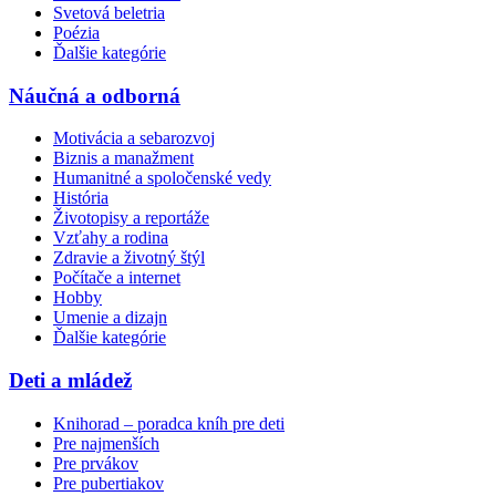
Svetová beletria
Poézia
Ďalšie kategórie
Náučná a odborná
Motivácia a sebarozvoj
Biznis a manažment
Humanitné a spoločenské vedy
História
Životopisy a reportáže
Vzťahy a rodina
Zdravie a životný štýl
Počítače a internet
Hobby
Umenie a dizajn
Ďalšie kategórie
Deti a mládež
Knihorad – poradca kníh pre deti
Pre najmenších
Pre prvákov
Pre pubertiakov