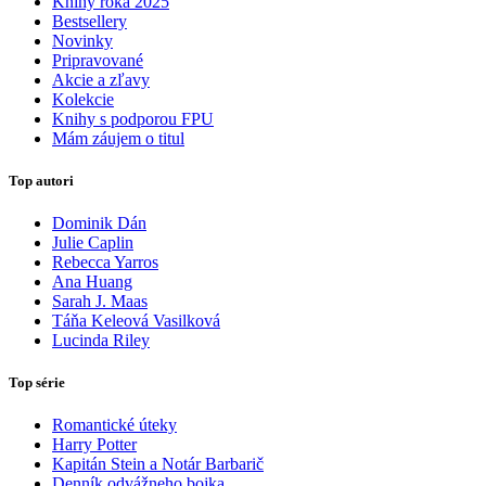
Knihy roka 2025
Bestsellery
Novinky
Pripravované
Akcie a zľavy
Kolekcie
Knihy s podporou FPU
Mám záujem o titul
Top autori
Dominik Dán
Julie Caplin
Rebecca Yarros
Ana Huang
Sarah J. Maas
Táňa Keleová Vasilková
Lucinda Riley
Top série
Romantické úteky
Harry Potter
Kapitán Stein a Notár Barbarič
Denník odvážneho bojka