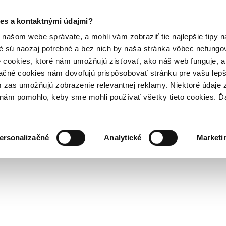
es a kontaktnými údajmi?
našom webe správate, a mohli vám zobraziť tie najlepšie tipy n
é sú naozaj potrebné a bez nich by naša stránka vôbec nefung
 cookies, ktoré nám umožňujú zisťovať, ako náš web funguje, a 
ačné cookies nám dovoľujú prispôsobovať stránku pre vašu lepši
zas umožňujú zobrazenie relevantnej reklamy. Niektoré údaje z
y nám pomohlo, keby sme mohli používať všetky tieto cookies. 
ersonalizačné
Analytické
Marketi