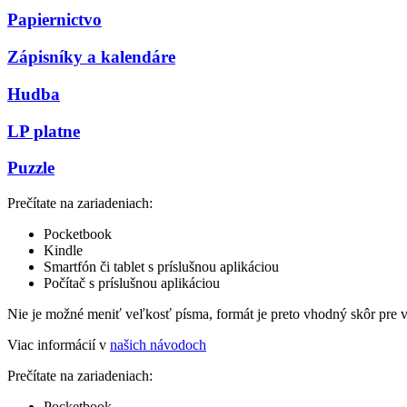
Papiernictvo
Zápisníky a kalendáre
Hudba
LP platne
Puzzle
Prečítate na zariadeniach:
Pocketbook
Kindle
Smartfón či tablet s príslušnou aplikáciou
Počítač s príslušnou aplikáciou
Nie je možné meniť veľkosť písma, formát je preto vhodný skôr pre 
Viac informácií v
našich návodoch
Prečítate na zariadeniach:
Pocketbook