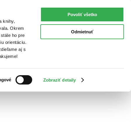
Povoliť všetko
a knihy,
ovala. Okrem
Odmietnuť
stále ho pre
u orientáciu.
dieľame aj s
Ďakujeme!
ngové
Zobraziť detaily