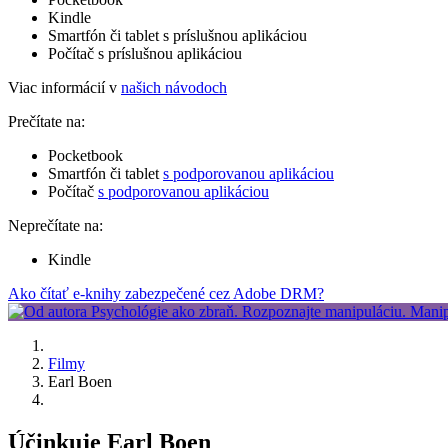
Kindle
Smartfón či tablet s príslušnou aplikáciou
Počítač s príslušnou aplikáciou
Viac informácií v
našich návodoch
Prečítate na:
Pocketbook
Smartfón či tablet
s podporovanou aplikáciou
Počítač
s podporovanou aplikáciou
Neprečítate na:
Kindle
Ako čítať e-knihy zabezpečené cez Adobe DRM?
Filmy
Earl Boen
Účinkuje Earl Boen