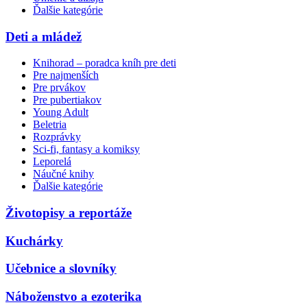
Ďalšie kategórie
Deti a mládež
Knihorad – poradca kníh pre deti
Pre najmenších
Pre prvákov
Pre pubertiakov
Young Adult
Beletria
Rozprávky
Sci-fi, fantasy a komiksy
Leporelá
Náučné knihy
Ďalšie kategórie
Životopisy a reportáže
Kuchárky
Učebnice a slovníky
Náboženstvo a ezoterika