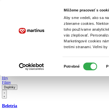
Doručenie
Kníhkupectvá
Knihovrátok
Poukážky
Knižný blog
Kontakt
Môžeme pracovať s cooki
Aby sme vedeli, ako sa na 
zbierame cookies. Niektor
E-knihy
Audioknihy
Hry
Filmy
Knihy
Doplnky
toho používame analytické
vás zlepšovať. Personaliz
Vyhľadávanie
Marketingové cookies nám 
tretími stranami. Veľmi b
Prihlásiť
Vyhľadávanie
Výber
Knihy
Potrebné
P
súhlasu
E-knihy
Audioknihy
Hry
Filmy
Doplnky
Beletria