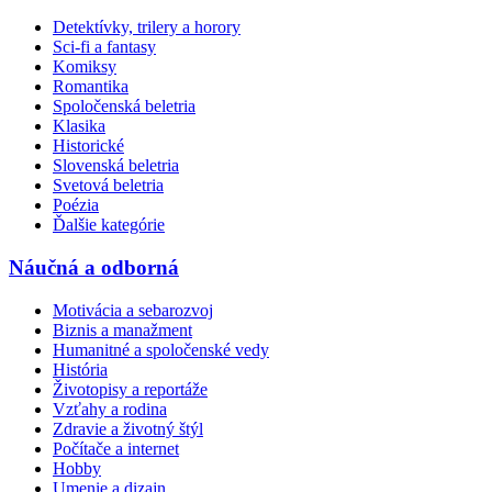
Detektívky, trilery a horory
Sci-fi a fantasy
Komiksy
Romantika
Spoločenská beletria
Klasika
Historické
Slovenská beletria
Svetová beletria
Poézia
Ďalšie kategórie
Náučná a odborná
Motivácia a sebarozvoj
Biznis a manažment
Humanitné a spoločenské vedy
História
Životopisy a reportáže
Vzťahy a rodina
Zdravie a životný štýl
Počítače a internet
Hobby
Umenie a dizajn