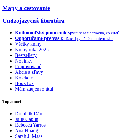
Mapy a cestovanie
Cudzojazyčná literatúra
Knihomoľský pomocník
Spýtajte sa Sherlocka, čo čítať
Odporúčame pre vás
Knižné tipy ušité na mieru vám
Všetky knihy
Knihy roka 2025
Bestsellery
Novinky
Pripravované
Akcie a zľavy
Kolekcie
BookTok
Mám záujem o titul
Top autori
Dominik Dán
Julie Caplin
Rebecca Yarros
Ana Huang
Sarah J. Maas