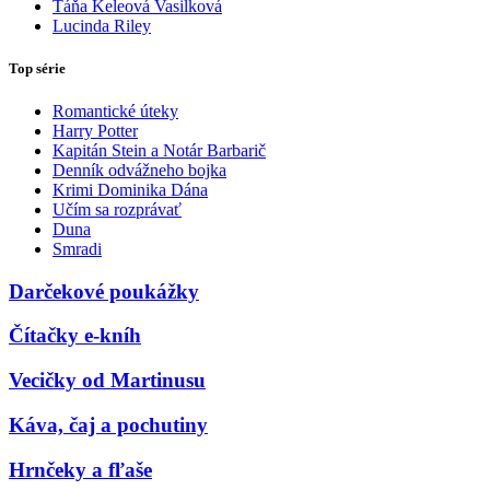
Táňa Keleová Vasilková
Lucinda Riley
Top série
Romantické úteky
Harry Potter
Kapitán Stein a Notár Barbarič
Denník odvážneho bojka
Krimi Dominika Dána
Učím sa rozprávať
Duna
Smradi
Darčekové poukážky
Čítačky e-kníh
Vecičky od Martinusu
Káva, čaj a pochutiny
Hrnčeky a fľaše