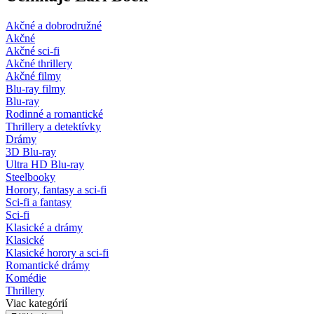
Akčné a dobrodružné
Akčné
Akčné sci-fi
Akčné thrillery
Akčné filmy
Blu-ray filmy
Blu-ray
Rodinné a romantické
Thrillery a detektívky
Drámy
3D Blu-ray
Ultra HD Blu-ray
Steelbooky
Horory, fantasy a sci-fi
Sci-fi a fantasy
Sci-fi
Klasické a drámy
Klasické
Klasické horory a sci-fi
Romantické drámy
Komédie
Thrillery
Viac kategórií