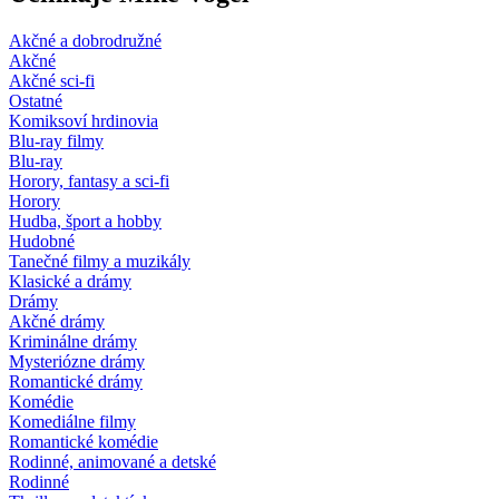
Akčné a dobrodružné
Akčné
Akčné sci-fi
Ostatné
Komiksoví hrdinovia
Blu-ray filmy
Blu-ray
Horory, fantasy a sci-fi
Horory
Hudba, šport a hobby
Hudobné
Tanečné filmy a muzikály
Klasické a drámy
Drámy
Akčné drámy
Kriminálne drámy
Mysteriózne drámy
Romantické drámy
Komédie
Komediálne filmy
Romantické komédie
Rodinné, animované a detské
Rodinné