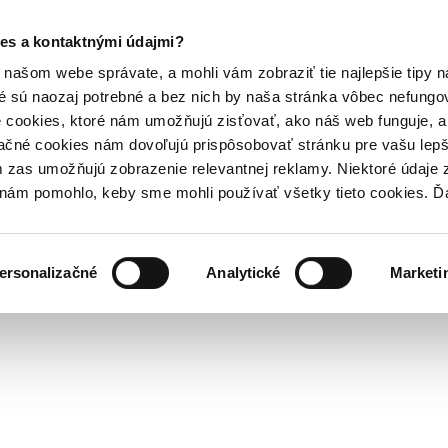
es a kontaktnými údajmi?
našom webe správate, a mohli vám zobraziť tie najlepšie tipy n
é sú naozaj potrebné a bez nich by naša stránka vôbec nefung
 cookies, ktoré nám umožňujú zisťovať, ako náš web funguje, a 
ačné cookies nám dovoľujú prispôsobovať stránku pre vašu lepši
zas umožňujú zobrazenie relevantnej reklamy. Niektoré údaje z
y nám pomohlo, keby sme mohli používať všetky tieto cookies. 
ersonalizačné
Analytické
Marketi