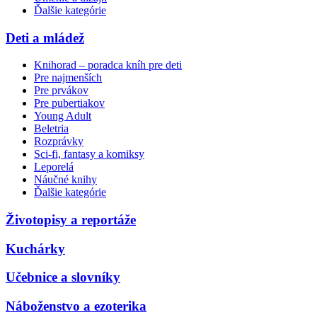
Ďalšie kategórie
Deti a mládež
Knihorad – poradca kníh pre deti
Pre najmenších
Pre prvákov
Pre pubertiakov
Young Adult
Beletria
Rozprávky
Sci-fi, fantasy a komiksy
Leporelá
Náučné knihy
Ďalšie kategórie
Životopisy a reportáže
Kuchárky
Učebnice a slovníky
Náboženstvo a ezoterika