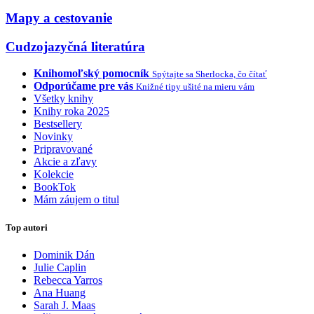
Mapy a cestovanie
Cudzojazyčná literatúra
Knihomoľský pomocník
Spýtajte sa Sherlocka, čo čítať
Odporúčame pre vás
Knižné tipy ušité na mieru vám
Všetky knihy
Knihy roka 2025
Bestsellery
Novinky
Pripravované
Akcie a zľavy
Kolekcie
BookTok
Mám záujem o titul
Top autori
Dominik Dán
Julie Caplin
Rebecca Yarros
Ana Huang
Sarah J. Maas