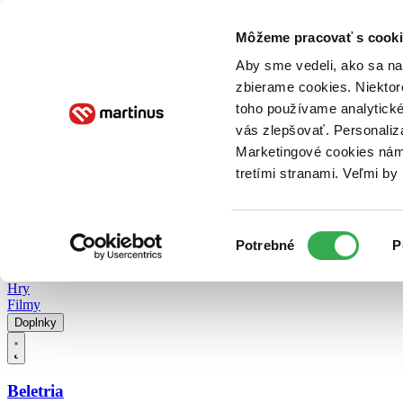
Doručenie
Kníhkupectvá
Knihovrátok
Poukážky
Knižný blog
Kontakt
Môžeme pracovať s cooki
Aby sme vedeli, ako sa na 
zbierame cookies. Niektor
E-knihy
Audioknihy
Hry
Filmy
Knihy
Doplnky
toho používame analytické
vás zlepšovať. Personaliz
Vyhľadávanie
Marketingové cookies nám 
tretími stranami. Veľmi b
Prihlásiť
Vyhľadávanie
Výber
Knihy
Potrebné
P
súhlasu
E-knihy
Audioknihy
Hry
Filmy
Doplnky
Beletria