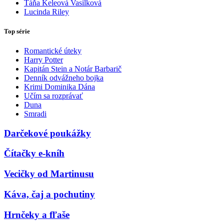
Táňa Keleová Vasilková
Lucinda Riley
Top série
Romantické úteky
Harry Potter
Kapitán Stein a Notár Barbarič
Denník odvážneho bojka
Krimi Dominika Dána
Učím sa rozprávať
Duna
Smradi
Darčekové poukážky
Čítačky e-kníh
Vecičky od Martinusu
Káva, čaj a pochutiny
Hrnčeky a fľaše