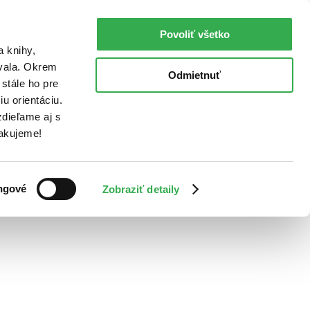
Povoliť všetko
a knihy,
ovala. Okrem
Odmietnuť
stále ho pre
u orientáciu.
dieľame aj s
Ďakujeme!
ngové
Zobraziť detaily