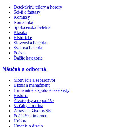
Detektívky, trilery a horory
Sci-fi a fantasy
Komiksy
Romantika
Spoločenská beletria
Klasika
Historické
Slovenská beletria
Svetová beletria
Poézia
Ďalšie kategórie
Náučná a odborná
Motivácia a sebarozvoj
Biznis a manažment
Humanitné a spoločenské vedy
História
Životopisy a reportáže
Vzťahy a rodina
Zdravie a životný štýl
Počítače a internet
Hobby
Umenie a dizajn