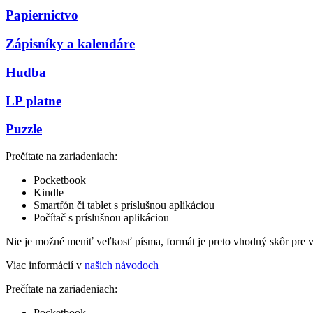
Papiernictvo
Zápisníky a kalendáre
Hudba
LP platne
Puzzle
Prečítate na zariadeniach:
Pocketbook
Kindle
Smartfón či tablet s príslušnou aplikáciou
Počítač s príslušnou aplikáciou
Nie je možné meniť veľkosť písma, formát je preto vhodný skôr pre 
Viac informácií v
našich návodoch
Prečítate na zariadeniach:
Pocketbook