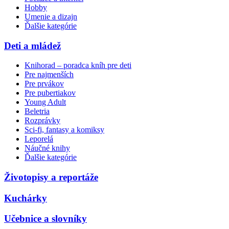
Hobby
Umenie a dizajn
Ďalšie kategórie
Deti a mládež
Knihorad – poradca kníh pre deti
Pre najmenších
Pre prvákov
Pre pubertiakov
Young Adult
Beletria
Rozprávky
Sci-fi, fantasy a komiksy
Leporelá
Náučné knihy
Ďalšie kategórie
Životopisy a reportáže
Kuchárky
Učebnice a slovníky