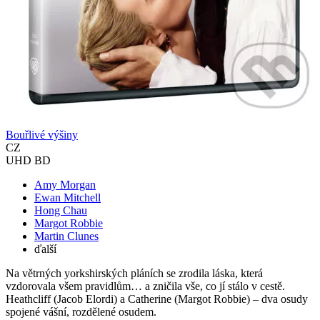
Bouřlivé výšiny
CZ
UHD BD
Amy Morgan
Ewan Mitchell
Hong Chau
Margot Robbie
Martin Clunes
ďalší
Na větrných yorkshirských pláních se zrodila láska, která
vzdorovala všem pravidlům… a zničila vše, co jí stálo v cestě.
Heathcliff (Jacob Elordi) a Catherine (Margot Robbie) – dva osudy
spojené vášní, rozdělené osudem.