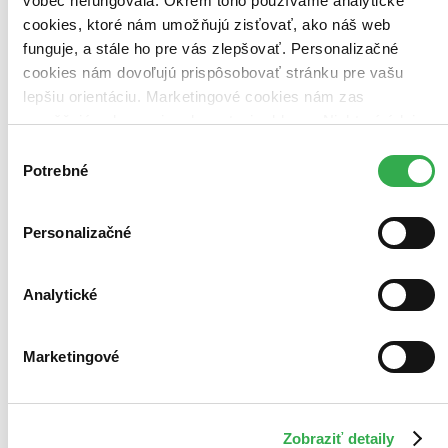
vôbec nefungovala. Okrem toho používame analytické
cookies, ktoré nám umožňujú zisťovať, ako náš web
funguje, a stále ho pre vás zlepšovať. Personalizačné
cookies nám dovoľujú prispôsobovať stránku pre vašu
lepšiu orientáciu. Marketingové cookies nám zas
umožňujú zobrazenie relevantnej reklamy. Niektoré údaje
zdieľame aj s tretími stranami. Veľmi by nám pomohlo,
Výber
keby sme mohli používať všetky tieto cookies. Ďakujeme!
Potrebné
súhlasu
Personalizačné
Analytické
Marketingové
Není čas zemřít
CZ
2 DVD ( DVD+DVD bonus disk)
Zobraziť detaily