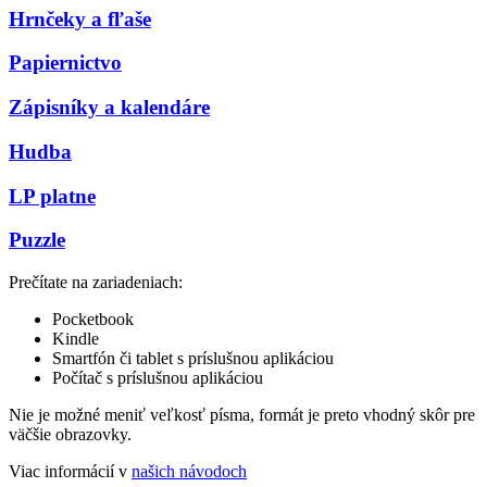
Hrnčeky a fľaše
Papiernictvo
Zápisníky a kalendáre
Hudba
LP platne
Puzzle
Prečítate na zariadeniach:
Pocketbook
Kindle
Smartfón či tablet s príslušnou aplikáciou
Počítač s príslušnou aplikáciou
Nie je možné meniť veľkosť písma, formát je preto vhodný skôr pre
väčšie obrazovky.
Viac informácií v
našich návodoch