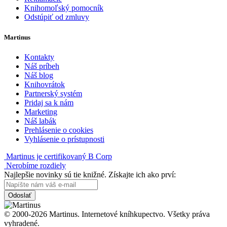
Knihomoľský pomocník
Odstúpiť od zmluvy
Martinus
Kontakty
Náš príbeh
Náš blog
Knihovrátok
Partnerský systém
Pridaj sa k nám
Marketing
Náš labák
Prehlásenie o cookies
Vyhlásenie o prístupnosti
Martinus je certifikovaný B Corp
Nerobíme rozdiely
Najlepšie novinky sú tie knižné. Získajte ich ako prví:
Odoslať
© 2000-2026 Martinus. Internetové kníhkupectvo. Všetky práva
vyhradené.