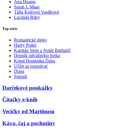
Ana Huang
Sarah J. Maas
Táňa Keleová Vasilková
Lucinda Riley
Top série
Romantické úteky
Harry Potter
Kapitán Stein a Notár Barbarič
Denník odvážneho bojka
Krimi Dominika Dána
Učím sa rozprávať
Duna
Smradi
Darčekové poukážky
Čítačky e-kníh
Vecičky od Martinusu
Káva, čaj a pochutiny