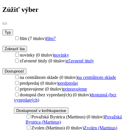
Zúžiť výber
Typ
film (7 titulov)
film
7
Zobraziť iba
novinky (0 titulov)
novinky
zľavnené tituly (0 titulov)
zľavnené tituly
Dostupnosť
na centrálnom sklade (0 titulov)
na centrálnom sklade
predpredaj (0 titulov)
predpredaj
pripravujeme (0 titulov)
pripravujeme
dostupná (bez vypredaných) (0 titulov)
dostupná (bez
vypredaných)
Dostupnosť v kníhkupectve
Považská Bystrica (Martinus) (0 titulov)
Považská
Bystrica (Martinus)
Zvolen (Martinus) (0 titulov)
Zvolen (Martinus)