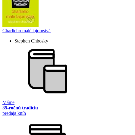
Charlieho malé tajomstvá
Stephen Chbosky
Máme
35-ročnú tradíciu
predaja kníh