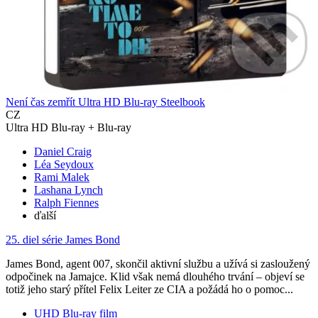
Není čas zemřít Ultra HD Blu-ray Steelbook
CZ
Ultra HD Blu-ray + Blu-ray
Daniel Craig
Léa Seydoux
Rami Malek
Lashana Lynch
Ralph Fiennes
ďalší
25. diel série
James Bond
James Bond, agent 007, skončil aktivní službu a užívá si zasloužený
odpočinek na Jamajce. Klid však nemá dlouhého trvání – objeví se
totiž jeho starý přítel Felix Leiter ze CIA a požádá ho o pomoc...
UHD Blu-ray film