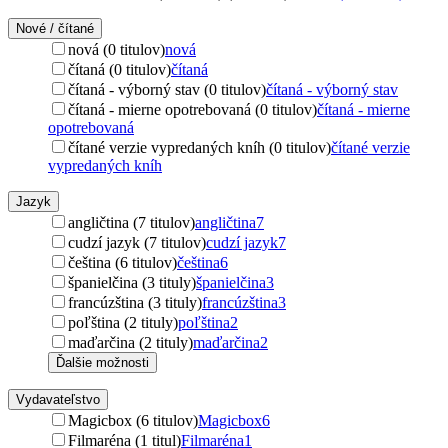
Nové / čítané
nová (0 titulov)
nová
čítaná (0 titulov)
čítaná
čítaná - výborný stav (0 titulov)
čítaná - výborný stav
čítaná - mierne opotrebovaná (0 titulov)
čítaná - mierne
opotrebovaná
čítané verzie vypredaných kníh (0 titulov)
čítané verzie
vypredaných kníh
Jazyk
angličtina (7 titulov)
angličtina
7
cudzí jazyk (7 titulov)
cudzí jazyk
7
čeština (6 titulov)
čeština
6
španielčina (3 tituly)
španielčina
3
francúzština (3 tituly)
francúzština
3
poľština (2 tituly)
poľština
2
maďarčina (2 tituly)
maďarčina
2
Ďalšie možnosti
Vydavateľstvo
Magicbox (6 titulov)
Magicbox
6
Filmaréna (1 titul)
Filmaréna
1