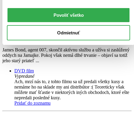
Daniel Craig
Léa Seydoux
Rami Malek
Povoliť všetko
Lashana Lynch
Ralph Fiennes
ďalší
Odmietnuť
25. diel série
James Bond
James Bond, agent 007, skončil aktívnu službu a užíva si zaslúžený
oddych na Jamajke. Pokoj však nemá dlhé trvanie – objaví sa totiž
jeho starý priateľ ...
DVD film
Vypredané
Ach, mrzí nás to, z tohto filmu sa už predali všetky kusy a
nemáme ho na sklade my ani distribútor :( Teoreticky však
môžete mať šťastie v niektorých iných obchodoch, ktoré ešte
nepredali posledné kusy.
Pridať do zoznamu