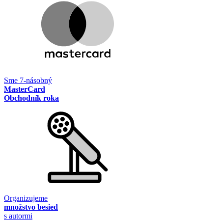
Sme 7-násobný
MasterCard
Obchodník roka
Organizujeme
množstvo besied
s autormi