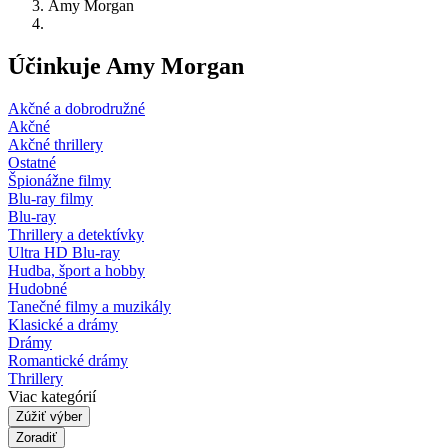
Amy Morgan
Účinkuje Amy Morgan
Akčné a dobrodružné
Akčné
Akčné thrillery
Ostatné
Špionážne filmy
Blu-ray filmy
Blu-ray
Thrillery a detektívky
Ultra HD Blu-ray
Hudba, šport a hobby
Hudobné
Tanečné filmy a muzikály
Klasické a drámy
Drámy
Romantické drámy
Thrillery
Viac kategórií
Zúžiť výber
Zoradiť