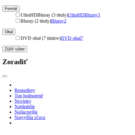
Formát
UltraHDBluray (3 tituly)
UltraHDBluray
3
Bluray (2 tituly)
Bluray
2
Obal
DVD obal (7 titulov)
DVD obal
7
Zúžiť výber
Zoradiť
Bestsellery
Top hodnotené
Novinky
Najdrahšie
Najlacnejšie
Najvyššia zľava