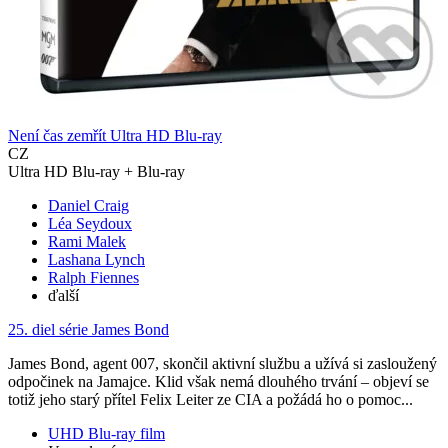
Není čas zemřít Ultra HD Blu-ray
CZ
Ultra HD Blu-ray + Blu-ray
Daniel Craig
Léa Seydoux
Rami Malek
Lashana Lynch
Ralph Fiennes
ďalší
25. diel série
James Bond
James Bond, agent 007, skončil aktivní službu a užívá si zasloužený
odpočinek na Jamajce. Klid však nemá dlouhého trvání – objeví se
totiž jeho starý přítel Felix Leiter ze CIA a požádá ho o pomoc...
UHD Blu-ray film