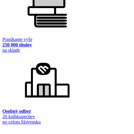
Ponúkame vyše
250 000 titulov
na sklade
Osobný odber
20 kníhkupectiev
po celom Slovensku