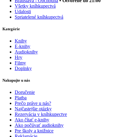
Bratislava - Obchodná
• Otvorené do 21:00
Všetky kníhkupectvá
Udalosti
Spriatelené kníhkupectvá
Kategórie
Knihy
E-knihy
Audioknihy
Hry
Filmy
Doplnky
Nakupujte u nás
Doručenie
Platba
Prečo práve u nás?
Najčastejšie otázky
Rezervácia v kníhkupectve
Ako čítať e-knihy
Ako počúvať audioknihy
Pre školy a knižnice
Reklamácie