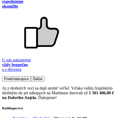
expedujeme
okamžite
U nás nakupujete
vždy bezpečne
a s dôverou
Predchádzajúce
Ďalšie
Aj z drobných vecí sa dajú urobiť veľké. Vďaka vašim Anjelským
drobným ste pri nákupoch na Martinuse darovali už
1 501 406,00 €
na Dobrého Anjela
. Ďakujeme!
Kníhkupectvá