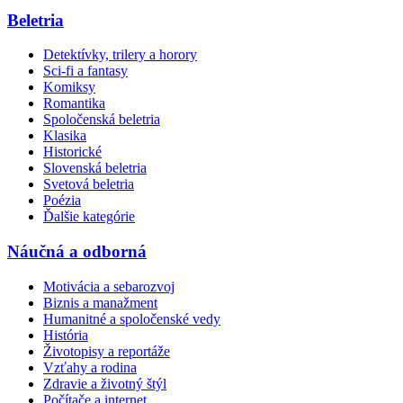
Beletria
Detektívky, trilery a horory
Sci-fi a fantasy
Komiksy
Romantika
Spoločenská beletria
Klasika
Historické
Slovenská beletria
Svetová beletria
Poézia
Ďalšie kategórie
Náučná a odborná
Motivácia a sebarozvoj
Biznis a manažment
Humanitné a spoločenské vedy
História
Životopisy a reportáže
Vzťahy a rodina
Zdravie a životný štýl
Počítače a internet