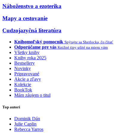
Náboženstvo a ezoterika
Mapy a cestovanie
Cudzojazyčná literatúra
Knihomoľský pomocník
Spýtajte sa Sherlocka, čo čítať
Odporúčame pre vás
Knižné tipy ušité na mieru vám
Všetky knihy
Knihy roka 2025
Bestsellery
Novinky
Pripravované
Akcie a zľavy
Kolekcie
BookTok
Mám záujem o titul
Top autori
Dominik Dán
Julie Caplin
Rebecca Yarros