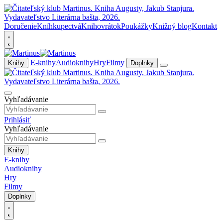
Doručenie
Kníhkupectvá
Knihovrátok
Poukážky
Knižný blog
Kontakt
E-knihy
Audioknihy
Hry
Filmy
Knihy
Doplnky
Vyhľadávanie
Prihlásiť
Vyhľadávanie
Knihy
E-knihy
Audioknihy
Hry
Filmy
Doplnky