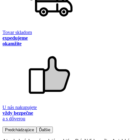
Tovar skladom
expedujeme
okamžite
U nás nakupujete
vždy bezpečne
a s dôverou
Predchádzajúce
Ďalšie