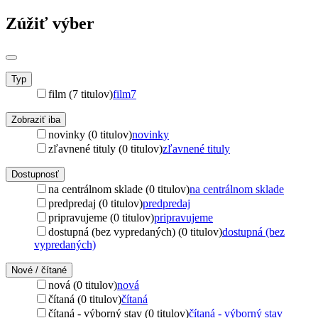
Zúžiť výber
Typ
film (7 titulov)
film
7
Zobraziť iba
novinky (0 titulov)
novinky
zľavnené tituly (0 titulov)
zľavnené tituly
Dostupnosť
na centrálnom sklade (0 titulov)
na centrálnom sklade
predpredaj (0 titulov)
predpredaj
pripravujeme (0 titulov)
pripravujeme
dostupná (bez vypredaných) (0 titulov)
dostupná (bez
vypredaných)
Nové / čítané
nová (0 titulov)
nová
čítaná (0 titulov)
čítaná
čítaná - výborný stav (0 titulov)
čítaná - výborný stav