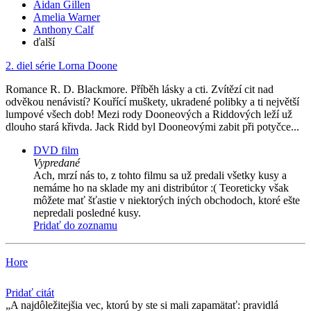
Aidan Gillen
Amelia Warner
Anthony Calf
ďalší
2. diel série
Lorna Doone
Romance R. D. Blackmore. Příběh lásky a cti. Zvítězí cit nad
odvěkou nenávistí? Kouřící muškety, ukradené polibky a ti největší
lumpové všech dob! Mezi rody Dooneových a Riddových leží už
dlouho stará křivda. Jack Ridd byl Dooneovými zabit při potyčce...
DVD film
Vypredané
Ach, mrzí nás to, z tohto filmu sa už predali všetky kusy a
nemáme ho na sklade my ani distribútor :( Teoreticky však
môžete mať šťastie v niektorých iných obchodoch, ktoré ešte
nepredali posledné kusy.
Pridať do zoznamu
Hore
Pridať citát
A najdôležitejšia vec, ktorú by ste si mali zapamätať: pravidlá