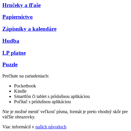
Hrnčeky a fľaše
Papiernictvo
Zápisníky a kalendáre
Hudba
LP platne
Puzzle
Prečítate na zariadeniach:
Pocketbook
Kindle
Smartfón či tablet s príslušnou aplikáciou
Počítač s príslušnou aplikáciou
Nie je možné meniť veľkosť písma, formát je preto vhodný skôr pre
väčšie obrazovky.
Viac informácií v
našich návodoch