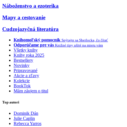
Náboženstvo a ezoterika
Mapy a cestovanie
Cudzojazyčná literatúra
Knihomoľský pomocník
Spýtajte sa Sherlocka, čo čítať
Odporúčame pre vás
Knižné tipy ušité na mieru vám
Všetky knihy
Knihy roka 2025
Bestsellery
Novinky
Pripravované
Akcie a zľavy
Kolekcie
BookTok
Mám záujem o titul
Top autori
Dominik Dán
Julie Caplin
Rebecca Yarros