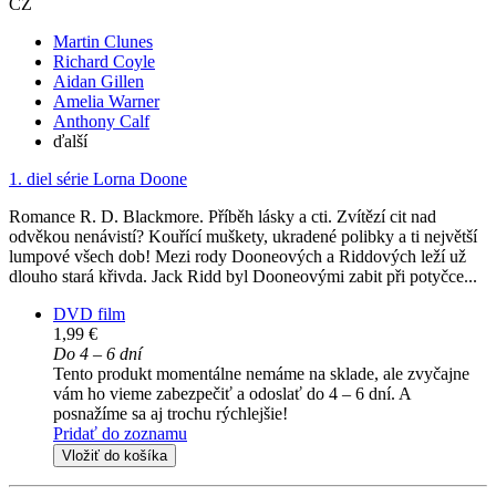
CZ
Martin Clunes
Richard Coyle
Aidan Gillen
Amelia Warner
Anthony Calf
ďalší
1. diel série
Lorna Doone
Romance R. D. Blackmore. Příběh lásky a cti. Zvítězí cit nad
odvěkou nenávistí? Kouřící muškety, ukradené polibky a ti největší
lumpové všech dob! Mezi rody Dooneových a Riddových leží už
dlouho stará křivda. Jack Ridd byl Dooneovými zabit při potyčce...
DVD film
1,99 €
Do 4 – 6 dní
Tento produkt momentálne nemáme na sklade, ale zvyčajne
vám ho vieme zabezpečiť a odoslať do 4 – 6 dní. A
posnažíme sa aj trochu rýchlejšie!
Pridať do zoznamu
Vložiť do košíka