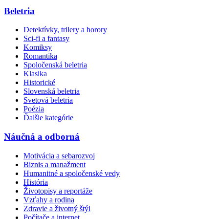
Beletria
Detektívky, trilery a horory
Sci-fi a fantasy
Komiksy
Romantika
Spoločenská beletria
Klasika
Historické
Slovenská beletria
Svetová beletria
Poézia
Ďalšie kategórie
Náučná a odborná
Motivácia a sebarozvoj
Biznis a manažment
Humanitné a spoločenské vedy
História
Životopisy a reportáže
Vzťahy a rodina
Zdravie a životný štýl
Počítače a internet