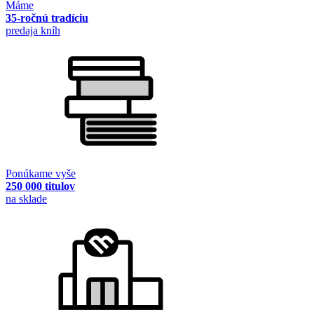
Máme
35-ročnú tradíciu
predaja kníh
Ponúkame vyše
250 000 titulov
na sklade