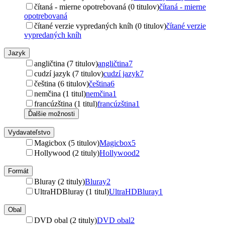
čítaná - mierne opotrebovaná (0 titulov)
čítaná - mierne
opotrebovaná
čítané verzie vypredaných kníh (0 titulov)
čítané verzie
vypredaných kníh
Jazyk
angličtina (7 titulov)
angličtina
7
cudzí jazyk (7 titulov)
cudzí jazyk
7
čeština (6 titulov)
čeština
6
nemčina (1 titul)
nemčina
1
francúzština (1 titul)
francúzština
1
Ďalšie možnosti
Vydavateľstvo
Magicbox (5 titulov)
Magicbox
5
Hollywood (2 tituly)
Hollywood
2
Formát
Bluray (2 tituly)
Bluray
2
UltraHDBluray (1 titul)
UltraHDBluray
1
Obal
DVD obal (2 tituly)
DVD obal
2