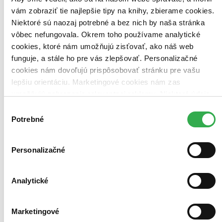
Blu-ray film
vám zobraziť tie najlepšie tipy na knihy, zbierame cookies.
13,30 €
Niektoré sú naozaj potrebné a bez nich by naša stránka
Na sklade 1 ks
vôbec nefungovala. Okrem toho používame analytické
Tento film máme síce aktuálne na sklade, máme však už iba
posledné kusy. Ak ho chcete mať rýchlo, ponáhľajte sa!
cookies, ktoré nám umožňujú zisťovať, ako náš web
Dodanie ďalších môže trvať dlhšie, zvyčajne do šiestich dní.
funguje, a stále ho pre vás zlepšovať. Personalizačné
Pridať do zoznamu
cookies nám dovoľujú prispôsobovať stránku pre vašu
Vložiť do košíka
lepšiu orientáciu. Marketingové cookies nám zas
umožňujú zobrazenie relevantnej reklamy. Niektoré údaje
zdieľame aj s tretími stranami. Veľmi by nám pomohlo,
Výber
keby sme mohli používať všetky tieto cookies. Ďakujeme!
Potrebné
súhlasu
Personalizačné
Analytické
Marketingové