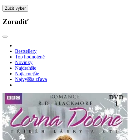
Zúžiť výber
Zoradiť
Bestsellery
Top hodnotené
Novinky
Najdrahšie
Najlacnejšie
Najvyššia zľava