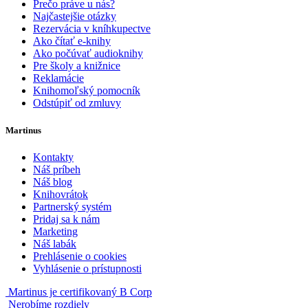
Prečo práve u nás?
Najčastejšie otázky
Rezervácia v kníhkupectve
Ako čítať e-knihy
Ako počúvať audioknihy
Pre školy a knižnice
Reklamácie
Knihomoľský pomocník
Odstúpiť od zmluvy
Martinus
Kontakty
Náš príbeh
Náš blog
Knihovrátok
Partnerský systém
Pridaj sa k nám
Marketing
Náš labák
Prehlásenie o cookies
Vyhlásenie o prístupnosti
Martinus je certifikovaný B Corp
Nerobíme rozdiely