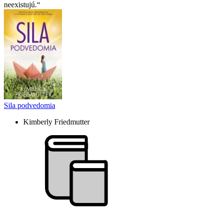
neexistujú.
Sila podvedomia
Kimberly Friedmutter