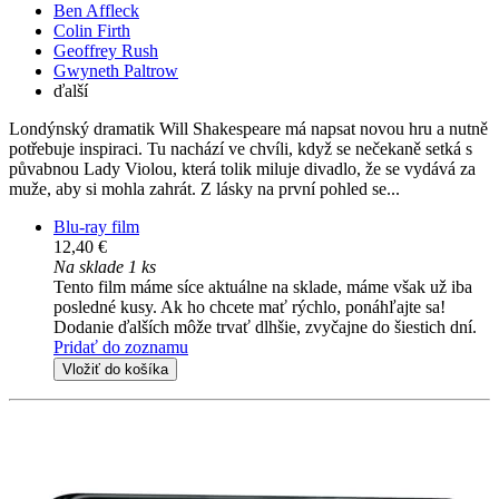
Ben Affleck
Colin Firth
Geoffrey Rush
Gwyneth Paltrow
ďalší
Londýnský dramatik Will Shakespeare má napsat novou hru a nutně
potřebuje inspiraci. Tu nachází ve chvíli, když se nečekaně setká s
půvabnou Lady Violou, která tolik miluje divadlo, že se vydává za
muže, aby si mohla zahrát. Z lásky na první pohled se...
Blu-ray film
12,40 €
Na sklade 1 ks
Tento film máme síce aktuálne na sklade, máme však už iba
posledné kusy. Ak ho chcete mať rýchlo, ponáhľajte sa!
Dodanie ďalších môže trvať dlhšie, zvyčajne do šiestich dní.
Pridať do zoznamu
Vložiť do košíka