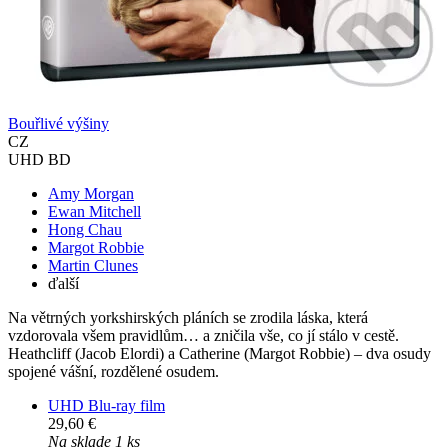
Bouřlivé výšiny
CZ
UHD BD
Amy Morgan
Ewan Mitchell
Hong Chau
Margot Robbie
Martin Clunes
ďalší
Na větrných yorkshirských pláních se zrodila láska, která
vzdorovala všem pravidlům… a zničila vše, co jí stálo v cestě.
Heathcliff (Jacob Elordi) a Catherine (Margot Robbie) – dva osudy
spojené vášní, rozdělené osudem.
UHD Blu-ray film
29,60 €
Na sklade 1 ks