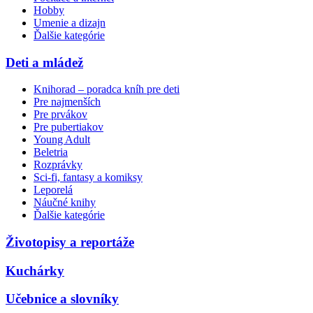
Hobby
Umenie a dizajn
Ďalšie kategórie
Deti a mládež
Knihorad – poradca kníh pre deti
Pre najmenších
Pre prvákov
Pre pubertiakov
Young Adult
Beletria
Rozprávky
Sci-fi, fantasy a komiksy
Leporelá
Náučné knihy
Ďalšie kategórie
Životopisy a reportáže
Kuchárky
Učebnice a slovníky