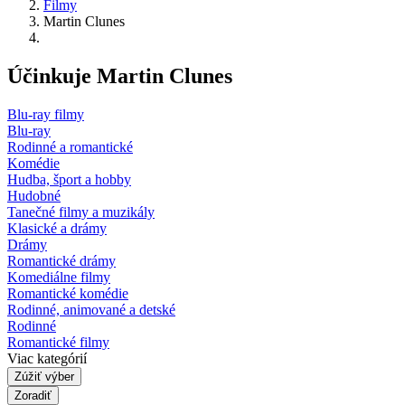
Filmy
Martin Clunes
Účinkuje Martin Clunes
Blu-ray filmy
Blu-ray
Rodinné a romantické
Komédie
Hudba, šport a hobby
Hudobné
Tanečné filmy a muzikály
Klasické a drámy
Drámy
Romantické drámy
Komediálne filmy
Romantické komédie
Rodinné, animované a detské
Rodinné
Romantické filmy
Viac kategórií
Zúžiť výber
Zoradiť