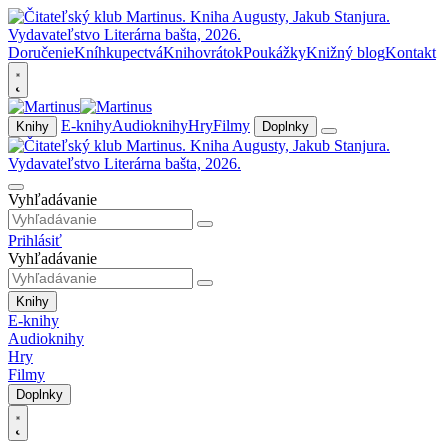
Doručenie
Kníhkupectvá
Knihovrátok
Poukážky
Knižný blog
Kontakt
E-knihy
Audioknihy
Hry
Filmy
Knihy
Doplnky
Vyhľadávanie
Prihlásiť
Vyhľadávanie
Knihy
E-knihy
Audioknihy
Hry
Filmy
Doplnky