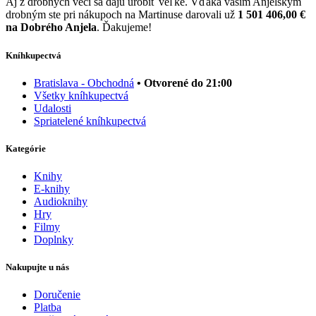
Aj z drobných vecí sa dajú urobiť veľké. Vďaka vašim Anjelským
drobným ste pri nákupoch na Martinuse darovali už
1 501 406,00 €
na Dobrého Anjela
. Ďakujeme!
Kníhkupectvá
Bratislava - Obchodná
• Otvorené do 21:00
Všetky kníhkupectvá
Udalosti
Spriatelené kníhkupectvá
Kategórie
Knihy
E-knihy
Audioknihy
Hry
Filmy
Doplnky
Nakupujte u nás
Doručenie
Platba