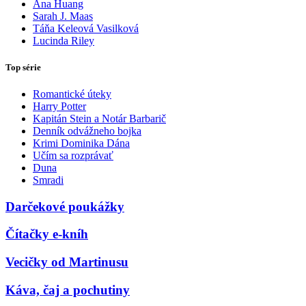
Ana Huang
Sarah J. Maas
Táňa Keleová Vasilková
Lucinda Riley
Top série
Romantické úteky
Harry Potter
Kapitán Stein a Notár Barbarič
Denník odvážneho bojka
Krimi Dominika Dána
Učím sa rozprávať
Duna
Smradi
Darčekové poukážky
Čítačky e-kníh
Vecičky od Martinusu
Káva, čaj a pochutiny