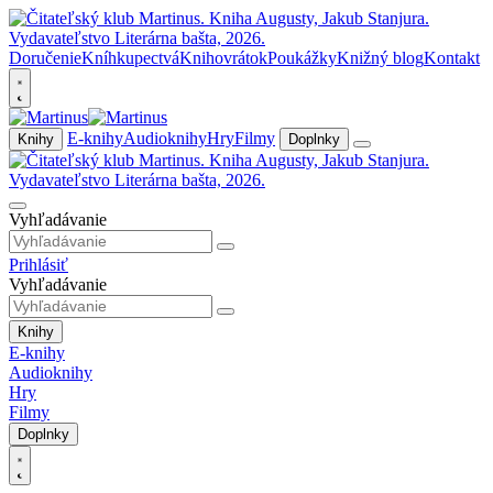
Doručenie
Kníhkupectvá
Knihovrátok
Poukážky
Knižný blog
Kontakt
E-knihy
Audioknihy
Hry
Filmy
Knihy
Doplnky
Vyhľadávanie
Prihlásiť
Vyhľadávanie
Knihy
E-knihy
Audioknihy
Hry
Filmy
Doplnky