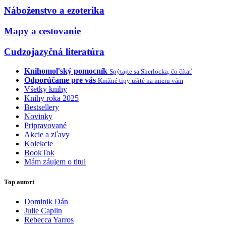
Náboženstvo a ezoterika
Mapy a cestovanie
Cudzojazyčná literatúra
Knihomoľský pomocník
Spýtajte sa Sherlocka, čo čítať
Odporúčame pre vás
Knižné tipy ušité na mieru vám
Všetky knihy
Knihy roka 2025
Bestsellery
Novinky
Pripravované
Akcie a zľavy
Kolekcie
BookTok
Mám záujem o titul
Top autori
Dominik Dán
Julie Caplin
Rebecca Yarros