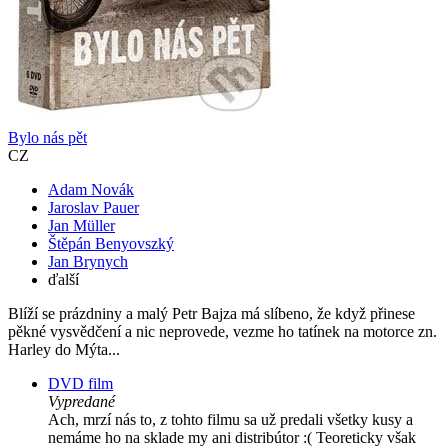
Bylo nás pět
CZ
Adam Novák
Jaroslav Pauer
Jan Müller
Štěpán Benyovszký
Jan Brynych
ďalší
Blíží se prázdniny a malý Petr Bajza má slíbeno, že když přinese
pěkné vysvědčení a nic neprovede, vezme ho tatínek na motorce zn.
Harley do Mýta...
DVD film
Vypredané
Ach, mrzí nás to, z tohto filmu sa už predali všetky kusy a
nemáme ho na sklade my ani distribútor :( Teoreticky však