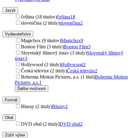
Jazyk
čeština (18 titulov)
čeština
18
slovenčina (2 tituly)
slovenčina
2
Vydavateľstvo
Magicbox (9 titulov)
Magicbox
9
Bonton Film (3 tituly)
Bonton Film
3
Slovenský filmový ústav (3 tituly)
Slovenský filmový
ústav
3
Hollywood (2 tituly)
Hollywood
2
Česká televize (2 tituly)
Česká televize
2
Bohemia Motion Pictures, a.s. (1 titul)
Bohemia Motion
Pictures, a.s.
1
Ďalšie možnosti
Formát
Bluray (2 tituly)
Bluray
2
Obal
DVD obal (2 tituly)
DVD obal
2
Zúžiť výber