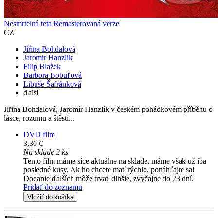
Nesmrtelná teta Remasterovaná verze
CZ
Jiřina Bohdalová
Jaromír Hanzlík
Filip Blažek
Barbora Bobuľová
Libuše Šafránková
ďalší
Jiřina Bohdalová, Jaromír Hanzlík v českém pohádkovém příběhu o
lásce, rozumu a štěstí...
DVD film
3,30 €
Na sklade 2 ks
Tento film máme síce aktuálne na sklade, máme však už iba
posledné kusy. Ak ho chcete mať rýchlo, ponáhľajte sa!
Dodanie ďalších môže trvať dlhšie, zvyčajne do 23 dní.
Pridať do zoznamu
Vložiť do košíka