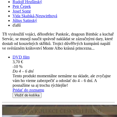
Rudolf Hrušínský
Petr Čepek
Josef Somr
Vida Skalská-Neuwirthová
Július Satinský
ďalší
Tři vysloužilí vojáci, dělostřelec Pankrác, dragoun Bimbác a kuchař
Servác, se musejí naučit správně nakládat se zázračnými dary, které
dostali od kouzelných skřítků. Trojici důvěřivých kumpánů napálí
ve svérázném království Monte Albo krásná princezna...
DVD film
3,70 €
-10 %
Do 4 – 6 dní
Tento produkt momentálne nemáme na sklade, ale zvyčajne
vám ho vieme zabezpečiť a odoslať do 4 – 6 dní. A
posnažíme sa aj trochu rýchlejšie!
Pridať do zoznamu
Vložiť do košíka