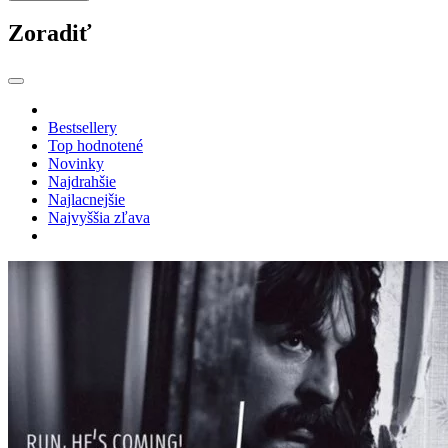
Zoradiť
Bestsellery
Top hodnotené
Novinky
Najdrahšie
Najlacnejšie
Najvyššia zľava