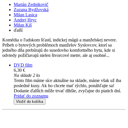
Marián Zednikovič
Zuzana Bydžovská
Milan Lasica
Andrej Hryc
Milan Kiš
ďalší
Komédia o ľudskom šťastí, indickej mágii a manželskej nevere.
Príbeh o bytových problémoch manželov Syslovcov, ktorí sa
jedného dňa prebúrajú do susedovho komfortného bytu, kde si
odvtedy požičiavajú nielen štvorcové metre, ale aj osobné...
DVD film
6,30 €
Na sklade 2 ks
Tento film máme síce aktuálne na sklade, máme však už iba
posledné kusy. Ak ho chcete mať rýchlo, ponáhľajte sa!
Dodanie ďalších môže trvať dlhšie, zvyčajne do piatich dní.
Pridať do zoznamu
Vložiť do košíka