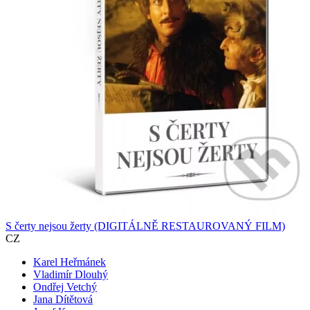
S čerty nejsou žerty (DIGITÁLNĚ RESTAUROVANÝ FILM)
CZ
Karel Heřmánek
Vladimír Dlouhý
Ondřej Vetchý
Jana Dítětová