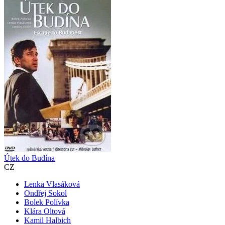
Útek do Budína
CZ
Lenka Vlasáková
Ondřej Sokol
Bolek Polívka
Klára Oltová
Kamil Halbich