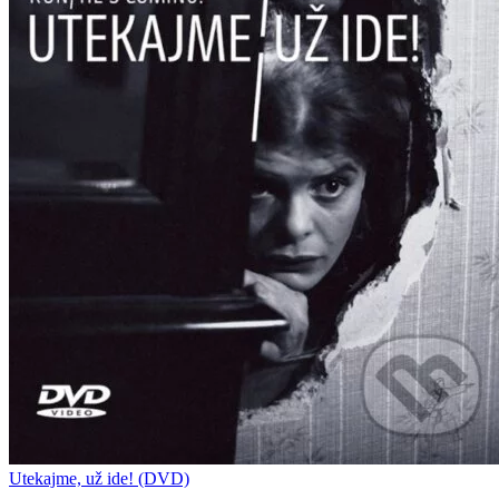
Utekajme, už ide! (DVD)