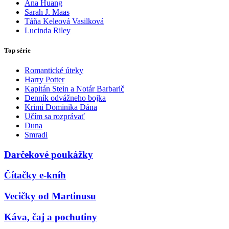
Ana Huang
Sarah J. Maas
Táňa Keleová Vasilková
Lucinda Riley
Top série
Romantické úteky
Harry Potter
Kapitán Stein a Notár Barbarič
Denník odvážneho bojka
Krimi Dominika Dána
Učím sa rozprávať
Duna
Smradi
Darčekové poukážky
Čítačky e-kníh
Vecičky od Martinusu
Káva, čaj a pochutiny