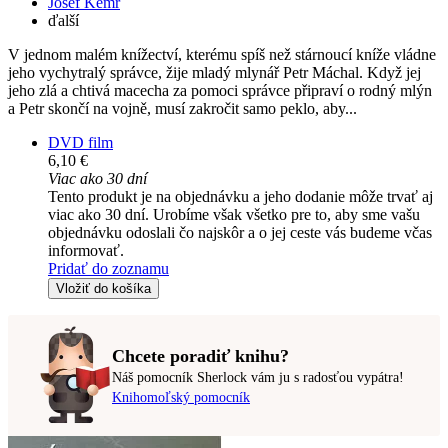
Josef Kemr
ďalší
V jednom malém knížectví, kterému spíš než stárnoucí kníže vládne
jeho vychytralý správce, žije mladý mlynář Petr Máchal. Když jej
jeho zlá a chtivá macecha za pomoci správce připraví o rodný mlýn
a Petr skončí na vojně, musí zakročit samo peklo, aby...
DVD film
6,10 €
Viac ako 30 dní
Tento produkt je na objednávku a jeho dodanie môže trvať aj
viac ako 30 dní. Urobíme však všetko pre to, aby sme vašu
objednávku odoslali čo najskôr a o jej ceste vás budeme včas
informovať.
Pridať do zoznamu
Vložiť do košíka
Chcete poradiť knihu?
Náš pomocník Sherlock vám ju s radosťou vypátra!
Knihomoľský pomocník