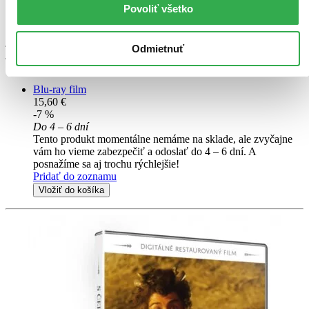
ďalší
Povoliť všetko
V jednom malém knížectví, kterému spíš než stárnoucí kníže vládne
jeho vychytralý správce, žije mladý mlynář Petr Máchal. Když jej
Odmietnuť
jeho zlá a chtivá macecha za pomoci správce připraví o rodný mlýn
a Petr skončí na vojně, musí zakročit samo peklo, aby...
Blu-ray film
15,60 €
-7 %
Do 4 – 6 dní
Tento produkt momentálne nemáme na sklade, ale zvyčajne
vám ho vieme zabezpečiť a odoslať do 4 – 6 dní. A
posnažíme sa aj trochu rýchlejšie!
Pridať do zoznamu
Vložiť do košíka