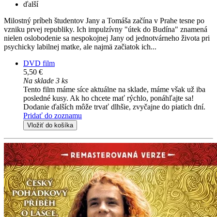
ďalší
Milostný príbeh študentov Jany a Tomáša začína v Prahe tesne po
vzniku prvej republiky. Ich impulzívny "útek do Budína" znamená
nielen oslobodenie sa nespokojnej Jany od jednotvárneho života pri
psychicky labilnej matke, ale najmä začiatok ich...
DVD film
5,50 €
Na sklade 3 ks
Tento film máme síce aktuálne na sklade, máme však už iba
posledné kusy. Ak ho chcete mať rýchlo, ponáhľajte sa!
Dodanie ďalších môže trvať dlhšie, zvyčajne do piatich dní.
Pridať do zoznamu
Vložiť do košíka