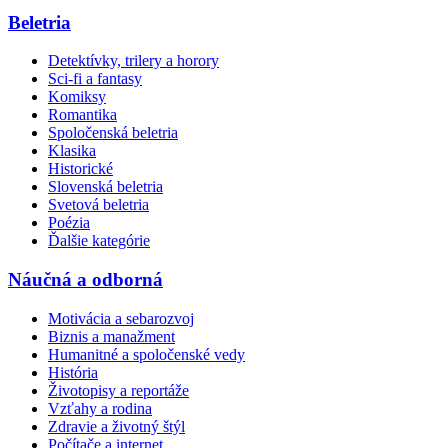
Beletria
Detektívky, trilery a horory
Sci-fi a fantasy
Komiksy
Romantika
Spoločenská beletria
Klasika
Historické
Slovenská beletria
Svetová beletria
Poézia
Ďalšie kategórie
Náučná a odborná
Motivácia a sebarozvoj
Biznis a manažment
Humanitné a spoločenské vedy
História
Životopisy a reportáže
Vzťahy a rodina
Zdravie a životný štýl
Počítače a internet