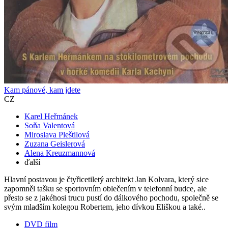
Kam pánové, kam jdete
CZ
Karel Heřmánek
Soňa Valentová
Miroslava Pleštilová
Zuzana Geislerová
Alena Kreuzmannová
ďalší
Hlavní postavou je čtyřicetiletý architekt Jan Kolvara, který sice
zapomněl tašku se sportovním oblečením v telefonní budce, ale
přesto se z jakéhosi trucu pustí do dálkového pochodu, společně se
svým mladším kolegou Robertem, jeho dívkou Eliškou a také..
DVD film