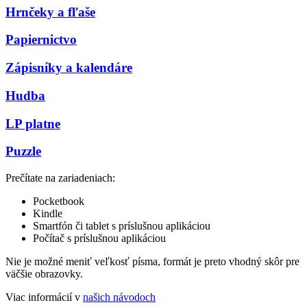
Hrnčeky a fľaše
Papiernictvo
Zápisníky a kalendáre
Hudba
LP platne
Puzzle
Prečítate na zariadeniach:
Pocketbook
Kindle
Smartfón či tablet s príslušnou aplikáciou
Počítač s príslušnou aplikáciou
Nie je možné meniť veľkosť písma, formát je preto vhodný skôr pre
väčšie obrazovky.
Viac informácií v
našich návodoch