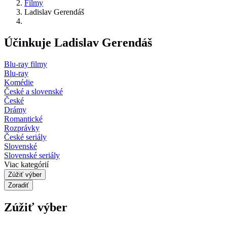
Filmy
Ladislav Gerendáš
Účinkuje Ladislav Gerendáš
Blu-ray filmy
Blu-ray
Komédie
České a slovenské
České
Drámy
Romantické
Rozprávky
České seriály
Slovenské
Slovenské seriály
Viac kategórií
Zúžiť výber
Zoradiť
Zúžiť výber