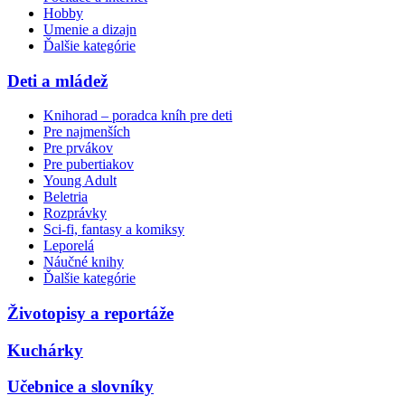
Hobby
Umenie a dizajn
Ďalšie kategórie
Deti a mládež
Knihorad – poradca kníh pre deti
Pre najmenších
Pre prvákov
Pre pubertiakov
Young Adult
Beletria
Rozprávky
Sci-fi, fantasy a komiksy
Leporelá
Náučné knihy
Ďalšie kategórie
Životopisy a reportáže
Kuchárky
Učebnice a slovníky