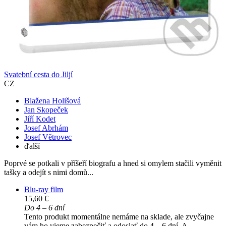
Svatební cesta do Jiljí
CZ
Blažena Holišová
Jan Skopeček
Jiří Kodet
Josef Abrhám
Josef Větrovec
ďalší
Poprvé se potkali v příšeří biografu a hned si omylem stačili vyměnit
tašky a odejít s nimi domů...
Blu-ray film
15,60 €
Do 4 – 6 dní
Tento produkt momentálne nemáme na sklade, ale zvyčajne
vám ho vieme zabezpečiť a odoslať do 4 – 6 dní. A