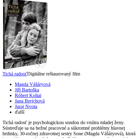
Tichá radosť
Digitálne reštaurovaný film
Magda Vášáryová
Jiří Bartoška
Róbert Koltai
Jana Brejchová
Juraj Nvota
ďalší
Tichá radosť je psychologickou sondou do vnútra mladej ženy.
Sústreďuje sa na bežné pracovné a súkromné problémy hlavnej
hrdinky, 30-ročnej zdravotnej sestry Sone (Magda Vášáryová), ktorá