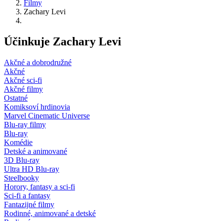
Filmy
Zachary Levi
Účinkuje Zachary Levi
Akčné a dobrodružné
Akčné
Akčné sci-fi
Akčné filmy
Ostatné
Komiksoví hrdinovia
Marvel Cinematic Universe
Blu-ray filmy
Blu-ray
Komédie
Detské a animované
3D Blu-ray
Ultra HD Blu-ray
Steelbooky
Horory, fantasy a sci-fi
Sci-fi a fantasy
Fantazijné filmy
Rodinné, animované a detské