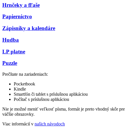
Hrnčeky a fľaše
Papiernictvo
Zápisníky a kalendáre
Hudba
LP platne
Puzzle
Prečítate na zariadeniach:
Pocketbook
Kindle
Smartfón či tablet s príslušnou aplikáciou
Počítač s príslušnou aplikáciou
Nie je možné meniť veľkosť písma, formát je preto vhodný skôr pre
väčšie obrazovky.
Viac informácií v
našich návodoch