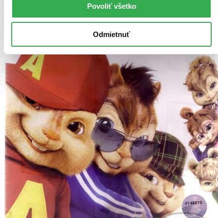
Povoliť všetko
Odmietnuť