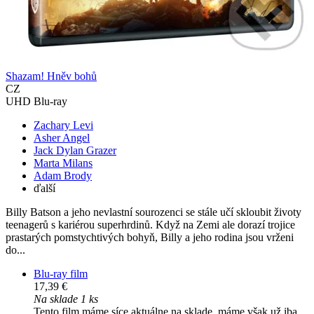
Shazam! Hněv bohů
CZ
UHD Blu-ray
Zachary Levi
Asher Angel
Jack Dylan Grazer
Marta Milans
Adam Brody
ďalší
Billy Batson a jeho nevlastní sourozenci se stále učí skloubit životy
teenagerů s kariérou superhrdinů. Když na Zemi ale dorazí trojice
prastarých pomstychtivých bohyň, Billy a jeho rodina jsou vrženi
do...
Blu-ray film
17,39 €
Na sklade 1 ks
Tento film máme síce aktuálne na sklade, máme však už iba