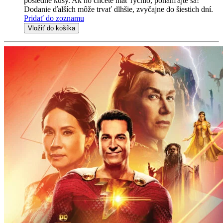
posledné kusy. Ak ho chcete mať rýchlo, ponáhľajte sa!
Dodanie ďalších môže trvať dlhšie, zvyčajne do šiestich dní.
Pridať do zoznamu
Vložiť do košíka