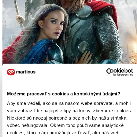
Môžeme pracovať s cookies a kontaktnými údajmi?
Aby sme vedeli, ako sa na našom webe správate, a mohli
vám zobraziť tie najlepšie tipy na knihy, zbierame cookies.
Thor: Temný svět
CZ
Niektoré sú naozaj potrebné a bez nich by naša stránka
vôbec nefungovala. Okrem toho používame analytické
Chris Hemsworth
cookies, ktoré nám umožňujú zisťovať, ako náš web
Natalie Portman