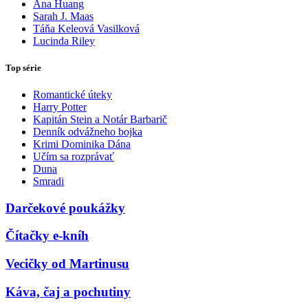
Ana Huang
Sarah J. Maas
Táňa Keleová Vasilková
Lucinda Riley
Top série
Romantické úteky
Harry Potter
Kapitán Stein a Notár Barbarič
Denník odvážneho bojka
Krimi Dominika Dána
Učím sa rozprávať
Duna
Smradi
Darčekové poukážky
Čítačky e-kníh
Vecičky od Martinusu
Káva, čaj a pochutiny