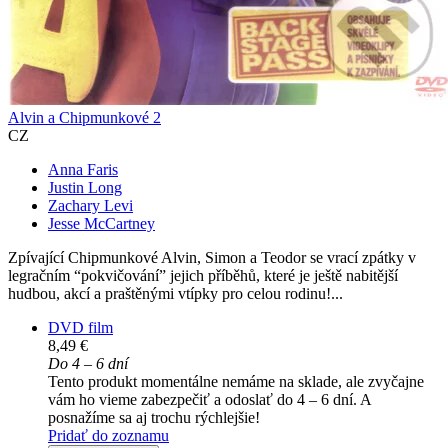
Alvin a Chipmunkové 2
CZ
Anna Faris
Justin Long
Zachary Levi
Jesse McCartney
Zpívající Chipmunkové Alvin, Simon a Teodor se vrací zpátky v
legračním “pokvičování” jejich příběhů, které je ještě nabitější
hudbou, akcí a praštěnými vtípky pro celou rodinu!...
DVD film
8,49 €
Do 4 – 6 dní
Tento produkt momentálne nemáme na sklade, ale zvyčajne
vám ho vieme zabezpečiť a odoslať do 4 – 6 dní. A
posnažíme sa aj trochu rýchlejšie!
Pridať do zoznamu