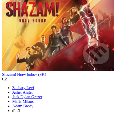
Shazam! Hnev bohov (SK)
CZ
Zachary Levi
Asher Angel
Jack Dylan Grazer
Marta Milans
Adam Brody
ďalší