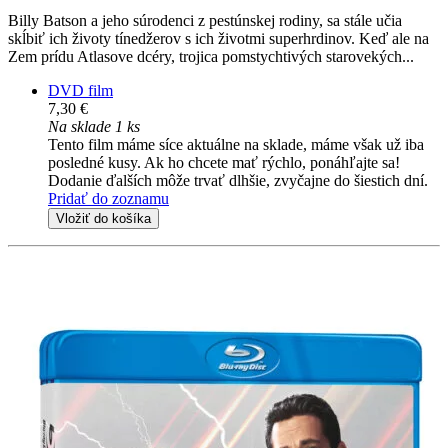
Billy Batson a jeho súrodenci z pestúnskej rodiny, sa stále učia
skĺbiť ich životy tínedžerov s ich životmi superhrdinov. Keď ale na
Zem prídu Atlasove dcéry, trojica pomstychtivých starovekých...
DVD film
7,30 €
Na sklade 1 ks
Tento film máme síce aktuálne na sklade, máme však už iba
posledné kusy. Ak ho chcete mať rýchlo, ponáhľajte sa!
Dodanie ďalších môže trvať dlhšie, zvyčajne do šiestich dní.
Pridať do zoznamu
Vložiť do košíka