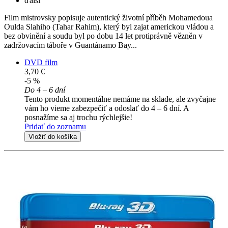
ďalší
Film mistrovsky popisuje autentický životní příběh Mohamedoua
Oulda Slahiho (Tahar Rahim), který byl zajat americkou vládou a
bez obvinění a soudu byl po dobu 14 let protiprávně vězněn v
zadržovacím táboře v Guantánamo Bay...
DVD film
3,70 €
-5 %
Do 4 – 6 dní
Tento produkt momentálne nemáme na sklade, ale zvyčajne
vám ho vieme zabezpečiť a odoslať do 4 – 6 dní. A
posnažíme sa aj trochu rýchlejšie!
Pridať do zoznamu
Vložiť do košíka