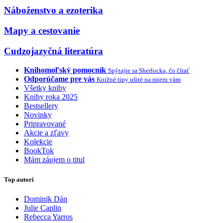
Náboženstvo a ezoterika
Mapy a cestovanie
Cudzojazyčná literatúra
Knihomoľský pomocník
Spýtajte sa Sherlocka, čo čítať
Odporúčame pre vás
Knižné tipy ušité na mieru vám
Všetky knihy
Knihy roka 2025
Bestsellery
Novinky
Pripravované
Akcie a zľavy
Kolekcie
BookTok
Mám záujem o titul
Top autori
Dominik Dán
Julie Caplin
Rebecca Yarros