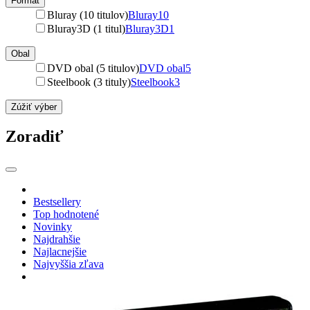
Formát
Bluray (10 titulov)
Bluray
10
Bluray3D (1 titul)
Bluray3D
1
Obal
DVD obal (5 titulov)
DVD obal
5
Steelbook (3 tituly)
Steelbook
3
Zúžiť výber
Zoradiť
Bestsellery
Top hodnotené
Novinky
Najdrahšie
Najlacnejšie
Najvyššia zľava