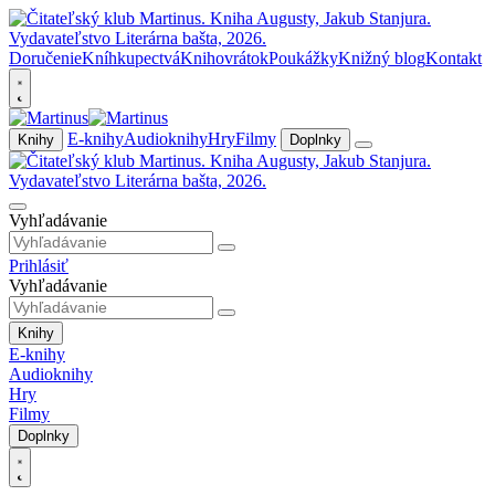
Doručenie
Kníhkupectvá
Knihovrátok
Poukážky
Knižný blog
Kontakt
E-knihy
Audioknihy
Hry
Filmy
Knihy
Doplnky
Vyhľadávanie
Prihlásiť
Vyhľadávanie
Knihy
E-knihy
Audioknihy
Hry
Filmy
Doplnky