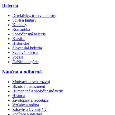
Beletria
Detektívky, trilery a horory
Sci-fi a fantasy
Komiksy
Romantika
Spoločenská beletria
Klasika
Historické
Slovenská beletria
Svetová beletria
Poézia
Ďalšie kategórie
Náučná a odborná
Motivácia a sebarozvoj
Biznis a manažment
Humanitné a spoločenské vedy
História
Životopisy a reportáže
Vzťahy a rodina
Zdravie a životný štýl
Počítače a internet