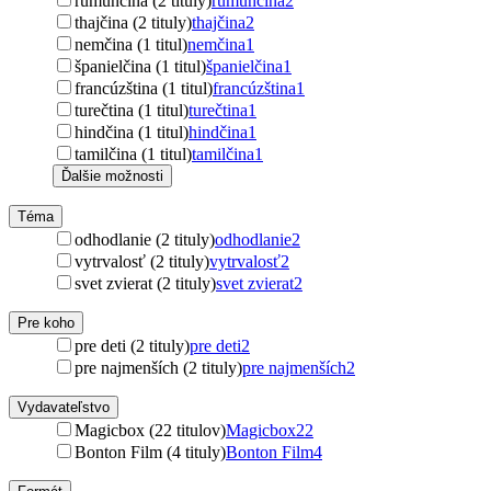
rumunčina (2 tituly)
rumunčina
2
thajčina (2 tituly)
thajčina
2
nemčina (1 titul)
nemčina
1
španielčina (1 titul)
španielčina
1
francúzština (1 titul)
francúzština
1
turečtina (1 titul)
turečtina
1
hindčina (1 titul)
hindčina
1
tamilčina (1 titul)
tamilčina
1
Ďalšie možnosti
Téma
odhodlanie (2 tituly)
odhodlanie
2
vytrvalosť (2 tituly)
vytrvalosť
2
svet zvierat (2 tituly)
svet zvierat
2
Pre koho
pre deti (2 tituly)
pre deti
2
pre najmenších (2 tituly)
pre najmenších
2
Vydavateľstvo
Magicbox (22 titulov)
Magicbox
22
Bonton Film (4 tituly)
Bonton Film
4