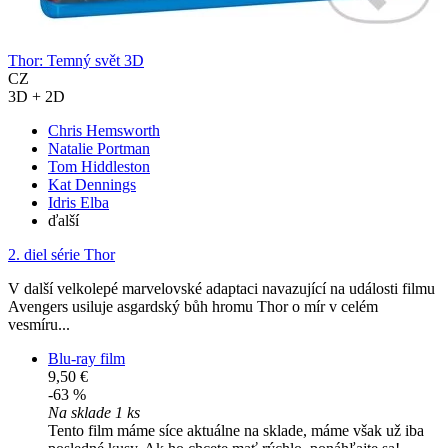
Thor: Temný svět 3D
CZ
3D + 2D
Chris Hemsworth
Natalie Portman
Tom Hiddleston
Kat Dennings
Idris Elba
ďalší
2. diel série
Thor
V další velkolepé marvelovské adaptaci navazující na události filmu
Avengers usiluje asgardský bůh hromu Thor o mír v celém
vesmíru...
Blu-ray film
9,50 €
-63 %
Na sklade 1 ks
Tento film máme síce aktuálne na sklade, máme však už iba