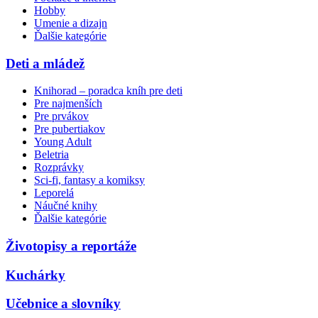
Hobby
Umenie a dizajn
Ďalšie kategórie
Deti a mládež
Knihorad – poradca kníh pre deti
Pre najmenších
Pre prvákov
Pre pubertiakov
Young Adult
Beletria
Rozprávky
Sci-fi, fantasy a komiksy
Leporelá
Náučné knihy
Ďalšie kategórie
Životopisy a reportáže
Kuchárky
Učebnice a slovníky