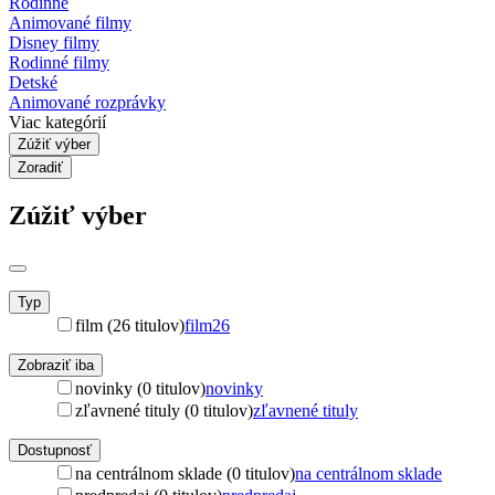
Rodinné
Animované filmy
Disney filmy
Rodinné filmy
Detské
Animované rozprávky
Viac kategórií
Zúžiť výber
Zoradiť
Zúžiť výber
Typ
film (26 titulov)
film
26
Zobraziť iba
novinky (0 titulov)
novinky
zľavnené tituly (0 titulov)
zľavnené tituly
Dostupnosť
na centrálnom sklade (0 titulov)
na centrálnom sklade