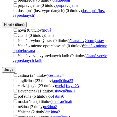
predpredaj (0 titulov)
predpredaj
pripravujeme (0 titulov)
pripravujeme
dostupná (bez vypredaných) (0 titulov)
dostupná (bez
vypredaných)
Nové / čítané
nová (0 titulov)
nová
čítaná (0 titulov)
čítaná
čítaná - výborný stav (0 titulov)
čítaná - výborný stav
čítaná - mierne opotrebovaná (0 titulov)
čítaná - mierne
opotrebovaná
čítané verzie vypredaných kníh (0 titulov)
čítané verzie
vypredaných kníh
Jazyk
čeština (24 titulov)
čeština
24
angličtina (23 titulov)
angličtina
23
cudzí jazyk (23 titulov)
cudzí jazyk
23
slovenčina (11 titulov)
slovenčina
11
poľština (6 titulov)
poľština
6
maďarčina (6 titulov)
maďarčina
6
ruština (2 tituly)
ruština
2
čínština (2 tituly)
čínština
2