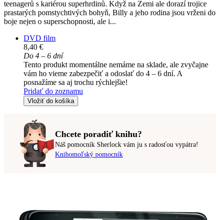
teenagerů s kariérou superhrdinů. Když na Zemi ale dorazí trojice
prastarých pomstychtivých bohyň, Billy a jeho rodina jsou vrženi do
boje nejen o superschopnosti, ale i...
DVD film
8,40 €
Do 4 – 6 dní
Tento produkt momentálne nemáme na sklade, ale zvyčajne
vám ho vieme zabezpečiť a odoslať do 4 – 6 dní. A
posnažíme sa aj trochu rýchlejšie!
Pridať do zoznamu
Vložiť do košíka
Chcete poradiť knihu?
Náš pomocník Sherlock vám ju s radosťou vypátra!
Knihomoľský pomocník