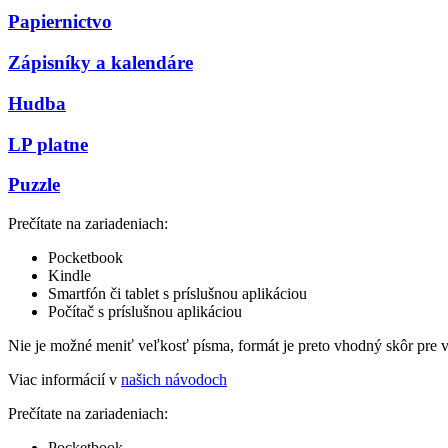
Papiernictvo
Zápisníky a kalendáre
Hudba
LP platne
Puzzle
Prečítate na zariadeniach:
Pocketbook
Kindle
Smartfón či tablet s príslušnou aplikáciou
Počítač s príslušnou aplikáciou
Nie je možné meniť veľkosť písma, formát je preto vhodný skôr pre 
Viac informácií v
našich návodoch
Prečítate na zariadeniach:
Pocketbook