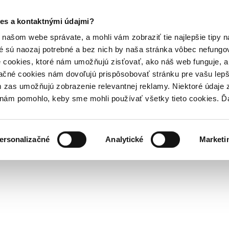
es a kontaktnými údajmi?
našom webe správate, a mohli vám zobraziť tie najlepšie tipy n
é sú naozaj potrebné a bez nich by naša stránka vôbec nefung
 cookies, ktoré nám umožňujú zisťovať, ako náš web funguje, a 
ačné cookies nám dovoľujú prispôsobovať stránku pre vašu lepši
zas umožňujú zobrazenie relevantnej reklamy. Niektoré údaje z
y nám pomohlo, keby sme mohli používať všetky tieto cookies. 
ersonalizačné
Analytické
Marketi