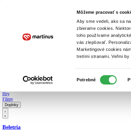
Doručenie
Kníhkupectvá
Knihovrátok
Poukážky
Knižný blog
Kontakt
Môžeme pracovať s cooki
Aby sme vedeli, ako sa na 
zbierame cookies. Niektor
E-knihy
Audioknihy
Hry
Filmy
Knihy
Doplnky
toho používame analytické
vás zlepšovať. Personaliz
Vyhľadávanie
Marketingové cookies nám 
tretími stranami. Veľmi b
Prihlásiť
Vyhľadávanie
Výber
Knihy
Potrebné
P
súhlasu
E-knihy
Audioknihy
Hry
Filmy
Doplnky
Beletria