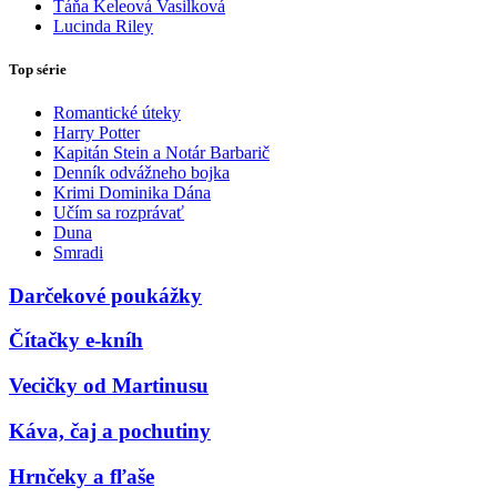
Táňa Keleová Vasilková
Lucinda Riley
Top série
Romantické úteky
Harry Potter
Kapitán Stein a Notár Barbarič
Denník odvážneho bojka
Krimi Dominika Dána
Učím sa rozprávať
Duna
Smradi
Darčekové poukážky
Čítačky e-kníh
Vecičky od Martinusu
Káva, čaj a pochutiny
Hrnčeky a fľaše