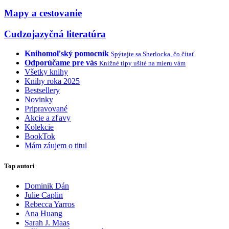
Mapy a cestovanie
Cudzojazyčná literatúra
Knihomoľský pomocník
Spýtajte sa Sherlocka, čo čítať
Odporúčame pre vás
Knižné tipy ušité na mieru vám
Všetky knihy
Knihy roka 2025
Bestsellery
Novinky
Pripravované
Akcie a zľavy
Kolekcie
BookTok
Mám záujem o titul
Top autori
Dominik Dán
Julie Caplin
Rebecca Yarros
Ana Huang
Sarah J. Maas