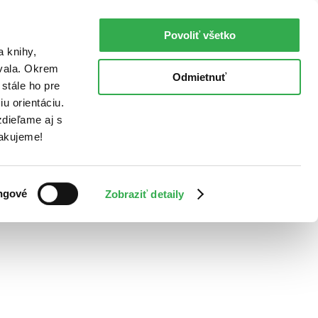
Povoliť všetko
a knihy,
ovala. Okrem
Odmietnuť
stále ho pre
u orientáciu.
dieľame aj s
Ďakujeme!
ngové
Zobraziť detaily