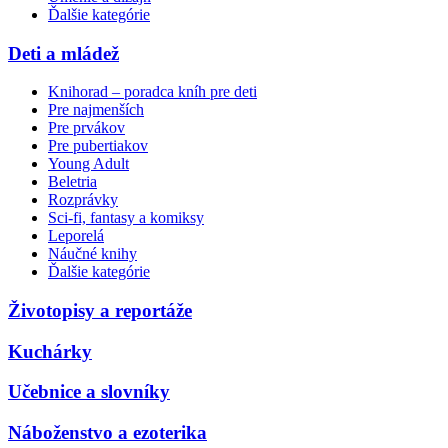
Ďalšie kategórie
Deti a mládež
Knihorad – poradca kníh pre deti
Pre najmenších
Pre prvákov
Pre pubertiakov
Young Adult
Beletria
Rozprávky
Sci-fi, fantasy a komiksy
Leporelá
Náučné knihy
Ďalšie kategórie
Životopisy a reportáže
Kuchárky
Učebnice a slovníky
Náboženstvo a ezoterika