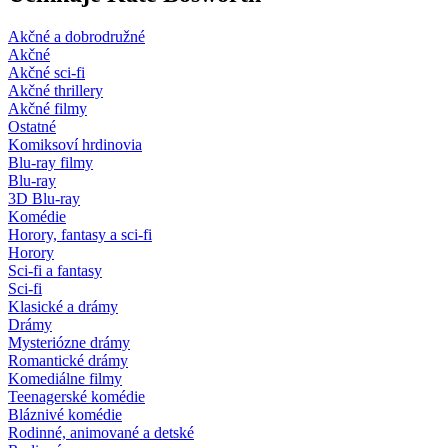
Akčné a dobrodružné
Akčné
Akčné sci-fi
Akčné thrillery
Akčné filmy
Ostatné
Komiksoví hrdinovia
Blu-ray filmy
Blu-ray
3D Blu-ray
Komédie
Horory, fantasy a sci-fi
Horory
Sci-fi a fantasy
Sci-fi
Klasické a drámy
Drámy
Mysteriózne drámy
Romantické drámy
Komediálne filmy
Teenagerské komédie
Bláznivé komédie
Rodinné, animované a detské