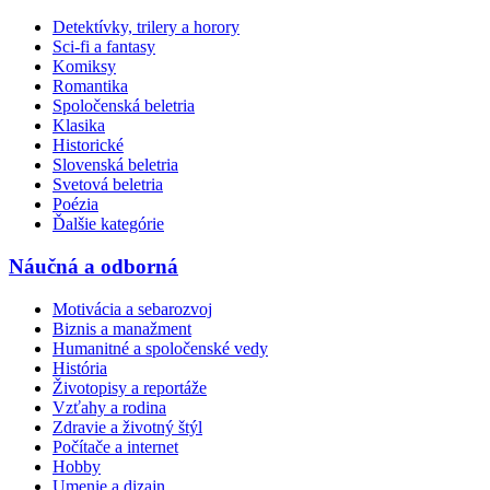
Detektívky, trilery a horory
Sci-fi a fantasy
Komiksy
Romantika
Spoločenská beletria
Klasika
Historické
Slovenská beletria
Svetová beletria
Poézia
Ďalšie kategórie
Náučná a odborná
Motivácia a sebarozvoj
Biznis a manažment
Humanitné a spoločenské vedy
História
Životopisy a reportáže
Vzťahy a rodina
Zdravie a životný štýl
Počítače a internet
Hobby
Umenie a dizajn