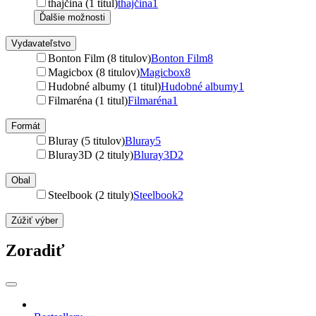
thajčina (1 titul)
thajčina
1
Ďalšie možnosti
Vydavateľstvo
Bonton Film (8 titulov)
Bonton Film
8
Magicbox (8 titulov)
Magicbox
8
Hudobné albumy (1 titul)
Hudobné albumy
1
Filmaréna (1 titul)
Filmaréna
1
Formát
Bluray (5 titulov)
Bluray
5
Bluray3D (2 tituly)
Bluray3D
2
Obal
Steelbook (2 tituly)
Steelbook
2
Zúžiť výber
Zoradiť