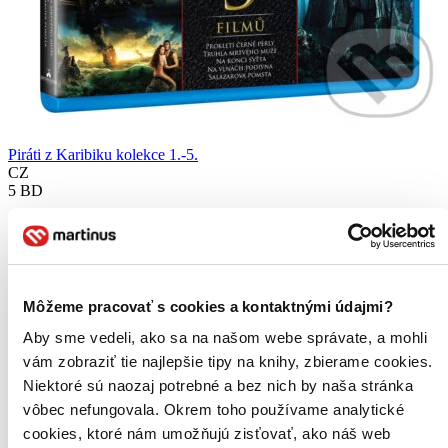
Piráti z Karibiku kolekce 1.-5.
CZ
5 BD
Johnny Depp
Geoffrey Rush
Orlando Bloom
Javier Bardem
Kaya Scodelario
Môžeme pracovať s cookies a kontaktnými údajmi?
ďalší
Aby sme vedeli, ako sa na našom webe správate, a mohli
Producent Jerry Bruckheimer (Pearl Harbor) a režisér Gore
vám zobraziť tie najlepšie tipy na knihy, zbierame cookies.
Verbinski (Hon na myš) spojili své síly a natočili dobrodružný film
PIRÁTI Z KARIBIKU...
Niektoré sú naozaj potrebné a bez nich by naša stránka
vôbec nefungovala. Okrem toho používame analytické
Blu-ray film
cookies, ktoré nám umožňujú zisťovať, ako náš web
30,70 €