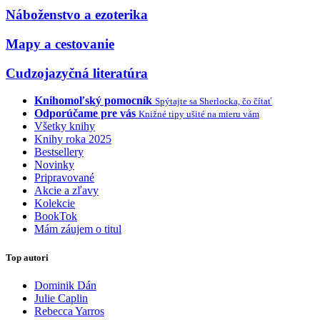
Náboženstvo a ezoterika
Mapy a cestovanie
Cudzojazyčná literatúra
Knihomoľský pomocník
Spýtajte sa Sherlocka, čo čítať
Odporúčame pre vás
Knižné tipy ušité na mieru vám
Všetky knihy
Knihy roka 2025
Bestsellery
Novinky
Pripravované
Akcie a zľavy
Kolekcie
BookTok
Mám záujem o titul
Top autori
Dominik Dán
Julie Caplin
Rebecca Yarros