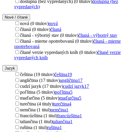
dostupná (bez vypredaných) (0 titulov)
dostupná (bez
vypredaných)
Nové / čítané
nová (0 titulov)
nová
čítaná (0 titulov)
čítaná
čítaná - výborný stav (0 titulov)
čítaná - výborný stav
čítaná - mierne opotrebovaná (0 titulov)
čítaná - mierne
opotrebovaná
čítané verzie vypredaných kníh (0 titulov)
čítané verzie
vypredaných kníh
Jazyk
čeština (19 titulov)
čeština
19
angličtina (17 titulov)
angličtina
17
cudzí jazyk (17 titulov)
cudzí jazyk
17
poľština (5 titulov)
poľština
5
maďarčina (5 titulov)
maďarčina
5
turečtina (4 tituly)
turečtina
4
nemčina (1 titul)
nemčina
1
francúzština (1 titul)
francúzština
1
taliančina (1 titul)
taliančina
1
ruština (1 titul)
ruština
1