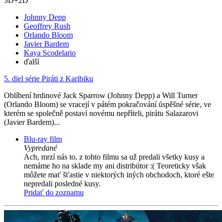
3D+2D
Johnny Depp
Geoffrey Rush
Orlando Bloom
Javier Bardem
Kaya Scodelario
ďalší
5. diel série
Piráti z Karibiku
Oblíbení hrdinové Jack Sparrow (Johnny Depp) a Will Turner
(Orlando Bloom) se vracejí v pátém pokračování úspěšné série, ve
kterém se společně postaví novému nepříteli, pirátu Salazarovi
(Javier Bardem)...
Blu-ray film
Vypredané
Ach, mrzí nás to, z tohto filmu sa už predali všetky kusy a
nemáme ho na sklade my ani distribútor :( Teoreticky však
môžete mať šťastie v niektorých iných obchodoch, ktoré ešte
nepredali posledné kusy.
Pridať do zoznamu