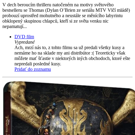
V dech beroucím thrilleru natočeném na motivy světového
bestselleru se Thomas (Dylan O’Brien ze seriálu MTV Vlčí mládě)
probouzí uprostřed mohutného a neustále se měnícího labyrintu
obklopený skupinou chlapců, kteří si ze světa venku nic
nepamatují...
DVD film
Vypredané
Ach, mrzí nás to, z tohto filmu sa už predali všetky kusy a
nemáme ho na sklade my ani distribútor :( Teoreticky však
môžete mať šťastie v niektorých iných obchodoch, ktoré ešte
nepredali posledné kusy.
Pridať do zoznamu