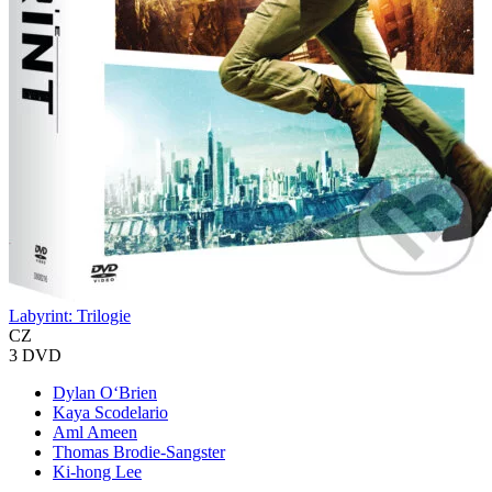
Labyrint: Trilogie
CZ
3 DVD
Dylan O‘Brien
Kaya Scodelario
Aml Ameen
Thomas Brodie-Sangster
Ki-hong Lee