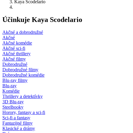
Kaya Scodelario
Účinkuje Kaya Scodelario
Akčné a dobrodružné
Akčné
Akčné komédie
Akčné sci-fi
Akčné thrillery
Akčné filmy
Dobrodružné
Dobrodružné filmy
Dobrodružné komédie
Blu-ray filmy
Blu-ray
Komédie
Thrillery a detektívky
3D Blu-ray
Steelbooky
Horory, fantasy a sci-fi
Sci-fi a fantasy
Fantazijné filmy
Klasické a drámy