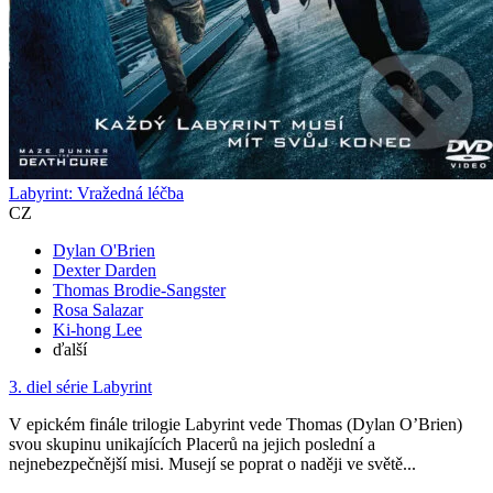
Labyrint: Vražedná léčba
CZ
Dylan O'Brien
Dexter Darden
Thomas Brodie-Sangster
Rosa Salazar
Ki-hong Lee
ďalší
3. diel série
Labyrint
V epickém finále trilogie Labyrint vede Thomas (Dylan O’Brien)
svou skupinu unikajících Placerů na jejich poslední a
nejnebezpečnější misi. Musejí se poprat o naději ve světě...