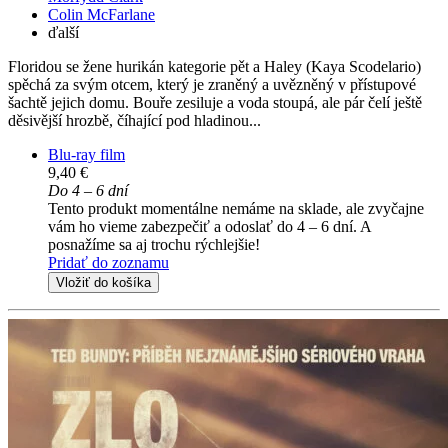
Colin McFarlane
ďalší
Floridou se žene hurikán kategorie pět a Haley (Kaya Scodelario)
spěchá za svým otcem, který je zraněný a uvězněný v přístupové
šachtě jejich domu. Bouře zesiluje a voda stoupá, ale pár čelí ještě
děsivější hrozbě, číhající pod hladinou...
Blu-ray film
9,40 €
Do 4 – 6 dní
Tento produkt momentálne nemáme na sklade, ale zvyčajne
vám ho vieme zabezpečiť a odoslať do 4 – 6 dní. A
posnažíme sa aj trochu rýchlejšie!
Pridať do zoznamu
Vložiť do košíka