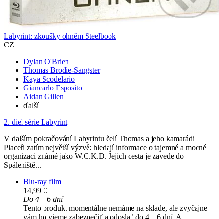
Labyrint: zkoušky ohněm Steelbook
CZ
Dylan O'Brien
Thomas Brodie-Sangster
Kaya Scodelario
Giancarlo Esposito
Aidan Gillen
ďalší
2. diel série
Labyrint
V dalším pokračování Labyrintu čelí Thomas a jeho kamarádi
Placeři zatím největší výzvě: hledají informace o tajemné a mocné
organizaci známé jako W.C.K.D. Jejich cesta je zavede do
Spáleniště...
Blu-ray film
14,99 €
Do 4 – 6 dní
Tento produkt momentálne nemáme na sklade, ale zvyčajne
vám ho vieme zabezpečiť a odoslať do 4 – 6 dní. A