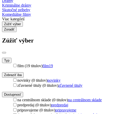
Drámy
Kriminálne drámy
Skutočné príbehy
Komediálne filmy
Viac kategórií
Zúžiť výber
Zoradiť
Zúžiť výber
Typ
film (19 titulov)
film
19
Zobraziť iba
novinky (0 titulov)
novinky
zľavnené tituly (0 titulov)
zľavnené tituly
Dostupnosť
na centrálnom sklade (0 titulov)
na centrálnom sklade
predpredaj (0 titulov)
predpredaj
pripravujeme (0 titulov)
pripravujeme