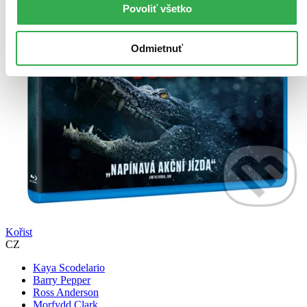
Povoliť všetko
Odmietnuť
Kořist
CZ
Kaya Scodelario
Barry Pepper
Ross Anderson
Morfydd Clark