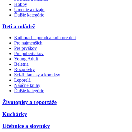
Hobby
Umenie a dizajn
Ďalšie kategórie
Deti a mládež
Knihorad – poradca kníh pre deti
Pre najmenších
Pre prvákov
Pre pubertiakov
Young Adult
Beletria
Rozprávky
Sci-fi, fantasy a komiksy
Leporelá
Náučné knihy
Ďalšie kategórie
Životopisy a reportáže
Kuchárky
Učebnice a slovníky