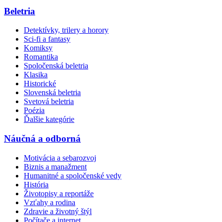
Beletria
Detektívky, trilery a horory
Sci-fi a fantasy
Komiksy
Romantika
Spoločenská beletria
Klasika
Historické
Slovenská beletria
Svetová beletria
Poézia
Ďalšie kategórie
Náučná a odborná
Motivácia a sebarozvoj
Biznis a manažment
Humanitné a spoločenské vedy
História
Životopisy a reportáže
Vzťahy a rodina
Zdravie a životný štýl
Počítače a internet