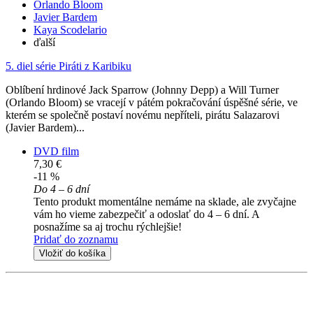
Orlando Bloom
Javier Bardem
Kaya Scodelario
ďalší
5. diel série
Piráti z Karibiku
Oblíbení hrdinové Jack Sparrow (Johnny Depp) a Will Turner
(Orlando Bloom) se vracejí v pátém pokračování úspěšné série, ve
kterém se společně postaví novému nepříteli, pirátu Salazarovi
(Javier Bardem)...
DVD film
7,30 €
-11 %
Do 4 – 6 dní
Tento produkt momentálne nemáme na sklade, ale zvyčajne
vám ho vieme zabezpečiť a odoslať do 4 – 6 dní. A
posnažíme sa aj trochu rýchlejšie!
Pridať do zoznamu
Vložiť do košíka