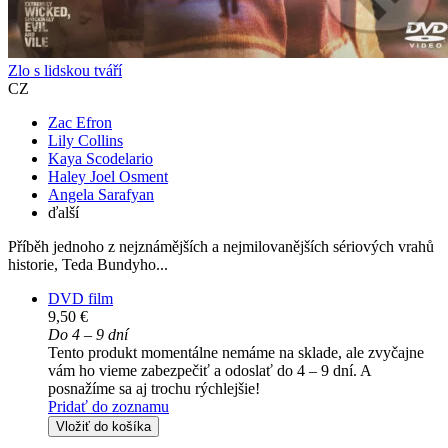
Zlo s lidskou tváří
CZ
Zac Efron
Lily Collins
Kaya Scodelario
Haley Joel Osment
Angela Sarafyan
ďalší
Příběh jednoho z nejznámějších a nejmilovanějších sériových vrahů
historie, Teda Bundyho...
DVD film
9,50 €
Do 4 – 9 dní
Tento produkt momentálne nemáme na sklade, ale zvyčajne
vám ho vieme zabezpečiť a odoslať do 4 – 9 dní. A
posnažíme sa aj trochu rýchlejšie!
Pridať do zoznamu
Vložiť do košíka