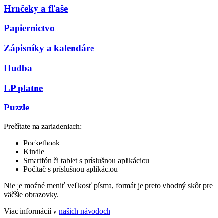
Hrnčeky a fľaše
Papiernictvo
Zápisníky a kalendáre
Hudba
LP platne
Puzzle
Prečítate na zariadeniach:
Pocketbook
Kindle
Smartfón či tablet s príslušnou aplikáciou
Počítač s príslušnou aplikáciou
Nie je možné meniť veľkosť písma, formát je preto vhodný skôr pre
väčšie obrazovky.
Viac informácií v
našich návodoch