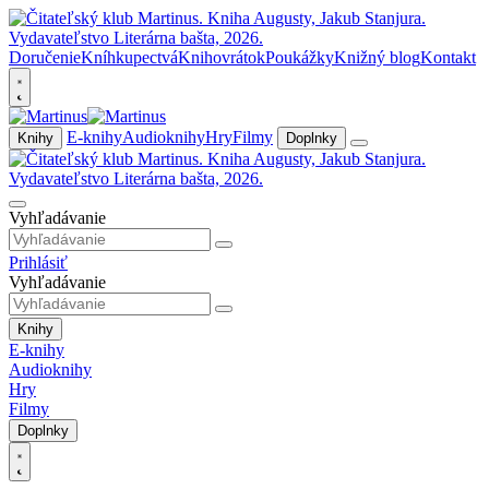
Doručenie
Kníhkupectvá
Knihovrátok
Poukážky
Knižný blog
Kontakt
E-knihy
Audioknihy
Hry
Filmy
Knihy
Doplnky
Vyhľadávanie
Prihlásiť
Vyhľadávanie
Knihy
E-knihy
Audioknihy
Hry
Filmy
Doplnky