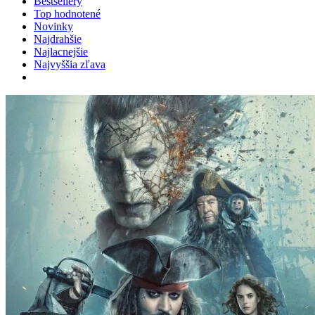
Bestsellery
Top hodnotené
Novinky
Najdrahšie
Najlacnejšie
Najvyššia zľava