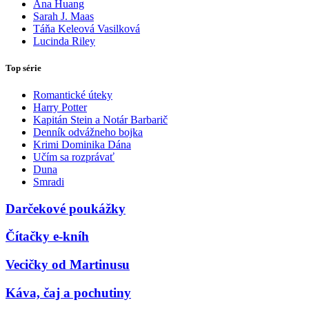
Ana Huang
Sarah J. Maas
Táňa Keleová Vasilková
Lucinda Riley
Top série
Romantické úteky
Harry Potter
Kapitán Stein a Notár Barbarič
Denník odvážneho bojka
Krimi Dominika Dána
Učím sa rozprávať
Duna
Smradi
Darčekové poukážky
Čítačky e-kníh
Vecičky od Martinusu
Káva, čaj a pochutiny