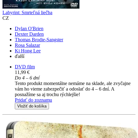
Labyrint: Smrteľná liečba
CZ
Dylan O'Brien
Dexter Darden
Thomas Brodie-Sangster
Rosa Salazar
Ki Hong Lee
ďalší
DVD film
11,99 €
Do 4 – 6 dní
Tento produkt momentálne nemáme na sklade, ale zvyčajne
vám ho vieme zabezpečiť a odoslať do 4 – 6 dní. A
posnažíme sa aj trochu rýchlejšie!
Pridať do zoznamu
Vložiť do košíka