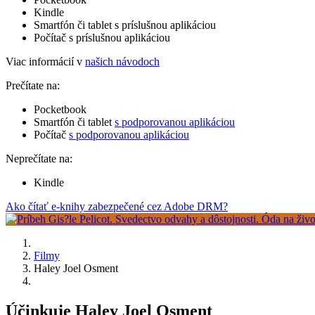
Kindle
Smartfón či tablet s príslušnou aplikáciou
Počítač s príslušnou aplikáciou
Viac informácií v
našich návodoch
Prečítate na:
Pocketbook
Smartfón či tablet
s podporovanou aplikáciou
Počítač
s podporovanou aplikáciou
Neprečítate na:
Kindle
Ako čítať e-knihy zabezpečené cez Adobe DRM?
Filmy
Haley Joel Osment
Účinkuje Haley Joel Osment