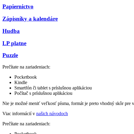
Papiernictvo
Zápisníky a kalendáre
Hudba
LP platne
Puzzle
Prečítate na zariadeniach:
Pocketbook
Kindle
Smartfón či tablet s príslušnou aplikáciou
Počítač s príslušnou aplikáciou
Nie je možné meniť veľkosť písma, formát je preto vhodný skôr pre 
Viac informácií v
našich návodoch
Prečítate na zariadeniach:
Pocketbook