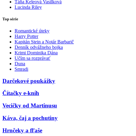
Táňa Keleová Vasilková
Lucinda Riley
Top série
Romantické úteky
Harry Potter
Kapitán Stein a Notár Barbarič
Denník odvážneho bojka
Krimi Dominika Dána
Učím sa rozprávať
Duna
Smradi
Darčekové poukážky
Čítačky e-kníh
Vecičky od Martinusu
Káva, čaj a pochutiny
Hrnčeky a fľaše