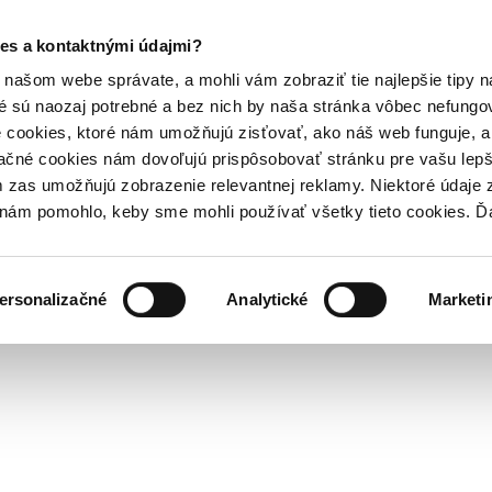
es a kontaktnými údajmi?
našom webe správate, a mohli vám zobraziť tie najlepšie tipy n
é sú naozaj potrebné a bez nich by naša stránka vôbec nefung
 cookies, ktoré nám umožňujú zisťovať, ako náš web funguje, a 
ačné cookies nám dovoľujú prispôsobovať stránku pre vašu lepši
zas umožňujú zobrazenie relevantnej reklamy. Niektoré údaje z
y nám pomohlo, keby sme mohli používať všetky tieto cookies. 
ersonalizačné
Analytické
Marketi