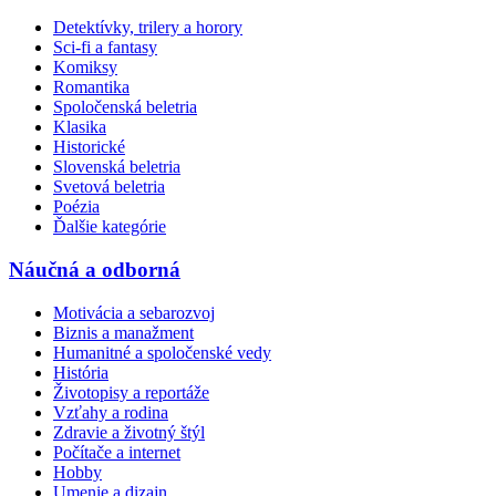
Detektívky, trilery a horory
Sci-fi a fantasy
Komiksy
Romantika
Spoločenská beletria
Klasika
Historické
Slovenská beletria
Svetová beletria
Poézia
Ďalšie kategórie
Náučná a odborná
Motivácia a sebarozvoj
Biznis a manažment
Humanitné a spoločenské vedy
História
Životopisy a reportáže
Vzťahy a rodina
Zdravie a životný štýl
Počítače a internet
Hobby
Umenie a dizajn