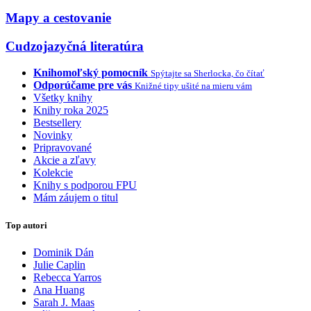
Mapy a cestovanie
Cudzojazyčná literatúra
Knihomoľský pomocník
Spýtajte sa Sherlocka, čo čítať
Odporúčame pre vás
Knižné tipy ušité na mieru vám
Všetky knihy
Knihy roka 2025
Bestsellery
Novinky
Pripravované
Akcie a zľavy
Kolekcie
Knihy s podporou FPU
Mám záujem o titul
Top autori
Dominik Dán
Julie Caplin
Rebecca Yarros
Ana Huang
Sarah J. Maas