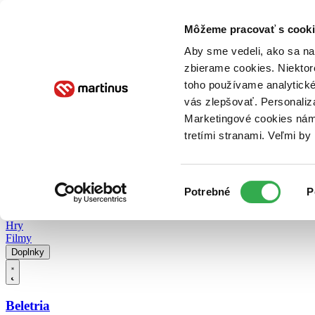
Doručenie
Kníhkupectvá
Knihovrátok
Poukážky
Knižný blog
Kontakt
Môžeme pracovať s cooki
Aby sme vedeli, ako sa na 
zbierame cookies. Niektor
E-knihy
Audioknihy
Hry
Filmy
Knihy
Doplnky
toho používame analytické
vás zlepšovať. Personaliz
Vyhľadávanie
Marketingové cookies nám 
tretími stranami. Veľmi b
Prihlásiť
Vyhľadávanie
Výber
Knihy
Potrebné
P
súhlasu
E-knihy
Audioknihy
Hry
Filmy
Doplnky
Beletria