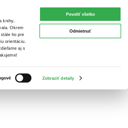
Povoliť všetko
a knihy,
ovala. Okrem
Odmietnuť
stále ho pre
u orientáciu.
dieľame aj s
Ďakujeme!
ngové
Zobraziť detaily