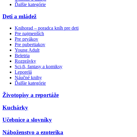
Ďalšie kategórie
Deti a mládež
Knihorad – poradca kníh pre deti
Pre najmenších
Pre prvákov
Pre pubertiakov
Young Adult
Beletria
Rozprávky
Sci-fi, fantasy a komiksy
Leporelá
Náučné knihy
Ďalšie kategórie
Životopisy a reportáže
Kuchárky
Učebnice a slovníky
Náboženstvo a ezoterika