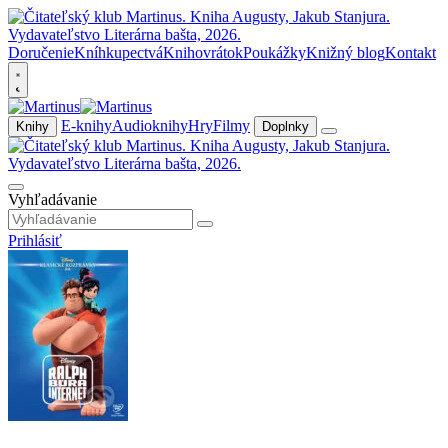
Doručenie
Kníhkupectvá
Knihovrátok
Poukážky
Knižný blog
Kontakt
E-knihy
Audioknihy
Hry
Filmy
Knihy
Doplnky
Vyhľadávanie
Prihlásiť