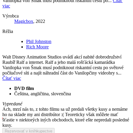
Vanilopka von Šmak musí podniknout riskantní cestu po...
Čítať
viac
Výrobca
Magicbox
, 2022
Réžia
Phil Johnston
Rich Moore
Walt Disney Animation Studios uvádí akcí nabité dobrodružství
Raubíř Ralf a internet. Ralf a jeho malá rošťácká kamarádka
Vanilopka von Šmak musí podniknout riskantní cestu po světové
počítačové síti a najít náhradní část do Vanilopčiny videohry s...
Čítať viac
DVD film
Čeština, angličtina, slovenčina
Vypredané
Ach, mrzí nás to, z tohto filmu sa už predali všetky kusy a nemáme
ho na sklade my ani distribútor :( Teoreticky však môžete mať
šťastie v niektorých iných obchodoch, ktoré ešte nepredali posledné
kusy.
Rezervovať v kníhkupectve