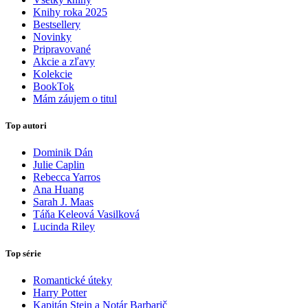
Knihy roka 2025
Bestsellery
Novinky
Pripravované
Akcie a zľavy
Kolekcie
BookTok
Mám záujem o titul
Top autori
Dominik Dán
Julie Caplin
Rebecca Yarros
Ana Huang
Sarah J. Maas
Táňa Keleová Vasilková
Lucinda Riley
Top série
Romantické úteky
Harry Potter
Kapitán Stein a Notár Barbarič