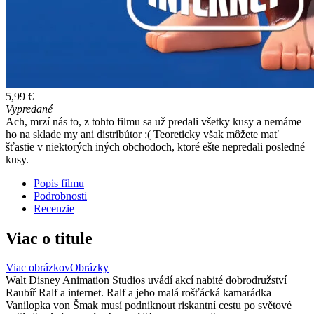
5,99 €
Vypredané
Ach, mrzí nás to, z tohto filmu sa už predali všetky kusy a nemáme
ho na sklade my ani distribútor :( Teoreticky však môžete mať
šťastie v niektorých iných obchodoch, ktoré ešte nepredali posledné
kusy.
Popis filmu
Podrobnosti
Recenzie
Viac o titule
Viac obrázkov
Obrázky
Walt Disney Animation Studios uvádí akcí nabité dobrodružství
Raubíř Ralf a internet. Ralf a jeho malá rošťácká kamarádka
Vanilopka von Šmak musí podniknout riskantní cestu po světové