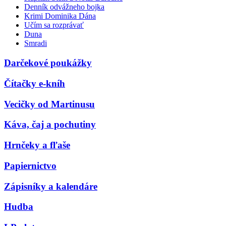
Denník odvážneho bojka
Krimi Dominika Dána
Učím sa rozprávať
Duna
Smradi
Darčekové poukážky
Čítačky e-kníh
Vecičky od Martinusu
Káva, čaj a pochutiny
Hrnčeky a fľaše
Papiernictvo
Zápisníky a kalendáre
Hudba