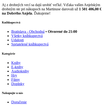
Aj z drobných vecí sa dajú urobiť veľké. Vďaka vašim Anjelským
drobným ste pri nákupoch na Martinuse darovali už
1 501 406,00 €
na Dobrého Anjela
. Ďakujeme!
Kníhkupectvá
Bratislava - Obchodná
• Otvorené do 21:00
Všetky kníhkupectvá
Udalosti
Spriatelené kníhkupectvá
Kategórie
Knihy
E-knihy
Audioknihy
Hry
Filmy
Doplnky
Nakupujte u nás
Doručenie