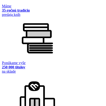
Máme
35-ročnú tradíciu
predaja kníh
Ponúkame vyše
250 000 titulov
na sklade