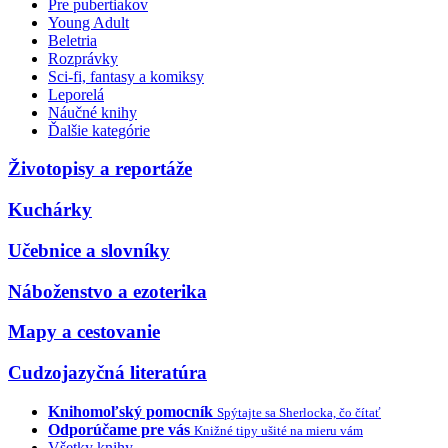
Pre pubertiakov
Young Adult
Beletria
Rozprávky
Sci-fi, fantasy a komiksy
Leporelá
Náučné knihy
Ďalšie kategórie
Životopisy a reportáže
Kuchárky
Učebnice a slovníky
Náboženstvo a ezoterika
Mapy a cestovanie
Cudzojazyčná literatúra
Knihomoľský pomocník
Spýtajte sa Sherlocka, čo čítať
Odporúčame pre vás
Knižné tipy ušité na mieru vám
Všetky knihy