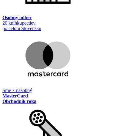
Osobný odber
20 kníhkupectiev
po celom Slovensku
Sme 7-násobný
MasterCard
Obchodník roka