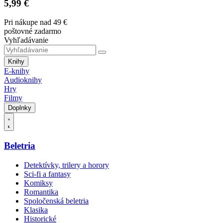
5,99 €
Pri nákupe nad 49 €
poštovné zadarmo
Vyhľadávanie
Knihy
E-knihy
Audioknihy
Hry
Filmy
Doplnky
Beletria
Detektívky, trilery a horory
Sci-fi a fantasy
Komiksy
Romantika
Spoločenská beletria
Klasika
Historické