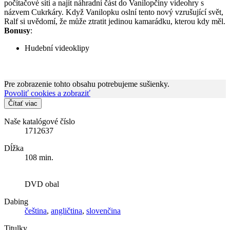
počítačové síti a najít náhradní část do Vanilopčiny videohry s
názvem Cukrkáry. Když Vanilopku oslní tento nový vzrušující svět,
Ralf si uvědomí, že může ztratit jedinou kamarádku, kterou kdy měl.
Bonusy
:
Hudební videoklipy
Pre zobrazenie tohto obsahu potrebujeme sušienky.
Povoliť cookies a zobraziť
Čítať viac
Naše katalógové číslo
1712637
Dĺžka
108 min.
DVD obal
Dabing
čeština
,
angličtina
,
slovenčina
Titulky