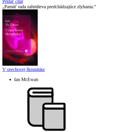
Pridať citát
Pamäť rada zahmlieva predchádzajúce zlyhania.
V orechovej škrupinke
Ian McEwan