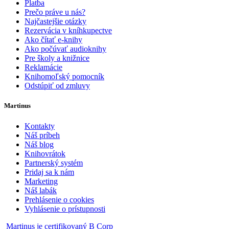
Platba
Prečo práve u nás?
Najčastejšie otázky
Rezervácia v kníhkupectve
Ako čítať e-knihy
Ako počúvať audioknihy
Pre školy a knižnice
Reklamácie
Knihomoľský pomocník
Odstúpiť od zmluvy
Martinus
Kontakty
Náš príbeh
Náš blog
Knihovrátok
Partnerský systém
Pridaj sa k nám
Marketing
Náš labák
Prehlásenie o cookies
Vyhlásenie o prístupnosti
Martinus je certifikovaný B Corp