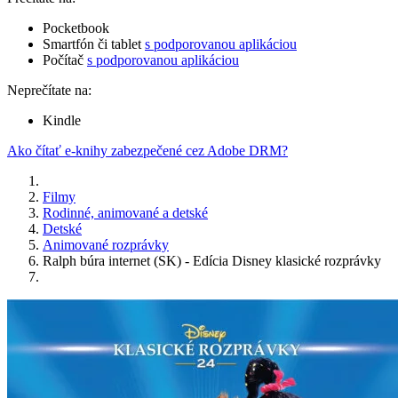
Pocketbook
Smartfón či tablet
s podporovanou aplikáciou
Počítač
s podporovanou aplikáciou
Neprečítate na:
Kindle
Ako čítať e-knihy zabezpečené cez Adobe DRM?
Filmy
Rodinné, animované a detské
Detské
Animované rozprávky
Ralph búra internet (SK) - Edícia Disney klasické rozprávky