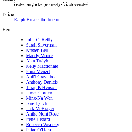
české, anglické pro neslyšící, slovenské
Edícia
Ralph Breaks the Internet
Herci
John C. Reilly
Sarah Silverman
Kristen Bell
Mandy Moore
Alan Tudyk
Kelly Macdonald
Idina Menzel
Auli'i Cravalho
Anthony Daniels
Taraji P. Henson
James Corden
Ming-Na Wen
Jane Lynch
Jack McBrayer
Anika Noni Rose
Irene Bedard
Rebecca Wisocky
Paige O'Hara