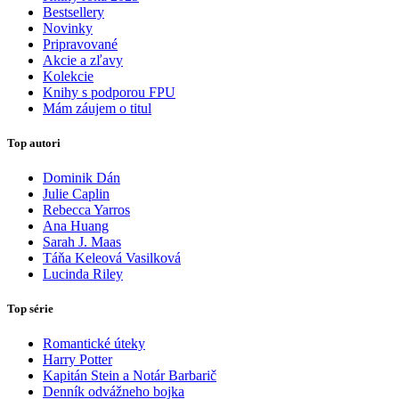
Bestsellery
Novinky
Pripravované
Akcie a zľavy
Kolekcie
Knihy s podporou FPU
Mám záujem o titul
Top autori
Dominik Dán
Julie Caplin
Rebecca Yarros
Ana Huang
Sarah J. Maas
Táňa Keleová Vasilková
Lucinda Riley
Top série
Romantické úteky
Harry Potter
Kapitán Stein a Notár Barbarič
Denník odvážneho bojka