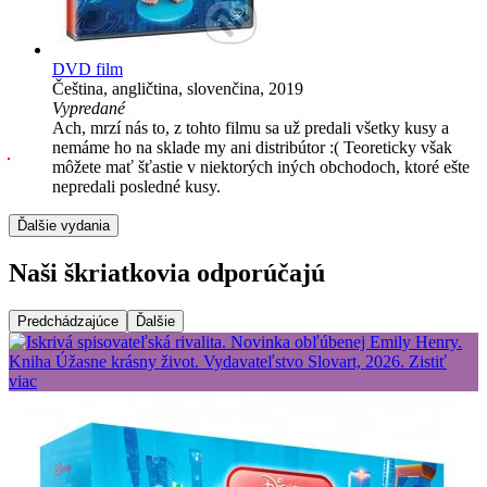
DVD film
Čeština, angličtina, slovenčina, 2019
Vypredané
Ach, mrzí nás to, z tohto filmu sa už predali všetky kusy a
nemáme ho na sklade my ani distribútor :( Teoreticky však
môžete mať šťastie v niektorých iných obchodoch, ktoré ešte
nepredali posledné kusy.
Ďalšie vydania
Naši škriatkovia odporúčajú
Predchádzajúce
Ďalšie