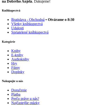
na Dobrého Anjela
. Ďakujeme!
Kníhkupectvá
Bratislava - Obchodná
• Otvárame o 8:30
Všetky kníhkupectvá
Udalosti
Spriatelené kníhkupectvá
Kategórie
Knihy
E-knihy
Audioknihy
Hry
Filmy
Doplnky
Nakupujte u nás
Doručenie
Platba
Prečo práve u nás?
Najčastejšie otázky