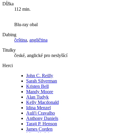
Dĺžka
112 min.
Blu-ray obal
Dabing
čeština
,
angličtina
Titulky
české, anglické pro neslyšící
Herci
John C. Reilly
Sarah Silverman
Kristen Bell
Mandy Moore
Alan Tudyk
Kelly Macdonald
Idina Menzel
Auli'i Cravalho
Anthony Daniels
Taraji P. Henson
James Corden