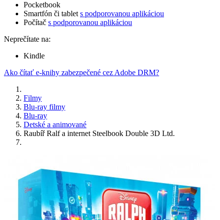
Pocketbook
Smartfón či tablet
s podporovanou aplikáciou
Počítač
s podporovanou aplikáciou
Neprečítate na:
Kindle
Ako čítať e-knihy zabezpečené cez Adobe DRM?
Filmy
Blu-ray filmy
Blu-ray
Detské a animované
Raubíř Ralf a internet Steelbook Double 3D Ltd.