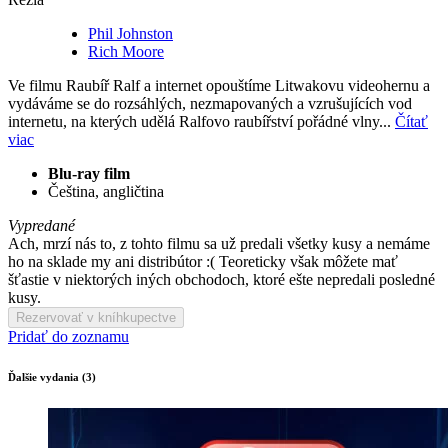
Phil Johnston
Rich Moore
Ve filmu Raubíř Ralf a internet opouštíme Litwakovu videohernu a
vydáváme se do rozsáhlých, nezmapovaných a vzrušujících vod
internetu, na kterých udělá Ralfovo raubířství pořádné vlny...
Čítať
viac
Blu-ray film
Čeština, angličtina
Vypredané
Ach, mrzí nás to, z tohto filmu sa už predali všetky kusy a nemáme
ho na sklade my ani distribútor :( Teoreticky však môžete mať
šťastie v niektorých iných obchodoch, ktoré ešte nepredali posledné
kusy.
Rezervovať v kníhkupectve
Pridať do zoznamu
Ďalšie vydania (3)