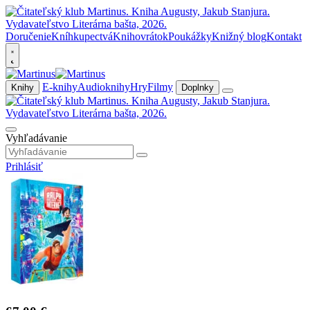
Doručenie
Kníhkupectvá
Knihovrátok
Poukážky
Knižný blog
Kontakt
E-knihy
Audioknihy
Hry
Filmy
Knihy
Doplnky
Vyhľadávanie
Prihlásiť