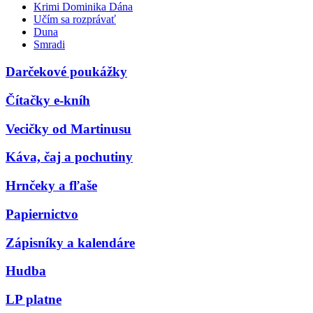
Krimi Dominika Dána
Učím sa rozprávať
Duna
Smradi
Darčekové poukážky
Čítačky e-kníh
Vecičky od Martinusu
Káva, čaj a pochutiny
Hrnčeky a fľaše
Papiernictvo
Zápisníky a kalendáre
Hudba
LP platne