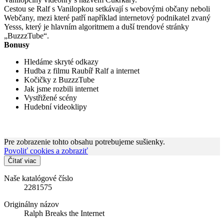
Cestou se Ralf s Vanilopkou setkávají s webovými občany neboli
Webčany, mezi které patří například internetový podnikatel zvaný
Yesss, který je hlavním algoritmem a duší trendové stránky
„BuzzzTube“.
Bonusy
Hledáme skryté odkazy
Hudba z filmu Raubíř Ralf a internet
Kočičky z BuzzzTube
Jak jsme rozbili internet
Vystřižené scény
Hudební videoklipy
Pre zobrazenie tohto obsahu potrebujeme sušienky.
Povoliť cookies a zobraziť
Čítať viac
Naše katalógové číslo
2281575
Originálny názov
Ralph Breaks the Internet