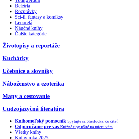
Young Adult
Beletria
Rozprávky
Sci-fi, fantasy a komiksy
Leporelá
Náučné knihy
Ďalšie kategórie
Životopisy a reportáže
Kuchárky
Učebnice a slovníky
Náboženstvo a ezoterika
Mapy a cestovanie
Cudzojazyčná literatúra
Knihomoľský pomocník
Spýtajte sa Sherlocka, čo čítať
Odporúčame pre vás
Knižné tipy ušité na mieru vám
Všetky knihy
Knihy roka 2025