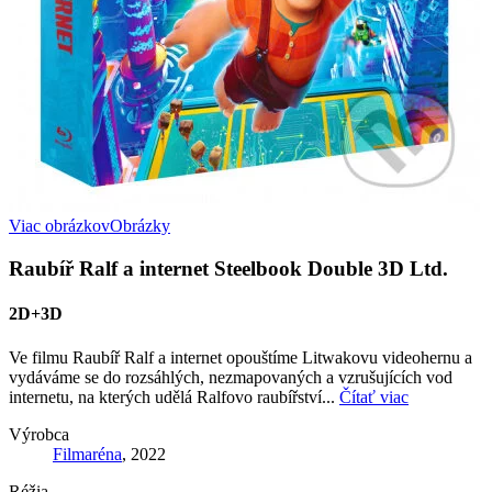
Viac obrázkov
Obrázky
Raubíř Ralf a internet Steelbook Double 3D Ltd.
2D+3D
Ve filmu Raubíř Ralf a internet opouštíme Litwakovu videohernu a
vydáváme se do rozsáhlých, nezmapovaných a vzrušujících vod
internetu, na kterých udělá Ralfovo raubířství...
Čítať viac
Výrobca
Filmaréna
, 2022
Réžia