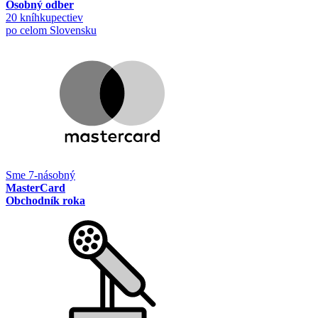
Osobný odber
20 kníhkupectiev
po celom Slovensku
Sme 7-násobný
MasterCard
Obchodník roka