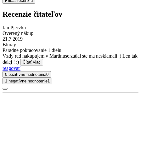
Pridať recenziu
Recenzie čitateľov
Jan Pjeczka
Overený nákup
21.7.2019
Bluray
Paradne pokracovanie 1 dielu.
Vzdy rad nakupujem v Martinuse,zatial ste ma nesklamali :) Len tak
dalej ! :)
Čítať viac
reagovať
0 pozitívne hodnotenia
0
1 negatívne hodnotenie
1