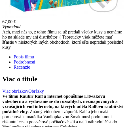
67,00 €
Vypredané
Ach, mrzí nás to, z tohto filmu sa už predali všetky kusy a nemáme
ho na sklade my ani distribútor :( Teoreticky však môžete mať
šťastie v niektorých iných obchodoch, ktoré ešte nepredali posledné
kusy.
Popis filmu
Podrobnosti
Recenzie
Viac o titule
Viac obrázkov
Obrázky
Ve filmu Raubíř Ralf a internet opouštíme Litwakovu
videohernu a vydáváme se do rozsáhlých, nezmapovaných a
vzrušujících vod internetu, na kterých udělá Ralfovo raubířství
pořádné vlny.
Známý videoherní záporák Ralf a jeho malá
poruchová kamarádka Vanilopka von Šmak musí podniknout
riskantní cestu po světové počítačové síti a najít náhradní část do
Vanilopčiny videohry s názvem Cukrkáry.