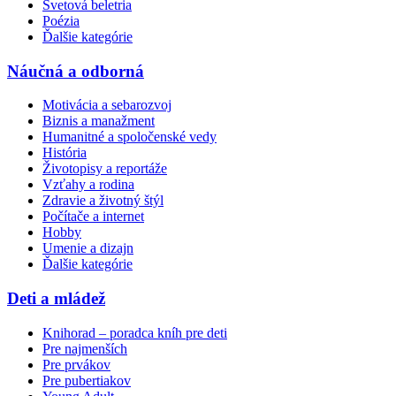
Svetová beletria
Poézia
Ďalšie kategórie
Náučná a odborná
Motivácia a sebarozvoj
Biznis a manažment
Humanitné a spoločenské vedy
História
Životopisy a reportáže
Vzťahy a rodina
Zdravie a životný štýl
Počítače a internet
Hobby
Umenie a dizajn
Ďalšie kategórie
Deti a mládež
Knihorad – poradca kníh pre deti
Pre najmenších
Pre prvákov
Pre pubertiakov