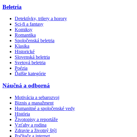
Beletria
Detektívky, trilery a horory
Sci-fi a fantasy
Komiksy
Romantika
Spoločenská beletria
Klasika
Historické
Slovenská beletria
Svetová beletria
Poézia
Ďalšie kategórie
Náučná a odborná
Motivácia a sebarozvoj
Biznis a manažment
Humanitné a spoločenské vedy
História
Životopisy a reportáže
Vzťahy a rodina
Zdravie a životný štýl
Počítače a internet