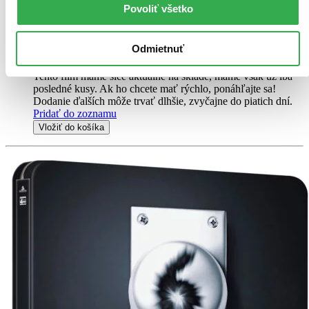
Ambrose, vypráví příběh Easy Company, 506. pluku 101.
Povoliť všetko
výsadkové divize americké armády...
Blu-ray film
Odmietnuť
31,90 €
Na sklade 2 ks
Tento film máme síce aktuálne na sklade, máme však už iba
posledné kusy. Ak ho chcete mať rýchlo, ponáhľajte sa!
Dodanie ďalších môže trvať dlhšie, zvyčajne do piatich dní.
Pridať do zoznamu
Vložiť do košíka