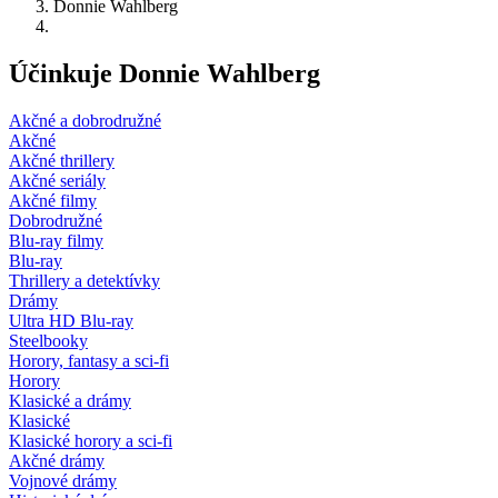
Donnie Wahlberg
Účinkuje Donnie Wahlberg
Akčné a dobrodružné
Akčné
Akčné thrillery
Akčné seriály
Akčné filmy
Dobrodružné
Blu-ray filmy
Blu-ray
Thrillery a detektívky
Drámy
Ultra HD Blu-ray
Steelbooky
Horory, fantasy a sci-fi
Horory
Klasické a drámy
Klasické
Klasické horory a sci-fi
Akčné drámy
Vojnové drámy