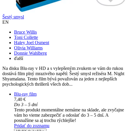
Šestý smysl
EN
Bruce Willis
Toni Collette
Haley Joel Osment
Olivia Williams
Donnie Wahlberg
ďalší
Na disku Blu-ray v HD a s vylepšeným zvukem se vám do rukou
dostává film plný mrazivého napětí: Šestý smysl režiséra M. Night
Shyamalana. Tento film bývá považován za jeden z nejlepších
psychologických thrillerů všech dob...
Blu-ray film
7,40 €
Do 3 – 5 dní
Tento produkt momentálne nemáme na sklade, ale zvyčajne
vám ho vieme zabezpečiť a odoslať do 3 – 5 dní. A
posnažíme sa aj trochu rýchlejšie!
Pridať do zoznamu