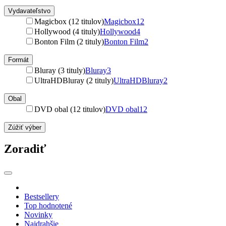
Vydavateľstvo
Magicbox (12 titulov)
Magicbox
12
Hollywood (4 tituly)
Hollywood
4
Bonton Film (2 tituly)
Bonton Film
2
Formát
Bluray (3 tituly)
Bluray
3
UltraHDBluray (2 tituly)
UltraHDBluray
2
Obal
DVD obal (12 titulov)
DVD obal
12
Zúžiť výber
Zoradiť
Bestsellery
Top hodnotené
Novinky
Najdrahšie