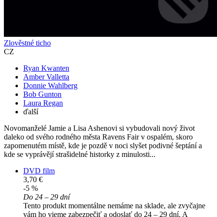
Zlověstné ticho
CZ
Ryan Kwanten
Amber Valletta
Donnie Wahlberg
Bob Gunton
Laura Regan
ďalší
Novomanželé Jamie a Lisa Ashenovi si vybudovali nový život
daleko od svého rodného města Ravens Fair v ospalém, skoro
zapomenutém místě, kde je pozdě v noci slyšet podivné šeptání a
kde se vyprávějí strašidelné historky z minulosti...
DVD film
3,70 €
-5 %
Do 24 – 29 dní
Tento produkt momentálne nemáme na sklade, ale zvyčajne
vám ho vieme zabezpečiť a odoslať do 24 – 29 dní. A