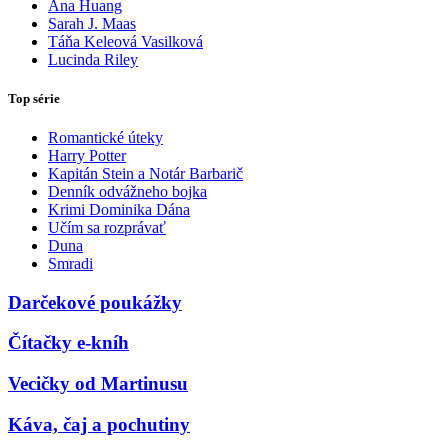
Ana Huang
Sarah J. Maas
Táňa Keleová Vasilková
Lucinda Riley
Top série
Romantické úteky
Harry Potter
Kapitán Stein a Notár Barbarič
Denník odvážneho bojka
Krimi Dominika Dána
Učím sa rozprávať
Duna
Smradi
Darčekové poukážky
Čítačky e-kníh
Vecičky od Martinusu
Káva, čaj a pochutiny