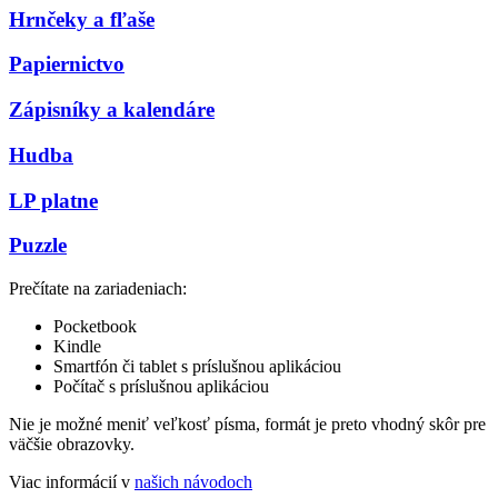
Hrnčeky a fľaše
Papiernictvo
Zápisníky a kalendáre
Hudba
LP platne
Puzzle
Prečítate na zariadeniach:
Pocketbook
Kindle
Smartfón či tablet s príslušnou aplikáciou
Počítač s príslušnou aplikáciou
Nie je možné meniť veľkosť písma, formát je preto vhodný skôr pre
väčšie obrazovky.
Viac informácií v
našich návodoch