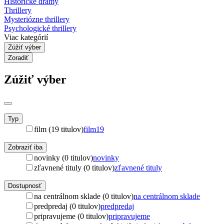
Historické drámy
Thrillery
Mysteriózne thrillery
Psychologické thrillery
Viac kategórií
Zúžiť výber
Zoradiť
Zúžiť výber
Typ
film (19 titulov)
film
19
Zobraziť iba
novinky (0 titulov)
novinky
zľavnené tituly (0 titulov)
zľavnené tituly
Dostupnosť
na centrálnom sklade (0 titulov)
na centrálnom sklade
predpredaj (0 titulov)
predpredaj
pripravujeme (0 titulov)
pripravujeme