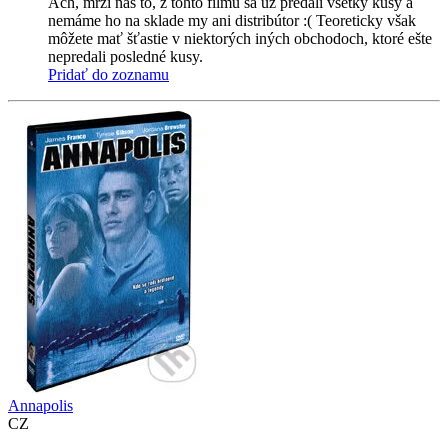
Ach, mrzí nás to, z tohto filmu sa už predali všetky kusy a
nemáme ho na sklade my ani distribútor :( Teoreticky však
môžete mať šťastie v niektorých iných obchodoch, ktoré ešte
nepredali posledné kusy.
Pridať do zoznamu
Annapolis
CZ