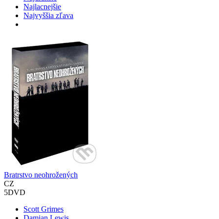
Najlacnejšie
Najvyššia zľava
Bratrstvo neohrožených
CZ
5DVD
Scott Grimes
Damian Lewis