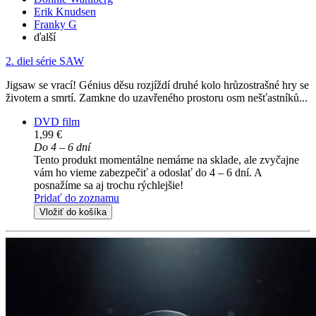
Erik Knudsen
Franky G
ďalší
2. diel série
SAW
Jigsaw se vrací! Génius děsu rozjíždí druhé kolo hrůzostrašné hry se
životem a smrtí. Zamkne do uzavřeného prostoru osm nešťastníků...
DVD film
1,99 €
Do 4 – 6 dní
Tento produkt momentálne nemáme na sklade, ale zvyčajne
vám ho vieme zabezpečiť a odoslať do 4 – 6 dní. A
posnažíme sa aj trochu rýchlejšie!
Pridať do zoznamu
Vložiť do košíka