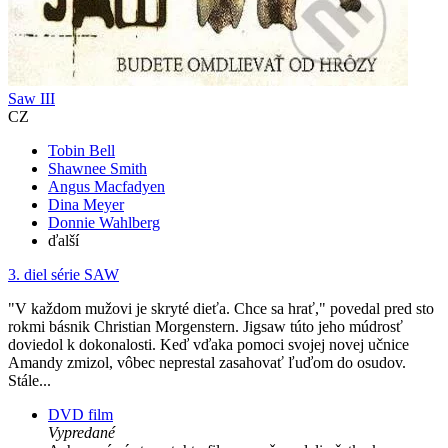
Saw III
CZ
Tobin Bell
Shawnee Smith
Angus Macfadyen
Dina Meyer
Donnie Wahlberg
ďalší
3. diel série
SAW
"V každom mužovi je skryté dieťa. Chce sa hrať," povedal pred sto
rokmi básnik Christian Morgenstern. Jigsaw túto jeho múdrosť
doviedol k dokonalosti. Keď vďaka pomoci svojej novej učnice
Amandy zmizol, vôbec neprestal zasahovať ľuďom do osudov.
Stále...
DVD film
Vypredané