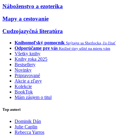
Náboženstvo a ezoterika
Mapy a cestovanie
Cudzojazyčná literatúra
Knihomoľský pomocník
Spýtajte sa Sherlocka, čo čítať
Odporúčame pre vás
Knižné tipy ušité na mieru vám
Všetky knihy
Knihy roka 2025
Bestsellery
Novinky
Pripravované
Akcie a zľavy
Kolekcie
BookTok
Mám záujem o titul
Top autori
Dominik Dán
Julie Caplin
Rebecca Yarros