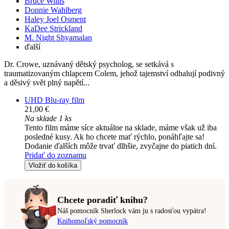
Bruce Willis
Donnie Wahlberg
Haley Joel Osment
KaDee Strickland
M. Night Shyamalan
ďalší
Dr. Crowe, uznávaný dětský psycholog, se setkává s
traumatizovaným chlapcem Colem, jehož tajemství odhalují podivný
a děsivý svět plný napětí...
UHD Blu-ray film
21,00 €
Na sklade 1 ks
Tento film máme síce aktuálne na sklade, máme však už iba
posledné kusy. Ak ho chcete mať rýchlo, ponáhľajte sa!
Dodanie ďalších môže trvať dlhšie, zvyčajne do piatich dní.
Pridať do zoznamu
Vložiť do košíka
Chcete poradiť knihu?
Náš pomocník Sherlock vám ju s radosťou vypátra!
Knihomoľský pomocník