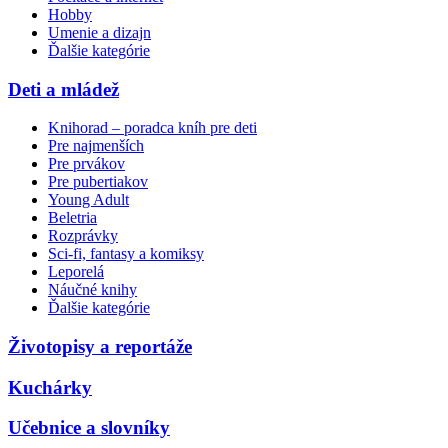
Hobby
Umenie a dizajn
Ďalšie kategórie
Deti a mládež
Knihorad – poradca kníh pre deti
Pre najmenších
Pre prvákov
Pre pubertiakov
Young Adult
Beletria
Rozprávky
Sci-fi, fantasy a komiksy
Leporelá
Náučné knihy
Ďalšie kategórie
Životopisy a reportáže
Kuchárky
Učebnice a slovníky