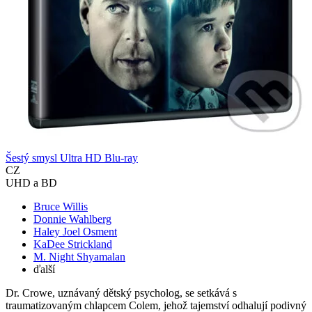
Šestý smysl Ultra HD Blu-ray
CZ
UHD a BD
Bruce Willis
Donnie Wahlberg
Haley Joel Osment
KaDee Strickland
M. Night Shyamalan
ďalší
Dr. Crowe, uznávaný dětský psycholog, se setkává s
traumatizovaným chlapcem Colem, jehož tajemství odhalují podivný