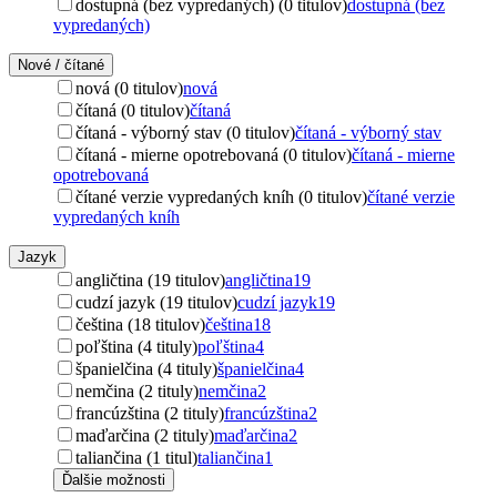
dostupná (bez vypredaných) (0 titulov)
dostupná (bez
vypredaných)
Nové / čítané
nová (0 titulov)
nová
čítaná (0 titulov)
čítaná
čítaná - výborný stav (0 titulov)
čítaná - výborný stav
čítaná - mierne opotrebovaná (0 titulov)
čítaná - mierne
opotrebovaná
čítané verzie vypredaných kníh (0 titulov)
čítané verzie
vypredaných kníh
Jazyk
angličtina (19 titulov)
angličtina
19
cudzí jazyk (19 titulov)
cudzí jazyk
19
čeština (18 titulov)
čeština
18
poľština (4 tituly)
poľština
4
španielčina (4 tituly)
španielčina
4
nemčina (2 tituly)
nemčina
2
francúzština (2 tituly)
francúzština
2
maďarčina (2 tituly)
maďarčina
2
taliančina (1 titul)
taliančina
1
Ďalšie možnosti