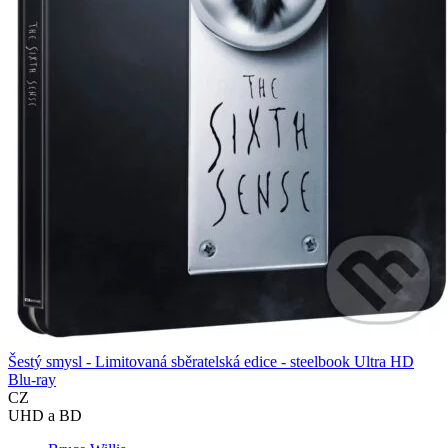
Šestý smysl - Limitovaná sběratelská edice - steelbook Ultra HD
Blu-ray
CZ
UHD a BD