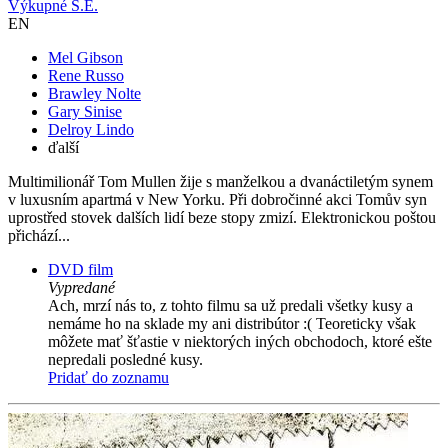
Výkupné S.E.
EN
Mel Gibson
Rene Russo
Brawley Nolte
Gary Sinise
Delroy Lindo
ďalší
Multimilionář Tom Mullen žije s manželkou a dvanáctiletým synem
v luxusním apartmá v New Yorku. Při dobročinné akci Tomův syn
uprostřed stovek dalších lidí beze stopy zmizí. Elektronickou poštou
přichází...
DVD film
Vypredané
Ach, mrzí nás to, z tohto filmu sa už predali všetky kusy a
nemáme ho na sklade my ani distribútor :( Teoreticky však
môžete mať šťastie v niektorých iných obchodoch, ktoré ešte
nepredali posledné kusy.
Pridať do zoznamu