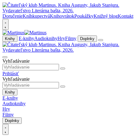
Doručenie
Kníhkupectvá
Knihovrátok
Poukážky
Knižný blog
Kontakt
E-knihy
Audioknihy
Hry
Filmy
Knihy
Doplnky
Vyhľadávanie
Prihlásiť
Vyhľadávanie
Knihy
E-knihy
Audioknihy
Hry
Filmy
Doplnky