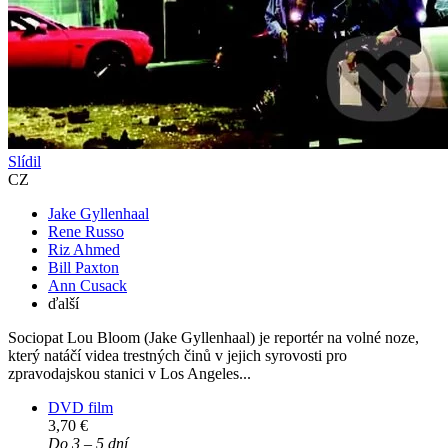
Slídil
CZ
Jake Gyllenhaal
Rene Russo
Riz Ahmed
Bill Paxton
Ann Cusack
ďalší
Sociopat Lou Bloom (Jake Gyllenhaal) je reportér na volné noze,
který natáčí videa trestných činů v jejich syrovosti pro
zpravodajskou stanici v Los Angeles...
DVD film
3,70 €
Do 3 – 5 dní