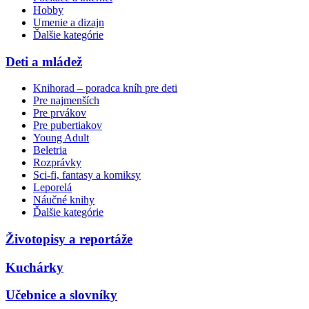
Hobby
Umenie a dizajn
Ďalšie kategórie
Deti a mládež
Knihorad – poradca kníh pre deti
Pre najmenších
Pre prvákov
Pre pubertiakov
Young Adult
Beletria
Rozprávky
Sci-fi, fantasy a komiksy
Leporelá
Náučné knihy
Ďalšie kategórie
Životopisy a reportáže
Kuchárky
Učebnice a slovníky