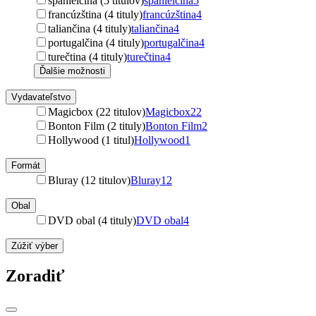
španielčina (5 titulov)
španielčina
5
francúzština (4 tituly)
francúzština
4
taliančina (4 tituly)
taliančina
4
portugalčina (4 tituly)
portugalčina
4
turečtina (4 tituly)
turečtina
4
Ďalšie možnosti
Vydavateľstvo
Magicbox (22 titulov)
Magicbox
22
Bonton Film (2 tituly)
Bonton Film
2
Hollywood (1 titul)
Hollywood
1
Formát
Bluray (12 titulov)
Bluray
12
Obal
DVD obal (4 tituly)
DVD obal
4
Zúžiť výber
Zoradiť