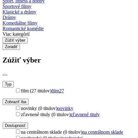
Šport, fitness a hobby
Športové filmy
Klasické a drámy
Drámy
Komediálne filmy
Romantické komédie
Viac kategórií
Zúžiť výber
Zoradiť
Zúžiť výber
Typ
film (27 titulov)
film
27
Zobraziť iba
novinky (0 titulov)
novinky
zľavnené tituly (0 titulov)
zľavnené tituly
Dostupnosť
na centrálnom sklade (0 titulov)
na centrálnom sklade