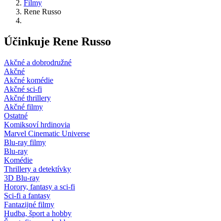
Filmy
Rene Russo
Účinkuje Rene Russo
Akčné a dobrodružné
Akčné
Akčné komédie
Akčné sci-fi
Akčné thrillery
Akčné filmy
Ostatné
Komiksoví hrdinovia
Marvel Cinematic Universe
Blu-ray filmy
Blu-ray
Komédie
Thrillery a detektívky
3D Blu-ray
Horory, fantasy a sci-fi
Sci-fi a fantasy
Fantazijné filmy
Hudba, šport a hobby