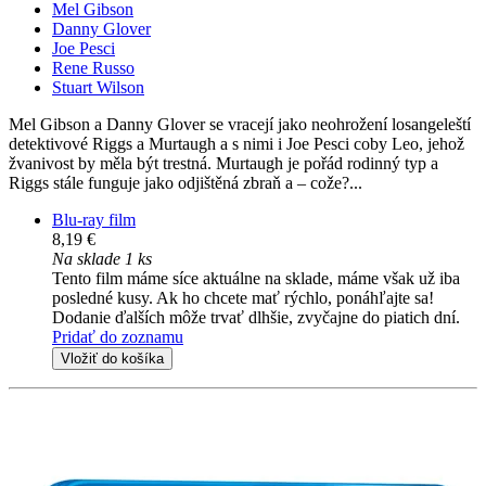
Mel Gibson
Danny Glover
Joe Pesci
Rene Russo
Stuart Wilson
Mel Gibson a Danny Glover se vracejí jako neohrožení losangeleští
detektivové Riggs a Murtaugh a s nimi i Joe Pesci coby Leo, jehož
žvanivost by měla být trestná. Murtaugh je pořád rodinný typ a
Riggs stále funguje jako odjištěná zbraň a – cože?...
Blu-ray film
8,19 €
Na sklade 1 ks
Tento film máme síce aktuálne na sklade, máme však už iba
posledné kusy. Ak ho chcete mať rýchlo, ponáhľajte sa!
Dodanie ďalších môže trvať dlhšie, zvyčajne do piatich dní.
Pridať do zoznamu
Vložiť do košíka