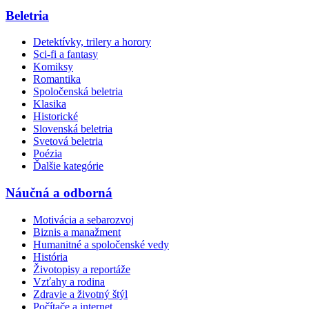
Beletria
Detektívky, trilery a horory
Sci-fi a fantasy
Komiksy
Romantika
Spoločenská beletria
Klasika
Historické
Slovenská beletria
Svetová beletria
Poézia
Ďalšie kategórie
Náučná a odborná
Motivácia a sebarozvoj
Biznis a manažment
Humanitné a spoločenské vedy
História
Životopisy a reportáže
Vzťahy a rodina
Zdravie a životný štýl
Počítače a internet