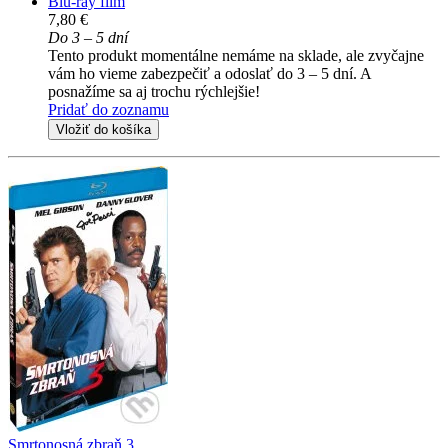
Blu-ray film
7,80 €
Do 3 – 5 dní
Tento produkt momentálne nemáme na sklade, ale zvyčajne
vám ho vieme zabezpečiť a odoslať do 3 – 5 dní. A
posnažíme sa aj trochu rýchlejšie!
Pridať do zoznamu
Vložiť do košíka
Smrtonosná zbraň 3