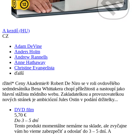
A kezdő (HU)
CZ
Adam DeVine
Anders Holm
Andrew Rannells
Anne Hathaway
Christine Evangelista
ďalší
ržitel* Ceny Akademie® Robert De Niro se v roli ovdovělého
sedmdesátníka Bena Whittakera chopí příležitosti a nastoupí jako
hlavní stážista módního webu. Zakladatelkou a provozovatelkou
nových stránek je ambiciózní Jules Ostin v podání držitelky...
DVD film
5,70 €
Do 3 – 5 dní
Tento produkt momentálne nemáme na sklade, ale zvyčajne
vám ho vieme zabezpečiť a odoslať do 3 – 5 dní. A