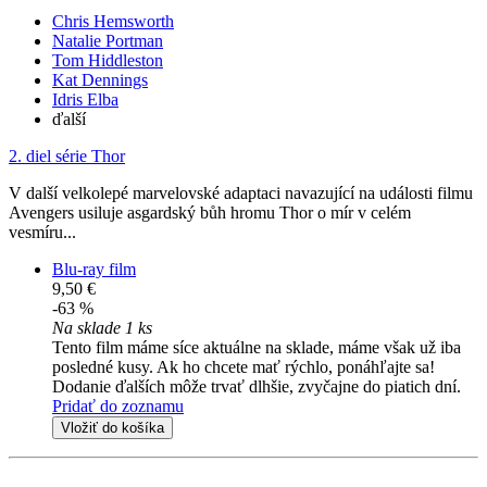
Chris Hemsworth
Natalie Portman
Tom Hiddleston
Kat Dennings
Idris Elba
ďalší
2. diel série
Thor
V další velkolepé marvelovské adaptaci navazující na události filmu
Avengers usiluje asgardský bůh hromu Thor o mír v celém
vesmíru...
Blu-ray film
9,50 €
-63 %
Na sklade 1 ks
Tento film máme síce aktuálne na sklade, máme však už iba
posledné kusy. Ak ho chcete mať rýchlo, ponáhľajte sa!
Dodanie ďalších môže trvať dlhšie, zvyčajne do piatich dní.
Pridať do zoznamu
Vložiť do košíka