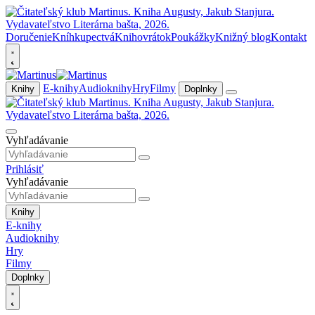
Doručenie
Kníhkupectvá
Knihovrátok
Poukážky
Knižný blog
Kontakt
E-knihy
Audioknihy
Hry
Filmy
Knihy
Doplnky
Vyhľadávanie
Prihlásiť
Vyhľadávanie
Knihy
E-knihy
Audioknihy
Hry
Filmy
Doplnky