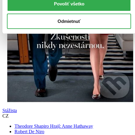
Povoliť všetko
Odmietnuť
Stážista
CZ
Theodore Shapiro Hrají: Anne Hathaway
Robert De Niro