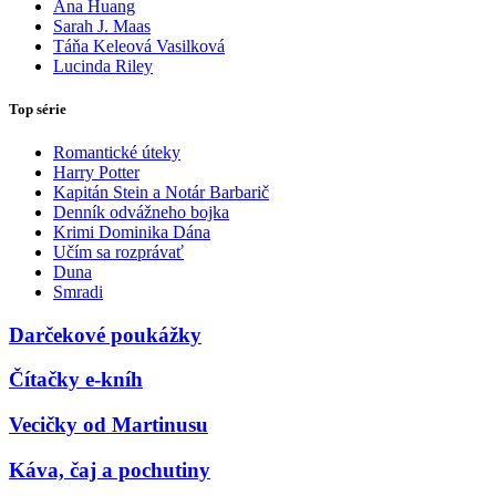
Ana Huang
Sarah J. Maas
Táňa Keleová Vasilková
Lucinda Riley
Top série
Romantické úteky
Harry Potter
Kapitán Stein a Notár Barbarič
Denník odvážneho bojka
Krimi Dominika Dána
Učím sa rozprávať
Duna
Smradi
Darčekové poukážky
Čítačky e-kníh
Vecičky od Martinusu
Káva, čaj a pochutiny