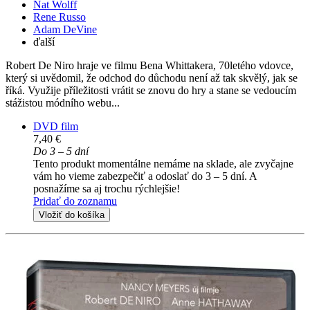
Nat Wolff
Rene Russo
Adam DeVine
ďalší
Robert De Niro hraje ve filmu Bena Whittakera, 70letého vdovce,
který si uvědomil, že odchod do důchodu není až tak skvělý, jak se
říká. Využije příležitosti vrátit se znovu do hry a stane se vedoucím
stážistou módního webu...
DVD film
7,40 €
Do 3 – 5 dní
Tento produkt momentálne nemáme na sklade, ale zvyčajne
vám ho vieme zabezpečiť a odoslať do 3 – 5 dní. A
posnažíme sa aj trochu rýchlejšie!
Pridať do zoznamu
Vložiť do košíka