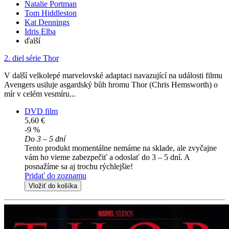
Natalie Portman
Tom Hiddleston
Kat Dennings
Idris Elba
ďalší
2. diel série
Thor
V další velkolepé marvelovské adaptaci navazující na události filmu
Avengers usiluje asgardský bůh hromu Thor (Chris Hemsworth) o
mír v celém vesmíru...
DVD film
5,60 €
-9 %
Do 3 – 5 dní
Tento produkt momentálne nemáme na sklade, ale zvyčajne
vám ho vieme zabezpečiť a odoslať do 3 – 5 dní. A
posnažíme sa aj trochu rýchlejšie!
Pridať do zoznamu
Vložiť do košíka