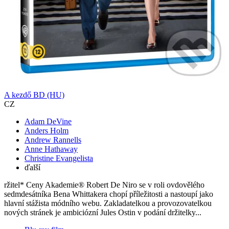
A kezdő BD (HU)
CZ
Adam DeVine
Anders Holm
Andrew Rannells
Anne Hathaway
Christine Evangelista
ďalší
ržitel* Ceny Akademie® Robert De Niro se v roli ovdovělého
sedmdesátníka Bena Whittakera chopí příležitosti a nastoupí jako
hlavní stážista módního webu. Zakladatelkou a provozovatelkou
nových stránek je ambiciózní Jules Ostin v podání držitelky...