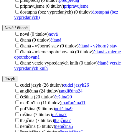
predpredaj (0 titulov)
predpredaj
pripravujeme (0 titulov)
pripravujeme
dostupná (bez vypredaných) (0 titulov)
dostupná (bez
vypredaných)
Nové / čítané
nová (0 titulov)
nová
čítaná (0 titulov)
čítaná
čítaná - výborný stav (0 titulov)
čítaná - výborný stav
čítaná - mierne opotrebovaná (0 titulov)
čítaná - mierne
opotrebovaná
čítané verzie vypredaných kníh (0 titulov)
čítané verzie
vypredaných kníh
Jazyk
cudzí jazyk (26 titulov)
cudzí jazyk
26
angličtina (24 titulov)
angličtina
24
čeština (20 titulov)
čeština
20
maďarčina (11 titulov)
maďarčina
11
poľština (9 titulov)
poľština
9
ruština (7 titulov)
ruština
7
thajčina (7 titulov)
thajčina
7
nemčina (5 titulov)
nemčina
5