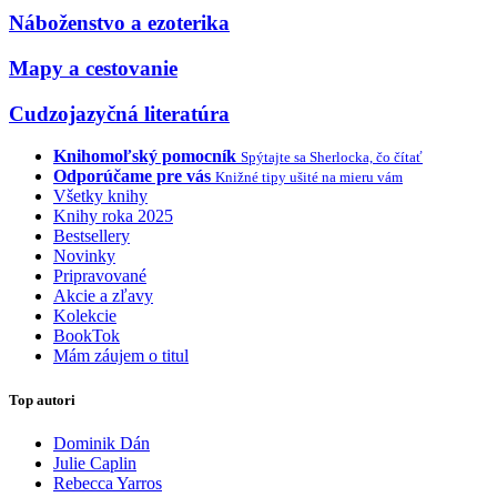
Náboženstvo a ezoterika
Mapy a cestovanie
Cudzojazyčná literatúra
Knihomoľský pomocník
Spýtajte sa Sherlocka, čo čítať
Odporúčame pre vás
Knižné tipy ušité na mieru vám
Všetky knihy
Knihy roka 2025
Bestsellery
Novinky
Pripravované
Akcie a zľavy
Kolekcie
BookTok
Mám záujem o titul
Top autori
Dominik Dán
Julie Caplin
Rebecca Yarros