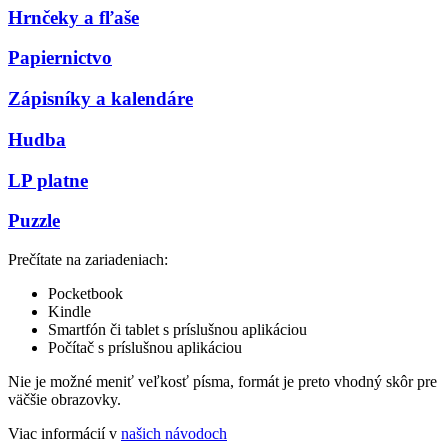
Hrnčeky a fľaše
Papiernictvo
Zápisníky a kalendáre
Hudba
LP platne
Puzzle
Prečítate na zariadeniach:
Pocketbook
Kindle
Smartfón či tablet s príslušnou aplikáciou
Počítač s príslušnou aplikáciou
Nie je možné meniť veľkosť písma, formát je preto vhodný skôr pre
väčšie obrazovky.
Viac informácií v
našich návodoch