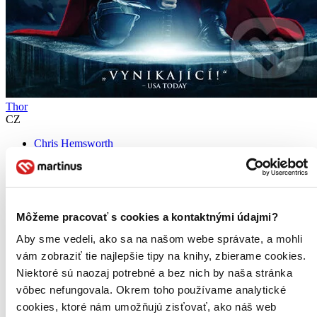
Thor
CZ
Chris Hemsworth
Tom Hiddleston
Anthony Hopkins
Natalie Portman
Colm Feore
ďalší
Môžeme pracovať s cookies a kontaktnými údajmi?
1. diel série
Thor
Aby sme vedeli, ako sa na našom webe správate, a mohli
Svět má spousty hrdinů,… ale jen jeden z nich je bůh! Když je
vám zobraziť tie najlepšie tipy na knihy, zbierame cookies.
arogantní válečník Thor (Chris Hemsworth, Star Trek) vypovězen z
Niektoré sú naozaj potrebné a bez nich by naša stránka
rodného Asgardu na Zemi, ztratí své zázračné schopnosti. Aby si je
vôbec nefungovala. Okrem toho používame analytické
vydobyl nazpět, musí se padlý vládce bouře...
cookies, ktoré nám umožňujú zisťovať, ako náš web