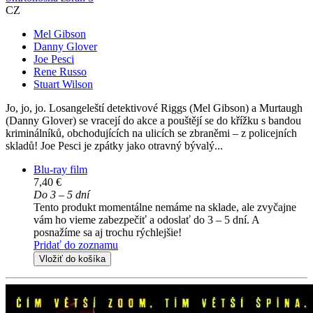
CZ
Mel Gibson
Danny Glover
Joe Pesci
Rene Russo
Stuart Wilson
Jo, jo, jo. Losangeleští detektivové Riggs (Mel Gibson) a Murtaugh
(Danny Glover) se vracejí do akce a pouštějí se do křížku s bandou
kriminálníků, obchodujících na ulicích se zbraněmi – z policejních
skladů! Joe Pesci je zpátky jako otravný bývalý...
Blu-ray film
7,40 €
Do 3 – 5 dní
Tento produkt momentálne nemáme na sklade, ale zvyčajne
vám ho vieme zabezpečiť a odoslať do 3 – 5 dní. A
posnažíme sa aj trochu rýchlejšie!
Pridať do zoznamu
Vložiť do košíka