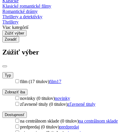
Klasické
Klasické romantické filmy
Romantické drámy
Thrillery a detektívky
Thrillery
Viac kategórií
Zúžiť výber
Zoradiť
Zúžiť výber
Typ
film (17 titulov)
film
17
Zobraziť iba
novinky (0 titulov)
novinky
zľavnené tituly (0 titulov)
zľavnené tituly
Dostupnosť
na centrálnom sklade (0 titulov)
na centrálnom sklade
predpredaj (0 titulov)
predpredaj