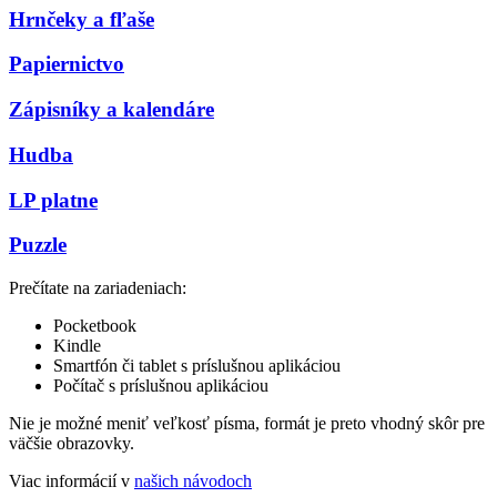
Hrnčeky a fľaše
Papiernictvo
Zápisníky a kalendáre
Hudba
LP platne
Puzzle
Prečítate na zariadeniach:
Pocketbook
Kindle
Smartfón či tablet s príslušnou aplikáciou
Počítač s príslušnou aplikáciou
Nie je možné meniť veľkosť písma, formát je preto vhodný skôr pre
väčšie obrazovky.
Viac informácií v
našich návodoch