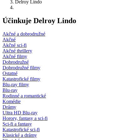
Delroy Lindo
Účinkuje Delroy Lindo
Akčné a dobrodružné
Akčné
Akčné sci-fi
Akčné thrillery
Akčné filmy
Dobrodružné
Dobrodružné filmy
Ostatné
Katastrofické filmy
Blu-ray filmy
Blu-ray
Rodinné a romantické
Komédie
Drámy
Ultra HD Blu-ray
Horory, fantasy a sci-fi
Sci-fi a fantasy
Katastrofické sci-fi
Klasické a drámy