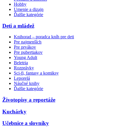
Hobby
Umenie a dizajn
Ďalšie kategórie
Deti a mládež
Knihorad – poradca kníh pre deti
Pre najmenších
Pre prvákov
Pre pubertiakov
Young Adult
Beletria
Rozprávky
Sci-fi, fantasy a komiksy
Leporelá
Náučné knihy
Ďalšie kategórie
Životopisy a reportáže
Kuchárky
Učebnice a slovníky