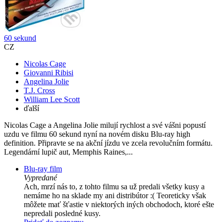
60 sekund
CZ
Nicolas Cage
Giovanni Ribisi
Angelina Jolie
T.J. Cross
William Lee Scott
ďalší
Nicolas Cage a Angelina Jolie milují rychlost a své vášni popustí
uzdu ve filmu 60 sekund nyní na novém disku Blu-ray high
definition. Připravte se na akční jízdu ve zcela revolučním formátu.
Legendární lupič aut, Memphis Raines,...
Blu-ray film
Vypredané
Ach, mrzí nás to, z tohto filmu sa už predali všetky kusy a
nemáme ho na sklade my ani distribútor :( Teoreticky však
môžete mať šťastie v niektorých iných obchodoch, ktoré ešte
nepredali posledné kusy.