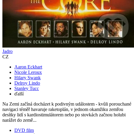
Jadro
CZ
Aaron Eckhart
Nicole Leroux
Hilary Swank
Delroy Lindo
Stanley Tucc
ďalší
Na Zemi začíná docházet k podivným událostem - kvůli porouchané
navigaci téměř havaruje raketoplán, v jednom okamžiku zemřou
desítky lidí s kardiostimulátorem nebo po stovkách začnou holubi
narážet do země...
DVD film