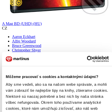
A Mag BD (UHD) (HU)
CZ
Aaron Eckhart
Alfre Woodard
Bruce Greenwood
Christopher Shyer
DJ Qualls
ďalší
Řada zdánlivě náhodných katastrof vede k děsivému objevu: vnitřní
zemské jádro se přestalo otáčet. Pokud nebude znovu uvedeno do
Môžeme pracovať s cookies a kontaktnými údajmi?
pohybu, během několika měsíců bude Země zničena. Existuje jediná
naděje! Vláda připraví přísně tajný projekt a vyšle elitní...
Aby sme vedeli, ako sa na našom webe správate, a mohli
UHD Blu-ray film
vám zobraziť tie najlepšie tipy na knihy, zbierame cookies.
18,10 €
Niektoré sú naozaj potrebné a bez nich by naša stránka
Do 4 – 6 dní
vôbec nefungovala. Okrem toho používame analytické
Tento produkt momentálne nemáme na sklade, ale zvyčajne
vám ho vieme zabezpečiť a odoslať do 4 – 6 dní. A
cookies, ktoré nám umožňujú zisťovať, ako náš web