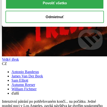
Povoliť všetko
Odmietnuť
Velký třesk
CZ
Antonio Banderas
James Van Der Beek
Sam Elliott
Autumn Reeser
William Fichtner
ďalší
Intenzivní pátrání po pohřešovaném končí... na počátku. Jedné
pozdní noci v Los Angeles, zavítá návštěva ke dveřím soukromého