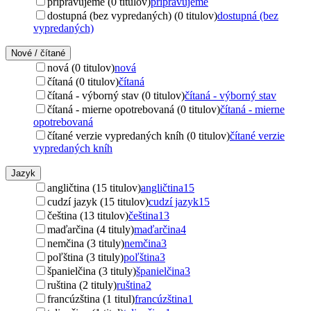
pripravujeme (0 titulov)
pripravujeme
dostupná (bez vypredaných) (0 titulov)
dostupná (bez
vypredaných)
Nové / čítané
nová (0 titulov)
nová
čítaná (0 titulov)
čítaná
čítaná - výborný stav (0 titulov)
čítaná - výborný stav
čítaná - mierne opotrebovaná (0 titulov)
čítaná - mierne
opotrebovaná
čítané verzie vypredaných kníh (0 titulov)
čítané verzie
vypredaných kníh
Jazyk
angličtina (15 titulov)
angličtina
15
cudzí jazyk (15 titulov)
cudzí jazyk
15
čeština (13 titulov)
čeština
13
maďarčina (4 tituly)
maďarčina
4
nemčina (3 tituly)
nemčina
3
poľština (3 tituly)
poľština
3
španielčina (3 tituly)
španielčina
3
ruština (2 tituly)
ruština
2
francúzština (1 titul)
francúzština
1