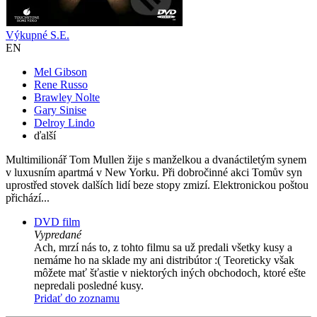
Výkupné S.E.
EN
Mel Gibson
Rene Russo
Brawley Nolte
Gary Sinise
Delroy Lindo
ďalší
Multimilionář Tom Mullen žije s manželkou a dvanáctiletým synem
v luxusním apartmá v New Yorku. Při dobročinné akci Tomův syn
uprostřed stovek dalších lidí beze stopy zmizí. Elektronickou poštou
přichází...
DVD film
Vypredané
Ach, mrzí nás to, z tohto filmu sa už predali všetky kusy a
nemáme ho na sklade my ani distribútor :( Teoreticky však
môžete mať šťastie v niektorých iných obchodoch, ktoré ešte
nepredali posledné kusy.
Pridať do zoznamu