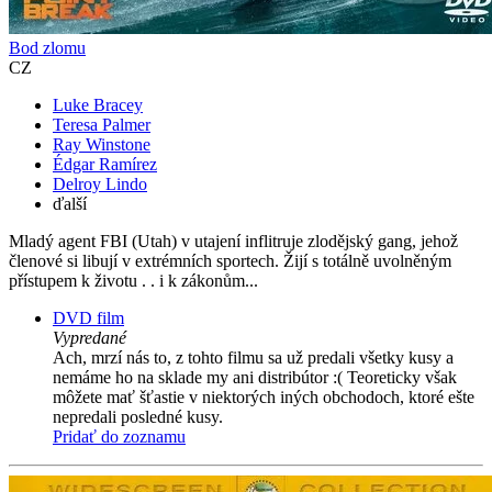
Bod zlomu
CZ
Luke Bracey
Teresa Palmer
Ray Winstone
Édgar Ramírez
Delroy Lindo
ďalší
Mladý agent FBI (Utah) v utajení inflitruje zlodějský gang, jehož
členové si libují v extrémních sportech. Žijí s totálně uvolněným
přístupem k životu . . i k zákonům...
DVD film
Vypredané
Ach, mrzí nás to, z tohto filmu sa už predali všetky kusy a
nemáme ho na sklade my ani distribútor :( Teoreticky však
môžete mať šťastie v niektorých iných obchodoch, ktoré ešte
nepredali posledné kusy.
Pridať do zoznamu