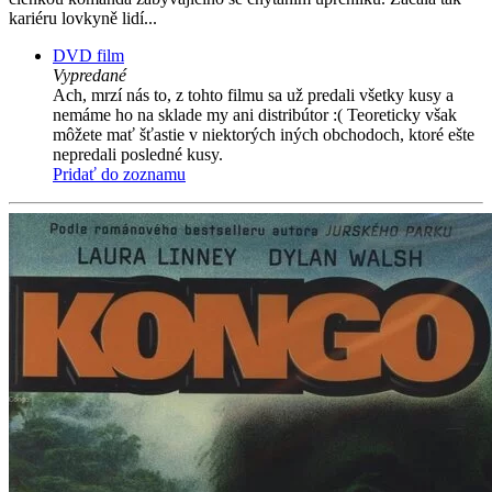
kariéru lovkyně lidí...
DVD film
Vypredané
Ach, mrzí nás to, z tohto filmu sa už predali všetky kusy a
nemáme ho na sklade my ani distribútor :( Teoreticky však
môžete mať šťastie v niektorých iných obchodoch, ktoré ešte
nepredali posledné kusy.
Pridať do zoznamu