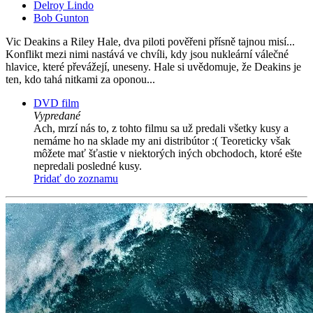
Delroy Lindo
Bob Gunton
Vic Deakins a Riley Hale, dva piloti pověřeni přísně tajnou misí...
Konflikt mezi nimi nastává ve chvíli, kdy jsou nukleární válečné
hlavice, které převážejí, uneseny. Hale si uvědomuje, že Deakins je
ten, kdo tahá nitkami za oponou...
DVD film
Vypredané
Ach, mrzí nás to, z tohto filmu sa už predali všetky kusy a
nemáme ho na sklade my ani distribútor :( Teoreticky však
môžete mať šťastie v niektorých iných obchodoch, ktoré ešte
nepredali posledné kusy.
Pridať do zoznamu