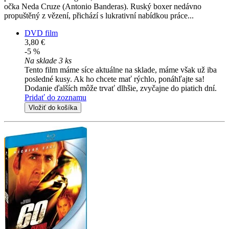
očka Neda Cruze (Antonio Banderas). Ruský boxer nedávno
propuštěný z vězení, přichází s lukrativní nabídkou práce...
DVD film
3,80 €
-5 %
Na sklade 3 ks
Tento film máme síce aktuálne na sklade, máme však už iba
posledné kusy. Ak ho chcete mať rýchlo, ponáhľajte sa!
Dodanie ďalších môže trvať dlhšie, zvyčajne do piatich dní.
Pridať do zoznamu
Vložiť do košíka