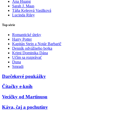
Ana Huang
Sarah J. Maas
Táňa Keleová Vasilková
Lucinda Riley
Top série
Romantické úteky
Harry Potter
Kapitán Stein a Notár Barbarič
Denník odvážneho bojka
Krimi Dominika Dána
Učím sa rozprávať
Duna
Smradi
Darčekové poukážky
Čítačky e-kníh
Vecičky od Martinusu
Káva, čaj a pochutiny