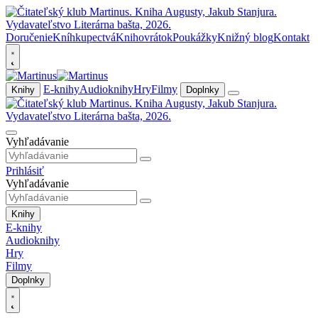
Doručenie
Kníhkupectvá
Knihovrátok
Poukážky
Knižný blog
Kontakt
E-knihy
Audioknihy
Hry
Filmy
Knihy
Doplnky
Vyhľadávanie
Prihlásiť
Vyhľadávanie
Knihy
E-knihy
Audioknihy
Hry
Filmy
Doplnky