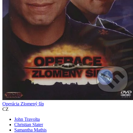
Operácia Zlomený šíp
CZ
John Travolta
Christian Slater
Samantha Mathis