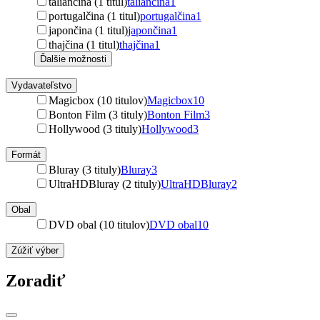
taliančina (1 titul)
taliančina
1
portugalčina (1 titul)
portugalčina
1
japončina (1 titul)
japončina
1
thajčina (1 titul)
thajčina
1
Ďalšie možnosti
Vydavateľstvo
Magicbox (10 titulov)
Magicbox
10
Bonton Film (3 tituly)
Bonton Film
3
Hollywood (3 tituly)
Hollywood
3
Formát
Bluray (3 tituly)
Bluray
3
UltraHDBluray (2 tituly)
UltraHDBluray
2
Obal
DVD obal (10 titulov)
DVD obal
10
Zúžiť výber
Zoradiť