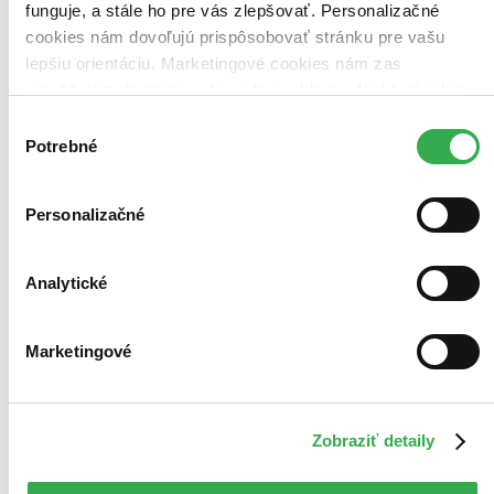
posnažíme sa aj trochu rýchlejšie!
funguje, a stále ho pre vás zlepšovať. Personalizačné
Pridať do zoznamu
cookies nám dovoľujú prispôsobovať stránku pre vašu
Vložiť do košíka
lepšiu orientáciu. Marketingové cookies nám zas
umožňujú zobrazenie relevantnej reklamy. Niektoré údaje
zdieľame aj s tretími stranami. Veľmi by nám pomohlo,
Výber
keby sme mohli používať všetky tieto cookies. Ďakujeme!
Potrebné
súhlasu
Personalizačné
Analytické
Marketingové
Zobraziť detaily