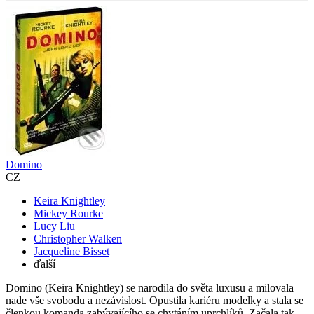
Domino
CZ
Keira Knightley
Mickey Rourke
Lucy Liu
Christopher Walken
Jacqueline Bisset
ďalší
Domino (Keira Knightley) se narodila do světa luxusu a milovala
nade vše svobodu a nezávislost. Opustila kariéru modelky a stala se
členkou komanda zabývajícího se chytáním uprchlíků. Začala tak