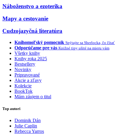
Náboženstvo a ezoterika
Mapy a cestovanie
Cudzojazyčná literatúra
Knihomoľský pomocník
Spýtajte sa Sherlocka, čo čítať
Odporúčame pre vás
Knižné tipy ušité na mieru vám
Všetky knihy
Knihy roka 2025
Bestsellery
Novinky
Pripravované
Akcie a zľavy
Kolekcie
BookTok
Mám záujem o titul
Top autori
Dominik Dán
Julie Caplin
Rebecca Yarros