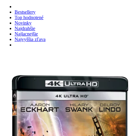
Bestsellery
Top hodnotené
Novinky
Najdrahšie
Najlacnejšie
Najvyššia zľava