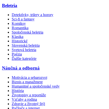
Beletria
Detektívky, trilery a horory
Sci-fi a fantasy
Komiksy
Romantika
Spoločenská beletria
Klasika
Historické
Slovenská beletria
Svetová beletria
Poézia
Ďalšie kategórie
Náučná a odborná
Motivácia a sebarozvoj
Biznis a manažment
Humanitné a spoločenské vedy
História
Životopisy a reportáže
Vzťahy a rodina
Zdravie a životný štýl
Počítače a internet