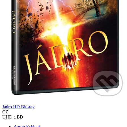
Jádro HD Blu-ray
CZ
UHD a BD
Aaron Eckhart