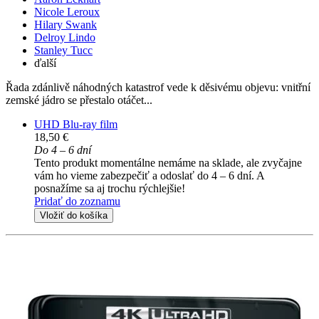
Nicole Leroux
Hilary Swank
Delroy Lindo
Stanley Tucc
ďalší
Řada zdánlivě náhodných katastrof vede k děsivému objevu: vnitřní
zemské jádro se přestalo otáčet...
UHD Blu-ray film
18,50 €
Do 4 – 6 dní
Tento produkt momentálne nemáme na sklade, ale zvyčajne
vám ho vieme zabezpečiť a odoslať do 4 – 6 dní. A
posnažíme sa aj trochu rýchlejšie!
Pridať do zoznamu
Vložiť do košíka