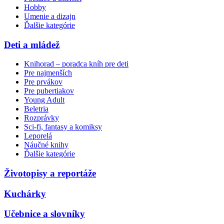
Hobby
Umenie a dizajn
Ďalšie kategórie
Deti a mládež
Knihorad – poradca kníh pre deti
Pre najmenších
Pre prvákov
Pre pubertiakov
Young Adult
Beletria
Rozprávky
Sci-fi, fantasy a komiksy
Leporelá
Náučné knihy
Ďalšie kategórie
Životopisy a reportáže
Kuchárky
Učebnice a slovníky