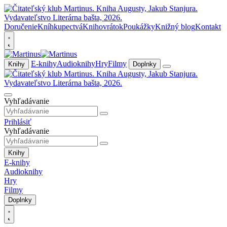
Doručenie
Kníhkupectvá
Knihovrátok
Poukážky
Knižný blog
Kontakt
E-knihy
Audioknihy
Hry
Filmy
Knihy
Doplnky
Vyhľadávanie
Prihlásiť
Vyhľadávanie
Knihy
E-knihy
Audioknihy
Hry
Filmy
Doplnky