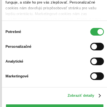
funguje, a stále ho pre vás zlepšovať. Personalizačné
cookies nám dovoľujú prispôsobovať stránku pre vašu
lepšiu orientáciu. Marketingové cookies nám zas
umožňujú zobrazenie relevantnej reklamy. Niektoré údaje
zdieľame aj s tretími stranami. Veľmi by nám pomohlo,
Výber
keby sme mohli používať všetky tieto cookies. Ďakujeme!
Potrebné
súhlasu
Personalizačné
Analytické
Marketingové
Zobraziť detaily