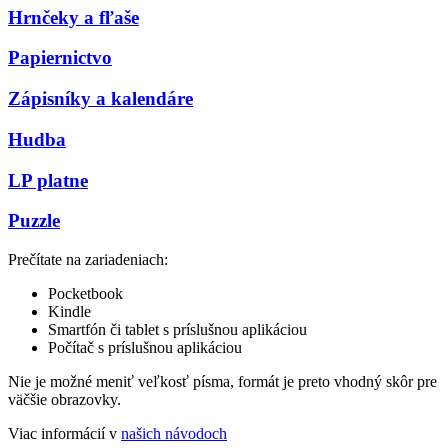
Hrnčeky a fľaše
Papiernictvo
Zápisníky a kalendáre
Hudba
LP platne
Puzzle
Prečítate na zariadeniach:
Pocketbook
Kindle
Smartfón či tablet s príslušnou aplikáciou
Počítač s príslušnou aplikáciou
Nie je možné meniť veľkosť písma, formát je preto vhodný skôr pre
väčšie obrazovky.
Viac informácií v
našich návodoch