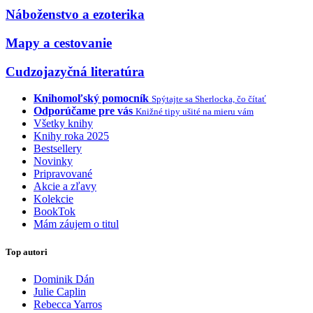
Náboženstvo a ezoterika
Mapy a cestovanie
Cudzojazyčná literatúra
Knihomoľský pomocník
Spýtajte sa Sherlocka, čo čítať
Odporúčame pre vás
Knižné tipy ušité na mieru vám
Všetky knihy
Knihy roka 2025
Bestsellery
Novinky
Pripravované
Akcie a zľavy
Kolekcie
BookTok
Mám záujem o titul
Top autori
Dominik Dán
Julie Caplin
Rebecca Yarros