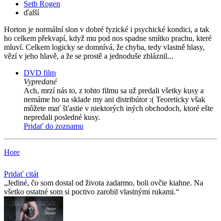
Seth Rogen
ďalší
Horton je normální slon v dobré fyzické i psychické kondici, a tak
ho celkem překvapí, když mu pod nos spadne smítko prachu, které
mluví. Celkem logicky se domnívá, že chyba, tedy vlastně hlasy,
vězí v jeho hlavě, a že se prostě a jednoduše zbláznil...
DVD film
Vypredané
Ach, mrzí nás to, z tohto filmu sa už predali všetky kusy a
nemáme ho na sklade my ani distribútor :( Teoreticky však
môžete mať šťastie v niektorých iných obchodoch, ktoré ešte
nepredali posledné kusy.
Pridať do zoznamu
Hore
Pridať citát
Jediné, čo som dostal od života zadarmo, boli ovčie kiahne. Na
všetko ostatné som si poctivo zarobil vlastnými rukami.