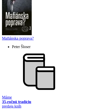
Mafiánska poprava?
Peter Šloser
Máme
35-ročnú tradíciu
predaja kníh