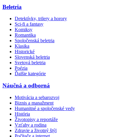
Beletria
Detektívky, trilery a horory
Sci-fi a fantasy
Komiksy
Romantika
Spoločenská beletria
Klasika
Historické
Slovenská beletria
Svetová beletria
Poézia
Ďalšie kategórie
Náučná a odborná
Motivácia a sebarozvoj
Biznis a manažment
Humanitné a spoločenské vedy
História
Životopisy a reportáže
Vzťahy a rodina
Zdravie a životný štýl
Počítače a internet