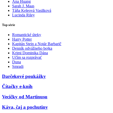
Ana Huang
Sarah J. Maas
Táňa Keleová Vasilková
Lucinda Riley
Top série
Romantické úteky
Harry Potter
Kapitán Stein a Notár Barbarič
Denník odvážneho bojka
Krimi Dominika Dána
Učím sa rozprávať
Duna
Smradi
Darčekové poukážky
Čítačky e-kníh
Vecičky od Martinusu
Káva, čaj a pochutiny