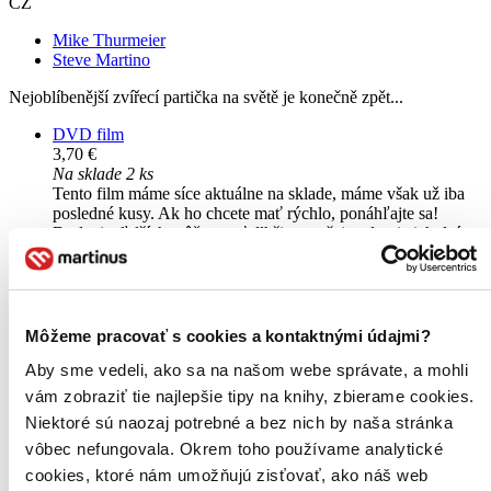
CZ
Mike Thurmeier
Steve Martino
Nejoblíbenější zvířecí partička na světě je konečně zpět...
DVD film
3,70 €
Na sklade 2 ks
Tento film máme síce aktuálne na sklade, máme však už iba
posledné kusy. Ak ho chcete mať rýchlo, ponáhľajte sa!
Dodanie ďalších môže trvať dlhšie, zvyčajne do piatich dní.
Pridať do zoznamu
Vložiť do košíka
Môžeme pracovať s cookies a kontaktnými údajmi?
Aby sme vedeli, ako sa na našom webe správate, a mohli
vám zobraziť tie najlepšie tipy na knihy, zbierame cookies.
Niektoré sú naozaj potrebné a bez nich by naša stránka
vôbec nefungovala. Okrem toho používame analytické
cookies, ktoré nám umožňujú zisťovať, ako náš web