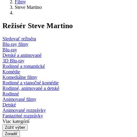
Filmy
Steve Martino
Režisér Steve Martino
Sledovať režiséra
Blu-ray filmy
Blu-ray
Detské a animované
3D Blu-ray
Rodinné a romantické
Komédie
Komediálne filmy
Rodinné a vianočné komédie
Rodinné, animované a detské
Rodinné
Animované filmy
Detské
Animované rozprávky
Fantazijné rozprávky
Viac kategórií
Zúžiť výber
Zoradiť