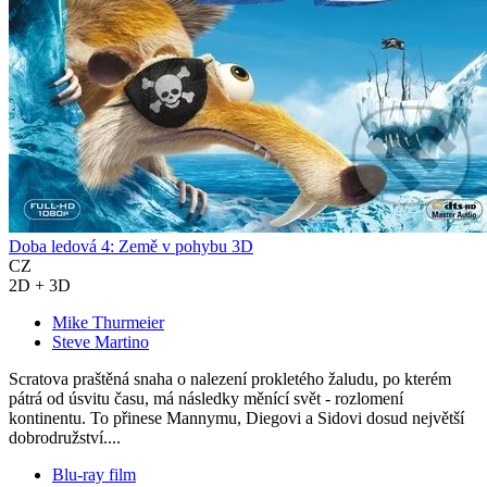
Doba ledová 4: Země v pohybu 3D
CZ
2D + 3D
Mike Thurmeier
Steve Martino
Scratova praštěná snaha o nalezení prokletého žaludu, po kterém
pátrá od úsvitu času, má následky měnící svět - rozlomení
kontinentu. To přinese Mannymu, Diegovi a Sidovi dosud největší
dobrodružství....
Blu-ray film