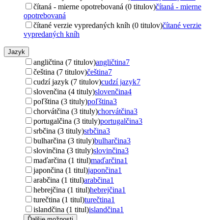
čítaná - mierne opotrebovaná (0 titulov)
čítaná - mierne
opotrebovaná
čítané verzie vypredaných kníh (0 titulov)
čítané verzie
vypredaných kníh
Jazyk
angličtina (7 titulov)
angličtina
7
čeština (7 titulov)
čeština
7
cudzí jazyk (7 titulov)
cudzí jazyk
7
slovenčina (4 tituly)
slovenčina
4
poľština (3 tituly)
poľština
3
chorvátčina (3 tituly)
chorvátčina
3
portugalčina (3 tituly)
portugalčina
3
srbčina (3 tituly)
srbčina
3
bulharčina (3 tituly)
bulharčina
3
slovinčina (3 tituly)
slovinčina
3
maďarčina (1 titul)
maďarčina
1
japončina (1 titul)
japončina
1
arabčina (1 titul)
arabčina
1
hebrejčina (1 titul)
hebrejčina
1
turečtina (1 titul)
turečtina
1
islandčina (1 titul)
islandčina
1
Ďalšie možnosti