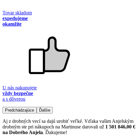
Tovar skladom
expedujeme
okamžite
U nás nakupujete
vždy bezpečne
a s dôverou
Predchádzajúce
Ďalšie
Aj z drobných vecí sa dajú urobiť veľké. Vďaka vašim Anjelským
drobným ste pri nákupoch na Martinuse darovali už
1 501 846,00 €
na Dobrého Anjela
. Ďakujeme!