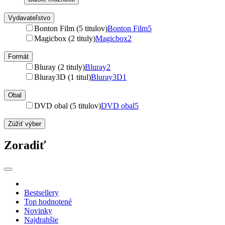
Vydavateľstvo
Bonton Film (5 titulov)
Bonton Film
5
Magicbox (2 tituly)
Magicbox
2
Formát
Bluray (2 tituly)
Bluray
2
Bluray3D (1 titul)
Bluray3D
1
Obal
DVD obal (5 titulov)
DVD obal
5
Zúžiť výber
Zoradiť
Bestsellery
Top hodnotené
Novinky
Najdrahšie