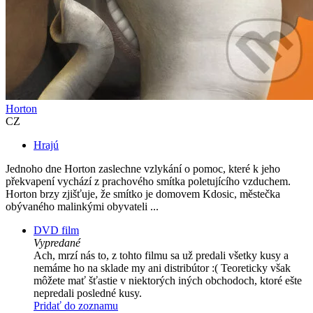
Horton
CZ
Hrajú
Jednoho dne Horton zaslechne vzlykání o pomoc, které k jeho
překvapení vychází z prachového smítka poletujícího vzduchem.
Horton brzy zjišťuje, že smítko je domovem Kdosic, městečka
obývaného malinkými obyvateli ...
DVD film
Vypredané
Ach, mrzí nás to, z tohto filmu sa už predali všetky kusy a
nemáme ho na sklade my ani distribútor :( Teoreticky však
môžete mať šťastie v niektorých iných obchodoch, ktoré ešte
nepredali posledné kusy.
Pridať do zoznamu