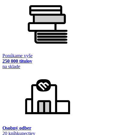
Ponúkame vyše
250 000 titulov
na sklade
Osobný odber
20 kníhkupectiev