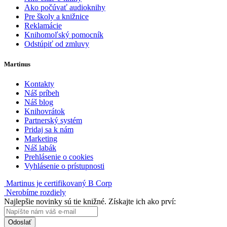
Ako počúvať audioknihy
Pre školy a knižnice
Reklamácie
Knihomoľský pomocník
Odstúpiť od zmluvy
Martinus
Kontakty
Náš príbeh
Náš blog
Knihovrátok
Partnerský systém
Pridaj sa k nám
Marketing
Náš labák
Prehlásenie o cookies
Vyhlásenie o prístupnosti
Martinus je certifikovaný B Corp
Nerobíme rozdiely
Najlepšie novinky sú tie knižné. Získajte ich ako prví:
Odoslať