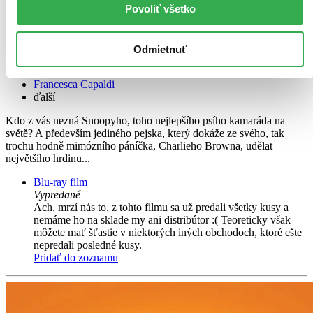
Povoliť všetko
Peanuts: Snoopy a Charlie Brown ve filmu 3D
3D + 2D
Alexander Garfi n
Hadley Belle Miller
Odmietnuť
Venus Schultheis
Mariel Sheets
Francesca Capaldi
ďalší
Kdo z vás nezná Snoopyho, toho nejlepšího psího kamaráda na
světě? A především jediného pejska, který dokáže ze svého, tak
trochu hodně mimózního páníčka, Charlieho Browna, udělat
největšího hrdinu...
Blu-ray film
Vypredané
Ach, mrzí nás to, z tohto filmu sa už predali všetky kusy a
nemáme ho na sklade my ani distribútor :( Teoreticky však
môžete mať šťastie v niektorých iných obchodoch, ktoré ešte
nepredali posledné kusy.
Pridať do zoznamu