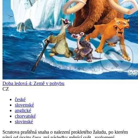
Doba ledová 4: Země v pohybu
CZ
české
slovenské
anglické
chorvatské
slovinské
Scratova praštěná snaha o nalezení prokletého žaludu, po kterém
pátrá od úsvitu času, má následky měnící svět - rozlomení