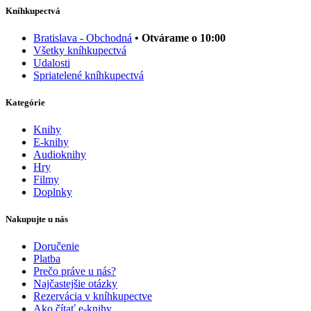
Kníhkupectvá
Bratislava - Obchodná
• Otvárame o 10:00
Všetky kníhkupectvá
Udalosti
Spriatelené kníhkupectvá
Kategórie
Knihy
E-knihy
Audioknihy
Hry
Filmy
Doplnky
Nakupujte u nás
Doručenie
Platba
Prečo práve u nás?
Najčastejšie otázky
Rezervácia v kníhkupectve
Ako čítať e-knihy