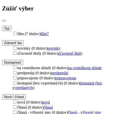
Zúžiť výber
Typ
film (7 titulov)
film
7
Zobraziť iba
novinky (0 titulov)
novinky
zľavnené tituly (0 titulov)
zľavnené tituly
Dostupnosť
na centrálnom sklade (0 titulov)
na centrálnom sklade
predpredaj (0 titulov)
predpredaj
pripravujeme (0 titulov)
pripravujeme
dostupná (bez vypredaných) (0 titulov)
dostupná (bez
vypredaných)
Nové / čítané
nová (0 titulov)
nová
čítaná (0 titulov)
čítaná
čítaná - výborný stav (0 titulov)
čítaná - výborný stav