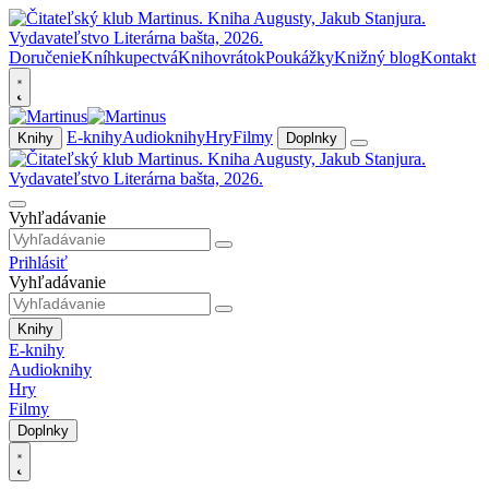
Doručenie
Kníhkupectvá
Knihovrátok
Poukážky
Knižný blog
Kontakt
E-knihy
Audioknihy
Hry
Filmy
Knihy
Doplnky
Vyhľadávanie
Prihlásiť
Vyhľadávanie
Knihy
E-knihy
Audioknihy
Hry
Filmy
Doplnky