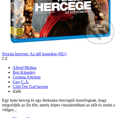
Perzsia hercege: Az idő homokja (HU)
CZ
Alfred Molina
Ben Kingsley
Gemma Arterton
Guy C.A.
Gísli Örn Gar?arsson
ďalší
Egy lusta herceg és egy titokzatos hercegnő összefognak, hogy
megvédjék az ősi tőrt, amely képes visszafordítani az időt és uralni a
világot...