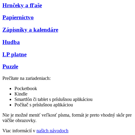
Hrnčeky a fľaše
Papiernictvo
Zápisníky a kalendáre
Hudba
LP platne
Puzzle
Prečítate na zariadeniach:
Pocketbook
Kindle
Smartfón či tablet s príslušnou aplikáciou
Počítač s príslušnou aplikáciou
Nie je možné meniť veľkosť písma, formát je preto vhodný skôr pre
väčšie obrazovky.
Viac informácií v
našich návodoch