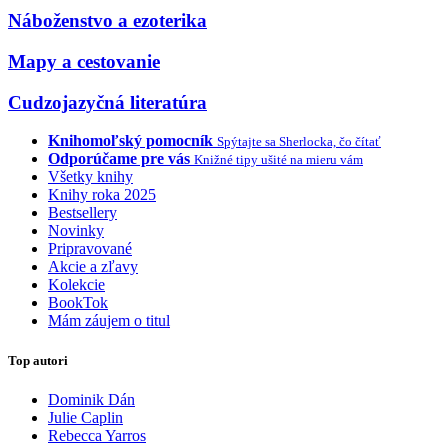
Náboženstvo a ezoterika
Mapy a cestovanie
Cudzojazyčná literatúra
Knihomoľský pomocník
Spýtajte sa Sherlocka, čo čítať
Odporúčame pre vás
Knižné tipy ušité na mieru vám
Všetky knihy
Knihy roka 2025
Bestsellery
Novinky
Pripravované
Akcie a zľavy
Kolekcie
BookTok
Mám záujem o titul
Top autori
Dominik Dán
Julie Caplin
Rebecca Yarros