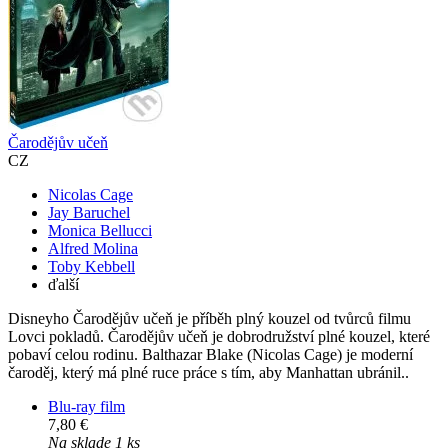
Čarodějův učeň
CZ
Nicolas Cage
Jay Baruchel
Monica Bellucci
Alfred Molina
Toby Kebbell
ďalší
Disneyho Čarodějův učeň je příběh plný kouzel od tvůrců filmu
Lovci pokladů. Čarodějův učeň je dobrodružství plné kouzel, které
pobaví celou rodinu. Balthazar Blake (Nicolas Cage) je moderní
čaroděj, který má plné ruce práce s tím, aby Manhattan ubránil..
Blu-ray film
7,80 €
Na sklade 1 ks