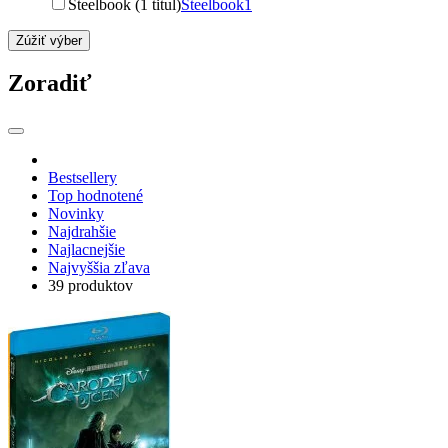
Steelbook (1 titul)
Steelbook
1
Zúžiť výber
Zoradiť
Bestsellery
Top hodnotené
Novinky
Najdrahšie
Najlacnejšie
Najvyššia zľava
39 produktov