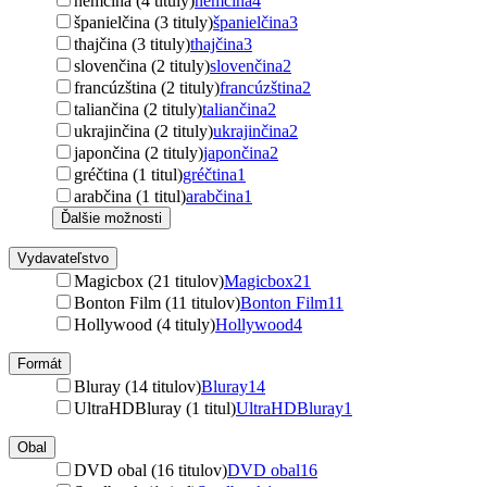
nemčina (4 tituly)
nemčina
4
španielčina (3 tituly)
španielčina
3
thajčina (3 tituly)
thajčina
3
slovenčina (2 tituly)
slovenčina
2
francúzština (2 tituly)
francúzština
2
taliančina (2 tituly)
taliančina
2
ukrajinčina (2 tituly)
ukrajinčina
2
japončina (2 tituly)
japončina
2
gréčtina (1 titul)
gréčtina
1
arabčina (1 titul)
arabčina
1
Ďalšie možnosti
Vydavateľstvo
Magicbox (21 titulov)
Magicbox
21
Bonton Film (11 titulov)
Bonton Film
11
Hollywood (4 tituly)
Hollywood
4
Formát
Bluray (14 titulov)
Bluray
14
UltraHDBluray (1 titul)
UltraHDBluray
1
Obal
DVD obal (16 titulov)
DVD obal
16