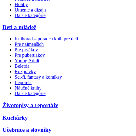
Hobby
Umenie a dizajn
Ďalšie kategórie
Deti a mládež
Knihorad – poradca kníh pre deti
Pre najmenších
Pre prvákov
Pre pubertiakov
Young Adult
Beletria
Rozprávky
Sci-fi, fantasy a komiksy
Leporelá
Náučné knihy
Ďalšie kategórie
Životopisy a reportáže
Kuchárky
Učebnice a slovníky