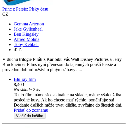
Princ z Persie: Písky času
CZ
Gemma Arterton
Jake Gyllenhaal
Ben Kingsley
Alfred Molina
Toby Kebbell
ďalší
V duchu trilogie Piráti z Karibiku vás Walt Disney Pictures a Jerry
Bruckheimer Films nyní přenesou do tajemných pouští Persie a
provedou dobrodružstvím plným zábavy a...
Blu-ray film
8,40 €
Na sklade 2 ks
Tento film máme síce aktuálne na sklade, máme však už iba
posledné kusy. Ak ho chcete mať rýchlo, ponáhľajte sa!
Dodanie ďalších môže trvať dlhšie, zvyčajne do šiestich dní.
Pridať do zoznamu
Vložiť do košíka