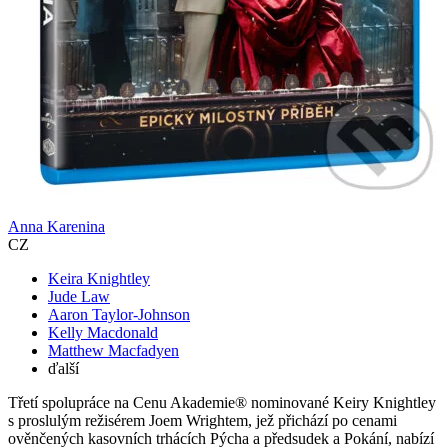
Anna Karenina
CZ
Keira Knightley
Jude Law
Aaron Taylor-Johnson
Kelly Macdonald
Matthew Macfadyen
ďalší
Třetí spolupráce na Cenu Akademie® nominované Keiry Knightley
s proslulým režisérem Joem Wrightem, jež přichází po cenami
ověnčených kasovních trhácích Pýcha a předsudek a Pokání, nabízí