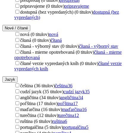
predpredaj (0 titulov)
predpredaj
pripravujeme (0 titulov)
pripravujeme
dostupná (bez vypredaných) (0 titulov)
dostupná (bez
vypredaných)
Nové / čítané
nová (0 titulov)
nová
čítaná (0 titulov)
čítaná
čítaná - výborný stav (0 titulov)
čítaná - výborný stav
čítaná - mierne opotrebovaná (0 titulov)
čítaná - mierne
opotrebovaná
čítané verzie vypredaných kníh (0 titulov)
čítané verzie
vypredaných kníh
Jazyk
čeština (36 titulov)
čeština
36
cudzí jazyk (35 titulov)
cudzí jazyk
35
angličtina (34 titulov)
angličtina
34
poľština (17 titulov)
poľština
17
maďarčina (16 titulov)
maďarčina
16
turečtina (12 titulov)
turečtina
12
ruština (6 titulov)
ruština
6
portugalčina (5 titulov)
portugalčina
5