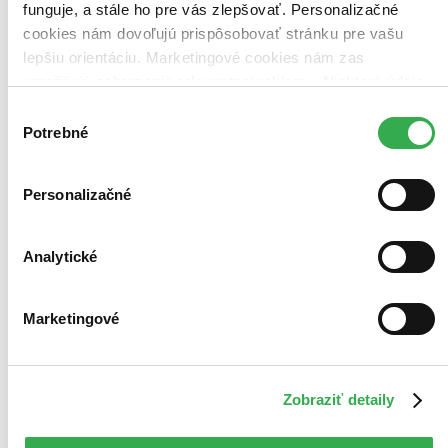
funguje, a stále ho pre vás zlepšovať. Personalizačné
cookies nám dovoľujú prispôsobovať stránku pre vašu
lepšiu orientáciu. Marketingové cookies nám zas
umožňujú zobrazenie relevantnej reklamy. Niektoré údaje
zdieľame aj s tretími stranami. Veľmi by nám pomohlo,
Výber
keby sme mohli používať všetky tieto cookies. Ďakujeme!
Potrebné
súhlasu
Personalizačné
Analytické
Marketingové
Zobraziť detaily