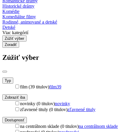
Romantické drámy
Historické drámy
Komédie
Komediálne filmy
Rodinné, animované a detské
Detské
Viac kategórií
Zúžiť výber
Zoradiť
Zúžiť výber
Typ
film (39 titulov)
film
39
Zobraziť iba
novinky (0 titulov)
novinky
zľavnené tituly (0 titulov)
zľavnené tituly
Dostupnosť
na centrálnom sklade (0 titulov)
na centrálnom sklade