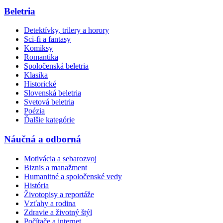
Beletria
Detektívky, trilery a horory
Sci-fi a fantasy
Komiksy
Romantika
Spoločenská beletria
Klasika
Historické
Slovenská beletria
Svetová beletria
Poézia
Ďalšie kategórie
Náučná a odborná
Motivácia a sebarozvoj
Biznis a manažment
Humanitné a spoločenské vedy
História
Životopisy a reportáže
Vzťahy a rodina
Zdravie a životný štýl
Počítače a internet