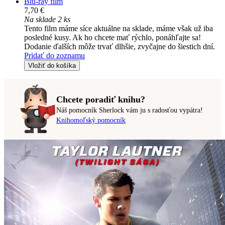
Blu-ray film
7,70 €
Na sklade 2 ks
Tento film máme síce aktuálne na sklade, máme však už iba
posledné kusy. Ak ho chcete mať rýchlo, ponáhľajte sa!
Dodanie ďalších môže trvať dlhšie, zvyčajne do šiestich dní.
Pridať do zoznamu
Vložiť do košíka
Chcete poradiť knihu?
Náš pomocník Sherlock vám ju s radosťou vypátra!
Knihomoľský pomocník