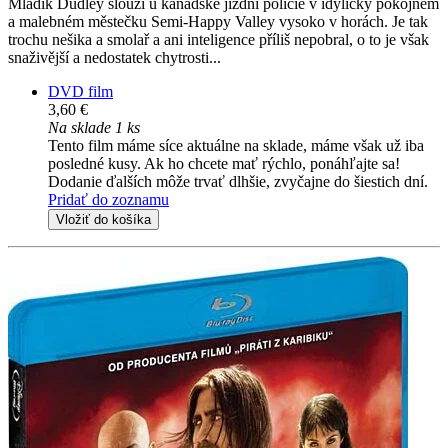
Mladík Dudley slouží u kanadské jízdní policie v idylicky pokojném
a malebném městečku Semi-Happy Valley vysoko v horách. Je tak
trochu nešika a smolař a ani inteligence příliš nepobral, o to je však
snaživější a nedostatek chytrosti...
DVD film
3,60 €
Na sklade 1 ks
Tento film máme síce aktuálne na sklade, máme však už iba
posledné kusy. Ak ho chcete mať rýchlo, ponáhľajte sa!
Dodanie ďalších môže trvať dlhšie, zvyčajne do šiestich dní.
Pridať do zoznamu
Vložiť do košíka