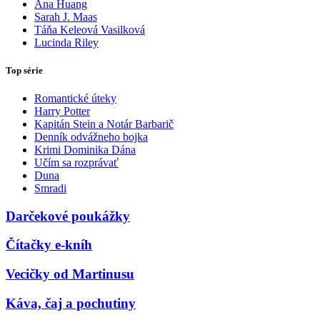
Ana Huang
Sarah J. Maas
Táňa Keleová Vasilková
Lucinda Riley
Top série
Romantické úteky
Harry Potter
Kapitán Stein a Notár Barbarič
Denník odvážneho bojka
Krimi Dominika Dána
Učím sa rozprávať
Duna
Smradi
Darčekové poukážky
Čítačky e-kníh
Vecičky od Martinusu
Káva, čaj a pochutiny