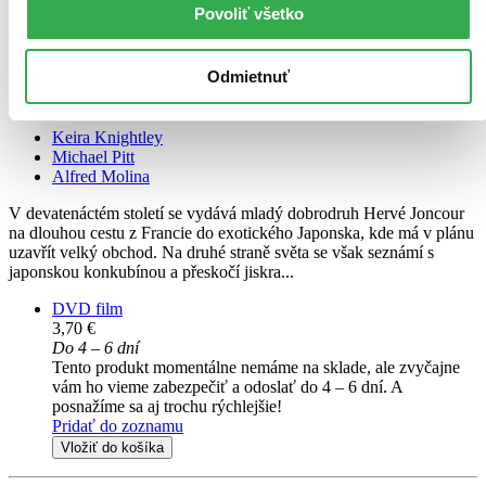
Povoliť všetko
Odmietnuť
Hodvábna cesta
CZ
Keira Knightley
Michael Pitt
Alfred Molina
V devatenáctém století se vydává mladý dobrodruh Hervé Joncour
na dlouhou cestu z Francie do exotického Japonska, kde má v plánu
uzavřít velký obchod. Na druhé straně světa se však seznámí s
japonskou konkubínou a přeskočí jiskra...
DVD film
3,70 €
Do 4 – 6 dní
Tento produkt momentálne nemáme na sklade, ale zvyčajne
vám ho vieme zabezpečiť a odoslať do 4 – 6 dní. A
posnažíme sa aj trochu rýchlejšie!
Pridať do zoznamu
Vložiť do košíka