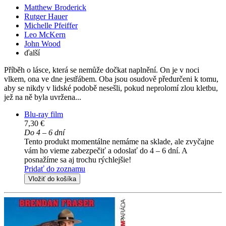
Matthew Broderick
Rutger Hauer
Michelle Pfeiffer
Leo McKern
John Wood
ďalší
Příběh o lásce, která se nemůže dočkat naplnění. On je v noci
vlkem, ona ve dne jestřábem. Oba jsou osudově předurčeni k tomu,
aby se nikdy v lidské podobě nesešli, pokud neprolomí zlou kletbu,
jež na ně byla uvržena...
Blu-ray film
7,30 €
Do 4 – 6 dní
Tento produkt momentálne nemáme na sklade, ale zvyčajne
vám ho vieme zabezpečiť a odoslať do 4 – 6 dní. A
posnažíme sa aj trochu rýchlejšie!
Pridať do zoznamu
Vložiť do košíka