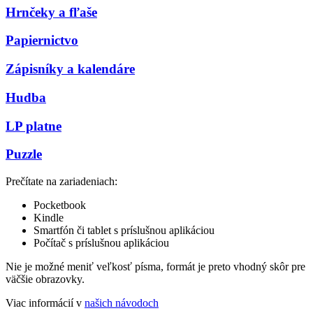
Hrnčeky a fľaše
Papiernictvo
Zápisníky a kalendáre
Hudba
LP platne
Puzzle
Prečítate na zariadeniach:
Pocketbook
Kindle
Smartfón či tablet s príslušnou aplikáciou
Počítač s príslušnou aplikáciou
Nie je možné meniť veľkosť písma, formát je preto vhodný skôr pre
väčšie obrazovky.
Viac informácií v
našich návodoch