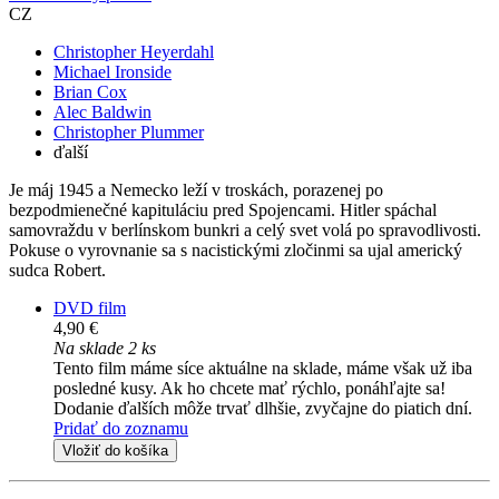
CZ
Christopher Heyerdahl
Michael Ironside
Brian Cox
Alec Baldwin
Christopher Plummer
ďalší
Je máj 1945 a Nemecko leží v troskách, porazenej po
bezpodmienečné kapituláciu pred Spojencami. Hitler spáchal
samovraždu v berlínskom bunkri a celý svet volá po spravodlivosti.
Pokuse o vyrovnanie sa s nacistickými zločinmi sa ujal americký
sudca Robert.
DVD film
4,90 €
Na sklade 2 ks
Tento film máme síce aktuálne na sklade, máme však už iba
posledné kusy. Ak ho chcete mať rýchlo, ponáhľajte sa!
Dodanie ďalších môže trvať dlhšie, zvyčajne do piatich dní.
Pridať do zoznamu
Vložiť do košíka