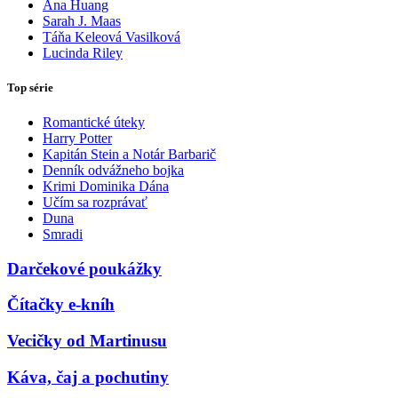
Ana Huang
Sarah J. Maas
Táňa Keleová Vasilková
Lucinda Riley
Top série
Romantické úteky
Harry Potter
Kapitán Stein a Notár Barbarič
Denník odvážneho bojka
Krimi Dominika Dána
Učím sa rozprávať
Duna
Smradi
Darčekové poukážky
Čítačky e-kníh
Vecičky od Martinusu
Káva, čaj a pochutiny