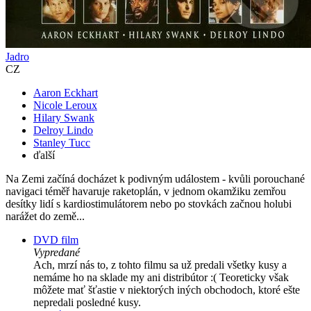
Jadro
CZ
Aaron Eckhart
Nicole Leroux
Hilary Swank
Delroy Lindo
Stanley Tucc
ďalší
Na Zemi začíná docházet k podivným událostem - kvůli porouchané
navigaci téměř havaruje raketoplán, v jednom okamžiku zemřou
desítky lidí s kardiostimulátorem nebo po stovkách začnou holubi
narážet do země...
DVD film
Vypredané
Ach, mrzí nás to, z tohto filmu sa už predali všetky kusy a
nemáme ho na sklade my ani distribútor :( Teoreticky však
môžete mať šťastie v niektorých iných obchodoch, ktoré ešte
nepredali posledné kusy.