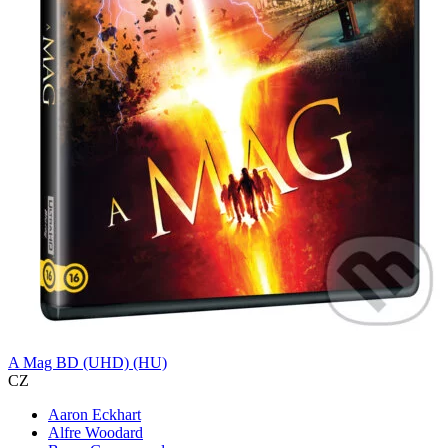
A Mag BD (UHD) (HU)
CZ
Aaron Eckhart
Alfre Woodard