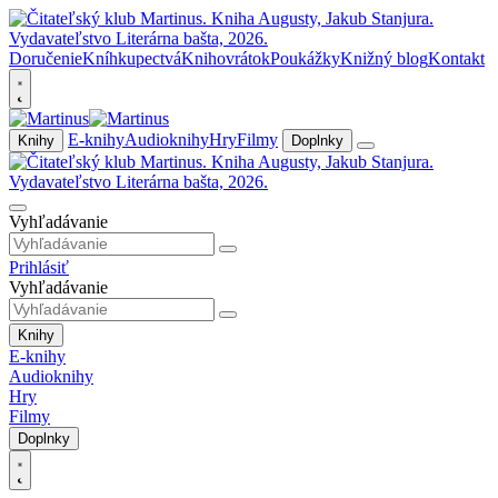
Doručenie
Kníhkupectvá
Knihovrátok
Poukážky
Knižný blog
Kontakt
E-knihy
Audioknihy
Hry
Filmy
Knihy
Doplnky
Vyhľadávanie
Prihlásiť
Vyhľadávanie
Knihy
E-knihy
Audioknihy
Hry
Filmy
Doplnky