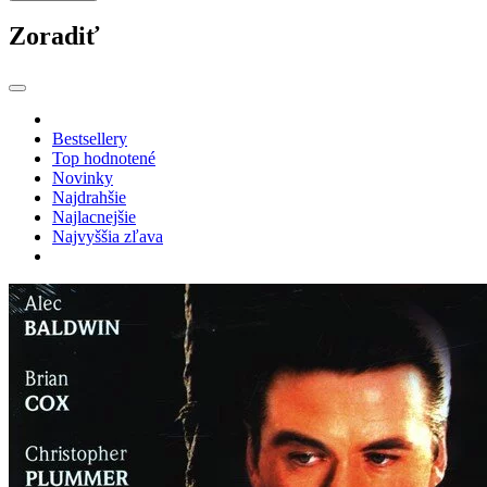
Zoradiť
Bestsellery
Top hodnotené
Novinky
Najdrahšie
Najlacnejšie
Najvyššia zľava