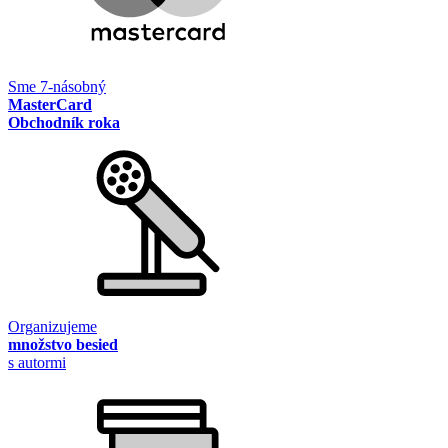
Sme 7-násobný
MasterCard
Obchodník roka
Organizujeme
množstvo besied
s autormi