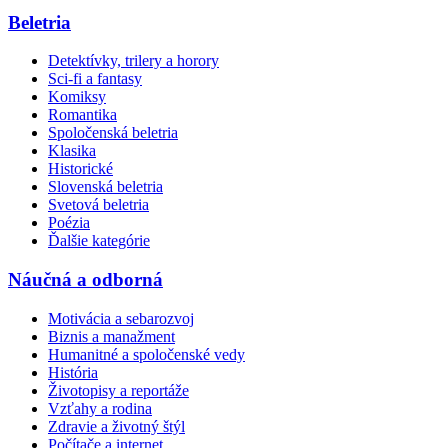
Beletria
Detektívky, trilery a horory
Sci-fi a fantasy
Komiksy
Romantika
Spoločenská beletria
Klasika
Historické
Slovenská beletria
Svetová beletria
Poézia
Ďalšie kategórie
Náučná a odborná
Motivácia a sebarozvoj
Biznis a manažment
Humanitné a spoločenské vedy
História
Životopisy a reportáže
Vzťahy a rodina
Zdravie a životný štýl
Počítače a internet