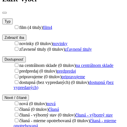
Typ
film (4 tituly)
film
4
Zobraziť iba
novinky (0 titulov)
novinky
zľavnené tituly (0 titulov)
zľavnené tituly
Dostupnosť
na centrálnom sklade (0 titulov)
na centrálnom sklade
predpredaj (0 titulov)
predpredaj
pripravujeme (0 titulov)
pripravujeme
dostupná (bez vypredaných) (0 titulov)
dostupná (bez
vypredaných)
Nové / čítané
nová (0 titulov)
nová
čítaná (0 titulov)
čítaná
čítaná - výborný stav (0 titulov)
čítaná - výborný stav
čítaná - mierne opotrebovaná (0 titulov)
čítaná - mierne
opotrebovaná