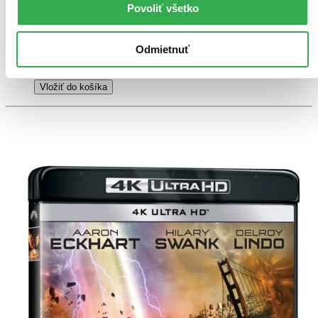
Povoliť všetko
18,50 €
Do 4 – 6 dní
Tento produkt momentálne nemáme na sklade, ale zvyčajne
vám ho vieme zabezpečiť a odoslať do 4 – 6 dní. A
Odmietnuť
posnažíme sa aj trochu rýchlejšie!
Pridať do zoznamu
Vložiť do košíka