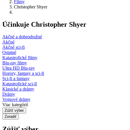
Filmy
Christopher Shyer
Účinkuje Christopher Shyer
Akčné a dobrodružné
Akčné
Akčné sci-fi
Ostatné
Katastrofické filmy
Blu-ray filmy
Ultra HD Blu-ray
Horory, fantasy a sci-fi
Sci-fi a fantasy
Katastrofické sci-fi
Klasické a drámy
Drámy
Vojnové drámy
Viac kategórií
Zúžiť výber
Zoradiť
Zúžiť výber