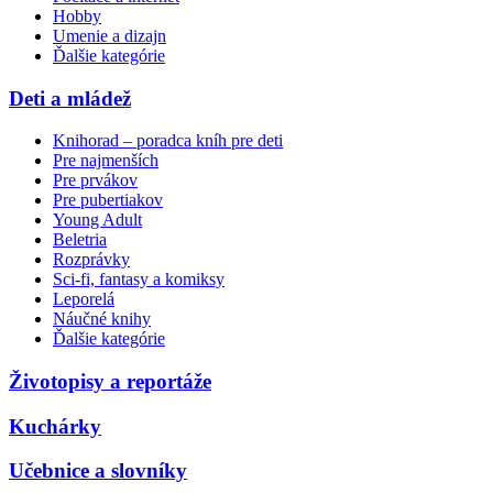
Hobby
Umenie a dizajn
Ďalšie kategórie
Deti a mládež
Knihorad – poradca kníh pre deti
Pre najmenších
Pre prvákov
Pre pubertiakov
Young Adult
Beletria
Rozprávky
Sci-fi, fantasy a komiksy
Leporelá
Náučné knihy
Ďalšie kategórie
Životopisy a reportáže
Kuchárky
Učebnice a slovníky