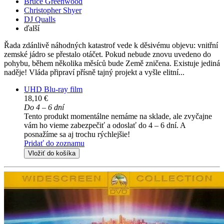
Bruce Greenwood
Christopher Shyer
DJ Qualls
ďalší
Řada zdánlivě náhodných katastrof vede k děsivému objevu: vnitřní
zemské jádro se přestalo otáčet. Pokud nebude znovu uvedeno do
pohybu, během několika měsíců bude Země zničena. Existuje jediná
naděje! Vláda připraví přísně tajný projekt a vyšle elitní...
UHD Blu-ray film
18,10 €
Do 4 – 6 dní
Tento produkt momentálne nemáme na sklade, ale zvyčajne
vám ho vieme zabezpečiť a odoslať do 4 – 6 dní. A
posnažíme sa aj trochu rýchlejšie!
Pridať do zoznamu
Vložiť do košíka