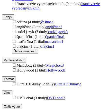
čítané verzie vypredaných kníh (0 titulov)
čítané verzie
vypredaných kníh
Jazyk
čeština (4 tituly)
čeština
4
angličtina (3 tituly)
angličtina
3
cudzí jazyk (3 tituly)
cudzí jazyk
3
španielčina (1 titul)
španielčina
1
maďarčina (1 titul)
maďarčina
1
thajčina (1 titul)
thajčina
1
Ďalšie možnosti
Vydavateľstvo
Magicbox (3 tituly)
Magicbox
3
Hollywood (1 titul)
Hollywood
1
Formát
UltraHDBluray (2 tituly)
UltraHDBluray
2
Obal
DVD obal (3 tituly)
DVD obal
3
Zúžiť výber