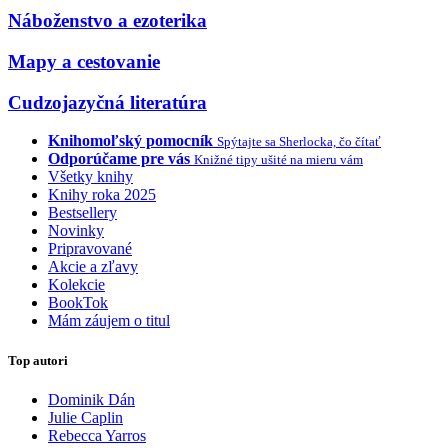
Náboženstvo a ezoterika
Mapy a cestovanie
Cudzojazyčná literatúra
Knihomoľský pomocník
Spýtajte sa Sherlocka, čo čítať
Odporúčame pre vás
Knižné tipy ušité na mieru vám
Všetky knihy
Knihy roka 2025
Bestsellery
Novinky
Pripravované
Akcie a zľavy
Kolekcie
BookTok
Mám záujem o titul
Top autori
Dominik Dán
Julie Caplin
Rebecca Yarros