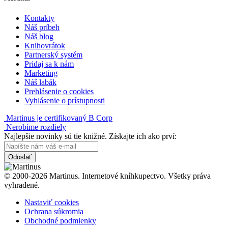
Kontakty
Náš príbeh
Náš blog
Knihovrátok
Partnerský systém
Pridaj sa k nám
Marketing
Náš labák
Prehlásenie o cookies
Vyhlásenie o prístupnosti
Martinus je certifikovaný B Corp
Nerobíme rozdiely
Najlepšie novinky sú tie knižné. Získajte ich ako prví:
Odoslať
© 2000-2026 Martinus. Internetové kníhkupectvo. Všetky práva
vyhradené.
Nastaviť cookies
Ochrana súkromia
Obchodné podmienky