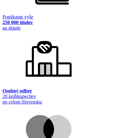
Ponúkame vyše
250 000 titulov
na sklade
Osobný odber
20 kníhkupectiev
po celom Slovensku