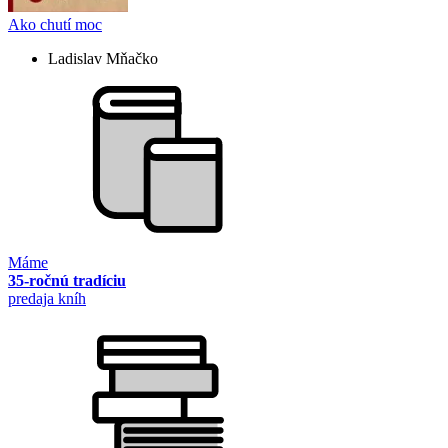
Ako chutí moc
Ladislav Mňačko
Máme
35-ročnú tradíciu
predaja kníh