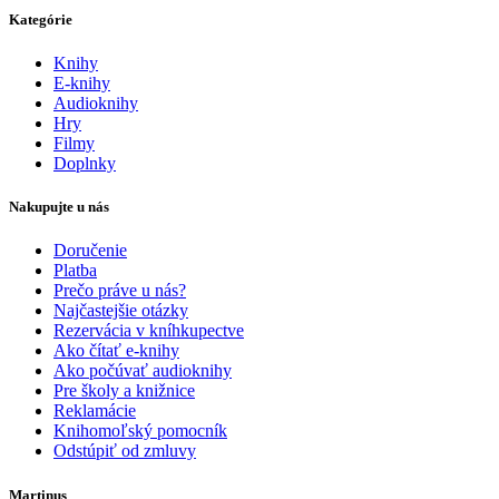
Kategórie
Knihy
E-knihy
Audioknihy
Hry
Filmy
Doplnky
Nakupujte u nás
Doručenie
Platba
Prečo práve u nás?
Najčastejšie otázky
Rezervácia v kníhkupectve
Ako čítať e-knihy
Ako počúvať audioknihy
Pre školy a knižnice
Reklamácie
Knihomoľský pomocník
Odstúpiť od zmluvy
Martinus