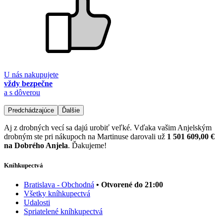
U nás nakupujete
vždy bezpečne
a s dôverou
Predchádzajúce
Ďalšie
Aj z drobných vecí sa dajú urobiť veľké. Vďaka vašim Anjelským
drobným ste pri nákupoch na Martinuse darovali už
1 501 609,00 €
na Dobrého Anjela
. Ďakujeme!
Kníhkupectvá
Bratislava - Obchodná
• Otvorené do 21:00
Všetky kníhkupectvá
Udalosti
Spriatelené kníhkupectvá