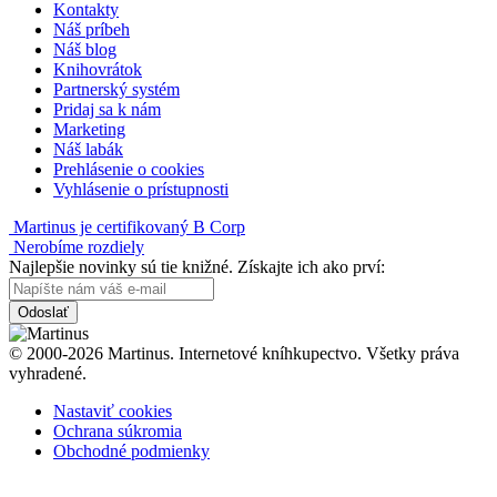
Kontakty
Náš príbeh
Náš blog
Knihovrátok
Partnerský systém
Pridaj sa k nám
Marketing
Náš labák
Prehlásenie o cookies
Vyhlásenie o prístupnosti
Martinus je certifikovaný B Corp
Nerobíme rozdiely
Najlepšie novinky sú tie knižné. Získajte ich ako prví:
Odoslať
© 2000-2026 Martinus. Internetové kníhkupectvo. Všetky práva
vyhradené.
Nastaviť cookies
Ochrana súkromia
Obchodné podmienky