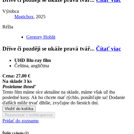
Výrobca
Magicbox
, 2025
Réžia
Gregory Hoblit
Dříve či později se ukáže pravá tvář...
Čítať viac
UHD Blu-ray film
Čeština, angličtina
Cena:
27,00 €
Na sklade 3 ks
Posielame ihneď
Tento film máme síce aktuálne na sklade, máme však už iba
posledné kusy. Ak ho chcete mať rýchlo, ponáhľajte sa! Dodanie
ďalších môže trvať dlhšie, zvyčajne do šiestich dní.
Vložiť do košíka
Rezervovať v kníhkupectve
Pridať do zoznamu
Ďalšie vydania (2)