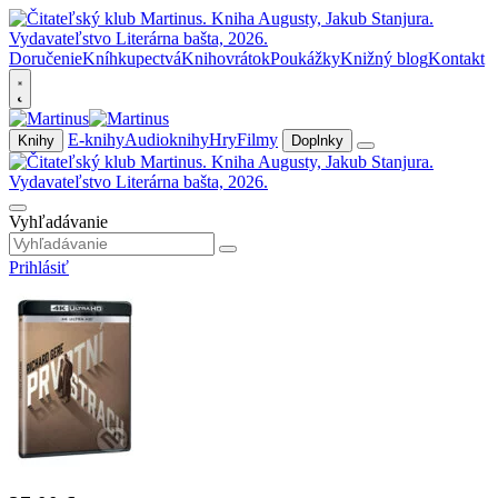
Doručenie
Kníhkupectvá
Knihovrátok
Poukážky
Knižný blog
Kontakt
E-knihy
Audioknihy
Hry
Filmy
Knihy
Doplnky
Vyhľadávanie
Prihlásiť