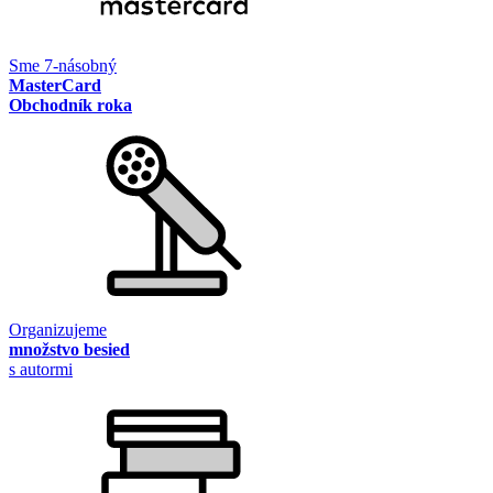
Sme 7-násobný
MasterCard
Obchodník roka
Organizujeme
množstvo besied
s autormi