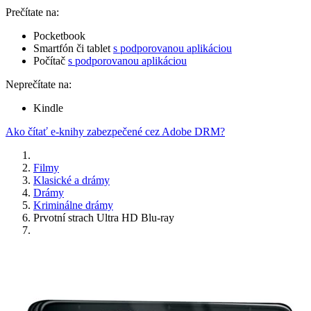
Prečítate na:
Pocketbook
Smartfón či tablet
s podporovanou aplikáciou
Počítač
s podporovanou aplikáciou
Neprečítate na:
Kindle
Ako čítať e-knihy zabezpečené cez Adobe DRM?
Filmy
Klasické a drámy
Drámy
Kriminálne drámy
Prvotní strach Ultra HD Blu-ray