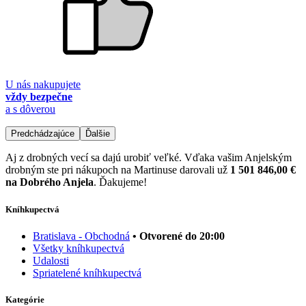
U nás nakupujete
vždy bezpečne
a s dôverou
Predchádzajúce
Ďalšie
Aj z drobných vecí sa dajú urobiť veľké. Vďaka vašim Anjelským
drobným ste pri nákupoch na Martinuse darovali už
1 501 846,00 €
na Dobrého Anjela
. Ďakujeme!
Kníhkupectvá
Bratislava - Obchodná
• Otvorené do 20:00
Všetky kníhkupectvá
Udalosti
Spriatelené kníhkupectvá
Kategórie