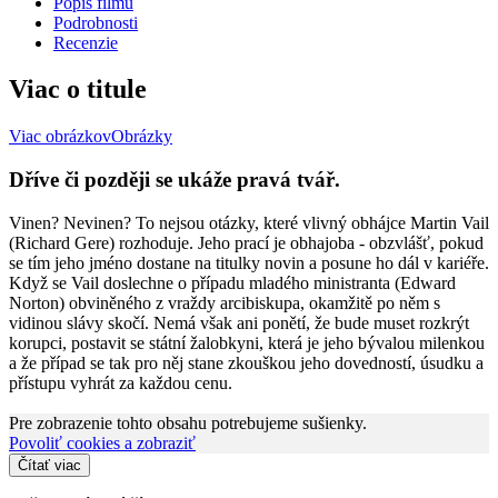
Popis filmu
Podrobnosti
Recenzie
Viac o titule
Viac obrázkov
Obrázky
Dříve či později se ukáže pravá tvář.
Vinen? Nevinen? To nejsou otázky, které vlivný obhájce Martin Vail
(Richard Gere) rozhoduje. Jeho prací je obhajoba - obzvlášť, pokud
se tím jeho jméno dostane na titulky novin a posune ho dál v kariéře.
Když se Vail doslechne o případu mladého ministranta (Edward
Norton) obviněného z vraždy arcibiskupa, okamžitě po něm s
vidinou slávy skočí. Nemá však ani ponětí, že bude muset rozkrýt
korupci, postavit se státní žalobkyni, která je jeho bývalou milenkou
a že případ se tak pro něj stane zkouškou jeho dovedností, úsudku a
přístupu vyhrát za každou cenu.
Pre zobrazenie tohto obsahu potrebujeme sušienky.
Povoliť cookies a zobraziť
Čítať viac