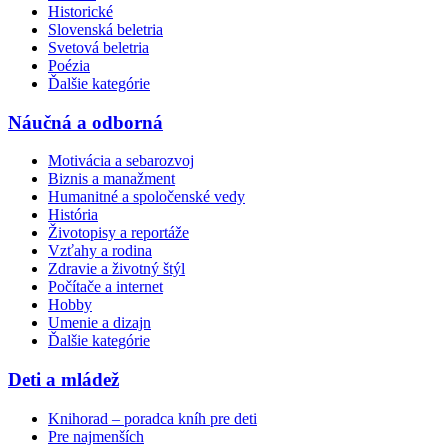
Historické
Slovenská beletria
Svetová beletria
Poézia
Ďalšie kategórie
Náučná a odborná
Motivácia a sebarozvoj
Biznis a manažment
Humanitné a spoločenské vedy
História
Životopisy a reportáže
Vzťahy a rodina
Zdravie a životný štýl
Počítače a internet
Hobby
Umenie a dizajn
Ďalšie kategórie
Deti a mládež
Knihorad – poradca kníh pre deti
Pre najmenších