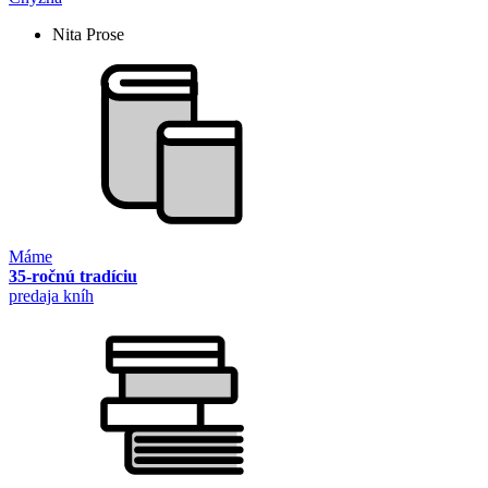
Nita Prose
Máme
35-ročnú tradíciu
predaja kníh