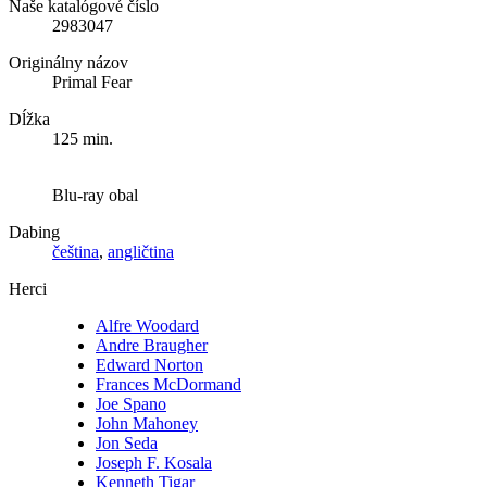
Naše katalógové číslo
2983047
Originálny názov
Primal Fear
Dĺžka
125 min.
Blu-ray obal
Dabing
čeština
,
angličtina
Herci
Alfre Woodard
Andre Braugher
Edward Norton
Frances McDormand
Joe Spano
John Mahoney
Jon Seda
Joseph F. Kosala
Kenneth Tigar