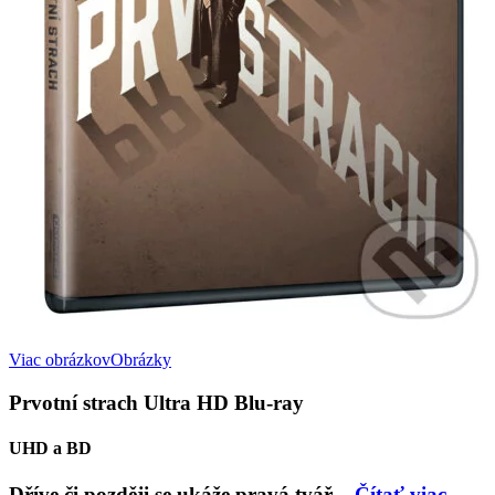
Viac obrázkov
Obrázky
Prvotní strach Ultra HD Blu-ray
UHD a BD
Dříve či později se ukáže pravá tvář...
Čítať viac