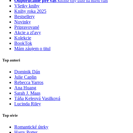
Odporúčame pre vás
Knižné tipy ušité na mieru vám
Všetky knihy
Knihy roka 2025
Bestsellery
Novinky
Pripravované
Akcie a zľavy
Kolekcie
BookTok
Mám záujem o titul
Top autori
Dominik Dán
Julie Caplin
Rebecca Yarros
Ana Huang
Sarah J. Maas
Táňa Keleová Vasilková
Lucinda Riley
Top série
Romantické úteky
Harry Potter