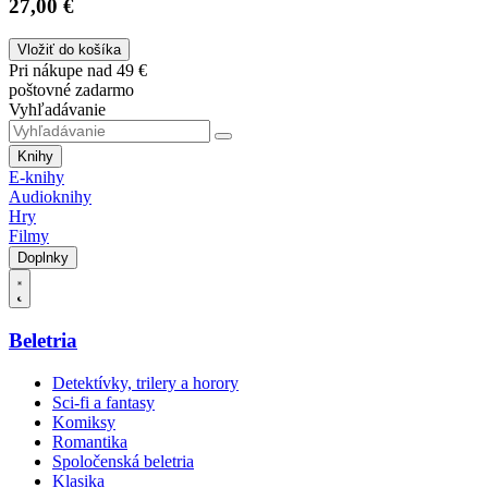
27,00 €
Vložiť do košíka
Pri nákupe nad 49 €
poštovné zadarmo
Vyhľadávanie
Knihy
E-knihy
Audioknihy
Hry
Filmy
Doplnky
Beletria
Detektívky, trilery a horory
Sci-fi a fantasy
Komiksy
Romantika
Spoločenská beletria
Klasika