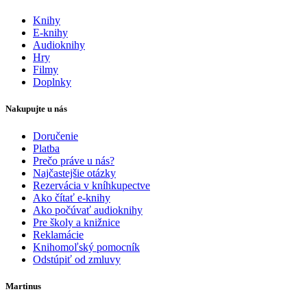
Knihy
E-knihy
Audioknihy
Hry
Filmy
Doplnky
Nakupujte u nás
Doručenie
Platba
Prečo práve u nás?
Najčastejšie otázky
Rezervácia v kníhkupectve
Ako čítať e-knihy
Ako počúvať audioknihy
Pre školy a knižnice
Reklamácie
Knihomoľský pomocník
Odstúpiť od zmluvy
Martinus