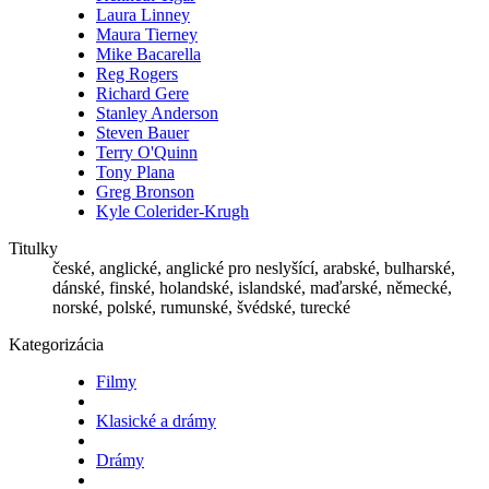
Laura Linney
Maura Tierney
Mike Bacarella
Reg Rogers
Richard Gere
Stanley Anderson
Steven Bauer
Terry O'Quinn
Tony Plana
Greg Bronson
Kyle Colerider-Krugh
Titulky
české, anglické, anglické pro neslyšící, arabské, bulharské,
dánské, finské, holandské, islandské, maďarské, německé,
norské, polské, rumunské, švédské, turecké
Kategorizácia
Filmy
Klasické a drámy
Drámy