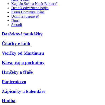
Kapitán Stein a Notár Barbarič
Denník odvážneho bojka
Krimi Dominika Dána
Učím sa rozprávať
Duna
Smradi
Darčekové poukážky
Čítačky e-kníh
Vecičky od Martinusu
Káva, čaj a pochutiny
Hrnčeky a fľaše
Papiernictvo
Zápisníky a kalendáre
Hudba