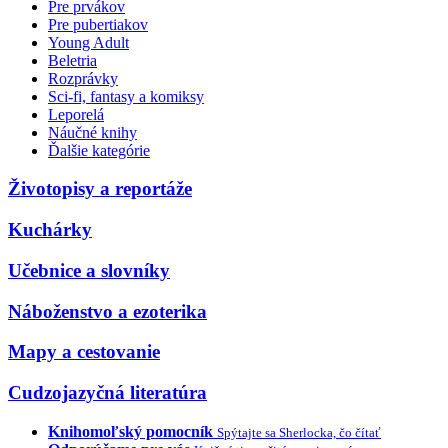
Pre prvákov
Pre pubertiakov
Young Adult
Beletria
Rozprávky
Sci-fi, fantasy a komiksy
Leporelá
Náučné knihy
Ďalšie kategórie
Životopisy a reportáže
Kuchárky
Učebnice a slovníky
Náboženstvo a ezoterika
Mapy a cestovanie
Cudzojazyčná literatúra
Knihomoľský pomocník
Spýtajte sa Sherlocka, čo čítať