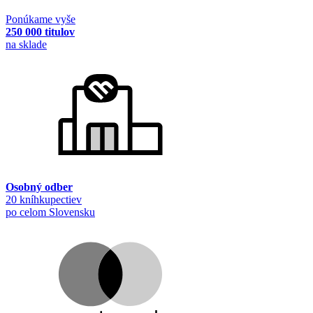
Ponúkame vyše
250 000 titulov
na sklade
Osobný odber
20 kníhkupectiev
po celom Slovensku