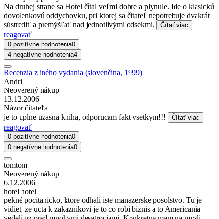
Na druhej strane sa Hotel čítal veľmi dobre a plynule. Ide o klasickú
dovolenkovú oddychovku, pri ktorej sa čitateľ nepotrebuje dvakrát
sústrediť a premýšľať nad jednotlivými odsekmi.
Čítať viac
reagovať
0 pozitívne hodnotenia
0
4 negatívne hodnotenia
4
Recenzia z iného vydania (slovenčina, 1999)
Andri
Neoverený nákup
13.12.2006
Názor čitateľa
je to uplne uzasna kniha, odporucam fakt vsetkym!!!
Čítať viac
reagovať
0 pozitívne hodnotenia
0
0 negatívne hodnotenia
0
tomtom
Neoverený nákup
6.12.2006
hotel hotel
pekné pocitanicko, ktore odhali iste manazerske posolstvo. Tu je
vidiet, ze ucta k zakaznikovi je to co robi biznis a to Americania
vedeli uz pred mnohymi desatrociami. Konkretne mam na mysli