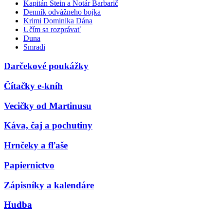
Kapitán Stein a Notár Barbarič
Denník odvážneho bojka
Krimi Dominika Dána
Učím sa rozprávať
Duna
Smradi
Darčekové poukážky
Čítačky e-kníh
Vecičky od Martinusu
Káva, čaj a pochutiny
Hrnčeky a fľaše
Papiernictvo
Zápisníky a kalendáre
Hudba