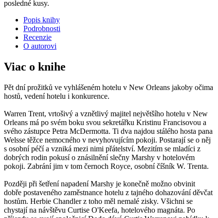
posledné kusy.
Popis knihy
Podrobnosti
Recenzie
O autorovi
Viac o knihe
Pět dní prožitků ve vyhlášeném hotelu v New Orleans jakoby očima
hostů, vedení hotelu i konkurence.
Warren Trent, vrtošivý a vznětlivý majitel největšího hotelu v New
Orleans má po svém boku svou sekretářku Kristinu Francisovou a
svého zástupce Petra McDermotta. Ti dva najdou stálého hosta pana
Welsse těžce nemocného v nevyhovujícím pokoji. Postarají se o něj
s osobní péčí a vzniká mezi nimi přátelství. Mezitím se mladíci z
dobrých rodin pokusí o znásilnění slečny Marshy v hotelovém
pokoji. Zabrání jim v tom černoch Royce, osobní číšník W. Trenta.
Později při šetření napadení Marshy je konečně možno obvinit
dobře postaveného zaměstnance hotelu z tajného dohazování děvčat
hostům. Herbie Chandler z toho měl nemalé zisky. Všichni se
chystají na návštěvu Curtise O'Keefa, hotelového magnáta. Po