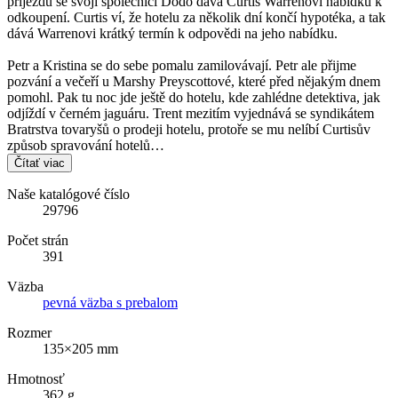
příjezdu se svojí společnicí Dodo dává Curtis Warrenovi nabídku k
odkoupení. Curtis ví, že hotelu za několik dní končí hypotéka, a tak
dává Warrenovi krátký termín k odpovědi na jeho nabídku.
Petr a Kristina se do sebe pomalu zamilovávají. Petr ale přijme
pozvání a večeří u Marshy Preyscottové, které před nějakým dnem
pomohl. Pak tu noc jde ještě do hotelu, kde zahlédne detektiva, jak
odjíždí v černém jaguáru. Trent mezitím vyjednává se syndikátem
Bratrstva tovaryšů o prodeji hotelu, protoře se mu nelíbí Curtisův
způsob spravování hotelů…
Čítať viac
Naše katalógové číslo
29796
Počet strán
391
Väzba
pevná väzba s prebalom
Rozmer
135×205 mm
Hmotnosť
362 g