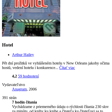
Hotel
Arthur Hailey
Pět dní prožitků ve vyhlášeném hotelu v New Orleans jakoby očima
hostů, vedení hotelu i konkurence...
Čítať viac
4,2
59 hodnotení
Vydavateľstvo
Anagram
, 2006
391 strán
7 hodín čítania
Vychádzame z priemerného údaju o rýchlosti čítania 230 slov
za minútu, od knihy ku knihe a čitateľa ku čitateľovi sa to