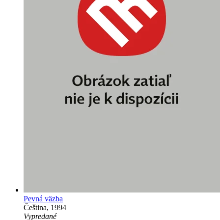
Pevná väzba
Čeština, 1994
Vypredané