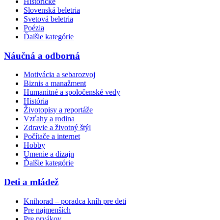
Historické
Slovenská beletria
Svetová beletria
Poézia
Ďalšie kategórie
Náučná a odborná
Motivácia a sebarozvoj
Biznis a manažment
Humanitné a spoločenské vedy
História
Životopisy a reportáže
Vzťahy a rodina
Zdravie a životný štýl
Počítače a internet
Hobby
Umenie a dizajn
Ďalšie kategórie
Deti a mládež
Knihorad – poradca kníh pre deti
Pre najmenších
Pre prvákov