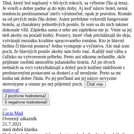
Titul, ktorý bol napísaný v 60-tych rokoch, sa výborne číta aj teraz.
Je svieži a dobre padne aj do tejto doby. Aj keď názov hotel, nemá
tendenciu predznamenať niečo výnimočné, opak je pravdou. Román
sa od prvých strán číta dobre. Autor perfektne vykreslil fungovanie
hotelu, aj charaktery jednotlivých postáv, že som sa do nich takmer
dokonale vžil. Zápletka sama o sebe ani zápletkou nie je. Vinie sa jej
tieň akoby na pozadí knihy. Postavy, ktoré však prichádzajú do deja,
vytvárajú mozaiku kvalitne spracovaného románu. Kto je hlavný
hrdina či hlavná postava? Jedna vystupuje a vyčnieva. Ale mal som
pocit, že hlavných postáv akoby tam bolo viac. Každý mal váhu a
ťažisko na vytvorenom príbehu. Preto ani nikomu nefandíte, skôr
prijímate osobitú atmosféru južanského hotela. Až po dvoch
tretinách sa veci vykryštalizujú a dobrý pocit knižnej súdržnosti s
predstavenými postavami sa dostaví a už neodznie. Preto sa mi
kniha tak dobre čítala. Po jej prečítaní ani jej názov nevyznie
stereotypne a ostane po nej príjemný pocit.
Čítať viac
reagovať
2 pozitívne hodnotenia
2
0 negatívne hodnotenia
0
Lucia Mad
Overený zákazník
21.7.2021
stará dobrá klasika