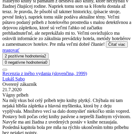
Haileyho knihy si pamätám z deststva ako knihy, ktoré nechýbali v
žiadnej čítajúcej rodine. Napriek tomu som sa k Hotelu dostala až
teraz. Je pravda, že pôsobí už takmer historicky, (písacie stroje,
pevné linky), napriek tomu stále podáva aktuálne témy. Veľmi
pútavo podaný príbeh z hotelového prostredia s malou detektívnou a
dejovou zápletkou, ktoré sú veľmi ľahko od začiatku
prehliadnuteľné, ale neprekážalo mi to. Veľmi osviežujúco ma
oslovili informácie zo zákulisia prevádzky hotela, metódy hoteliérov
a zamestnancov hotelov. Pre mňa veľmi dobré čítanie!
Čítať viac
reagovať
2 pozitívne hodnotenia
2
0 negatívne hodnotenia
0
Recenzia z iného vydania (slovenčina, 1999)
Lukáš Sabo
Overený zákazník
21.7.2020
Vágny príbeh
Na môj vkus bol celý príbeh tejto knihy plytký. Chýbala mi tam
nejaká hlbšia zápletka a hlavná myšlienka, ktorá by z deju
vyplývala. Množstvo vecí sa dalo domyslieť niekoľko strán vopred.
Postavy boli počas celej knihy pasívne a neprešli žiadnym vývinom.
Navyše ma ani žiadna z uvedených postáv v knihe nezaujala.
Posledná kapitola bola pre mňa na rýchlo ukončením tohto príbehu
bez nejakej pointy.