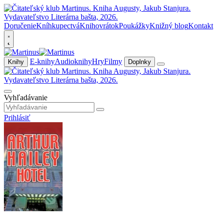
Doručenie
Kníhkupectvá
Knihovrátok
Poukážky
Knižný blog
Kontakt
E-knihy
Audioknihy
Hry
Filmy
Knihy
Doplnky
Vyhľadávanie
Prihlásiť