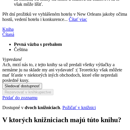
však môže líšiť.
Pět dní prožitků ve vyhlášeném hotelu v New Orleans jakoby očima
hostů, vedení hotelu i konkurence...
Čítať viac
Kniha
Čítaná
Pevná väzba s prebalom
Čeština
Vypredané
Ach, mrzí nás to, z tejto knihy sa už predali všetky výtlačky a
nemáme ju na sklade my ani vydavateľ :( Teoreticky však môžete
mať šťastie v niektorých iných obchodoch, ktoré ešte nepredali
posledné kusy.
Sledovať dostupnosť
Rezervovať v kníhkupectve
Pridať do zoznamu
Dostupné v
dvoch knižniciach
.
Požičať v knižnici
V ktorých knižniciach majú túto knihu?