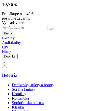
10,76 €
Pri nákupe nad 49 €
poštovné zadarmo
Vyhľadávanie
Knihy
E-knihy
Audioknihy
Hry
Filmy
Doplnky
Beletria
Detektívky, trilery a horory
Sci-fi a fantasy
Komiksy
Romantika
Spoločenská beletria
Klasika