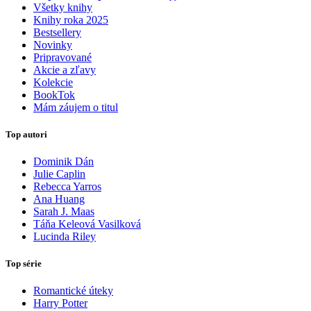
Všetky knihy
Knihy roka 2025
Bestsellery
Novinky
Pripravované
Akcie a zľavy
Kolekcie
BookTok
Mám záujem o titul
Top autori
Dominik Dán
Julie Caplin
Rebecca Yarros
Ana Huang
Sarah J. Maas
Táňa Keleová Vasilková
Lucinda Riley
Top série
Romantické úteky
Harry Potter