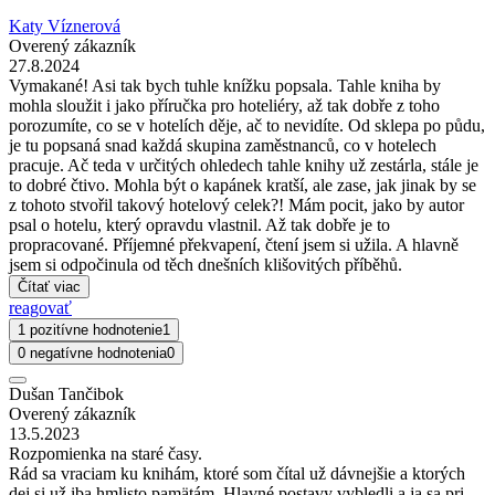
Katy Víznerová
Overený zákazník
27.8.2024
Vymakané! Asi tak bych tuhle knížku popsala. Tahle kniha by
mohla sloužit i jako příručka pro hoteliéry, až tak dobře z toho
porozumíte, co se v hotelích děje, ač to nevidíte. Od sklepa po půdu,
je tu popsaná snad každá skupina zaměstnanců, co v hotelech
pracuje. Ač teda v určitých ohledech tahle knihy už zestárla, stále je
to dobré čtivo. Mohla být o kapánek kratší, ale zase, jak jinak by se
z tohoto stvořil takový hotelový celek?! Mám pocit, jako by autor
psal o hotelu, který opravdu vlastnil. Až tak dobře je to
propracované. Příjemné překvapení, čtení jsem si užila. A hlavně
jsem si odpočinula od těch dnešních klišovitých příběhů.
Čítať viac
reagovať
1 pozitívne hodnotenie
1
0 negatívne hodnotenia
0
Dušan Tančibok
Overený zákazník
13.5.2023
Rozpomienka na staré časy.
Rád sa vraciam ku knihám, ktoré som čítal už dávnejšie a ktorých
dej si už iba hmlisto pamätám. Hlavné postavy vybledli a ja sa pri